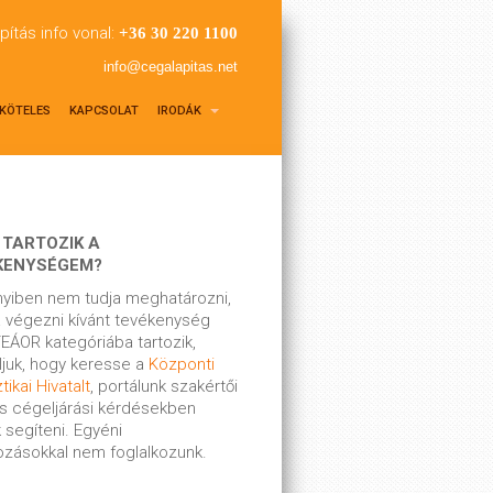
pítás info vonal:
+36 30 220 1100
info@cegalapitas.net
KÖTELES
KAPCSOLAT
IRODÁK
 TARTOZIK A
KENYSÉGEM?
yiben nem tudja meghatározni,
 végezni kívánt tevékenység
EÁOR kategóriába tartozik,
ljuk, hogy keresse a
Központi
tikai Hivatalt
, portálunk szakértői
s cégeljárási kérdésekben
 segíteni. Egyéni
kozásokkal nem foglalkozunk.