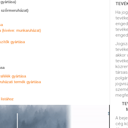
 gyártása)
TEVÉ
: szőrmeruházat)
Ha jog
tevéke
engedé
sa
tevéke
a (kivéve: munkaruházat)
engedé
szítők gyártása
Jogsza
tevék
akkor 
tevék
közrem
ása
társas
yafélék gyártása
polgár
 ruházati termék gyártása
jogvis
szemé
megfel
listához
TE
A beje
cég kö