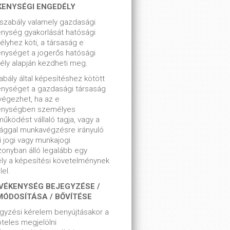
KENYSÉGI ENGEDÉLY
szabály valamely gazdasági
nység gyakorlását hatósági
lyhez köti, a társaság e
nységet a jogerős hatósági
ly alapján kezdheti meg.
bály által képesítéshez kötött
enységet a gazdasági társaság
végezhet, ha az e
enységben személyes
űködést vállaló tagja, vagy a
ággal munkavégzésre irányuló
i jogi vagy munkajogi
zonyban álló legalább egy
ly a képesítési követelménynek
el.
VÉKENYSÉG BEJEGYZÉSE /
MÓDOSÍTÁSA / BŐVÍTÉSE
gyzési kérelem benyújtásakor a
teles megjelölni