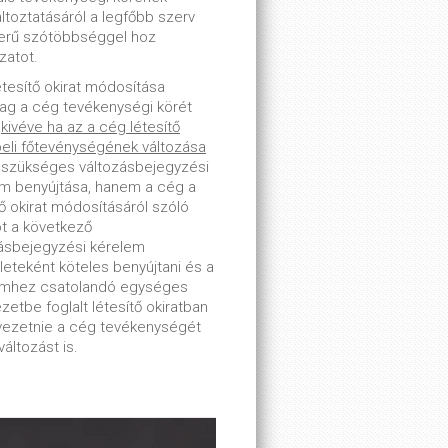
toztatásáról a legfőbb szerv
erű szótöbbséggel hoz
zatot.
étesítő okirat módosítása
lag a cég tevékenységi körét
-
kivéve ha az a cég létesítő
beli főtevénységének változása
 szükséges változásbejegyzési
m benyújtása, hanem a cég a
tő okirat módosításáról szóló
ot a következő
ásbejegyzési kérelem
leteként köteles benyújtani és a
emhez csatolandó egységes
zetbe foglalt létesítő okiratban
tvezetnie a cég tevékenységét
változást is.