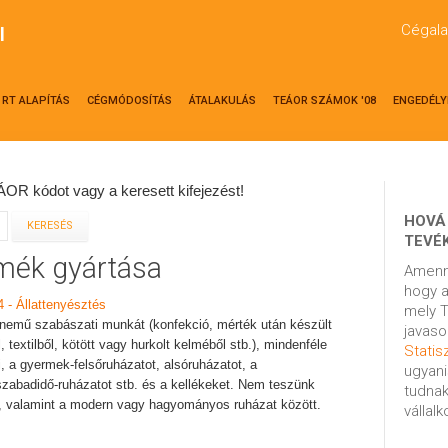
Cégala
l
RT ALAPÍTÁS
CÉGMÓDOSÍTÁS
ÁTALAKULÁS
TEÁOR SZÁMOK '08
ENGEDÉLY
OR kódot vagy a keresett kifejezést!
HOVÁ
TEVÉ
rmék gyártása
Amenn
hogy a
4 - Állattenyésztés
mely T
nemű szabászati munkát (konfekció, mérték után készült
javaso
, textilből, kötött vagy hurkolt kelméből stb.), mindenféle
Statisz
női, a gyermek-felsőruházatot, alsóruházatot, a
ugyani
zabadidő-ruházatot stb. és a kellékeket. Nem teszünk
tudnak
ek-, valamint a modern vagy hagyományos ruházat között.
vállal