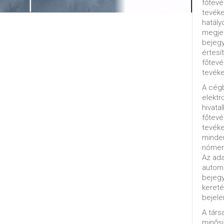
főtevé
tevéke
hatály
megjel
bejegy
értesí
főtevé
tevéke
A cég
elektr
hivata
főtev
tevéke
minde
nómenk
Az ada
automa
bejeg
kereté
bejele
A tár
minősü