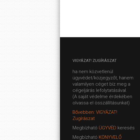
VIGYÁZAT!
ZUGÍRÁSZAT
ha nem közvetlenül
ügyvédet/közjegyzőt, hanem
valamilyen céget bíz meg a
cégeljárás lefolytatásával.
(A saját védelme érdekében
olvassa el összállításunkat)
Bővebben: VIGYÁZAT!
Zugírászat
Megbízható
ÜGYVÉD
keresés
Megbízható
KÖNYVELŐ