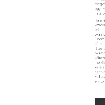
megvál
egysz
határo
Ha a l
kizáró
érinti 
okirat
-, nem
kérele
létesí
okirat
változ
mellék
kérel
szerke
kell á
érintő 