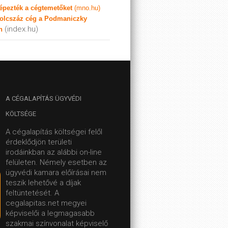
képezték a cégtemetőket
(mno.hu)
olcszáz cég a Podmaniczky
(index.hu)
n
A
CÉGALAPÍTÁS ÜGYVÉDI
KÖLTSÉGE
A cégalapítás költségei felől
érdeklődjön területi
irodáinkban az alábbi on-line
felületen.
Némely esetben az
ügyvédi kamara előírásai nem
teszik lehetővé a díjak
feltüntetését. A
cegalapitas.net megyei
képviselői a legmagasabb
szakmai színvonalat képviselő