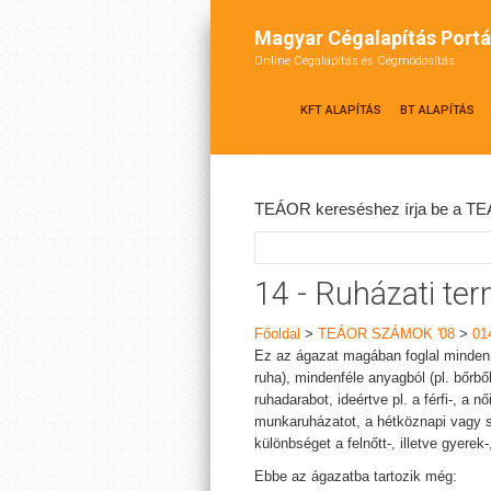
Magyar Cégalapítás Portá
Online Cégalapítás és Cégmódosítás
KFT ALAPÍTÁS
BT ALAPÍTÁS
TEÁOR kereséshez írja be a TEÁ
14 - Ruházati te
Főoldal
>
TEÁOR SZÁMOK '08
>
01
Ez az ágazat magában foglal minden
ruha), mindenféle anyagból (pl. bőrből
ruhadarabot, ideértve pl. a férfi-, a 
munkaruházatot, a hétköznapi vagy s
különbséget a felnőtt-, illetve gyer
Ebbe az ágazatba tartozik még: