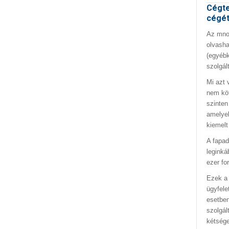
Cégte
cégé
Az mno.
olvasha
(egyébk
szolgál
Mi azt 
nem kö
szinten
amelyek
kiemelt
A fapad
leginká
ezer fo
Ezek a 
ügyfele
esetben
szolgál
kétség