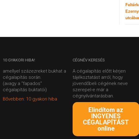
Feltér
Ezerny
utcába
10
GYAKORI HIBA!
CÉGNÉV
KERESÉS
amellyel százezreket bukhat a
A cégalapítás előtt kérjen
cégalapítás során.
tájékoztatást arról, hogy
(avagy a "fapados"
jövendőbeli cégének neve
cégalapítás buktatói)
szerepel-e már a
cégnyilvántarásban.
Bővebben: 10 gyakori hiba
Elindítom az
INGYENES
CÉGALAPÍTÁST
online