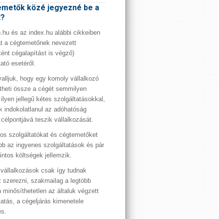
metők közé jegyezné be a
t?
hu és az index.hu alábbi cikkeiben
t a cégtemetőnek nevezett
ént cégalapítást is végző)
tató esetéről.
valljuk, hogy egy komoly vállalkozó
theti össze a cégét semmilyen
 ilyen jellegű kétes szolgáltatásokkal,
 indokolatlanul az adóhatóság
 célpontjává teszik vállalkozását.
os szolgáltatókat és cégtemetőket
bb az ingyenes szolgáltatások és pár
rintos költségek jellemzik.
vállalkozások csak így tudnak
t szerezni, szakmailag a legtöbb
 minősíthetetlen az általuk végzett
tatás, a cégeljárás kimenetele
es.