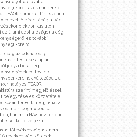
kenységét és további
nységi köreit azok mindenkor
os TEÁOR nómenklatúra szerinti
ölésével. A cégbíróság a cég
zésekor elektronikus úton
ti az állami adóhatóságot a cég
kenységéről és további
nységi köreiről.
bíróság az adóhatóság
onikus értesítése alapján,
lból jegyzi be a cég
ékenységének és további
nységi köreinek változásait, a
nkor hatályos TEÁOR
latúra szerinti megjelöléssel.
t bejegyzése és közzététele
tikusan történik meg, tehát a
yzést nem cégmódosítás
ben, hanem a NAV-hoz történő
ntéssel kell elvégezni.
saság főtevékenységnek nem
lő tevékenységi körének