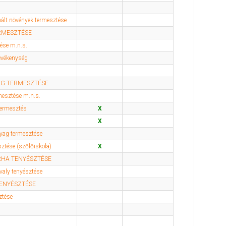
lt növények termesztése
RMESZTÉSE
ése m.n.s.
evékenység
AG TERMESZTÉSE
mesztése m.n.s.
termesztés
X
X
nyag termesztése
ztése (szőlőiskola)
X
HA TENYÉSZTÉSE
valy tenyésztése
ENYÉSZTÉSE
ztése