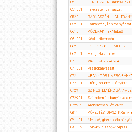
0510
FEKETESZÉN-BÁNYÁSZAT
051001
Feketeszén-bányászat
0520
BARNASZÉN-, LIGNITBÁN
052001
Barnaszén-, lignitbányászat
0610
KŐOLAJ-KITERMELÉS
061001
Kőolaj-kitermelés
0620
FÖLDGÁZKITERMELÉS
062001
Földgázkitermelés
0710
VASÉRCBÁNYÁSZAT
071001
Vasércbányászat
0721
URÁN-, TÓRIUMÉRC-BÁNY
072101
Urán-, tóriumérc-bányászat
0729
SZÍNESFÉM ÉRC BÁNYÁSZ
072901
Színesfém érc bányászata m
072902
Aranymosás kézi erővel
0811
KŐFEJTÉS, GIPSZ, KRÉTA
081101
Mészkő, gipsz, kréta bányás
081102
Építőkő, díszítőkő fejtése