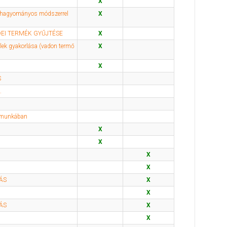
X
 (hagyományos módszerrel
X
EI TERMÉK GYŰJTÉSE
X
lek gyakorlása (vadon termő
X
X
S
.
érmunkában
X
X
X
X
ÁS
X
X
ÁS
X
X