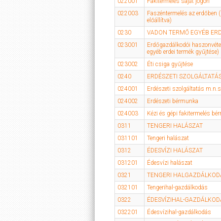
022001
Fakitermelés saját jogon
022003
Faszéntermelés az erdőben
előállítva)
0230
VADON TERMŐ EGYÉB ERD
023001
Erdőgazdálkodói haszonvéte
egyéb erdei termék gyűjtése)
023002
Éti csiga gyűjtése
0240
ERDÉSZETI SZOLGÁLTATÁ
024001
Erdészeti szolgáltatás m.n.s
024002
Erdészeti bérmunka
024003
Kézi és gépi fakitermelés b
0311
TENGERI HALÁSZAT
031101
Tengeri halászat
0312
ÉDESVÍZI HALÁSZAT
031201
Édesvízi halászat
0321
TENGERI HALGAZDÁLKOD
032101
Tengerihal-gazdálkodás
0322
ÉDESVÍZIHAL-GAZDÁLKOD
032201
Édesvízihal-gazdálkodás