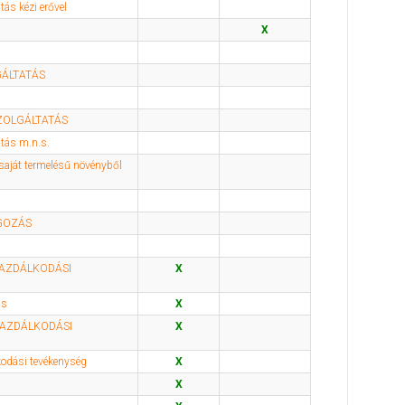
ás kézi erővel
X
GÁLTATÁS
s
ZOLGÁLTATÁS
atás m.n.s.
saját termelésű növényből
GOZÁS
AZDÁLKODÁSI
X
ás
X
GAZDÁLKODÁSI
X
kodási tevékenység
X
X