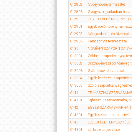
012802
Gyógynövénytermesztés
012803
Gyógyszergyártásban haszná
0129
EGYÉB ÉVELŐ NÖVÉNY TE
012901
Egyéb évelő növény termeszt
012902
Nádgazdasági és fűztelepi t
012903
Karácsonyfa termesztése
0130
NÖVÉNYI SZAPORÍTÓANY
013001
Zöldség-szaporítóanyag ter
013002
Dísznövényszaporítóanyag-
013003
Gyümölcs-, díszfaiskola
013004
Egyéb kertészeti szaporítóa
013005
Szőlő szaporítóanyag termes
0141
TEJHASZNÚ SZARVASMAR
014101
Tejhasznú szarvasmarha, bi
0142
EGYÉB SZARVASMARHA T
014201
Egyéb szarvasmarha tenyés
0143
LÓ, LÓFÉLE TENYÉSZTÉSE
014301
Ló, lóféle tenyésztése