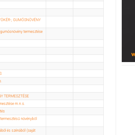
GYÖKÉR-, GUMÓSNÖVÉNY
-, gumósnövény termesztése
S
s.
NY TERMESZTÉSE
mesztése m.n.s.
tés
t termesztésű növényből
ból és szénából (saját