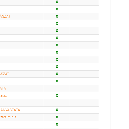
X
X
YÁSZAT
X
X
X
X
X
X
X
X
ÁSZAT
X
X
ATA
.n.s.
X
 BÁNYÁSZATA
X
zata m.n.s.
X
X