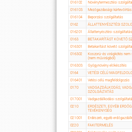
016102
Növénytermesztési szolgáltat
016103
Mezőgazdasági kártevőírtás
016104
Beporzási szolgáltatás
0162
ÁLLATTENYÉSZTÉSI SZOL
016201
Állattenyésztési szolgáltatá
0163
BETAKARÍTÁST KÖVETŐ S
016301
Betakarítást követő szolgált
016302
Koszorú- és virágkötés nem 
(nem művirágból)
016303
Gyógynövény előkészítés
0164
VETÉSI CÉLÚ MAGFELDOL
016401
Vetési célú magfeldolgozás
0170
VADGAZDÁLKODÁS, VADG
SZOLGÁLTATÁS
017001
Vadgazdálkodási szolgáltat
0210
ERDÉSZETI, EGYÉB ERDŐ
TEVÉKENYSÉG
021001
Erdészeti, egyéb erdőgazdál
0220
FAKITERMELÉS