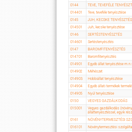
0144
TEVE, TEVEFÉLE TENYÉSZ
014401
Teve, teveféle tenyésztése
0145
JUH, KECSKE TENYÉSZTÉ
014501
Juh, kecske tenyésztése
0146
SERTÉSTENYÉSZTÉS
014601
Sertéstenyésztés
0147
BAROMFITENYÉSZTÉS
014701
Baromfitenyésztés
014901
Egyéb állat tenyésztése m.n.
014902
Méhészet
014903
Hobbiállat tenyésztése
014904
Egyéb állati termékek termel
014905
Nyúl tenyésztése
0150
VEGYES GAZDÁLKODÁS
015001
Vegyes gazdálkodás (növén
állattenyésztéssel, egyik rés
0161
NÖVÉNYTERMESZTÉSI SZ
016101
Növénytermesztési szolgálta