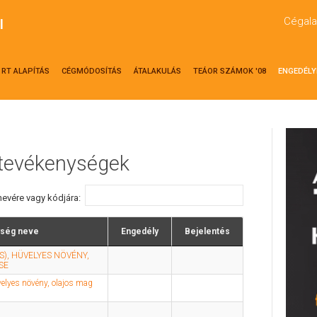
Cégala
l
RT ALAPÍTÁS
CÉGMÓDOSÍTÁS
ÁTALAKULÁS
TEÁOR SZÁMOK '08
ENGEDÉLY
 tevékenységek
evére vagy kódjára:
ség neve
Engedély
Bejelentés
S), HÜVELYES NÖVÉNY,
SE
üvelyes növény, olajos mag