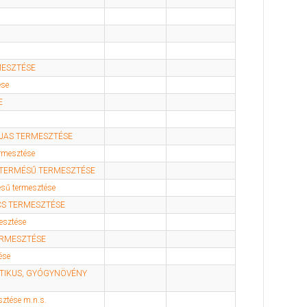
MESZTÉSE
ése
E
JAS TERMESZTÉSE
rmesztése
STERMÉSŰ TERMESZTÉSE
ésű termesztése
S TERMESZTÉSE
esztése
ERMESZTÉSE
ése
OTIKUS, GYÓGYNÖVÉNY
sztése m.n.s.