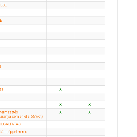
TÉSE
SE
s.
ése
X
X
X
ytermesztés
X
X
zaránya sem éri el a 66%-ot)
OLGÁLTATÁS
tás géppel m.n.s.