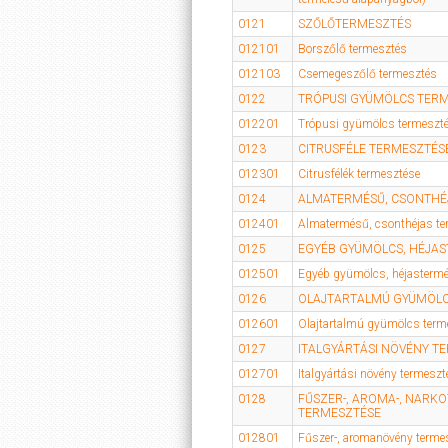
0121
SZŐLŐTERMESZTÉS
012101
Borszőlő termesztés
012103
Csemegeszőlő termesztés
0122
TRÓPUSI GYÜMÖLCS TER
012201
Trópusi gyümölcs termeszt
0123
CITRUSFÉLE TERMESZTÉS
012301
Citrusfélék termesztése
0124
ALMATERMÉSŰ, CSONTHÉ
012401
Almatermésű, csonthéjas te
0125
EGYÉB GYÜMÖLCS, HÉJA
012501
Egyéb gyümölcs, héjasterm
0126
OLAJTARTALMÚ GYÜMÖLC
012601
Olajtartalmú gyümölcs term
0127
ITALGYÁRTÁSI NÖVÉNY T
012701
Italgyártási növény termeszt
0128
FŰSZER-, AROMA-, NARK
TERMESZTÉSE
012801
Fűszer-, aromanövény terme