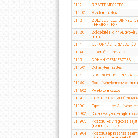
0112
RIZSTERMESZTÉS
011201
Rizstermesztés
0113
ZÖLDSÉGFÉLE, DINNYE, 
TERMESZTÉSE
011301
Zöldségféle, dinnye, gyökér
m.n.s.
0114
CUKORNÁDTERMESZTÉS
011401
Cukornádtermesztés
0115
DOHÁNYTERMESZTÉS
011501
Dohánytermesztés
0116
ROSTNÖVÉNYTERMESZTÉ
011601
Rostnövénytermesztés m.n.
011602
Kendertermesztés
0119
EGYÉB, NEM ÉVELŐ NÖVÉ
011901
Egyéb, nem évelő növény ter
011902
Dísznövény- és virágtermesz
011903
Koszorú- és virágkötés sajá
(nem művirágból)
011904
Koszorúalap készítés szalmá
termelésű alapanyagból)