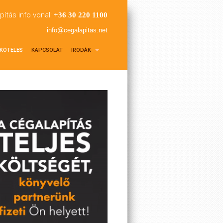
pítás info vonal:
+36 30 220 1100
info@cegalapitas.net
KÖTELES
KAPCSOLAT
IRODÁK