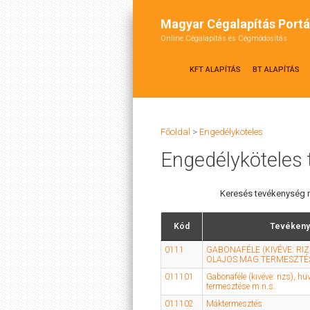
Magyar Cégalapítás Portá
Online Cégalapítás és Cégmódosítás
KFT ALAPÍTÁS
BT ALAPÍTÁS
Főoldal
>
Engedélyköteles
Engedélyköteles
Keresés tevékenység n
Kód
Tevékeny
0111
GABONAFÉLE (KIVÉVE: RIZ
OLAJOS MAG TERMESZTÉ
011101
Gabonaféle (kivéve: rizs), h
termesztése m.n.s.
011102
Máktermesztés