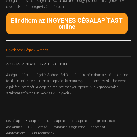
A cégalapítás előtt kérjen tájékoztatást arról, hogy jövendőbeli cégének neve
szerepel-e már a cégnyilvántarásban.
Elindítom az INGYENES CÉGALAPÍTÁST
online
Bővebben: Cégnév keresés
A
CÉGALAPÍTÁS ÜGYVÉDI KÖLTSÉGE
A cégalapítás költségei felől érdeklődjön területi irodáinkban az alábbi on-line
felületen.
Némely esetben az ügyvédi kamara előírásai nem teszik lehetővé a
díjak feltüntetését. A cegalapitas.net megyei képviselői a legmagasabb
szakmai színvonalat képviselő ügyvédek.
Kezdőlap
Bt alapítás
Kft. alapítás
Rt alapítás
Cégmódosítás
Átalakulás
ÖVTJ kereső
Irodáink országszerte
Kapcsolat
Adatvédelem
Süti beállítások