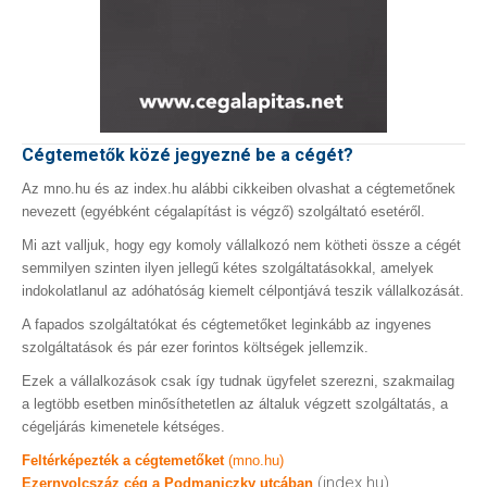
Cégtemetők közé jegyezné be a cégét?
Az mno.hu és az index.hu alábbi cikkeiben olvashat a cégtemetőnek
nevezett (egyébként cégalapítást is végző) szolgáltató esetéről.
Mi azt valljuk, hogy egy komoly vállalkozó nem kötheti össze a cégét
semmilyen szinten ilyen jellegű kétes szolgáltatásokkal, amelyek
indokolatlanul az adóhatóság kiemelt célpontjává teszik vállalkozását.
A fapados szolgáltatókat és cégtemetőket leginkább az ingyenes
szolgáltatások és pár ezer forintos költségek jellemzik.
Ezek a vállalkozások csak így tudnak ügyfelet szerezni, szakmailag
a legtöbb esetben minősíthetetlen az általuk végzett szolgáltatás, a
cégeljárás kimenetele kétséges.
Feltérképezték a cégtemetőket
(mno.hu)
(index.hu)
Ezernyolcszáz cég a Podmaniczky utcában