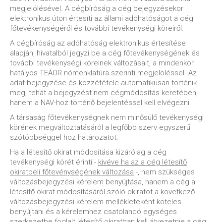
megjelölésével. A cégbíróság a cég bejegyzésekor
elektronikus úton értesíti az állami adóhatóságot a cég
főtevékenységéről és további tevékenységi köreiről.
A cégbíróság az adóhatóság elektronikus értesítése
alapján, hivatalból jegyzi be a cég főtevékenységének és
további tevékenységi köreinek változásait, a mindenkor
hatályos TEÁOR nómenklatúra szerinti megjelöléssel. Az
adat bejegyzése és közzététele automatikusan történik
meg, tehát a bejegyzést nem cégmódosítás keretében,
hanem a NAV-hoz történő bejelentéssel kell elvégezni.
A társaság főtevékenységnek nem minősülő tevékenységi
körének megváltoztatásáról a legfőbb szerv egyszerű
szótöbbséggel hoz határozatot.
Ha a létesítő okirat módosítása kizárólag a cég
tevékenységi körét érinti -
kivéve ha az a cég létesítő
okiratbeli főtevénységének változása
-, nem szükséges
változásbejegyzési kérelem benyújtása, hanem a cég a
létesítő okirat módosításáról szóló okiratot a következő
változásbejegyzési kérelem mellékleteként köteles
benyújtani és a kérelemhez csatolandó egységes
szerkezetbe foglalt létesítő okiratban kell átvezetnie a cég