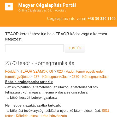
Magyar Cégalapítás Portál
Online Cégalapítás és Cégmódosítás
KFT ALAPÍTÁS
Cégalapítás info vonal:
+36 30 220 1100
BT ALAPÍTÁS
TEÁOR kereséshez írja be a TEÁOR kódot vagy a keresett
RT ALAPÍTÁS
kifejezést!
CÉGMÓDOSÍTÁS
ÁTALAKULÁS
2370 teáor - Kőmegmunkálás
TEÁOR SZÁMOK '08
Főoldal
>
TEÁOR SZÁMOK '08
>
023 - Vadon termő egyéb erdei
termék gyűjtése
>
237 - Kőmegmunkálás
>
2370 - Kőmegmunkálás
ENGEDÉLYKÖTELES
Ebbe a szakágazatba tartozik:
- az építőiparban, a temetőben, az utakon, a tetőfedésnél stb.
KAPCSOLAT
felhasznált kő faragása, megmunkálása és csiszolása
- a kőből készült bútorok gyártása
IRODÁK
Nem ebbe a szakágazatba tartozik:
- a kőfejtési tevékenység, például a nyers kő kitermelése, lásd:
0811
teáor - Kőfejtés, gipsz, kréta bányászata