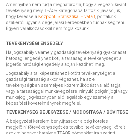
Amennyiben nem tudja meghatározni, hogy a végezni kívánt
tevékenység mely TEÁOR kategóriába tartozik, javasoljuk,
hogy keresse a
Központi Statisztikai Hivatalt
, portálunk
szakértői ugyanis cégeljárási kérdésekben tudnak segíteni.
Egyéni vállalkozásokkal nem foglalkozunk.
TEVÉKENYSÉGI ENGEDÉLY
Ha jogszabály valamely gazdasági tevékenység gyakorlását
hatósági engedélyhez köti, a társaság e tevékenységet a
jogerős hatósági engedély alapján kezdheti meg.
Jogszabály által képesítéshez kötött tevékenységet a
gazdasági társaság akkor végezhet, ha az e
tevékenységben személyes közreműködést vállaló tagja,
vagy a társasággal munkavégzésre irányuló polgári jogi vagy
munkajogi jogviszonyban álló legalább egy személy a
képesítési követelménynek megfelel.
TEVÉKENYSÉG BEJEGYZÉSE / MÓDOSÍTÁSA / BŐVÍTÉSE
A bejegyzési kérelem benyújtásakor a cég köteles
megjelölni főtevékenységét és további tevékenységi köreit
azok mindenkor hatályos TEÁOR nómenklatúra szerinti