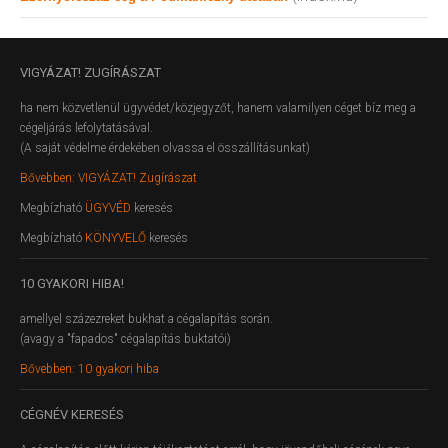
VIGYÁZAT!
ZUGÍRÁSZAT
ha nem közvetlenül ügyvédet/közjegyzőt, hanem valamilyen céget bíz meg a
cégeljárás lefolytatásával.
(A saját védelme érdekében olvassa el összállításunkat)
Bővebben: VIGYÁZAT! Zugírászat
Megbízható
ÜGYVÉD
keresés
Megbízható
KÖNYVELŐ
keresés
10
GYAKORI HIBA!
amellyel százezreket bukhat a cégalapítás során.
(avagy a "fapados" cégalapítás buktatói)
Bővebben: 10 gyakori hiba
CÉGNÉV
KERESÉS