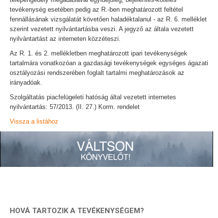
tevékenység esetében pedig az R.-ben meghatározott feltétel
fennállásának vizsgálatát követően haladéktalanul - az R. 6. melléklet
szerint vezetett nyilvántartásba veszi. A jegyző az általa vezetett
nyilvántartást az interneten közzéteszi.
Az R. 1. és 2. mellékletben meghatározott ipari tevékenységek
tartalmára vonatkozóan a gazdasági tevékenységek egységes ágazati
osztályozási rendszerében foglalt tartalmi meghatározások az
irányadóak.
Szolgáltatás piacfelügeleti hatóság által vezetett internetes
nyilvántartás: 57/2013. (II. 27.) Korm. rendelet
Vissza a listához
HOVÁ TARTOZIK A TEVÉKENYSÉGEM?