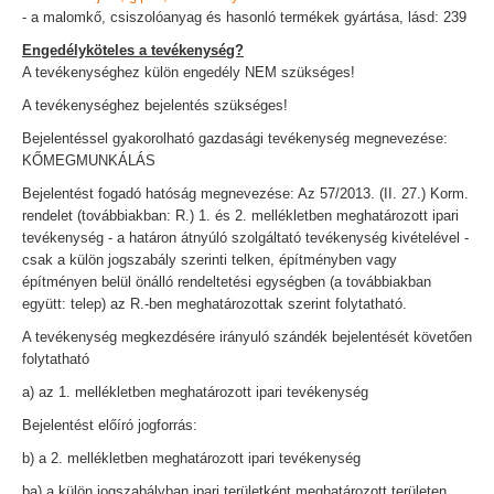
- a malomkő, csiszolóanyag és hasonló termékek gyártása, lásd: 239
Engedélyköteles a tevékenység?
A tevékenységhez külön engedély NEM szükséges!
A tevékenységhez bejelentés szükséges!
Bejelentéssel gyakorolható gazdasági tevékenység megnevezése:
KŐMEGMUNKÁLÁS
Bejelentést fogadó hatóság megnevezése: Az 57/2013. (II. 27.) Korm.
rendelet (továbbiakban: R.) 1. és 2. mellékletben meghatározott ipari
tevékenység - a határon átnyúló szolgáltató tevékenység kivételével -
csak a külön jogszabály szerinti telken, építményben vagy
építményen belül önálló rendeltetési egységben (a továbbiakban
együtt: telep) az R.-ben meghatározottak szerint folytatható.
A tevékenység megkezdésére irányuló szándék bejelentését követően
folytatható
a) az 1. mellékletben meghatározott ipari tevékenység
Bejelentést előíró jogforrás:
b) a 2. mellékletben meghatározott ipari tevékenység
ba) a külön jogszabályban ipari területként meghatározott területen,