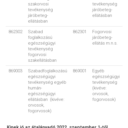
szakorvosi
tevékenység
tevékenység
járóbeteg-
járóbeteg-
ellátásban
ellátásban
862302
Szabad
862301
Fogorvosi
foglalkozású
járóbeteg-
egészségügyi
ellátás m.n.s.
tevékenység
fogorvosi
szakellátásban
869003
Szabadfoglalkozású
869001
Egyéb
egészségügyi
egészségügyi
tevékenység egyéb
tevékenység
humán-
(kivéve:
egészségügyi
orvosok,
ellátásban (kivéve:
fogorvosok)
orvosok,
fogorvosok)
Kinek jó az átalányadó 2022. szeptember 1-től