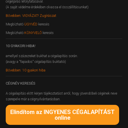
cégeljárás lefolytatásával.
(A saját védelme érdekében olvassa el összállításunkat)
Bővebben: VIGYÁZAT! Zugírászat
Megbízható
ÜGYVÉD
keresés
Megbízható
KÖNYVELŐ
keresés
10
GYAKORI HIBA!
amellyel százezreket bukhat a cégalapítás során.
(avagy a "fapados" cégalapítás buktatói)
Bővebben: 10 gyakori hiba
CÉGNÉV
KERESÉS
A cégalapítás előtt kérjen tájékoztatást arról, hogy jövendőbeli cégének neve
szerepel-e már a cégnyilvántarásban.
Elindítom az INGYENES CÉGALAPÍTÁST
online