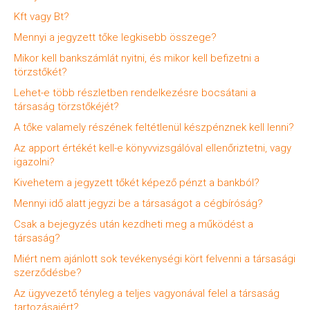
Kft vagy Bt?
Mennyi a jegyzett tőke legkisebb összege?
Mikor kell bankszámlát nyitni, és mikor kell befizetni a
törzstőkét?
Lehet-e több részletben rendelkezésre bocsátani a
társaság törzstőkéjét?
A tőke valamely részének feltétlenül készpénznek kell lenni?
Az apport értékét kell-e könyvvizsgálóval ellenőriztetni, vagy
igazolni?
Kivehetem a jegyzett tőkét képező pénzt a bankból?
Mennyi idő alatt jegyzi be a társaságot a cégbíróság?
Csak a bejegyzés után kezdheti meg a működést a
társaság?
Miért nem ajánlott sok tevékenységi kört felvenni a társasági
szerződésbe?
Az ügyvezető tényleg a teljes vagyonával felel a társaság
tartozásaiért?