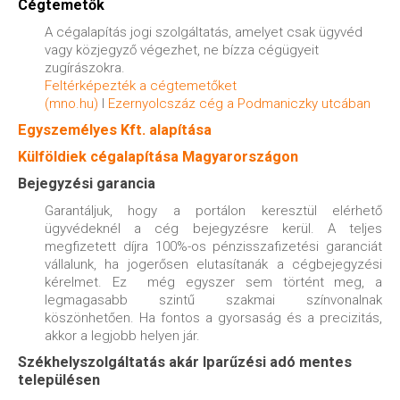
Cégtemetők
A cégalapítás jogi szolgáltatás, amelyet csak ügyvéd
vagy közjegyző végezhet, ne bízza cégügyeit
zugírászokra.
Feltérképezték a cégtemetőket
(mno.hu)
I
Ezernyolcszáz cég a Podmaniczky utcában
Egyszemélyes Kft. alapítása
Külföldiek cégalapítása Magyarországon
Bejegyzési garancia
Garantáljuk, hogy a portálon keresztül elérhető
ügyvédeknél a cég bejegyzésre kerül. A teljes
megfizetett díjra 100%-os pénzisszafizetési garanciát
vállalunk, ha jogerősen elutasítanák a cégbejegyzési
kérelmet. Ez
még egyszer sem történt meg,
a
legmagasabb szintű szakmai színvonalnak
köszönhetően. Ha fontos a gyorsaság és a precizitás,
akkor a legjobb helyen jár.
Székhelyszolgáltatás akár Iparűzési adó mentes
településen