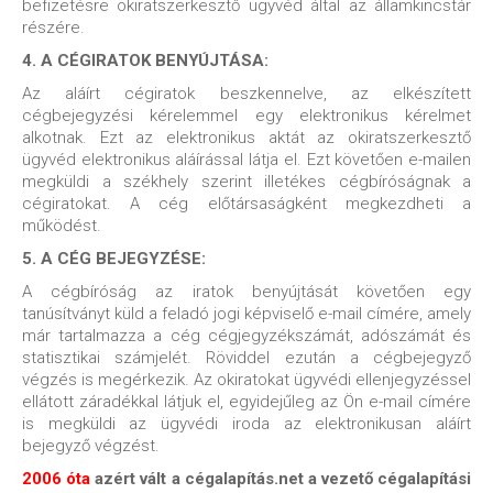
befizetésre okiratszerkesztő ügyvéd által az államkincstár
részére.
4. A CÉGIRATOK BENYÚJTÁSA:
Az aláírt cégiratok beszkennelve, az elkészített
cégbejegyzési kérelemmel egy elektronikus kérelmet
alkotnak. Ezt az elektronikus aktát az okiratszerkesztő
ügyvéd elektronikus aláírással látja el. Ezt követően e-mailen
megküldi a székhely szerint illetékes cégbíróságnak a
cégiratokat. A cég
előtársaságként megkezdheti a
működést.
5. A CÉG BEJEGYZÉSE:
A cégbíróság az iratok benyújtását követően egy
tanúsítványt küld a feladó jogi képviselő e-mail címére, amely
már tartalmazza a cég cégjegyzékszámát, adószámát és
statisztikai számjelét. Röviddel ezután a cégbejegyző
végzés is megérkezik. Az okiratokat ügyvédi ellenjegyzéssel
ellátott záradékkal látjuk el, egyidejűleg az Ön e-mail címére
is megküldi az ügyvédi iroda az elektronikusan aláírt
bejegyző végzést.
2006 óta
azért vált a cégalapítás.net a vezető cégalapítási