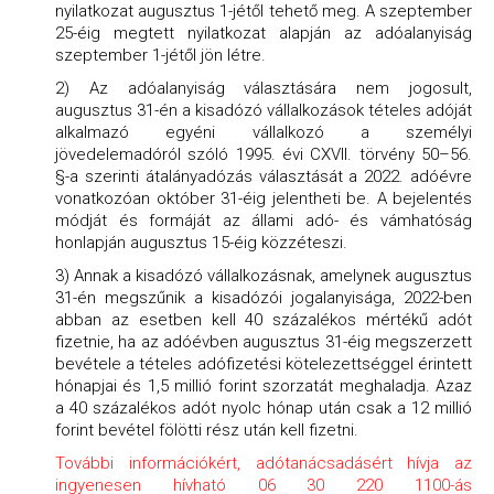
nyilatkozat augusztus 1-jétől tehető meg. A szeptember
25-éig megtett nyilatkozat alapján az adóalanyiság
szeptember 1-jétől jön létre.
2) Az adóalanyiság választására nem jogosult,
augusztus 31-én a kisadózó vállalkozások tételes adóját
alkalmazó egyéni vállalkozó a személyi
jövedelemadóról szóló 1995. évi CXVII. törvény 50–56.
§-a szerinti átalányadózás választását a 2022. adóévre
vonatkozóan október 31-éig jelentheti be. A bejelentés
módját és formáját az állami adó- és vámhatóság
honlapján augusztus 15-éig közzéteszi.
3) Annak a kisadózó vállalkozásnak, amelynek augusztus
31-én megszűnik a kisadózói jogalanyisága, 2022-ben
abban az esetben kell 40 százalékos mértékű adót
fizetnie, ha az adóévben augusztus 31-éig megszerzett
bevétele a tételes adófizetési kötelezettséggel érintett
hónapjai és 1,5 millió forint szorzatát meghaladja. Azaz
a 40 százalékos adót nyolc hónap után csak a 12 millió
forint bevétel fölötti rész után kell fizetni.
További információkért, adótanácsadásért hívja az
ingyenesen hívható 06 30 220 1100-ás