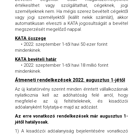
értékesíthet vagy szolgáltathat, cégeknek, jogi
személyeknek nem. Ha mégis szerez bevételt cégektől
vagy jogi személyektől (kiállít nekik számlát), akkor
automatikusan elveszti a KATA jogosultságát a bevétel
megszerzését megelőző nappal.
KATA összege
• 2022. szeptember 1-től havi 50 ezer forint
mindenkinek.
KATA bevételi határ
• 2022. szeptember 1-től havi 18 millió forint
mindenkinek.
Átmeneti rendelkezések 2022. augusztus 1-jétől
Az új katatörvény szerint minden érintett vállalkozásnak
nyilatkoznia kell az adóhatóság felé arról, hogy
megfelel-e az új feltételeknek, és kisadózói
adóalanyként folytatja-e majd az adózást.
Az erre vonatkozó rendelkezések már augusztus 1-
jétől hatályosak.
1) A kisadózói adóalanyiság bejelentésére vonatkozó