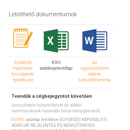
Letölthető
dokumentumok
Székhely
KSH
Az
használati
adatbejelentőlap
egyszerűsített
hozzájáruló
eljárás
nyilatkozat
szerződésmintái
Teendők a cégbejegyzést követően
(konzultáljon könyvelőjével az alábbi
nyomtatványok határidőn belüli benyújtásáról)
EGYKE
adatlap letöltése EGYSÉGES KÉPVISELETI
ADATLAP, BEJELENTÉS ÉS REGISZTRÁCIÓS