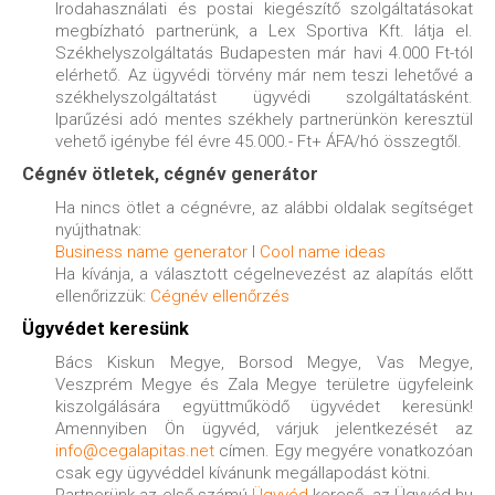
Irodahasználati és postai kiegészítő szolgáltatásokat
megbízható partnerünk, a Lex Sportiva Kft. látja el.
Székhelyszolgáltatás Budapesten már havi 4.000 Ft-tól
elérhető.
Az ügyvédi törvény már nem teszi lehetővé a
székhelyszolgáltatást ügyvédi szolgáltatásként.
Iparűzési adó mentes székhely partnerünkön keresztül
vehető igénybe fél évre 45.000.- Ft+ ÁFA/hó összegtől.
Cégnév ötletek, cégnév generátor
Ha nincs ötlet a cégnévre, az alábbi oldalak segítséget
nyújthatnak:
Business name generator
I
Cool name ideas
Ha kívánja, a választott cégelnevezést az alapítás előtt
ellenőrizzük:
Cégnév ellenőrzés
Ügyvédet keresünk
Bács Kiskun Megye, Borsod Megye, Vas Megye,
Veszprém Megye és Zala Megye területre ügyfeleink
kiszolgálására együttműködő ügyvédet keresünk!
Amennyiben Ön ügyvéd, várjuk jelentkezését az
info@cegalapitas.net
címen. Egy megyére vonatkozóan
csak egy ügyvéddel kívánunk megállapodást kötni.