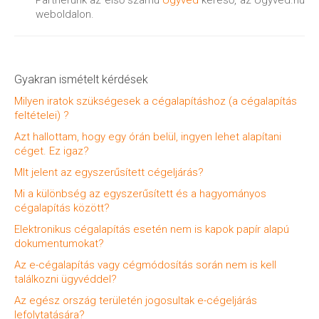
Partnerünk az első számú
Ügyvéd
kereső, az Ügyvéd.hu
weboldalon.
Gyakran ismételt kérdések
Milyen iratok szükségesek a cégalapításhoz (a cégalapítás
feltételei) ?
Azt hallottam, hogy egy órán belül, ingyen lehet alapítani
céget. Ez igaz?
MIt jelent az egyszerűsített cégeljárás?
Mi a különbség az egyszerűsített és a hagyományos
cégalapítás között?
Elektronikus cégalapítás esetén nem is kapok papír alapú
dokumentumokat?
Az e-cégalapítás vagy cégmódosítás során nem is kell
találkozni ügyvéddel?
Az egész ország területén jogosultak e-cégeljárás
lefolytatására?