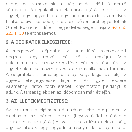
címre, és válaszolunk a cégalapítás előtt felmerülő
kérdéseire. A cégalapítás elektronikus eljárás esetén is az
ügyfél, egy ügyvéd és egy adótanácsadó személyes
találkozásával kezdődik, melynek időpontjáról egyeztetünk
Önnel. Közvetlen időpont egyeztetés végett hívja a
+36 30
220 1100
telefonszá-mot.
2. A CÉGIRATOK ELKÉSZÍTÉSE:
A megbeszélt időpontra az iratmintából szerkesztett
cégiratok egy részét már elő is készítjük. Más
dokumentumok megszerkesztése, véglegesítése és az
ügyfél kioktatása a személyes találkozás alkalmával történik.
A cégiratokat a társaság alapítója vagy tagjai aláírják, az
ügyvéd ellenjegyzéssel látja el. Az ügyfél részére
valamennyi iratból több eredeti, kinyomtatott példányt is
adunk. A társaság ebben az időpontban már létrejön.
3. AZ ILLETÉK MEGFIZETÉSE:
Az elektronikus eljárásban átutalással lehet megfizetni az
alapításhoz szükséges illetéket. (Egyszerűsített eljárásban
illetékmentes az eljárás) Ha van illetékfizetési kötelezettség,
úgy az illeték egy egyedi utalványminta alapján kerül