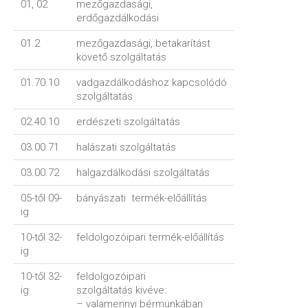
01, 02
mezőgazdasági,
erdőgazdálkodási
01.2
mezőgazdasági, betakarítást
követő szolgáltatás
01.70.10
vadgazdálkodáshoz kapcsolódó
szolgáltatás
02.40.10
erdészeti szolgáltatás
03.00.71
halászati szolgáltatás
03.00.72
halgazdálkodási szolgáltatás
05-től 09-
bányászati termék-előállítás
ig
10-től 32-
feldolgozóipari termék-előállítás
ig
10-től 32-
feldolgozóipari
ig
szolgáltatás kivéve:
– valamennyi bérmunkában