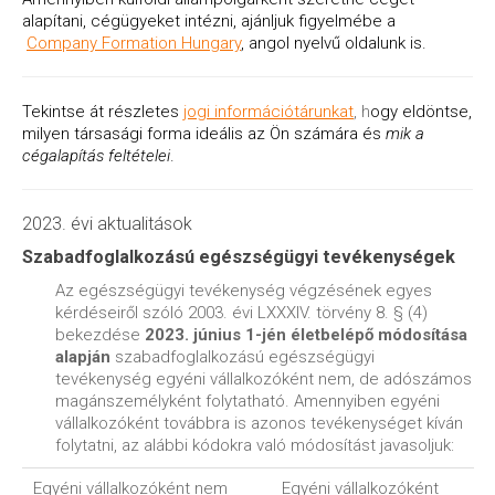
alapítani, cégügyeket intézni, ajánljuk figyelmébe a
Company Formation Hungary
, angol nyelvű oldalunk is.
Tekintse át részletes
jogi információtárunkat
, h
ogy eldöntse,
milyen társasági forma ideális az Ön számára és
mik a
cégalapítás feltételei
.
2023. évi aktualitások
Szabadfoglalkozású egészségügyi tevékenységek
Az egészségügyi tevékenység végzésének egyes
kérdéseiről szóló 2003. évi LXXXIV. törvény 8. § (4)
bekezdése
2023. június 1-jén életbelépő módosítása
alapján
szabadfoglalkozású egészségügyi
tevékenység egyéni vállalkozóként nem, de adószámos
magánszemélyként folytatható. Amennyiben egyéni
vállalkozóként továbbra is azonos tevékenységet kíván
folytatni, az alábbi kódokra való módosítást javasoljuk:
Egyéni vállalkozóként nem
Egyéni vállalkozóként