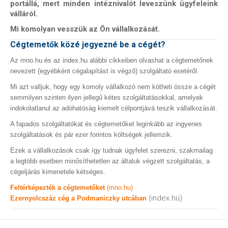
portállá, mert minden intéznivalót leveszünk ügyfeleink
válláról.
Mi komolyan vesszük az Ön vállalkozását.
Cégtemetők közé jegyezné be a cégét?
Az mno.hu és az index.hu alábbi cikkeiben olvashat a cégtemetőnek
nevezett (egyébként cégalapítást is végző) szolgáltató esetéről.
Mi azt valljuk, hogy egy komoly vállalkozó nem kötheti össze a cégét
semmilyen szinten ilyen jellegű kétes szolgáltatásokkal, amelyek
indokolatlanul az adóhatóság kiemelt célpontjává teszik vállalkozását.
A fapados szolgáltatókat és cégtemetőket leginkább az ingyenes
szolgáltatások és pár ezer forintos költségek jellemzik.
Ezek a vállalkozások csak így tudnak ügyfelet szerezni, szakmailag
a legtöbb esetben minősíthetetlen az általuk végzett szolgáltatás, a
cégeljárás kimenetele kétséges.
Feltérképezték a cégtemetőket
(mno.hu)
(index.hu)
Ezernyolcszáz cég a Podmaniczky utcában