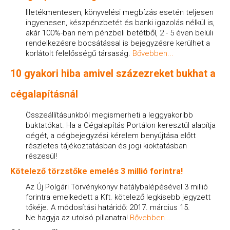
Illetékmentesen, könyvelési megbízás esetén teljesen
ingyenesen, készpénzbetét és banki igazolás nélkül is,
akár 100%-ban nem pénzbeli betétből, 2 - 5 éven belüli
rendelkezésre bocsátással is bejegyzésre kerülhet a
korlátolt felelősségű társaság.
Bővebben...
10 gyakori hiba amivel százezreket bukhat a
cégalapításnál
Összeállításunkból megismerheti a leggyakoribb
buktatókat. Ha a Cégalapítás Portálon keresztül alapítja
cégét, a cégbejegyzési kérelem benyújtása előtt
részletes tájékoztatásban és jogi kioktatásban
részesül!
Kötelező törzstőke emelés 3 millió forintra!
Az Új Polgári Törvénykönyv hatálybalépésével 3 millió
forintra emelkedett a Kft. kötelező legkisebb jegyzett
tőkéje. A módosítási határidő: 2017. március 15.
Ne hagyja az utolsó pillanatra!
Bővebben...