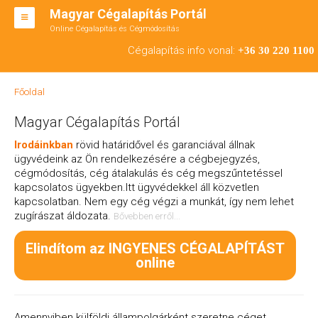
Magyar Cégalapítás Portál
Online Cégalapítás és Cégmódosítás
KFT ALAPÍTÁS
Cégalapítás info vonal:
+36 30 220 1100
BT ALAPÍTÁS
Főoldal
RT ALAPÍTÁS
Magyar Cégalapítás Portál
CÉGMÓDOSÍTÁS
Irodáinkban
rövid határidővel és garanciával állnak
ügyvédeink az Ön rendelkezésére a cégbejegyzés,
ÁTALAKULÁS
cégmódosítás, cég átalakulás és cég megszűntetéssel
kapcsolatos ügyekben.
Itt ügyvédekkel áll közvetlen
TEÁOR SZÁMOK '08
kapcsolatban. Nem egy cég végzi a munkát, így nem lehet
zugírászat áldozata
.
Bővebben erről...
ENGEDÉLYKÖTELES
Elindítom az INGYENES CÉGALAPÍTÁST
KAPCSOLAT
online
IRODÁK
Amennyiben külföldi állampolgárként szeretne céget