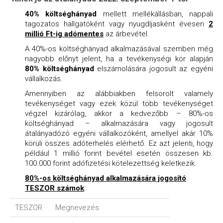
40% költséghányad
mellett mellékállásban, nappali
tagozatos hallgatóként vagy nyugdíjasként évesen
2
millió Ft-ig adómentes
az árbevétel.
A 40%-os költséghányad alkalmazásával szemben még
nagyobb előnyt jelent, ha a tevékenységi kör alapján
80% költséghányad
elszámolására jogosult az egyéni
vállalkozás.
Amennyiben az alábbiakben felsorolt valamely
tevékenységet vagy ezek közül több tevékenységet
végzel kizárólag, akkor a kedvezőbb – 80%-os
költséghányad – alkalmazására vagy jogosult
átalányadózó egyéni vállalkozóként, amellyel akár 10%
körüli összes adóterhelés elérhető. Ez azt jelenti, hogy
például 1 millió forint bevétel esetén összesen kb.
100.000 forint adófizetési kötelezettség keletkezik.
80%-os költséghányad alkalmazására jogosító
TESZOR számok
:
TESZOR
Megnevezés