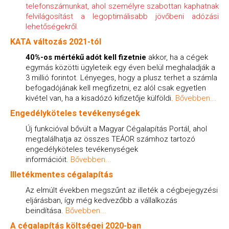
telefonszámunkat, ahol személyre szabottan kaphatnak
felvilágosítást a legoptimálisabb jövőbeni adózási
lehetőségekről.
KATA változás 2021-tól
40%-os mértékű adót kell fizetnie
akkor, ha a cégek
egymás közötti ügyleteik egy éven belül meghaladják a
3 millió forintot. Lényeges, hogy a plusz terhet a számla
befogadójának kell megfizetni, ez alól csak egyetlen
kivétel van, ha a kisadózó kifizetője külföldi
.
Bővebben...
Engedélyköteles tevékenységek
Új funkcióval bővült a Magyar Cégalapítás Portál, ahol
megtalálhatja az összes TEÁOR számhoz tartozó
engedélyköteles tevékenységek
információit.
Bővebben...
Illetékmentes cégalapítás
Az elmúlt években megszűnt az illeték a cégbejegyzési
eljárásban, így még kedvezőbb a vállalkozás
beindítása.
Bővebben...
A cégalapítás költségei 2020-ban