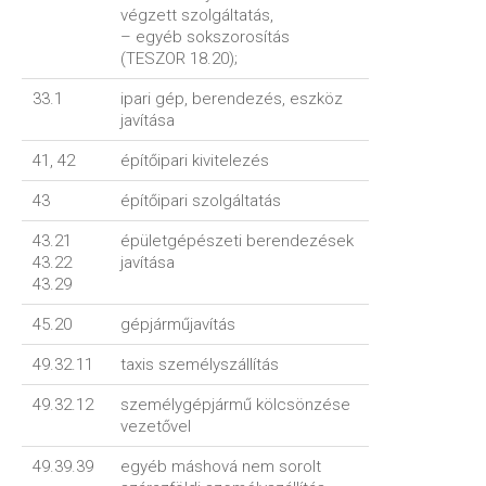
végzett szolgáltatás,
– egyéb sokszorosítás
(TESZOR 18.20);
33.1
ipari gép, berendezés, eszköz
javítása
41, 42
építőipari kivitelezés
43
építőipari szolgáltatás
43.21
épületgépészeti berendezések
43.22
javítása
43.29
45.20
gépjárműjavítás
49.32.11
taxis személyszállítás
49.32.12
személygépjármű kölcsönzése
vezetővel
49.39.39
egyéb máshová nem sorolt