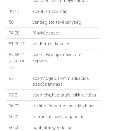
szárazföldi személyszállítás
49.41.1
közúti áruszállítás
56
vendéglátó tevékenység
74.20
fényképészet
81.30.10
zöldterület-kezelés
85.53.11
személygépjármű­vezető
képzés
(2023.01.01-
től)
95.1
számítógép, kommunikációs
eszköz javítása
95.2
személyi, háztartási cikk javítása
96.01
textil, szőrme mosása, tisztítása
96.02
fodrászat, szépségápolás
96.09.11
hobbiállat-gondozás