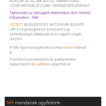
ADATLAP AZ ÁLLAMI ADÓ ÉS VÁMHATÓSÁGI
ÜGYEK KÉPVISELŐ ÚTJÁN TÖRTÉNŐ INTÉZÉSÉHEZ
Tájékoztató az adóügyek elektronikus úton történő
intézéséhez - NAV
16T201T
BEJELENTŐ ÉS VÁLTOZÁSBEJELENTŐ
LAP a cégbejegyzésre kötelezett jogi
személyiségű vállalkozások és egyéni cégek
részére
A NAV nyomtatványkitöltő szoftver
innen
tölthető
le.
A kötelező kereskedelmi és iparkaramarai
regisztrációt
ide kattintva
végezheti el.
Mit
mondanak ügyfeleink