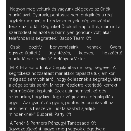
"Nagyon meg voltunk és vagyunk elégedve az Önök
munkájával. Gyorsak, pontosak, nem drágák és a régi
ügyfeleknek nyújtott kedvezmények még vonzóbbá
teszik az irodát. Cégünket Önöknél alapítottuk, mármint a
szerződést és azóta is bármilyen gondunk volt, akár
telefonban is segítettek." Bacsó Team Kft
"Csak pozitív benyomásaink vannak: Gyors,
egyszerű(sített) ügyintézés, kedves, hozzáértő
munkatársak, reális ár" Belényesi Viktor
"Mi Kft-t alapítottunk a Cégalapítás.net segítségével. A
segítőkész hozzáállást már akkor tapasztaltuk, amikor
még szó sem volt arról, hogy ők lesznek a segítségünkre
a cégalapítás során. Minden részletre kiterjedő, korrekt
információkat kaptunk. Ezek után nem volt kérdés
számunkra, hogy kivel fogjuk végigvinni a cégalapítás
ügyeit. Az ügyintézés gyors, pontos és precíz volt az
árról nem is beszélve. Tiszta szívből ajánljuk
mindenkinek!" Buborék Party Kft
"A Fehér & Partners Pénzügyi Tanácsadó Kft
ügyvezetőjeként nagyon meg vagyok elégedve a