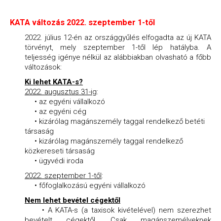
KATA változás 2022. szeptember 1-től
2022. július 12-én az országgyűlés elfogadta az új KATA
törvényt, mely szeptember 1-től lép hatályba. A
teljesség igénye nélkül az alábbiakban olvasható a főbb
változások:
Ki lehet KATA-s?
2022. augusztus 31-ig
:
• az egyéni vállalkozó
• az egyéni cég
• kizárólag magánszemély taggal rendelkező betéti
társaság
• kizárólag magánszemély taggal rendelkező
közkereseti társaság
• ügyvédi iroda
2022. szeptember 1-től
:
• főfoglalkozású egyéni vállalkozó
Nem lehet bevétel cégektől
• A KATA-s (a taxisok kivételével) nem szerezhet
bevételt cégektől. Csak magánszemélyeknek