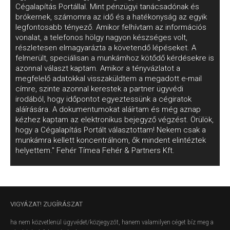
Cégalapítás Portállal. Mint pénzügyi tanácsadónak és
brókernek, számomra az idő és a hatékonyság az egyik
legfontosabb tényező. Amikor felhívtam az információs
vonalat, a telefonos hölgy nagyon készséges volt,
részletesen elmagyarázta a követendő lépéseket. A
felmerült, speciálisan a munkámhoz kötődő kérdésekre is
azonnal választ kaptam. Amikor a tényvázlatot a
megfelelő adatokkal visszaküldtem a megadott e-mail
címre, szinte azonnal kerestek a partner ügyvédi
irodából, hogy időpontot egyeztessünk a cégiratok
aláírására. A dokumentumokat aláírtam és még aznap
kézhez kaptam az elektronikus bejegyző végzést. Örülök,
hogy a Cégalapítás Portált választottam! Nekem csak a
munkámra kellett koncentrálnom, ők mindent elintéztek
helyettem." Fehér Tímea Fehér & Partners Kft.
VIGYÁZAT!
ZUGÍRÁSZAT
ha nem közvetlenül ügyvédet/közjegyzőt, hanem valamilyen céget bíz meg a