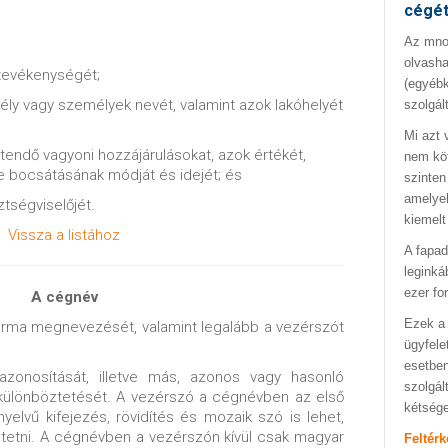
cégé
Az mno.
olvasha
 tevékenységét;
(egyébk
mély vagy személyek nevét, valamint azok lakóhelyét
szolgál
Mi azt 
ítendő vagyoni hozzájárulásokat, azok értékét,
nem kö
 bocsátásának módját és idejét; és
szinten
amelyek
ztségviselőjét.
kiemelt
Vissza a listához
A fapad
leginká
ezer fo
A cégnév
Ezek a 
orma megnevezését, valamint legalább a vezérszót
ügyfele
esetben
zonosítását, illetve más, azonos vagy hasonló
szolgál
különböztetését. A vezérszó a cégnévben az első
kétség
yelvű kifejezés, rövidítés és mozaik szó is lehet,
tüntetni. A cégnévben a vezérszón kívül csak magyar
Feltér