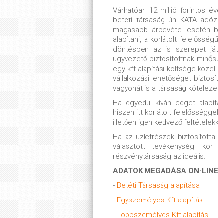
Várhatóan 12 millió forintos é
betéti társaság ún KATA adózá
magasabb árbevétel esetén bár
alapítani, a korlátolt felelőssé
döntésben az is szerepet já
ügyvezető biztosítottnak minős
egy kft alapítási költsége köz
vállalkozási lehetőséget biztos
vagyonát is a társaság köteleze
Ha egyedül kíván céget alapít
hiszen itt korlátolt felelősségg
illetően igen kedvező feltételek
Ha az üzletrészek biztosított
választott tevékenységi kör
részvénytársaság az ideális.
ADATOK MEGADÁSA ON-LINE
-
Betéti Társaság alapítása
-
Egyszemélyes Kft alapítás
-
Többszemélyes Kft alapítás