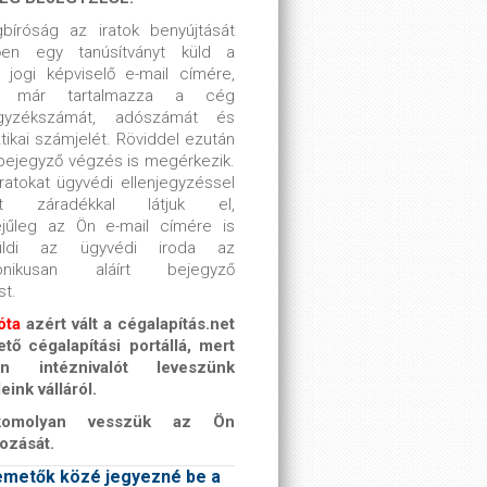
bíróság az iratok benyújtását
ően egy tanúsítványt küld a
 jogi képviselő e-mail címére,
y már tartalmazza a cég
gyzékszámát, adószámát és
ztikai számjelét. Röviddel ezután
bejegyző végzés is megérkezik.
ratokat ügyvédi ellenjegyzéssel
ott záradékkal látjuk el,
ejűleg az Ön e-mail címére is
üldi az ügyvédi iroda az
ronikusan aláírt bejegyző
st.
óta
azért vált a cégalapítás.net
tő cégalapítási portállá, mert
en intéznivalót leveszünk
eink válláról.
omolyan vesszük az Ön
kozását.
metők közé jegyezné be a