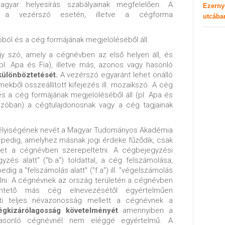
gyar helyesírás szabályainak megfelelően. A
Ezerny
k a vezérszó esetén, illetve a cégforma
utcába
óból és a cég formájának megjelöléséből áll.
gy szó, amely a cégnévben az első helyen áll, és
(pl. Apa és Fia), illetve más, azonos vagy hasonló
ülönböztetését.
A vezérszó egyaránt lehet önálló
ekből összeállított kifejezés ill. mozaikszó. A cég
és a cég formájának megjelöléséből áll (pl. Apa és
szóban) a cégtulajdonosnak vagy a cég tagjainak
élyiségének nevét a Magyar Tudományos Akadémia
 pedig, amelyhez másnak jogi érdeke fűződik, csak
ehet a cégnévben szerepeltetni. A cégbejegyzési
yzés alatt" ("b.a") toldattal, a cég felszámolása,
dig a "felszámolás alatt" ("f.a") ill. "végelszámolás
sználni. A cégnévnek az ország területén a cégnévben
üntető más cég elnevezésétől egyértelműen
nti teljes névazonosság mellett a cégnévnek a
égkizárólagosság követelményét
amennyiben a
asonló cégnévnél nem eléggé egyértelmű. A