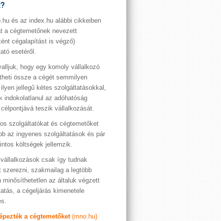
t?
hu és az index.hu alábbi cikkeiben
t a cégtemetőnek nevezett
ént cégalapítást is végző)
tató esetéről.
valljuk, hogy egy komoly vállalkozó
theti össze a cégét semmilyen
 ilyen jellegű kétes szolgáltatásokkal,
 indokolatlanul az adóhatóság
 célpontjává teszik vállalkozását.
os szolgáltatókat és cégtemetőket
bb az ingyenes szolgáltatások és pár
rintos költségek jellemzik.
vállalkozások csak így tudnak
t szerezni, szakmailag a legtöbb
 minősíthetetlen az általuk végzett
tatás, a cégeljárás kimenetele
es.
képezték a cégtemetőket
(mno.hu)