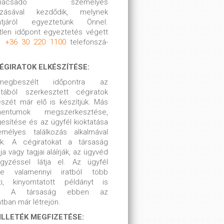
tanácsadó személyes
kozásával kezdődik, melynek
ntjáról egyeztetünk Önnel.
tlen időpont egyeztetés végett
 a
+36 30 220 1100
telefonszá-
CÉGIRATOK ELKÉSZÍTÉSE:
gbeszélt időpontra az
intából szerkesztett cégiratok
szét már elő is készítjük. Más
mentumok megszerkesztése,
esítése és az ügyfél kioktatása
mélyes találkozás alkalmával
nik. A cégiratokat a társaság
ója vagy tagjai aláírják, az ügyvéd
jegyzéssel látja el. Az ügyfél
re valamennyi iratból több
ti, kinyomtatott példányt is
k. A társaság ebben az
tban már létrejön.
 ILLETÉK MEGFIZETÉSE: