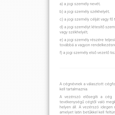
a) a jogi személy nevét;
b) a jogi személy székhelyét;
c) a jogi személy célját vagy fő
d) a jogi személyt létesítő sze
vagy székhelyét;
e) a jogi személy részére teljes
továbbá a vagyon rendelkezésre
f) a jogi személy első vezető tis
A cégnévnek a választott cégf
kell tartalmaznia.
A vezérszó elősegíti a cég a
tevékenységű cégtől való meg
helyen áll. A vezérszó idegen n
amelyet latin betűkkel kell fel