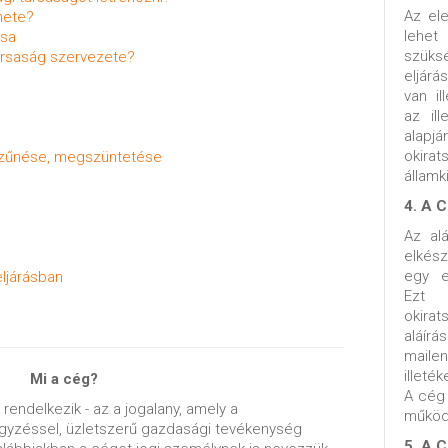
Az ele
nete?
lehet
ása
szüksé
társaság szervezete?
eljárá
van il
az il
alap
okira
szűnése, megszüntetése
államk
4. A 
Az alá
elkész
egy e
ljárásban
Ezt 
okirat
aláírá
maile
illeté
Mi a cég?
A cé
rendelkezik - az a jogalany, amely a
működ
egyzéssel, üzletszerű gazdasági tevékenység
5. A 