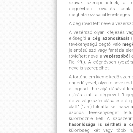
szavak szerepelhetnek, a ma
cégnévben rövidítés csa
meghatározásánál lehetséges.
A cég rövidített neve a vezérsz
A vezérszó olyan kifejezés va
elősegíti
a cég azonosítását
tevékenységű cégtől való
megk
jelentésű szó vagy fantázia elem
rövidített neve a
vezérszóból
Fia Kft.). A cégnévben (vezér
neve is szerepelhet.
A történelem kiemelkedő szem
engedélyével, olyan elnevezést
a jogosult hozzájárulásával l
eljárás alatt a cégnevet "bejeg
illetve végelszámolása esetén pe
alatt" ("v.a") toldattal kell ha
azonos tevékenységet felt
különböznie kell. A szószeri
hasonlósága is sértheti a c
különbség két vagy több h