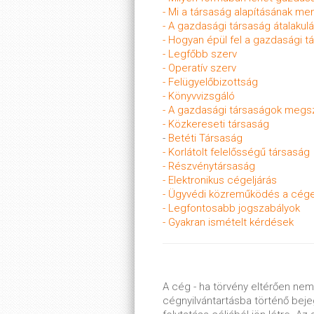
- Mi a társaság alapításának me
- A gazdasági társaság átalakul
- Hogyan épül fel a gazdasági 
- Legfőbb szerv
- Operatív szerv
- Felügyelőbizottság
- Könyvvizsgáló
- A gazdasági társaságok meg
- Közkereseti társaság
-
Betéti Társaság
- Korlátolt felelősségű társaság
- Részvénytársaság
- Elektronikus cégeljárás
- Ügyvédi közreműködés a cége
- Legfontosabb jogszabályok
- Gyakran ismételt kérdések
A cég - ha törvény eltérően nem 
cégnyilvántartásba történő bej