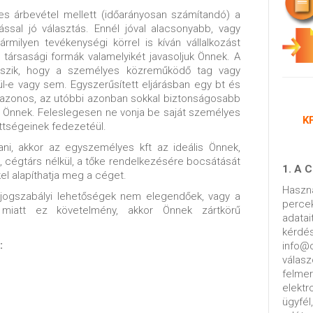
ves árbevétel mellett (időarányosan számítandó) a
ssal jó választás. Ennél jóval alacsonyabb, vagy
milyen tevékenységi körrel is kíván vállalkozást
gű társasági formák valamelyikét javasoljuk Önnek. A
tszik, hogy a személyes közreműködő tag vagy
ül-e vagy sem. Egyszerűsített eljárásban egy bt és
el azonos, az utóbbi azonban sokkal biztonságosabb
ít Önnek. Feleslegesen ne vonja be saját személyes
K
ttségeinek fedezetéül.
ani, akkor az egyszemélyes kft az ideális Önnek,
el, cégtárs nélkül, a tőke rendelkezésére bocsátását
1. A
kel alapíthatja meg a céget.
Haszn
a jogszabályi lehetőségek nem elegendőek, vagy a
percek
 miatt ez követelmény, akkor Önnek zártkörű
adatai
kérd
:
info@c
válas
felme
elekt
ügyf