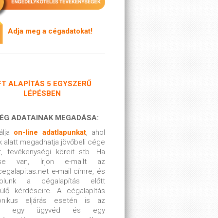
A
dja meg a cégadatokat!
FT ALAPÍTÁS 5 EGYSZERŰ
LÉPÉSBEN
 CÉG ADATAINAK MEGADÁSA:
álja
on-line adatlapunkat
, ahol
 alatt megadhatja jövőbeli cége
t, tevékenységi köreit stb. Ha
ése van, írjon e-mailt az
egalapitas.net e-mail címre, és
zolunk a cégalapítás előtt
rülő kérdéseire. A cégalapítás
ronikus eljárás esetén is az
él, egy ügyvéd és egy