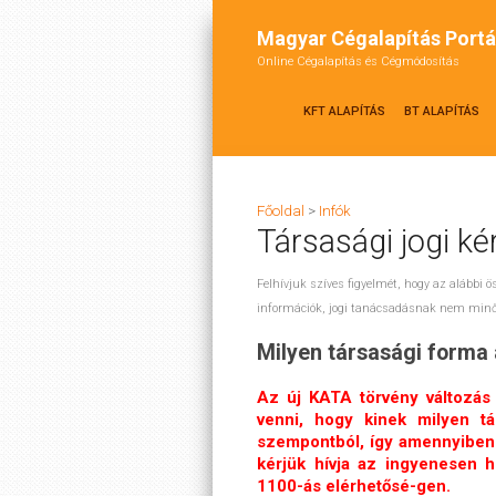
Magyar Cégalapítás Portá
Online Cégalapítás és Cégmódosítás
KFT ALAPÍTÁS
BT ALAPÍTÁS
Főoldal
>
Infók
Társasági jogi k
Felhívjuk szíves figyelmét, hogy az alábbi ö
információk, jogi tanácsadásnak nem minő
Milyen társasági forma 
Az új KATA törvény változás 
venni, hogy kinek milyen tá
szempontból, így amennyiben 
kérjük hívja az ingyenesen 
1100-ás elérhetősé-gen.