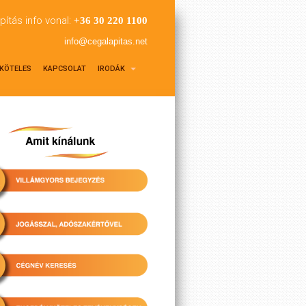
pítás info vonal:
+36 30 220 1100
info@cegalapitas.net
KÖTELES
KAPCSOLAT
IRODÁK