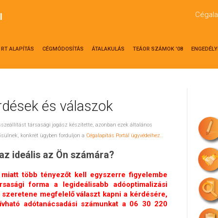
Cégala
l
RT ALAPÍTÁS
CÉGMÓDOSÍTÁS
ÁTALAKULÁS
TEÁOR SZÁMOK '08
ENGEDÉLY
érdések és válaszok
sszeállítást társasági jogász készítette, azonban ezek általános
sülnek, konkrét ügyben forduljon a
Cégalapítás Portál ügyvédeihez..
az ideális az Ön számára?
miatt több tényezőt kell egyszerre figyelembe
rsasági forma a legideálisabb adóoptimalizási
szeretene megfelelő választ kapni a kérdésére,
hívható adótanácsadási számunkat a 06 30 220