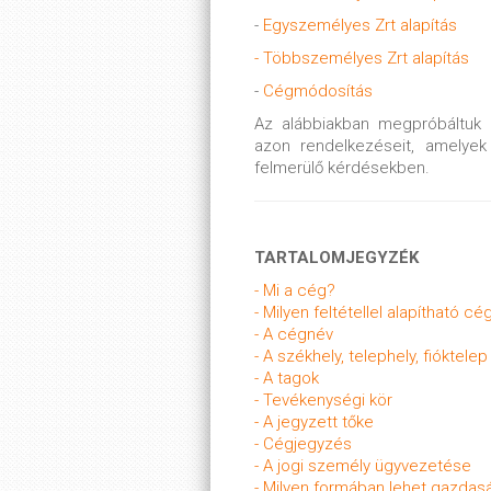
-
Egyszemélyes Zrt alapítás
- Többszemélyes Zrt alapítás
-
Cégmódosítás
Az alábbiakban megpróbáltuk 
azon rendelkezéseit, amelyek
felmerülő kérdésekben.
TARTALOMJEGYZÉK
- Mi a cég?
- Milyen feltétellel alapítható cé
- A cégnév
- A székhely, telephely, fióktelep
- A tagok
- Tevékenységi kör
- A jegyzett tőke
- Cégjegyzés
- A jogi személy ügyvezetése
- Milyen formában lehet gazdasá