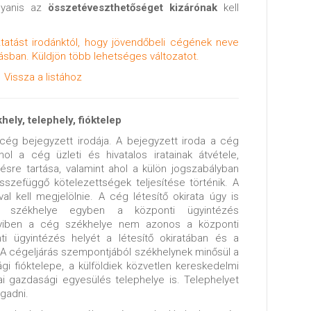
gyanis az
összetéveszthetőséget kizárónak
kell
tatást irodánktól, hogy jövendőbeli cégének neve
ásban. Küldjön több lehetséges változatot.
Vissza a listához
hely, telephely, fióktelep
ég bejegyzett irodája. A bejegyzett iroda a cég
ol a cég üzleti és hivatalos iratainak átvétele,
ésre tartása, valamint ahol a külön jogszabályban
sszefüggő kötelezettségek teljesítése történik. A
l kell megjelölnie. A cég létesítő okirata úgy is
 székhelye egyben a központi ügyintézés
nyiben a cég székhelye nem azonos a központi
ti ügyintézés helyét a létesítő okiratában és a
. A cégeljárás szempontjából székhelynek minősül a
ági fióktelepe, a külföldiek közvetlen kereskedelmi
ai gazdasági egyesülés telephelye is. Telephelyet
gadni.