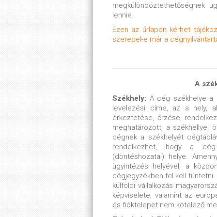
megkülönböztethetőségnek u
lennie.
Ezen az űrlapon kérhet tájékoz
szerepel-e már a cégnyilvántart
A szék
Székhely:
A cég székhelye a c
levelezési címe, az a hely, ah
érkeztetése, őrzése, rendelkez
meghatározott, a székhellyel ö
cégnek a székhelyét cégtábláva
rendelkezhet, hogy a cég
(döntéshozatal) helye. Amen
ügyintézés helyével, a közpon
cégjegyzékben fel kell tüntetni
külföldi vállalkozás magyarorsz
képviselete, valamint az európ
és fióktelepet nem kötelező me