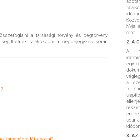
adó
talál
időpo
Közve
hívja
mot.
összefoglalni a társasági törvény és cégtörvény
 segíthetnek tájékozódni a cégbejegyzés során
2. A 
A me
iratm
egy ré
doku
végleg
a sze
törté
g?
alapít
ellen
részé
erede
adun
időpon
3. AZ
gi társaságot létrehozni?