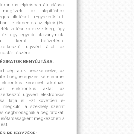
ktronikus eljárásban átutalással
 megfizetni az alapításhoz
ges illetéket. (Egyszerűsített
sban illetékmentes az eljárás) Ha
letékfizetési kötelezettség, úgy
leték egy egyedi utalványminta
ján kerül befizetésre
tszerkesztő ügyvéd által az
incstár részére.
CÉGIRATOK BENYÚJTÁSA:
írt cégiratok beszkennelve, az
ített cégbejegyzési kérelemmel
lektronikus kérelmet alkotnak.
az elektronikus aktát az
szerkesztő ügyvéd elektronikus
ssal látja el. Ezt követően e-
n megküldi a székhely szerint
kes cégbíróságnak a cégiratokat.
g
előtársaságként megkezdheti a
ést.
CÉG BEJEGYZÉSE: