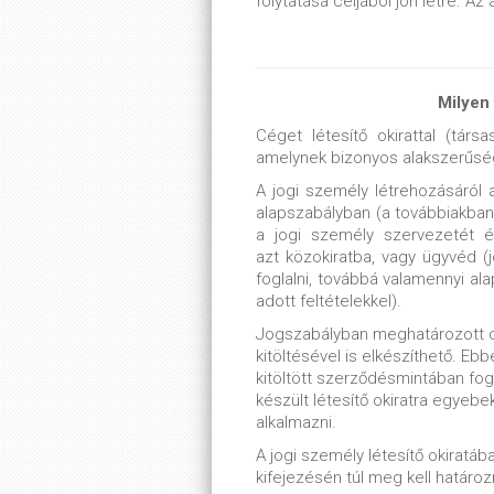
folytatása céljából jön létre. A
Milyen 
Céget létesítő okirattal (társa
amelynek bizonyos alakszerűségi 
A jogi személy létrehozásáról 
alapszabályban (a továbbiakban 
a jogi személy szervezetét é
azt közokiratba, vagy ügyvéd (j
foglalni, továbbá valamennyi alap
adott feltételekkel).
Jogszabályban meghatározott c
kitöltésével is elkészíthető. Ebb
kitöltött szerződésmintában fog
készült létesítő okiratra egyebe
alkalmazni.
A jogi személy létesítő okiratáb
kifejezésén túl meg kell határoz