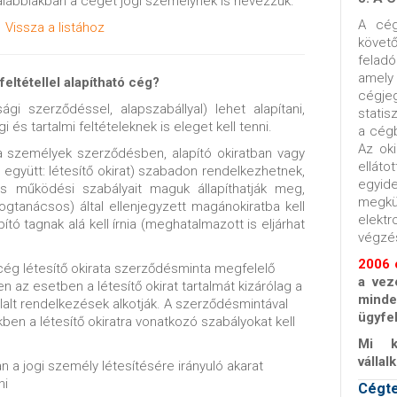
z alábbiakban a céget jogi személynek is nevezzük.
A cég
Vissza a listához
követ
feladó
amel
feltétellel alapítható cég?
cégje
sági szerződéssel, alapszabállyal) lehet alapítani,
statis
és tartalmi feltételeknek is eleget kell tenni.
a cég
Az oki
a személyek szerződésben, alapító okiratban vagy
ellát
együtt: létesítő okirat) szabadon rendelkezhetnek,
egyid
s működési szabályait maguk állapíthatják meg,
megk
ogtanácsos) által ellenjegyzett magánokiratba kell
elekt
ító tagnak alá kell írnia (meghatalmazott is eljárhat
végzé
2006 
ég létesítő okirata szerződésminta megfelelő
a veze
en az esetben a létesítő okirat tartalmát kizárólag a
mind
lalt rendelkezések alkotják. A szerződésmintával
ügyfel
kben a létesítő okiratra vonatkozó szabályokat kell
Mi k
vállal
an a jogi személy létesítésére irányuló akarat
ni
Cégte