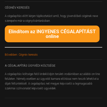
CÉGNÉV
KERESÉS
A cégalapítás előtt kérjen tájékoztatást arról, hogy jövendőbeli cégének neve
szerepel-e már a cégnyilvántarásban.
Elindítom az INGYENES CÉGALAPÍTÁST
online
Bővebben: Cégnév keresés
A
CÉGALAPÍTÁS ÜGYVÉDI KÖLTSÉGE
A cégalapítás költségei felől érdeklődjön területi irodáinkban az alábbi on-line
felületen.
Némely esetben az ügyvédi kamara előírásai nem teszik lehetővé a
díjak feltüntetését. A cegalapitas.net megyei képviselői a legmagasabb
szakmai színvonalat képviselő ügyvédek.