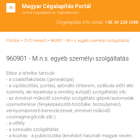
Magyar Cégalapítás Portál
Online Cégalapítás és Cégmódosítás
KFT ALAPÍTÁS
Cégalapítás info vonal:
+36 30 220 1100
BT ALAPÍTÁS
Főoldal
>
ÖVTJ kereső
>
960901 - M.n.s. egyéb személyi szolgáltatás
RT ALAPÍTÁS
960901 - M.n.s. egyéb személyi szolgáltatás
CÉGMÓDOSÍTÁS
ÁTALAKULÁS
Ebbe a tételbe tartozik:
- a családfakutatás (genealógia)
TEÁOR SZÁMOK '08
- a cipőtisztítás, portási, ajtónálló (étterem, szálloda előtt álló
személy, aki leparkolja a vendég autóját) szolgáltatás stb.
ENGEDÉLYKÖTELES
- az érmével működő személyi szolgáltató gépek/automaták
üzemeltetése (fényképkészítő-fotófülke, testsúlymérő,
KAPCSOLAT
vérnyomásmérő berendezések, érmével működő
csomagmegőrzők stb.)
IRODÁK
- a vőfély
- a szexuális szolgáltatás
- a közírás - a publicisztika (kevésbé használt magyar nevén