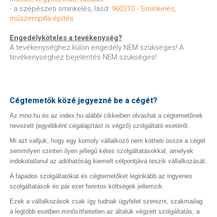
- a szépészeti sminkelés, lásd:
960210 - Sminkelés,
műszempilla-építés
Engedélyköteles a tevékenység?
A tevékenységhez külön engedély NEM szükséges! A
tevékenységhez bejelentés NEM szükséges!
Cégtemetők közé jegyezné be a cégét?
Az mno.hu és az index.hu alábbi cikkeiben olvashat a cégtemetőnek
nevezett (egyébként cégalapítást is végző) szolgáltató esetéről.
Mi azt valljuk, hogy egy komoly vállalkozó nem kötheti össze a cégét
semmilyen szinten ilyen jellegű kétes szolgáltatásokkal, amelyek
indokolatlanul az adóhatóság kiemelt célpontjává teszik vállalkozását.
A fapados szolgáltatókat és cégtemetőket leginkább az ingyenes
szolgáltatások és pár ezer forintos költségek jellemzik.
Ezek a vállalkozások csak így tudnak ügyfelet szerezni, szakmailag
a legtöbb esetben minősíthetetlen az általuk végzett szolgáltatás, a