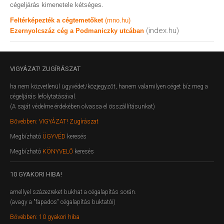
cégeljárás kimenetele kétséges.
Feltérképezték a cégtemetőket
(mno.hu)
(index.hu)
Ezernyolcszáz cég a Podmaniczky utcában
VIGYÁZAT!
ZUGÍRÁSZAT
ha nem közvetlenül ügyvédet/közjegyzőt, hanem valamilyen céget bíz meg a
cégeljárás lefolytatásával.
(A saját védelme érdekében olvassa el összállításunkat)
Bővebben: VIGYÁZAT! Zugírászat
Megbízható
ÜGYVÉD
keresés
Megbízható
KÖNYVELŐ
keresés
10
GYAKORI HIBA!
amellyel százezreket bukhat a cégalapítás során.
(avagy a "fapados" cégalapítás buktatói)
Bővebben: 10 gyakori hiba