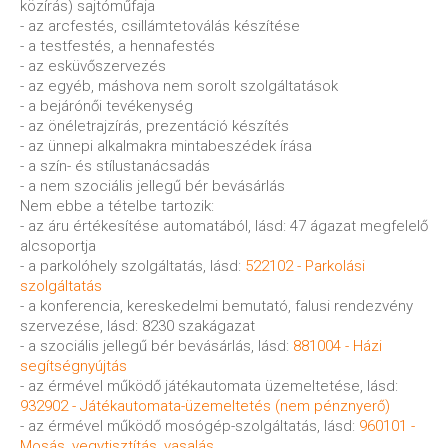
közírás) sajtóműfaja
- az arcfestés, csillámtetoválás készítése
- a testfestés, a hennafestés
- az esküvőszervezés
- az egyéb, máshova nem sorolt szolgáltatások
- a bejárónői tevékenység
- az önéletrajzírás, prezentáció készítés
- az ünnepi alkalmakra mintabeszédek írása
- a szín- és stílustanácsadás
- a nem szociális jellegű bér bevásárlás
Nem ebbe a tételbe tartozik:
- az áru értékesítése automatából, lásd: 47 ágazat megfelelő
alcsoportja
- a parkolóhely szolgáltatás, lásd:
522102 - Parkolási
szolgáltatás
- a konferencia, kereskedelmi bemutató, falusi rendezvény
szervezése, lásd: 8230 szakágazat
- a szociális jellegű bér bevásárlás, lásd:
881004 - Házi
segítségnyújtás
- az érmével működő játékautomata üzemeltetése, lásd:
932902 - Játékautomata-üzemeltetés (nem pénznyerő)
- az érmével működő mosógép-szolgáltatás, lásd:
960101 -
Mosás, vegytisztítás, vasalás