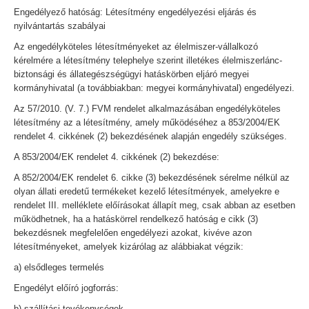
Engedélyező hatóság: Létesítmény engedélyezési eljárás és
nyilvántartás szabályai
Az engedélyköteles létesítményeket az élelmiszer-vállalkozó
kérelmére a létesítmény telephelye szerint illetékes élelmiszerlánc-
biztonsági és állategészségügyi hatáskörben eljáró megyei
kormányhivatal (a továbbiakban: megyei kormányhivatal) engedélyezi.
Az 57/2010. (V. 7.) FVM rendelet alkalmazásában engedélyköteles
létesítmény az a létesítmény, amely működéséhez a 853/2004/EK
rendelet 4. cikkének (2) bekezdésének alapján engedély szükséges.
A 853/2004/EK rendelet 4. cikkének (2) bekezdése:
A 852/2004/EK rendelet 6. cikke (3) bekezdésének sérelme nélkül az
olyan állati eredetű termékeket kezelő létesítmények, amelyekre e
rendelet III. melléklete előírásokat állapít meg, csak abban az esetben
működhetnek, ha a hatáskörrel rendelkező hatóság e cikk (3)
bekezdésnek megfelelően engedélyezi azokat, kivéve azon
létesítményeket, amelyek kizárólag az alábbiakat végzik:
a) elsődleges termelés
Engedélyt előíró jogforrás:
b) szállítási tevékenységek