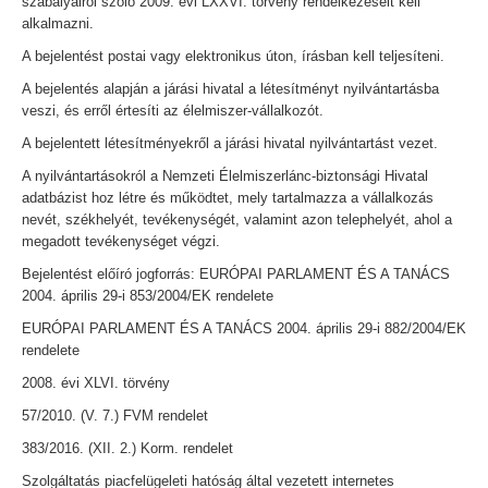
szabályairól szóló 2009. évi LXXVI. törvény rendelkezéseit kell
alkalmazni.
A bejelentést postai vagy elektronikus úton, írásban kell teljesíteni.
A bejelentés alapján a járási hivatal a létesítményt nyilvántartásba
veszi, és erről értesíti az élelmiszer-vállalkozót.
A bejelentett létesítményekről a járási hivatal nyilvántartást vezet.
A nyilvántartásokról a Nemzeti Élelmiszerlánc-biztonsági Hivatal
adatbázist hoz létre és működtet, mely tartalmazza a vállalkozás
nevét, székhelyét, tevékenységét, valamint azon telephelyét, ahol a
megadott tevékenységet végzi.
Bejelentést előíró jogforrás: EURÓPAI PARLAMENT ÉS A TANÁCS
2004. április 29-i 853/2004/EK rendelete
EURÓPAI PARLAMENT ÉS A TANÁCS 2004. április 29-i 882/2004/EK
rendelete
2008. évi XLVI. törvény
57/2010. (V. 7.) FVM rendelet
383/2016. (XII. 2.) Korm. rendelet
Szolgáltatás piacfelügeleti hatóság által vezetett internetes