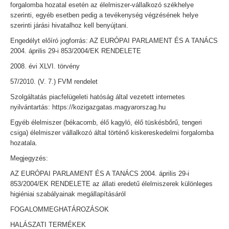
forgalomba hozatal esetén az élelmiszer-vállalkozó székhelye
szerinti, egyéb esetben pedig a tevékenység végzésének helye
szerinti járási hivatalhoz kell benyújtani.
Engedélyt előíró jogforrás: AZ EURÓPAI PARLAMENT ÉS A TANÁCS
2004. április 29-i 853/2004/EK RENDELETE
2008. évi XLVI. törvény
57/2010. (V. 7.) FVM rendelet
Szolgáltatás piacfelügeleti hatóság által vezetett internetes
nyilvántartás: https://kozigazgatas.magyarorszag.hu
Egyéb élelmiszer (békacomb, élő kagyló, élő tüskésbőrű, tengeri
csiga) élelmiszer vállalkozó által történő kiskereskedelmi forgalomba
hozatala.
Megjegyzés:
AZ EURÓPAI PARLAMENT ÉS A TANÁCS 2004. április 29-i
853/2004/EK RENDELETE az állati eredetű élelmiszerek különleges
higiéniai szabályainak megállapításáról
FOGALOMMEGHATÁROZÁSOK
HALÁSZATI TERMÉKEK