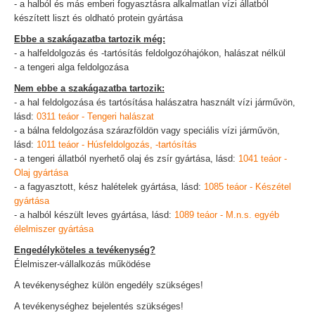
- a halból és más emberi fogyasztásra alkalmatlan vízi állatból
készített liszt és oldható protein gyártása
Ebbe a szakágazatba tartozik még:
- a halfeldolgozás és -tartósítás feldolgozóhajókon, halászat nélkül
- a tengeri alga feldolgozása
Nem ebbe a szakágazatba tartozik:
- a hal feldolgozása és tartósítása halászatra használt vízi járművön,
lásd:
0311 teáor - Tengeri halászat
- a bálna feldolgozása szárazföldön vagy speciális vízi járművön,
lásd:
1011 teáor - Húsfeldolgozás, -tartósítás
- a tengeri állatból nyerhető olaj és zsír gyártása, lásd:
1041 teáor -
Olaj gyártása
- a fagyasztott, kész halételek gyártása, lásd:
1085 teáor - Készétel
gyártása
- a halból készült leves gyártása, lásd:
1089 teáor - M.n.s. egyéb
élelmiszer gyártása
Engedélyköteles a tevékenység?
Élelmiszer-vállalkozás működése
A tevékenységhez külön engedély szükséges!
A tevékenységhez bejelentés szükséges!