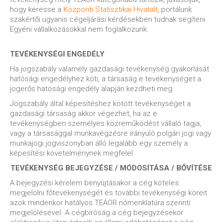
hogy keresse a
Központi Statisztikai Hivatalt
, portálunk
szakértői ugyanis cégeljárási kérdésekben tudnak segíteni.
Egyéni vállalkozásokkal nem foglalkozunk.
TEVÉKENYSÉGI ENGEDÉLY
Ha jogszabály valamely gazdasági tevékenység gyakorlását
hatósági engedélyhez köti, a társaság e tevékenységet a
jogerős hatósági engedély alapján kezdheti meg.
Jogszabály által képesítéshez kötött tevékenységet a
gazdasági társaság akkor végezhet, ha az e
tevékenységben személyes közreműködést vállaló tagja,
vagy a társasággal munkavégzésre irányuló polgári jogi vagy
munkajogi jogviszonyban álló legalább egy személy a
képesítési követelménynek megfelel.
TEVÉKENYSÉG BEJEGYZÉSE / MÓDOSÍTÁSA / BŐVÍTÉSE
A bejegyzési kérelem benyújtásakor a cég köteles
megjelölni főtevékenységét és további tevékenységi köreit
azok mindenkor hatályos TEÁOR nómenklatúra szerinti
megjelölésével. A cégbíróság a cég bejegyzésekor