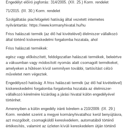
Engedélyt előíró jogforrás: 314/2005. (XII. 25.) Korm. rendelet
71/2015. (III. 30.) Korm. rendelet
Szolgáltatás piacfelügeleti hatóság által vezetett internetes
nyilvántartás: https://www.kormanyhivatal.hu/hu
Friss halászati termék (az élő hal kivételével) élelmiszer vállalkozó
által történő kiskereskedelmi forgalomba hozatala, ahol
Friss halászati termékek:
egész vagy előkészített, feldolgozatlan halászati termékek, beleértve
a vákuumban vagy módosított nyomás alatt csomagolt termékeket,
amelyeken a hűtésen kívül semmilyen további, tartósítást célzó
műveletet nem végeztek.
Engedélyező hatóság: A friss halászati termék (az élő hal kivételével)
kiskereskedelmi forgalomba forgalomba hozatala az élelmiszer-
vállalkozó kérelmére kizárólag a járási hivatal külön engedélyével
történhet.
Amennyiben a külön engedély iránti kérelem a 210/2009. (IX. 29.)
Korm. rendelet szerint a megyei kormányhivatalhoz kerül benyújtásra,
azt mozgóbolt, csomagküldő kereskedelem, automatából történő
értékesítés, valamint az üzleten kívüli kereskedelem útján történő