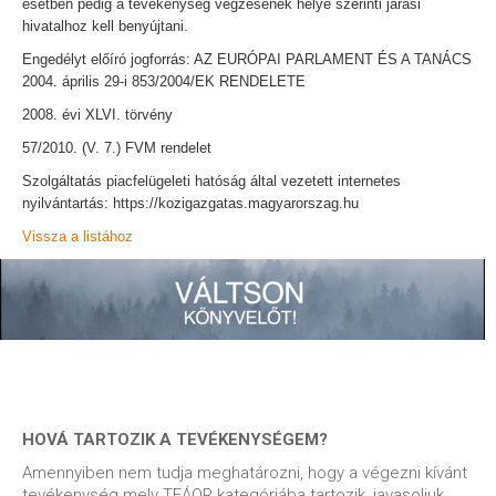
esetben pedig a tevékenység végzésének helye szerinti járási
hivatalhoz kell benyújtani.
Engedélyt előíró jogforrás: AZ EURÓPAI PARLAMENT ÉS A TANÁCS
2004. április 29-i 853/2004/EK RENDELETE
2008. évi XLVI. törvény
57/2010. (V. 7.) FVM rendelet
Szolgáltatás piacfelügeleti hatóság által vezetett internetes
nyilvántartás: https://kozigazgatas.magyarorszag.hu
Vissza a listához
HOVÁ TARTOZIK A TEVÉKENYSÉGEM?
Amennyiben nem tudja meghatározni, hogy a végezni kívánt
tevékenység mely TEÁOR kategóriába tartozik, javasoljuk,