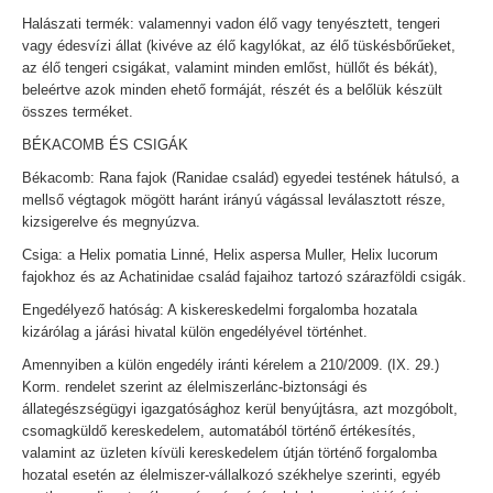
Halászati termék: valamennyi vadon élő vagy tenyésztett, tengeri
vagy édesvízi állat (kivéve az élő kagylókat, az élő tüskésbőrűeket,
az élő tengeri csigákat, valamint minden emlőst, hüllőt és békát),
beleértve azok minden ehető formáját, részét és a belőlük készült
összes terméket.
BÉKACOMB ÉS CSIGÁK
Békacomb: Rana fajok (Ranidae család) egyedei testének hátulsó, a
mellső végtagok mögött haránt irányú vágással leválasztott része,
kizsigerelve és megnyúzva.
Csiga: a Helix pomatia Linné, Helix aspersa Muller, Helix lucorum
fajokhoz és az Achatinidae család fajaihoz tartozó szárazföldi csigák.
Engedélyező hatóság: A kiskereskedelmi forgalomba hozatala
kizárólag a járási hivatal külön engedélyével történhet.
Amennyiben a külön engedély iránti kérelem a 210/2009. (IX. 29.)
Korm. rendelet szerint az élelmiszerlánc-biztonsági és
állategészségügyi igazgatósághoz kerül benyújtásra, azt mozgóbolt,
csomagküldő kereskedelem, automatából történő értékesítés,
valamint az üzleten kívüli kereskedelem útján történő forgalomba
hozatal esetén az élelmiszer-vállalkozó székhelye szerinti, egyéb