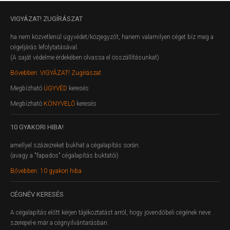
VIGYÁZAT!
ZUGÍRÁSZAT
ha nem közvetlenül ügyvédet/közjegyzőt, hanem valamilyen céget bíz meg a
cégeljárás lefolytatásával.
(A saját védelme érdekében olvassa el összállításunkat)
Bővebben: VIGYÁZAT! Zugírászat
Megbízható
ÜGYVÉD
keresés
Megbízható
KÖNYVELŐ
keresés
10
GYAKORI HIBA!
amellyel százezreket bukhat a cégalapítás során.
(avagy a "fapados" cégalapítás buktatói)
Bővebben: 10 gyakori hiba
CÉGNÉV
KERESÉS
A cégalapítás előtt kérjen tájékoztatást arról, hogy jövendőbeli cégének neve
szerepel-e már a cégnyilvántarásban.