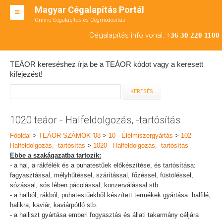
Magyar Cégalapítás Portál
Online Cégalapítás és Cégmódosítás
KFT ALAPÍTÁS
Cégalapítás info vonal:
+36 30 220 1100
BT ALAPÍTÁS
TEÁOR kereséshez írja be a TEÁOR kódot vagy a keresett
RT ALAPÍTÁS
kifejezést!
CÉGMÓDOSÍTÁS
ÁTALAKULÁS
1020 teáor - Halfeldolgozás, -tartósítás
TEÁOR SZÁMOK '08
Főoldal
>
TEÁOR SZÁMOK '08
>
10 - Élelmiszergyártás
>
102 -
Halfeldolgozás, -tartósítás
>
1020 - Halfeldolgozás, -tartósítás
ENGEDÉLYKÖTELES
Ebbe a szakágazatba tartozik:
- a hal, a rákfélék és a puhatestűek előkészítése, és tartósítása:
KAPCSOLAT
fagyasztással, mélyhűtéssel, szárítással, főzéssel, füstöléssel,
sózással, sós lében pácolással, konzerválással stb.
IRODÁK
- a halból, rákból, puhatestűekből készített termékek gyártása: halfilé,
halikra, kaviár, kaviárpótló stb.
- a halliszt gyártása emberi fogyasztás és állati takarmány céljára