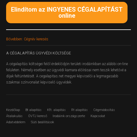
Elindítom az INGYENES CÉGALAPÍTÁST
online
Bővebben: Cégnév keresés
A
CÉGALAPÍTÁS ÜGYVÉDI KÖLTSÉGE
A cégalapítás költségei felől érdeklődjön területi irodáinkban az alábbi on-line
felületen.
Némely esetben az ügyvédi kamara előírásai nem teszik lehetővé a
díjak feltüntetését. A cegalapitas.net megyei képviselői a legmagasabb
szakmai színvonalat képviselő ügyvédek.
Kezdőlap
Bt alapítás
Kft. alapítás
Rt alapítás
Cégmódosítás
Átalakulás
ÖVTJ kereső
Irodáink országszerte
Kapcsolat
Adatvédelem
Süti beállítások