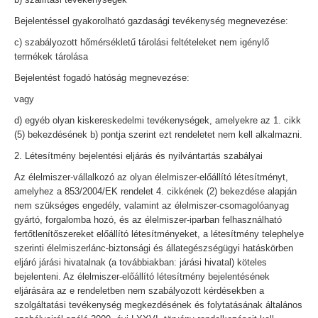
Bejelentéssel gyakorolható gazdasági tevékenység megnevezése:
c) szabályozott hőmérsékletű tárolási feltételeket nem igénylő
termékek tárolása
Bejelentést fogadó hatóság megnevezése:
vagy
d) egyéb olyan kiskereskedelmi tevékenységek, amelyekre az 1. cikk
(5) bekezdésének b) pontja szerint ezt rendeletet nem kell alkalmazni.
2. Létesítmény bejelentési eljárás és nyilvántartás szabályai
Az élelmiszer-vállalkozó az olyan élelmiszer-előállító létesítményt,
amelyhez a 853/2004/EK rendelet 4. cikkének (2) bekezdése alapján
nem szükséges engedély, valamint az élelmiszer-csomagolóanyag
gyártó, forgalomba hozó, és az élelmiszer-iparban felhasználható
fertőtlenítőszereket előállító létesítményeket, a létesítmény telephelye
szerinti élelmiszerlánc-biztonsági és állategészségügyi hatáskörben
eljáró járási hivatalnak (a továbbiakban: járási hivatal) köteles
bejelenteni. Az élelmiszer-előállító létesítmény bejelentésének
eljárására az e rendeletben nem szabályozott kérdésekben a
szolgáltatási tevékenység megkezdésének és folytatásának általános