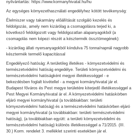
nyilvántartás: https://www.kormanyhivatal.hu/hu
Az egységes környezethasználati engedélyhez kötött tevékenység:
Élelmiszer vagy takarmány előállítását szolgáló kezelés és
feldolgozás, amely nem kizárólag a csomagolásra terjed ki, a
következő feldolgozott vagy feldolgozatlan alapanyagokból (a
csomagolás nem képezi részét a késztermék össztömegének):
- kizárólag állati nyersanyagokból kiindulva 75 tonna/napnál nagyobb
késztermék termelő kapacitással
Engedélyező hatóság: A területileg illetékes - környezetvédelmi és
természetvédelmi hatóság engedélye. Területi környezetvédelmi és
természetvédelmi hatóságként megyei illetékességgel - e
bekezdésben foglalt kivétellel - a megyei kormányhivatal jár el.
Budapest főváros és Pest megye területére kiterjedő illetékességgel a
Pest Megyei Kormányhivatal ár el. A környezetvédelmi hatáskörben
eljáró megyei kormányhivatal (a továbbiakban: területi
környezetvédelmi hatóság) és a természetvédelmi hatáskörben eljáró
megyei kormányhivatal (a továbbiakban: területi természetvédelmi
hatóság), (a továbbiakban együtt: a területi környezetvédelmi és
természetvédelmi hatóság) különös illetékességgel a 71/2015. (III.
30.) Korm. rendelet 3. melléklet szerinti esetekben jár el.