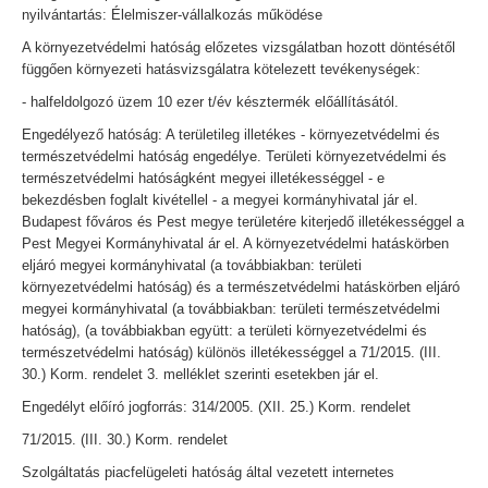
nyilvántartás: Élelmiszer-vállalkozás működése
A környezetvédelmi hatóság előzetes vizsgálatban hozott döntésétől
függően környezeti hatásvizsgálatra kötelezett tevékenységek:
- halfeldolgozó üzem 10 ezer t/év késztermék előállításától.
Engedélyező hatóság: A területileg illetékes - környezetvédelmi és
természetvédelmi hatóság engedélye. Területi környezetvédelmi és
természetvédelmi hatóságként megyei illetékességgel - e
bekezdésben foglalt kivétellel - a megyei kormányhivatal jár el.
Budapest főváros és Pest megye területére kiterjedő illetékességgel a
Pest Megyei Kormányhivatal ár el. A környezetvédelmi hatáskörben
eljáró megyei kormányhivatal (a továbbiakban: területi
környezetvédelmi hatóság) és a természetvédelmi hatáskörben eljáró
megyei kormányhivatal (a továbbiakban: területi természetvédelmi
hatóság), (a továbbiakban együtt: a területi környezetvédelmi és
természetvédelmi hatóság) különös illetékességgel a 71/2015. (III.
30.) Korm. rendelet 3. melléklet szerinti esetekben jár el.
Engedélyt előíró jogforrás: 314/2005. (XII. 25.) Korm. rendelet
71/2015. (III. 30.) Korm. rendelet
Szolgáltatás piacfelügeleti hatóság által vezetett internetes