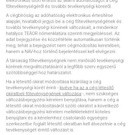
elektronikus úton értesíti az állami adóhatóságot a cég
főtevékenységéről és további tevékenységi köreiről.
A cégbíróság az adóhatóság elektronikus értesítése
alapján, hivatalból jegyzi be a cég főtevékenységének és
további tevékenységi köreinek változásait, a mindenkor
hatályos TEÁOR nómenklatúra szerinti megjelöléssel. Az
adat bejegyzése és közzététele automatikusan történik
meg, tehát a bejegyzést nem cégmódosítás keretében,
hanem a NAV-hoz történő bejelentéssel kell elvégezni.
A társaság főtevékenységnek nem minősülő tevékenységi
körének megváltoztatásáról a legfőbb szerv egyszerű
szótöbbséggel hoz határozatot.
Ha a létesítő okirat módosítása kizárólag a cég
tevékenységi körét érinti -
kivéve ha az a cég létesítő
okiratbeli főtevénységének változása
-, nem szükséges
változásbejegyzési kérelem benyújtása, hanem a cég a
létesítő okirat módosításáról szóló okiratot a következő
változásbejegyzési kérelem mellékleteként köteles
benyújtani és a kérelemhez csatolandó egységes
szerkezetbe foglalt létesítő okiratban kell átvezetnie a cég
tevékenységét érintő változást is.