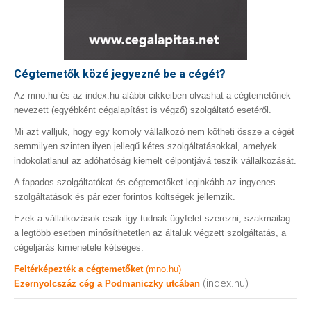
Cégtemetők közé jegyezné be a cégét?
Az mno.hu és az index.hu alábbi cikkeiben olvashat a cégtemetőnek
nevezett (egyébként cégalapítást is végző) szolgáltató esetéről.
Mi azt valljuk, hogy egy komoly vállalkozó nem kötheti össze a cégét
semmilyen szinten ilyen jellegű kétes szolgáltatásokkal, amelyek
indokolatlanul az adóhatóság kiemelt célpontjává teszik vállalkozását.
A fapados szolgáltatókat és cégtemetőket leginkább az ingyenes
szolgáltatások és pár ezer forintos költségek jellemzik.
Ezek a vállalkozások csak így tudnak ügyfelet szerezni, szakmailag
a legtöbb esetben minősíthetetlen az általuk végzett szolgáltatás, a
cégeljárás kimenetele kétséges.
Feltérképezték a cégtemetőket
(mno.hu)
(index.hu)
Ezernyolcszáz cég a Podmaniczky utcában