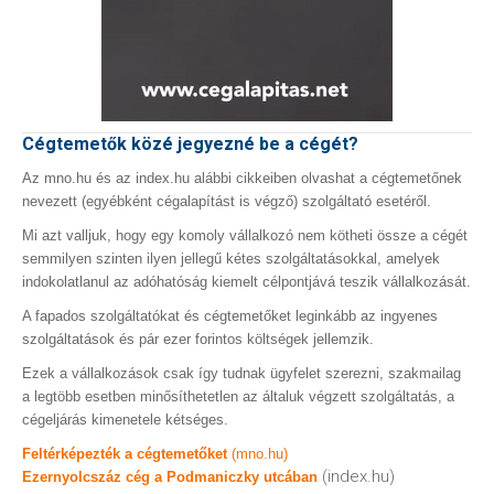
Cégtemetők közé jegyezné be a cégét?
Az mno.hu és az index.hu alábbi cikkeiben olvashat a cégtemetőnek
nevezett (egyébként cégalapítást is végző) szolgáltató esetéről.
Mi azt valljuk, hogy egy komoly vállalkozó nem kötheti össze a cégét
semmilyen szinten ilyen jellegű kétes szolgáltatásokkal, amelyek
indokolatlanul az adóhatóság kiemelt célpontjává teszik vállalkozását.
A fapados szolgáltatókat és cégtemetőket leginkább az ingyenes
szolgáltatások és pár ezer forintos költségek jellemzik.
Ezek a vállalkozások csak így tudnak ügyfelet szerezni, szakmailag
a legtöbb esetben minősíthetetlen az általuk végzett szolgáltatás, a
cégeljárás kimenetele kétséges.
Feltérképezték a cégtemetőket
(mno.hu)
(index.hu)
Ezernyolcszáz cég a Podmaniczky utcában