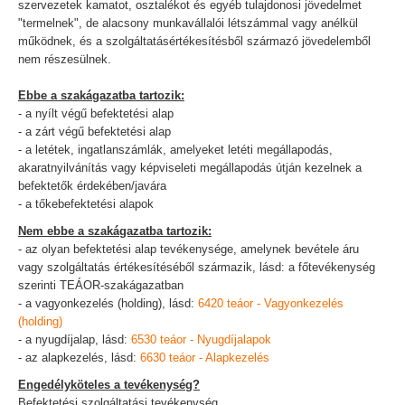
szervezetek kamatot, osztalékot és egyéb tulajdonosi jövedelmet
"termelnek", de alacsony munkavállalói létszámmal vagy anélkül
működnek, és a szolgáltatásértékesítésből származó jövedelemből
nem részesülnek.
Ebbe a szakágazatba tartozik:
- a nyílt végű befektetési alap
- a zárt végű befektetési alap
- a letétek, ingatlanszámlák, amelyeket letéti megállapodás,
akaratnyilvánítás vagy képviseleti megállapodás útján kezelnek a
befektetők érdekében/javára
- a tőkebefektetési alapok
Nem ebbe a szakágazatba tartozik:
- az olyan befektetési alap tevékenysége, amelynek bevétele áru
vagy szolgáltatás értékesítéséből származik, lásd: a főtevékenység
szerinti TEÁOR-szakágazatban
- a vagyonkezelés (holding), lásd:
6420 teáor - Vagyonkezelés
(holding)
- a nyugdíjalap, lásd:
6530 teáor - Nyugdíjalapok
- az alapkezelés, lásd:
6630 teáor - Alapkezelés
Engedélyköteles a tevékenység?
Befektetési szolgáltatási tevékenység.