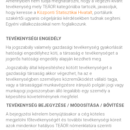
Amennyiben nem tudja meghatározni, hogy a végezni kívánt
tevékenység mely TEÁOR kategóriába tartozik, javasoljuk,
hogy keresse a
Központi Statisztikai Hivatalt
, portálunk
szakértői ugyanis cégeljárási kérdésekben tudnak segíteni.
Egyéni vállalkozásokkal nem foglalkozunk.
TEVÉKENYSÉGI ENGEDÉLY
Ha jogszabály valamely gazdasági tevékenység gyakorlását
hatósági engedélyhez köti, a társaság e tevékenységet a
jogerős hatósági engedély alapján kezdheti meg.
Jogszabály által képesítéshez kötött tevékenységet a
gazdasági társaság akkor végezhet, ha az e
tevékenységben személyes közreműködést vállaló tagja,
vagy a társasággal munkavégzésre irányuló polgári jogi vagy
munkajogi jogviszonyban álló legalább egy személy a
képesítési követelménynek megfelel.
TEVÉKENYSÉG BEJEGYZÉSE / MÓDOSÍTÁSA / BŐVÍTÉSE
A bejegyzési kérelem benyújtásakor a cég köteles
megjelölni főtevékenységét és további tevékenységi köreit
azok mindenkor hatályos TEÁOR nómenklatúra szerinti