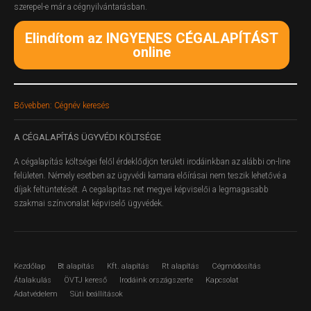
szerepel-e már a cégnyilvántarásban.
Elindítom az INGYENES CÉGALAPÍTÁST
online
Bővebben: Cégnév keresés
A
CÉGALAPÍTÁS ÜGYVÉDI KÖLTSÉGE
A cégalapítás költségei felől érdeklődjön területi irodáinkban az alábbi on-line
felületen.
Némely esetben az ügyvédi kamara előírásai nem teszik lehetővé a
díjak feltüntetését. A cegalapitas.net megyei képviselői a legmagasabb
szakmai színvonalat képviselő ügyvédek.
Kezdőlap
Bt alapítás
Kft. alapítás
Rt alapítás
Cégmódosítás
Átalakulás
ÖVTJ kereső
Irodáink országszerte
Kapcsolat
Adatvédelem
Süti beállítások