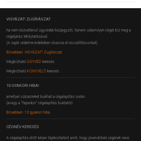
VIGYÁZAT!
ZUGÍRÁSZAT
ha nem közvetlenül ügyvédet/közjegyzőt, hanem valamilyen céget bíz meg a
cégeljárás lefolytatásával.
(A saját védelme érdekében olvassa el összállításunkat)
Bővebben: VIGYÁZAT! Zugírászat
Megbízható
ÜGYVÉD
keresés
Megbízható
KÖNYVELŐ
keresés
10
GYAKORI HIBA!
amellyel százezreket bukhat a cégalapítás során.
(avagy a "fapados" cégalapítás buktatói)
Bővebben: 10 gyakori hiba
CÉGNÉV
KERESÉS
A cégalapítás előtt kérjen tájékoztatást arról, hogy jövendőbeli cégének neve