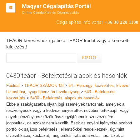
Magyar Cégalapítás Portál
Online Cégalapítás és Cégmódosítás
KFT ALAPÍTÁS
Cégalapítás info vonal:
+36 30 220 1100
BT ALAPÍTÁS
TEÁOR kereséshez írja be a TEÁOR kódot vagy a keresett
RT ALAPÍTÁS
kifejezést!
CÉGMÓDOSÍTÁS
ÁTALAKULÁS
6430 teáor - Befektetési alapok és hasonlók
TEÁOR SZÁMOK '08
Főoldal
>
TEÁOR SZÁMOK '08
>
64 - Pénzügyi közvetítés, kivéve:
biztosítási, nyugdíjpénztári tevékenység
>
643 - Befektetés-
ENGEDÉLYKÖTELES
közvetítés
>
6430 - Befektetési alapok és hasonlók
Ebbe a szakágazatba olyan jogi személyek tartoznak, amelyek a
KAPCSOLAT
részvényesek vagy a kedvezményezettek nevében értékpapír vagy
egyéb pénzügyi eszközök összegyűjtésének szervezésére
IRODÁK
jogosultak, de azokat nem kezelik. Ezek az egyéni igényekre szabott
portfóliók sajátos befektetési jellemzőkkel rendelkeznek, úgymint
diverzifikáció, kockázat, megtérülési ráta és árvolatilitás. Ezek a