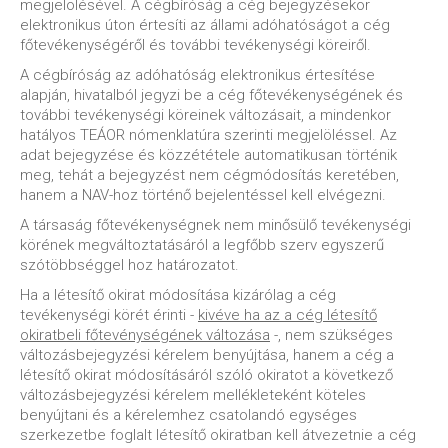
megjelölésével. A cégbíróság a cég bejegyzésekor
elektronikus úton értesíti az állami adóhatóságot a cég
főtevékenységéről és további tevékenységi köreiről.
A cégbíróság az adóhatóság elektronikus értesítése
alapján, hivatalból jegyzi be a cég főtevékenységének és
további tevékenységi köreinek változásait, a mindenkor
hatályos TEÁOR nómenklatúra szerinti megjelöléssel. Az
adat bejegyzése és közzététele automatikusan történik
meg, tehát a bejegyzést nem cégmódosítás keretében,
hanem a NAV-hoz történő bejelentéssel kell elvégezni.
A társaság főtevékenységnek nem minősülő tevékenységi
körének megváltoztatásáról a legfőbb szerv egyszerű
szótöbbséggel hoz határozatot.
Ha a létesítő okirat módosítása kizárólag a cég
tevékenységi körét érinti -
kivéve ha az a cég létesítő
okiratbeli főtevénységének változása
-, nem szükséges
változásbejegyzési kérelem benyújtása, hanem a cég a
létesítő okirat módosításáról szóló okiratot a következő
változásbejegyzési kérelem mellékleteként köteles
benyújtani és a kérelemhez csatolandó egységes
szerkezetbe foglalt létesítő okiratban kell átvezetnie a cég