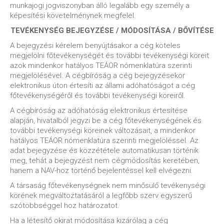
munkajogi jogviszonyban álló legalább egy személy a
képesítési követelménynek megfelel.
TEVÉKENYSÉG BEJEGYZÉSE / MÓDOSÍTÁSA / BŐVÍTÉSE
A bejegyzési kérelem benyújtásakor a cég köteles
megjelölni főtevékenységét és további tevékenységi köreit
azok mindenkor hatályos TEÁOR nómenklatúra szerinti
megjelölésével. A cégbíróság a cég bejegyzésekor
elektronikus úton értesíti az állami adóhatóságot a cég
főtevékenységéről és további tevékenységi köreiről.
A cégbíróság az adóhatóság elektronikus értesítése
alapján, hivatalból jegyzi be a cég főtevékenységének és
további tevékenységi köreinek változásait, a mindenkor
hatályos TEÁOR nómenklatúra szerinti megjelöléssel. Az
adat bejegyzése és közzététele automatikusan történik
meg, tehát a bejegyzést nem cégmódosítás keretében,
hanem a NAV-hoz történő bejelentéssel kell elvégezni.
A társaság főtevékenységnek nem minősülő tevékenységi
körének megváltoztatásáról a legfőbb szerv egyszerű
szótöbbséggel hoz határozatot.
Ha a létesítő okirat módosítása kizárólag a cég