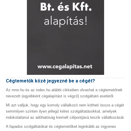
Cégtemetők közé jegyezné be a cégét?
Az mno.hu és az index.hu alábbi cikkeiben olvashat a cégtemetőnek
nevezett (egyébként cégalapítást is végző) szolgáltató esetéről.
Mi azt valljuk, hogy egy komoly vállalkozó nem kötheti össze a cégét
semmilyen szinten ilyen jellegű kétes szolgáltatásokkal, amelyek
indokolatlanul az adóhatóság kiemelt célpontjává teszik vállalkozását.
A fapados szolgáltatókat és cégtemetőket leginkább az ingyenes