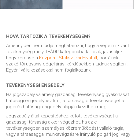
HOVÁ TARTOZIK A TEVÉKENYSÉGEM?
Amennyiben nem tudja meghatározni, hogy a végezni kívánt
tevékenység mely TEÁOR kategóriába tartozik, javasoljuk,
hogy keresse a
Központi Statisztikai Hivatalt
, portálunk
szakértői ugyanis cégeljárási kérdésekben tudnak segíteni.
Egyéni vállalkozásokkal nem foglalkozunk.
TEVÉKENYSÉGI ENGEDÉLY
Ha jogszabály valamely gazdasági tevékenység gyakorlását
hatósági engedélyhez köti, a társaság e tevékenységet a
jogerős hatósági engedély alapján kezdheti meg.
Jogszabály által képesítéshez kötött tevékenységet a
gazdasági társaság akkor végezhet, ha az e
tevékenységben személyes közreműködést vállaló tagja,
vagy a társasággal munkavégzésre irányuló polgári jogi vagy