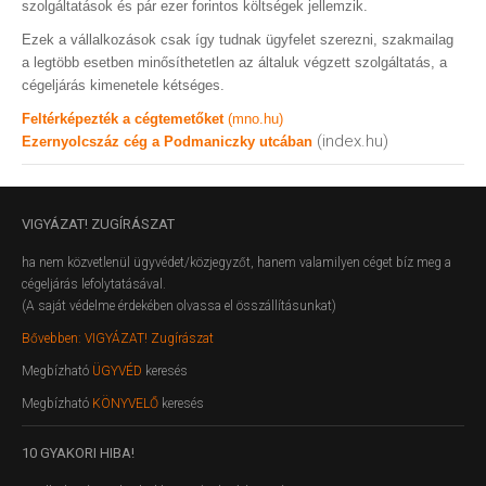
szolgáltatások és pár ezer forintos költségek jellemzik.
Ezek a vállalkozások csak így tudnak ügyfelet szerezni, szakmailag
a legtöbb esetben minősíthetetlen az általuk végzett szolgáltatás, a
cégeljárás kimenetele kétséges.
Feltérképezték a cégtemetőket
(mno.hu)
(index.hu)
Ezernyolcszáz cég a Podmaniczky utcában
VIGYÁZAT!
ZUGÍRÁSZAT
ha nem közvetlenül ügyvédet/közjegyzőt, hanem valamilyen céget bíz meg a
cégeljárás lefolytatásával.
(A saját védelme érdekében olvassa el összállításunkat)
Bővebben: VIGYÁZAT! Zugírászat
Megbízható
ÜGYVÉD
keresés
Megbízható
KÖNYVELŐ
keresés
10
GYAKORI HIBA!