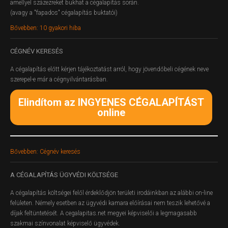
amellyel százezreket bukhat a cégalapítás során.
(avagy a "fapados" cégalapítás buktatói)
Bővebben: 10 gyakori hiba
CÉGNÉV
KERESÉS
A cégalapítás előtt kérjen tájékoztatást arról, hogy jövendőbeli cégének neve
szerepel-e már a cégnyilvántarásban.
Elindítom az INGYENES CÉGALAPÍTÁST
online
Bővebben: Cégnév keresés
A
CÉGALAPÍTÁS ÜGYVÉDI KÖLTSÉGE
A cégalapítás költségei felől érdeklődjön területi irodáinkban az alábbi on-line
felületen.
Némely esetben az ügyvédi kamara előírásai nem teszik lehetővé a
díjak feltüntetését. A cegalapitas.net megyei képviselői a legmagasabb
szakmai színvonalat képviselő ügyvédek.