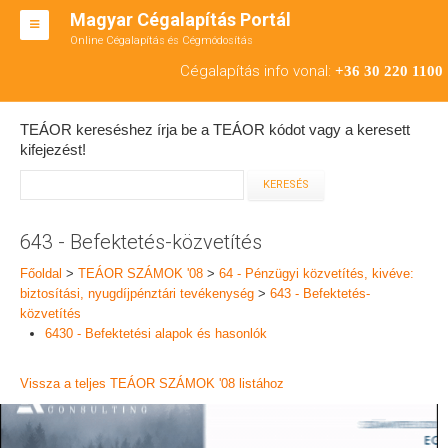
Magyar Cégalapítás Portál
Online Cégalapítás és Cégmódosítás
KFT ALAPÍTÁS
Cégalapítás info vonal:
+36 30 220 1100
BT ALAPÍTÁS
TEÁOR kereséshez írja be a TEÁOR kódot vagy a keresett
RT ALAPÍTÁS
kifejezést!
CÉGMÓDOSÍTÁS
ÁTALAKULÁS
643 - Befektetés-közvetítés
TEÁOR SZÁMOK '08
Főoldal
>
TEÁOR SZÁMOK '08
>
64 - Pénzügyi közvetítés, kivéve:
biztosítási, nyugdíjpénztári tevékenység
>
643 - Befektetés-
ENGEDÉLYKÖTELES
közvetítés
6430 - Befektetési alapok és hasonlók
KAPCSOLAT
Vissza a teljes TEÁOR SZÁMOK '08 listához
IRODÁK