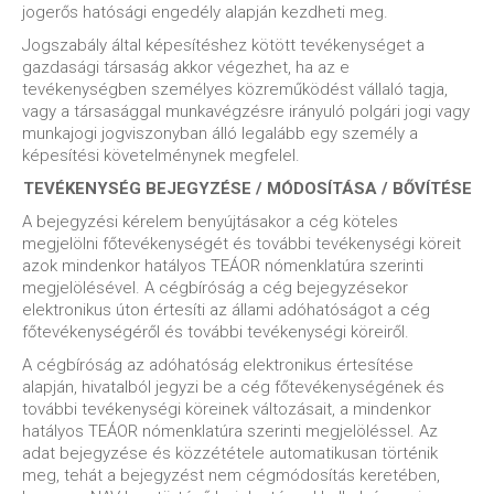
jogerős hatósági engedély alapján kezdheti meg.
Jogszabály által képesítéshez kötött tevékenységet a
gazdasági társaság akkor végezhet, ha az e
tevékenységben személyes közreműködést vállaló tagja,
vagy a társasággal munkavégzésre irányuló polgári jogi vagy
munkajogi jogviszonyban álló legalább egy személy a
képesítési követelménynek megfelel.
TEVÉKENYSÉG BEJEGYZÉSE / MÓDOSÍTÁSA / BŐVÍTÉSE
A bejegyzési kérelem benyújtásakor a cég köteles
megjelölni főtevékenységét és további tevékenységi köreit
azok mindenkor hatályos TEÁOR nómenklatúra szerinti
megjelölésével. A cégbíróság a cég bejegyzésekor
elektronikus úton értesíti az állami adóhatóságot a cég
főtevékenységéről és további tevékenységi köreiről.
A cégbíróság az adóhatóság elektronikus értesítése
alapján, hivatalból jegyzi be a cég főtevékenységének és
további tevékenységi köreinek változásait, a mindenkor
hatályos TEÁOR nómenklatúra szerinti megjelöléssel. Az
adat bejegyzése és közzététele automatikusan történik
meg, tehát a bejegyzést nem cégmódosítás keretében,