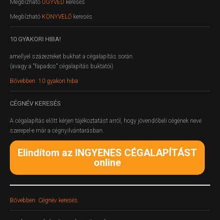
Megbízható
ÜGYVÉD
keresés
Megbízható
KÖNYVELŐ
keresés
10
GYAKORI HIBA!
amellyel százezreket bukhat a cégalapítás során.
(avagy a "fapados" cégalapítás buktatói)
Bővebben: 10 gyakori hiba
CÉGNÉV
KERESÉS
A cégalapítás előtt kérjen tájékoztatást arról, hogy jövendőbeli cégének neve
szerepel-e már a cégnyilvántarásban.
Elindítom az INGYENES CÉGALAPÍTÁST
online
Bővebben: Cégnév keresés