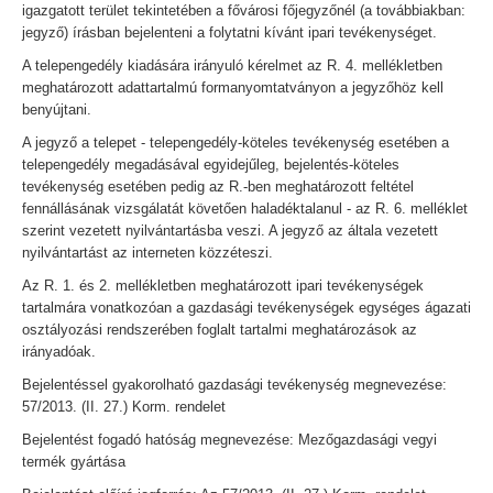
igazgatott terület tekintetében a fővárosi főjegyzőnél (a továbbiakban:
jegyző) írásban bejelenteni a folytatni kívánt ipari tevékenységet.
A telepengedély kiadására irányuló kérelmet az R. 4. mellékletben
meghatározott adattartalmú formanyomtatványon a jegyzőhöz kell
benyújtani.
A jegyző a telepet - telepengedély-köteles tevékenység esetében a
telepengedély megadásával egyidejűleg, bejelentés-köteles
tevékenység esetében pedig az R.-ben meghatározott feltétel
fennállásának vizsgálatát követően haladéktalanul - az R. 6. melléklet
szerint vezetett nyilvántartásba veszi. A jegyző az általa vezetett
nyilvántartást az interneten közzéteszi.
Az R. 1. és 2. mellékletben meghatározott ipari tevékenységek
tartalmára vonatkozóan a gazdasági tevékenységek egységes ágazati
osztályozási rendszerében foglalt tartalmi meghatározások az
irányadóak.
Bejelentéssel gyakorolható gazdasági tevékenység megnevezése:
57/2013. (II. 27.) Korm. rendelet
Bejelentést fogadó hatóság megnevezése: Mezőgazdasági vegyi
termék gyártása