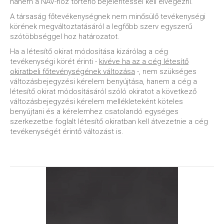
hanem a NAV-hoz történő bejelentéssel kell elvégezni.
A társaság főtevékenységnek nem minősülő tevékenységi
körének megváltoztatásáról a legfőbb szerv egyszerű
szótöbbséggel hoz határozatot.
Ha a létesítő okirat módosítása kizárólag a cég
tevékenységi körét érinti -
kivéve ha az a cég létesítő
okiratbeli főtevénységének változása
-, nem szükséges
változásbejegyzési kérelem benyújtása, hanem a cég a
létesítő okirat módosításáról szóló okiratot a következő
változásbejegyzési kérelem mellékleteként köteles
benyújtani és a kérelemhez csatolandó egységes
szerkezetbe foglalt létesítő okiratban kell átvezetnie a cég
tevékenységét érintő változást is.