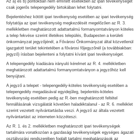
Az a) és b) pontokban nem említett esetekben az ipari tevékenységet
csak jogerős telepengedély birtokában lehet folytatni.
Bejelentéshez kötött ipari tevékenység esetében az ipari tevékenység
folytatója az ipari tevékenység megkezdését megelőzően az R. 3.
mellékletben meghatározott adattartalmú formanyomtatványon köteles
a telep fekvése szerint illetékes település, Budapesten a kerületi
önkormányzat jegyzőjénél, a Fővárosi Önkormányzat által közvetlenül
igazgatott terület tekintetében a fővárosi főjegyzőnél (a továbbiakban:
jegyző) írásban bejelenteni a folytatni kívánt ipari tevékenységet.
A telepengedély kiadására irányuló kérelmet az R. 4. mellékletben
meghatározott adattartalmú formanyomtatványon a jegyzőhöz kell
benyújtani.
A jegyző a telepet - telepengedély-köteles tevékenység esetében a
telepengedély megadásával egyidejűleg, bejelentés-köteles
tevékenység esetében pedig az R.-ben meghatározott feltétel
fennállásának vizsgálatát követően haladéktalanul - az R. 6. melléklet
szerint vezetett nyilvántartásba veszi. A jegyző az általa vezetett
nyilvántartást az interneten közzéteszi.
Az R. 1. és 2. mellékletben meghatározott ipari tevékenységek
tartalmára vonatkozóan a gazdasági tevékenységek egységes ágazati
osztályozási rendszerében foglalt tartalmi meghatározások az