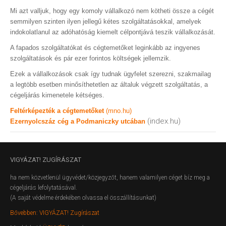
Mi azt valljuk, hogy egy komoly vállalkozó nem kötheti össze a cégét
semmilyen szinten ilyen jellegű kétes szolgáltatásokkal, amelyek
indokolatlanul az adóhatóság kiemelt célpontjává teszik vállalkozását.
A fapados szolgáltatókat és cégtemetőket leginkább az ingyenes
szolgáltatások és pár ezer forintos költségek jellemzik.
Ezek a vállalkozások csak így tudnak ügyfelet szerezni, szakmailag
a legtöbb esetben minősíthetetlen az általuk végzett szolgáltatás, a
cégeljárás kimenetele kétséges.
Feltérképezték a cégtemetőket
(mno.hu)
(index.hu)
Ezernyolcszáz cég a Podmaniczky utcában
VIGYÁZAT!
ZUGÍRÁSZAT
ha nem közvetlenül ügyvédet/közjegyzőt, hanem valamilyen céget bíz meg a
cégeljárás lefolytatásával.
(A saját védelme érdekében olvassa el összállításunkat)
Bővebben: VIGYÁZAT! Zugírászat