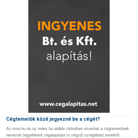
Cégtemetők közé jegyezné be a cégét?
Az mno.hu és az index.hu alábbi cikkeiben olvashat a cégtemetőnek
nevezett (egyébként cégalapítást is végző) szolgáltató esetéről.