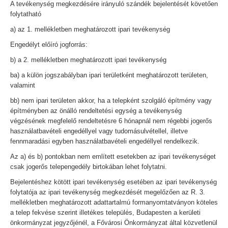
A tevékenység megkezdésére irányuló szándék bejelentését követően
folytatható
a) az 1. mellékletben meghatározott ipari tevékenység
Engedélyt előíró jogforrás:
b) a 2. mellékletben meghatározott ipari tevékenység
ba) a külön jogszabályban ipari területként meghatározott területen,
valamint
bb) nem ipari területen akkor, ha a telepként szolgáló építmény vagy
építményben az önálló rendeltetési egység a tevékenység
végzésének megfelelő rendeltetésre 6 hónapnál nem régebbi jogerős
használatbavételi engedéllyel vagy tudomásulvétellel, illetve
fennmaradási egyben használatbavételi engedéllyel rendelkezik.
Az a) és b) pontokban nem említett esetekben az ipari tevékenységet
csak jogerős telepengedély birtokában lehet folytatni.
Bejelentéshez kötött ipari tevékenység esetében az ipari tevékenység
folytatója az ipari tevékenység megkezdését megelőzően az R. 3.
mellékletben meghatározott adattartalmú formanyomtatványon köteles
a telep fekvése szerint illetékes település, Budapesten a kerületi
önkormányzat jegyzőjénél, a Fővárosi Önkormányzat által közvetlenül