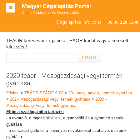
Magyar Cégalapítás Portál
Online Cégalapítás és Cégmódosítás
KFT ALAPÍTÁS
Cégalapítás info vonal:
+36 30 220 1100
BT ALAPÍTÁS
TEÁOR kereséshez írja be a TEÁOR kódot vagy a keresett
RT ALAPÍTÁS
kifejezést!
CÉGMÓDOSÍTÁS
ÁTALAKULÁS
2020 teáor - Mezőgazdasági vegyi termék
gyártása
TEÁOR SZÁMOK '08
Főoldal
>
TEÁOR SZÁMOK '08
>
20 - Vegyi anyag, -termék gyártása
ENGEDÉLYKÖTELES
>
202 - Mezőgazdasági vegyi termék gyártása
>
2020 -
Mezőgazdasági vegyi termék gyártása
KAPCSOLAT
Ebbe a szakágazatba tartozik:
- a rovarölő, a rágcsálók elleni, a gombaölő és a gyomirtó szerek
IRODÁK
gyártása
- a csírázást gátló és a növények növekedését szabályozó szerek
gyártása