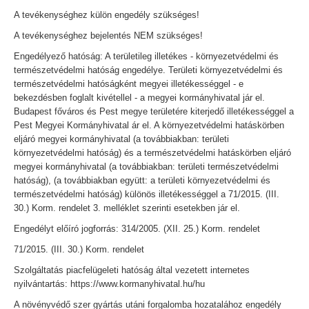
A tevékenységhez külön engedély szükséges!
A tevékenységhez bejelentés NEM szükséges!
Engedélyező hatóság: A területileg illetékes - környezetvédelmi és
természetvédelmi hatóság engedélye. Területi környezetvédelmi és
természetvédelmi hatóságként megyei illetékességgel - e
bekezdésben foglalt kivétellel - a megyei kormányhivatal jár el.
Budapest főváros és Pest megye területére kiterjedő illetékességgel a
Pest Megyei Kormányhivatal ár el. A környezetvédelmi hatáskörben
eljáró megyei kormányhivatal (a továbbiakban: területi
környezetvédelmi hatóság) és a természetvédelmi hatáskörben eljáró
megyei kormányhivatal (a továbbiakban: területi természetvédelmi
hatóság), (a továbbiakban együtt: a területi környezetvédelmi és
természetvédelmi hatóság) különös illetékességgel a 71/2015. (III.
30.) Korm. rendelet 3. melléklet szerinti esetekben jár el.
Engedélyt előíró jogforrás: 314/2005. (XII. 25.) Korm. rendelet
71/2015. (III. 30.) Korm. rendelet
Szolgáltatás piacfelügeleti hatóság által vezetett internetes
nyilvántartás: https://www.kormanyhivatal.hu/hu
A növényvédő szer gyártás utáni forgalomba hozatalához engedély