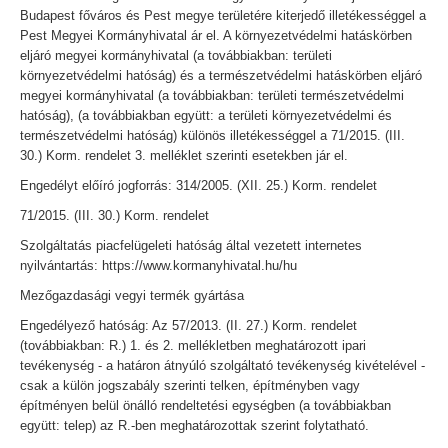
Budapest főváros és Pest megye területére kiterjedő illetékességgel a
Pest Megyei Kormányhivatal ár el. A környezetvédelmi hatáskörben
eljáró megyei kormányhivatal (a továbbiakban: területi
környezetvédelmi hatóság) és a természetvédelmi hatáskörben eljáró
megyei kormányhivatal (a továbbiakban: területi természetvédelmi
hatóság), (a továbbiakban együtt: a területi környezetvédelmi és
természetvédelmi hatóság) különös illetékességgel a 71/2015. (III.
30.) Korm. rendelet 3. melléklet szerinti esetekben jár el.
Engedélyt előíró jogforrás: 314/2005. (XII. 25.) Korm. rendelet
71/2015. (III. 30.) Korm. rendelet
Szolgáltatás piacfelügeleti hatóság által vezetett internetes
nyilvántartás: https://www.kormanyhivatal.hu/hu
Mezőgazdasági vegyi termék gyártása
Engedélyező hatóság: Az 57/2013. (II. 27.) Korm. rendelet
(továbbiakban: R.) 1. és 2. mellékletben meghatározott ipari
tevékenység - a határon átnyúló szolgáltató tevékenység kivételével -
csak a külön jogszabály szerinti telken, építményben vagy
építményen belül önálló rendeltetési egységben (a továbbiakban
együtt: telep) az R.-ben meghatározottak szerint folytatható.