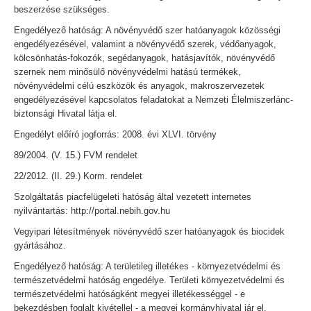
beszerzése szükséges.
Engedélyező hatóság: A növényvédő szer hatóanyagok közösségi
engedélyezésével, valamint a növényvédő szerek, védőanyagok,
kölcsönhatás-fokozók, segédanyagok, hatásjavítók, növényvédő
szernek nem minősülő növényvédelmi hatású termékek,
növényvédelmi célú eszközök és anyagok, makroszervezetek
engedélyezésével kapcsolatos feladatokat a Nemzeti Élelmiszerlánc-
biztonsági Hivatal látja el.
Engedélyt előíró jogforrás: 2008. évi XLVI. törvény
89/2004. (V. 15.) FVM rendelet
22/2012. (II. 29.) Korm. rendelet
Szolgáltatás piacfelügeleti hatóság által vezetett internetes
nyilvántartás: http://portal.nebih.gov.hu
Vegyipari létesítmények növényvédő szer hatóanyagok és biocidek
gyártásához.
Engedélyező hatóság: A területileg illetékes - környezetvédelmi és
természetvédelmi hatóság engedélye. Területi környezetvédelmi és
természetvédelmi hatóságként megyei illetékességgel - e
bekezdésben foglalt kivétellel - a megyei kormányhivatal jár el.