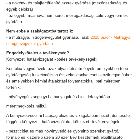
- a növény- és talajfertőtlenítő szerek gyártása (mezőgazdasági és
egyéb célokra)
- az egyéb, máshova nem sorolt mezőgazdasági célú vegyi termék
gyártása
Nem ebbe a szakágazatba tartozik:
- a műtrágya, nitrogénvegyület gyártása, lásd:
2015 teáor - Műtrágya,
nitrogénvegyület gyártása
Engedélyköteles a tevékenység?
Környezeti hatásvizsgálat köteles tevékenységek:
Komplex vegyiművek, azaz olyan létesítmények, amelyekben több
gyártóegység funkcionálisan összekapcsolva csatlakozik egymáshoz,
és amelyekben kémiai átalakítási folyamatokkal ipari méretben
történik:
- növényegészségügyi hatóanyagok és biocidek gyártása
méretmegkötés nélkül.
A környezetvédelmi hatóság előzetes vizsgálatban hozott döntésétől
függően környezeti hatásvizsgálatra kötelezett tevékenységek:
- peszticidet és más növényvédő és gyomirtó szereket gyártó,
formáló és kiszerelő üzem 20 ezer t/év késztermék előállításától.