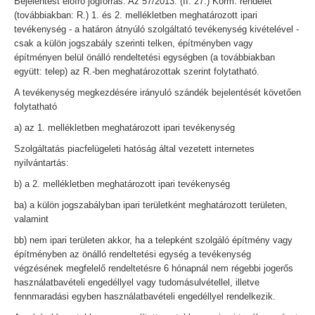
Bejelentést előíró jogforrás: Az 57/2013. (II. 27.) Korm. rendelet
(továbbiakban: R.) 1. és 2. mellékletben meghatározott ipari
tevékenység - a határon átnyúló szolgáltató tevékenység kivételével -
csak a külön jogszabály szerinti telken, építményben vagy
építményen belül önálló rendeltetési egységben (a továbbiakban
együtt: telep) az R.-ben meghatározottak szerint folytatható.
A tevékenység megkezdésére irányuló szándék bejelentését követően
folytatható
a) az 1. mellékletben meghatározott ipari tevékenység
Szolgáltatás piacfelügeleti hatóság által vezetett internetes
nyilvántartás:
b) a 2. mellékletben meghatározott ipari tevékenység
ba) a külön jogszabályban ipari területként meghatározott területen,
valamint
bb) nem ipari területen akkor, ha a telepként szolgáló építmény vagy
építményben az önálló rendeltetési egység a tevékenység
végzésének megfelelő rendeltetésre 6 hónapnál nem régebbi jogerős
használatbavételi engedéllyel vagy tudomásulvétellel, illetve
fennmaradási egyben használatbavételi engedéllyel rendelkezik.