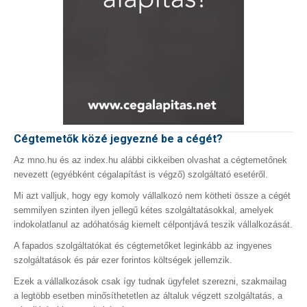
Cégtemetők közé jegyezné be a cégét?
Az mno.hu és az index.hu alábbi cikkeiben olvashat a cégtemetőnek
nevezett (egyébként cégalapítást is végző) szolgáltató esetéről.
Mi azt valljuk, hogy egy komoly vállalkozó nem kötheti össze a cégét
semmilyen szinten ilyen jellegű kétes szolgáltatásokkal, amelyek
indokolatlanul az adóhatóság kiemelt célpontjává teszik vállalkozását.
A fapados szolgáltatókat és cégtemetőket leginkább az ingyenes
szolgáltatások és pár ezer forintos költségek jellemzik.
Ezek a vállalkozások csak így tudnak ügyfelet szerezni, szakmailag
a legtöbb esetben minősíthetetlen az általuk végzett szolgáltatás, a