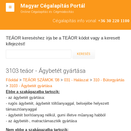
Magyar Cégalapítás Portál
Online Cégalapítás és Cégmódosítás
KFT ALAPÍTÁS
Cégalapítás info vonal:
+36 30 220 1100
BT ALAPÍTÁS
TEÁOR kereséshez írja be a TEÁOR kódot vagy a keresett
RT ALAPÍTÁS
kifejezést!
CÉGMÓDOSÍTÁS
ÁTALAKULÁS
3103 teáor - Ágybetét gyártása
TEÁOR SZÁMOK '08
Főoldal
>
TEÁOR SZÁMOK '08
>
031 - Halászat
>
310 - Bútorgyártás
>
3103 - Ágybetét gyártása
ENGEDÉLYKÖTELES
Ebbe a szakágazatba tartozik:
- az ágybetét gyártása:
KAPCSOLAT
- rugós ágybetét, ágybetét töltőanyaggal, belsejébe helyezett
támasztóanyaggal
IRODÁK
- ágybetét borítóanyag nélkül, gumi illetve műanyag habból
- az ágybetét-, matractámaszték gyártása
Nem ebbe a szakágazatba tartozik: