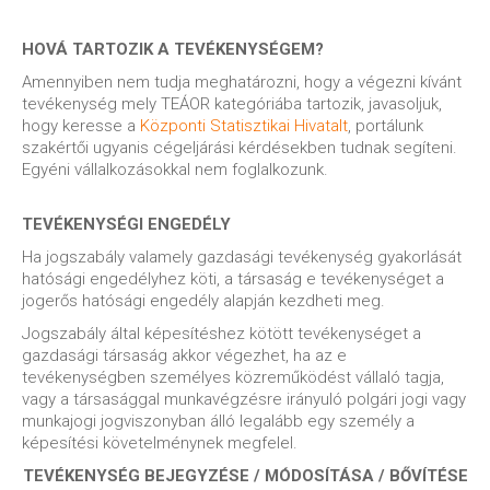
HOVÁ TARTOZIK A TEVÉKENYSÉGEM?
Amennyiben nem tudja meghatározni, hogy a végezni kívánt
tevékenység mely TEÁOR kategóriába tartozik, javasoljuk,
hogy keresse a
Központi Statisztikai Hivatalt
, portálunk
szakértői ugyanis cégeljárási kérdésekben tudnak segíteni.
Egyéni vállalkozásokkal nem foglalkozunk.
TEVÉKENYSÉGI ENGEDÉLY
Ha jogszabály valamely gazdasági tevékenység gyakorlását
hatósági engedélyhez köti, a társaság e tevékenységet a
jogerős hatósági engedély alapján kezdheti meg.
Jogszabály által képesítéshez kötött tevékenységet a
gazdasági társaság akkor végezhet, ha az e
tevékenységben személyes közreműködést vállaló tagja,
vagy a társasággal munkavégzésre irányuló polgári jogi vagy
munkajogi jogviszonyban álló legalább egy személy a
képesítési követelménynek megfelel.
TEVÉKENYSÉG BEJEGYZÉSE / MÓDOSÍTÁSA / BŐVÍTÉSE