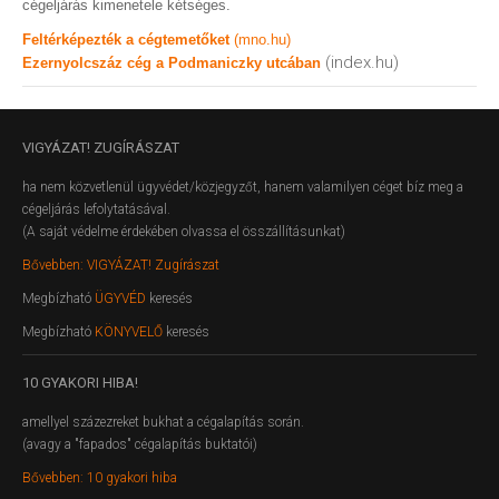
cégeljárás kimenetele kétséges.
Feltérképezték a cégtemetőket
(mno.hu)
(index.hu)
Ezernyolcszáz cég a Podmaniczky utcában
VIGYÁZAT!
ZUGÍRÁSZAT
ha nem közvetlenül ügyvédet/közjegyzőt, hanem valamilyen céget bíz meg a
cégeljárás lefolytatásával.
(A saját védelme érdekében olvassa el összállításunkat)
Bővebben: VIGYÁZAT! Zugírászat
Megbízható
ÜGYVÉD
keresés
Megbízható
KÖNYVELŐ
keresés
10
GYAKORI HIBA!
amellyel százezreket bukhat a cégalapítás során.
(avagy a "fapados" cégalapítás buktatói)
Bővebben: 10 gyakori hiba