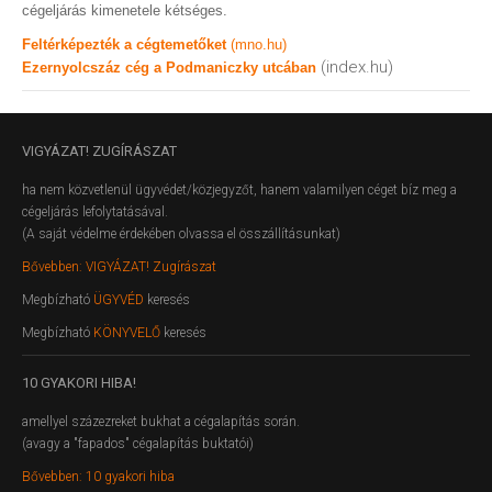
cégeljárás kimenetele kétséges.
Feltérképezték a cégtemetőket
(mno.hu)
(index.hu)
Ezernyolcszáz cég a Podmaniczky utcában
VIGYÁZAT!
ZUGÍRÁSZAT
ha nem közvetlenül ügyvédet/közjegyzőt, hanem valamilyen céget bíz meg a
cégeljárás lefolytatásával.
(A saját védelme érdekében olvassa el összállításunkat)
Bővebben: VIGYÁZAT! Zugírászat
Megbízható
ÜGYVÉD
keresés
Megbízható
KÖNYVELŐ
keresés
10
GYAKORI HIBA!
amellyel százezreket bukhat a cégalapítás során.
(avagy a "fapados" cégalapítás buktatói)
Bővebben: 10 gyakori hiba