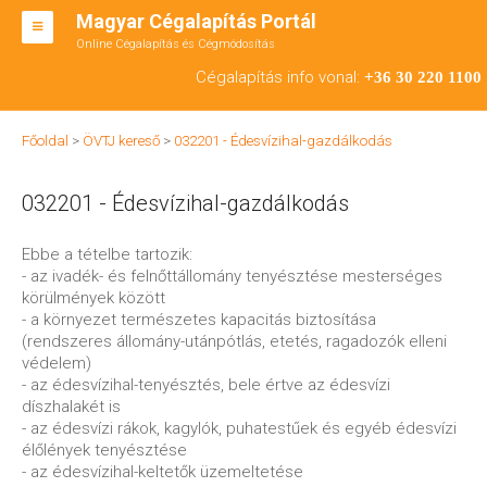
Magyar Cégalapítás Portál
Online Cégalapítás és Cégmódosítás
KFT ALAPÍTÁS
Cégalapítás info vonal:
+36 30 220 1100
BT ALAPÍTÁS
Főoldal
>
ÖVTJ kereső
>
032201 - Édesvízihal-gazdálkodás
RT ALAPÍTÁS
032201 - Édesvízihal-gazdálkodás
CÉGMÓDOSÍTÁS
ÁTALAKULÁS
Ebbe a tételbe tartozik:
- az ivadék- és felnőttállomány tenyésztése mesterséges
TEÁOR SZÁMOK '08
körülmények között
- a környezet természetes kapacitás biztosítása
ENGEDÉLYKÖTELES
(rendszeres állomány-utánpótlás, etetés, ragadozók elleni
védelem)
KAPCSOLAT
- az édesvízihal-tenyésztés, bele értve az édesvízi
díszhalakét is
IRODÁK
- az édesvízi rákok, kagylók, puhatestűek és egyéb édesvízi
élőlények tenyésztése
- az édesvízihal-keltetők üzemeltetése