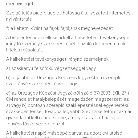
mennyiségét
Szolgáltatás piacfelügeleti hatóság által vezetett internetes
nyilvántartás:
f) a keltetni kívánt halfajok fajtájának megnevezését.
A bejelentéshez mellékelni kell a halkeltetési tevékenységet
irányító személy szakképesítését igazoló dokumentumok
hiteles másolatát.
A halkeltetési tevékenységet irányító személynek
a) szakirányú felsőfokú végzettséggel vagy
b) legalább az Országos Képzési Jegyzékben szereplő
szakirányú szakképesítéssel, vagy
c) az Országos Képzési Jegyzékről szóló 37/2003. (XII. 27.)
OM rendelet hatálybalépését megelőzően megszerzett, az
a) vagy b) pontban szereplő szakképesítéssel egyenértékű
szakképesítéssel, továbbá legalább 3 év halkeltetői szakmai
gyakorlattal kell rendelkeznie, amelyet az adott halfajta
tenyésztőszervezete igazol.
A halkeltetési napló másodpéldányát az adott évi utolsó