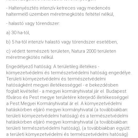
- Haltenyésztés intenzív ketreces vagy medencés
haltermelő üzemben méretmegkötés feltétel nélkül,
- halastó vagy tórendszer:
a) 30 ha-tól,
b) 5 ha-tól intenzív halastó vagy tórendszer esetében,
c) védett természeti területen, Natura 2000 területen
méretmegkötés nélkül.
Engedélyező hatóság: A területileg illetékes -
környezetvédelmi és természetvédelmi hatóság engedélye.
Területi környezetvédelmi és természetvédelmi
hatóságként megyei illetékességgel - e bekezdésben
foglalt kivétellel - a megyei kormányhivatal jár el. Budapest
főváros és Pest megye területére kiterjedő illetékességgel
a Pest Megyei Kormányhivatal ár el. A környezetvédelmi
hatáskörben eljáró megyei kormányhivatal (a továbbiakban:
területi környezetvédelmi hatóság) és a természetvédelmi
hatáskörben eljáró megyei kormányhivatal (a továbbiakban:
területi természetvédelmi hatóság), (a továbbiakban együtt:
a területi környezetvédelmi és természetvédelmi hatóság)