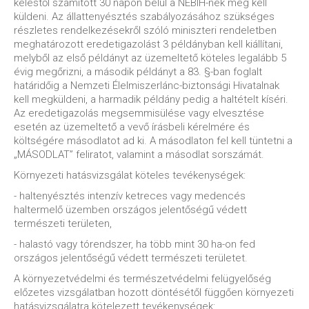
keléstől számított 30 napon belül a NÉBIH-nek meg kell
küldeni. Az állattenyésztés szabályozásához szükséges
részletes rendelkezésekről szóló miniszteri rendeletben
meghatározott eredetigazolást 3 példányban kell kiállítani,
melyből az első példányt az üzemeltető köteles legalább 5
évig megőrizni, a második példányt a 83. §-ban foglalt
határidőig a Nemzeti Élelmiszerlánc-biztonsági Hivatalnak
kell megküldeni, a harmadik példány pedig a haltételt kíséri.
Az eredetigazolás megsemmisülése vagy elvesztése
esetén az üzemeltető a vevő írásbeli kérelmére és
költségére másodlatot ad ki. A másodlaton fel kell tüntetni a
„MÁSODLAT” feliratot, valamint a másodlat sorszámát.
Környezeti hatásvizsgálat köteles tevékenységek:
- haltenyésztés intenzív ketreces vagy medencés
haltermelő üzemben országos jelentőségű védett
természeti területen,
- halastó vagy tórendszer, ha több mint 30 ha-on fed
országos jelentőségű védett természeti területet.
A környezetvédelmi és természetvédelmi felügyelőség
előzetes vizsgálatban hozott döntésétől függően környezeti
hatásvizsgálatra kötelezett tevékenységek: