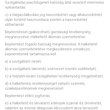
Szolgáltatás piacfelügeleti hatóság által vezetett internetes
nyilvántartás:
c) a halgazdálkodási jog haszonbérlet vagy alhaszonbérlet
útján történő hasznosítása esetén a haszonbérlet
időtartamát
Bejelentéssel gyakorolható gazdasági tevékenység
megnevezése: Halkeltető állomás üzemeltetése.
Bejelentést fogadó hatóság megnevezése: A halkeltető
állomás üzemeltetetése megkezdésére vonatkozó
bejelentésnek tartalmaznia kell
a) a szolgáltató nevét,
b) a szolgáltató lakcímét, szervezet esetén székhelyét,
c) a folytatni kívánt szolgáltatási tevékenység megjelölését,
d) a halkeltetési tevékenységet irányító személy
szakképesítésének megnevezését
Bejelentést előíró jogforrás:
e) a halkeltető és lárvatartó edények számát és űrméretét,
valamint az évente átlagosan kibocsátott lárva tervezett