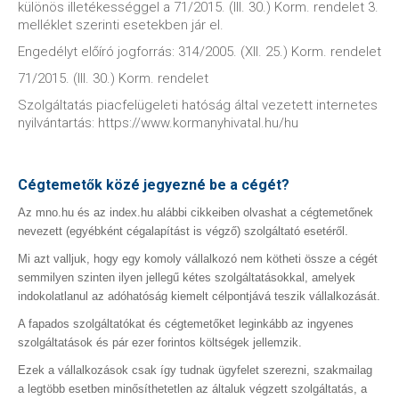
különös illetékességgel a 71/2015. (III. 30.) Korm. rendelet 3.
melléklet szerinti esetekben jár el.
Engedélyt előíró jogforrás: 314/2005. (XII. 25.) Korm. rendelet
71/2015. (III. 30.) Korm. rendelet
Szolgáltatás piacfelügeleti hatóság által vezetett internetes
nyilvántartás: https://www.kormanyhivatal.hu/hu
Cégtemetők közé jegyezné be a cégét?
Az mno.hu és az index.hu alábbi cikkeiben olvashat a cégtemetőnek
nevezett (egyébként cégalapítást is végző) szolgáltató esetéről.
Mi azt valljuk, hogy egy komoly vállalkozó nem kötheti össze a cégét
semmilyen szinten ilyen jellegű kétes szolgáltatásokkal, amelyek
indokolatlanul az adóhatóság kiemelt célpontjává teszik vállalkozását.
A fapados szolgáltatókat és cégtemetőket leginkább az ingyenes
szolgáltatások és pár ezer forintos költségek jellemzik.
Ezek a vállalkozások csak így tudnak ügyfelet szerezni, szakmailag
a legtöbb esetben minősíthetetlen az általuk végzett szolgáltatás, a