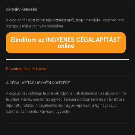
CÉGNÉV
KERESÉS
A cégalapítás előtt kérjen tájékoztatást arról, hogy jövendőbeli cégének neve
szerepel-e már a cégnyilvántarásban.
Elindítom az INGYENES CÉGALAPÍTÁST
online
Bővebben: Cégnév keresés
A
CÉGALAPÍTÁS ÜGYVÉDI KÖLTSÉGE
A cégalapítás költségei felől érdeklődjön területi irodáinkban az alábbi on-line
felületen.
Némely esetben az ügyvédi kamara előírásai nem teszik lehetővé a
díjak feltüntetését. A cegalapitas.net megyei képviselői a legmagasabb
szakmai színvonalat képviselő ügyvédek.