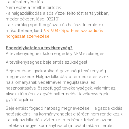
- a békatenyésztés
Nem ebbe a tételbe tartozik:
- a halgazdálkodás a sós vízzel feltöltött tartályokban,
medencékben, lásd: 032101
- a kizárólag sporthorgászati és halászati területek
működtetése, lásd:
931903 - Sport- és szabadidős
horgászat szervezése
Engedélyköteles a tevékenység?
A tevékenységhez külön engedély NEM szükséges!
A tevékenységhez bejelentés szükséges!
Bejelentéssel gyakorolható gazdasági tevékenység
megnevezése: Halgazdálkodás: a természetes vizek
halállományának védelmével, megújításával és
hasznosításával összefüggő tevékenységek, valamint az
akvakultúra és az egyéb haltermelési tevékenységek
gyűjtőfogalma.
Bejelentést fogadó hatóság megnevezése: Halgazdálkodási
hatóságként - ha kormányrendelet eltérően nem rendelkezik
- a halgazdálkodási vízterület medrének fekvése szerint
illetékes megyei kormányhivatal (a továbbiakban: területi