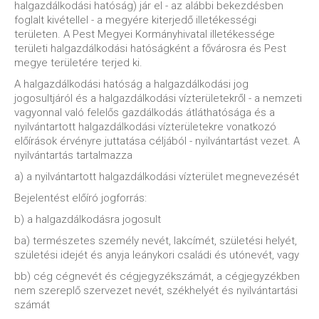
halgazdálkodási hatóság) jár el - az alábbi bekezdésben
foglalt kivétellel - a megyére kiterjedő illetékességi
területen. A Pest Megyei Kormányhivatal illetékessége
területi halgazdálkodási hatóságként a fővárosra és Pest
megye területére terjed ki.
A halgazdálkodási hatóság a halgazdálkodási jog
jogosultjáról és a halgazdálkodási vízterületekről - a nemzeti
vagyonnal való felelős gazdálkodás átláthatósága és a
nyilvántartott halgazdálkodási vízterületekre vonatkozó
előírások érvényre juttatása céljából - nyilvántartást vezet. A
nyilvántartás tartalmazza
a) a nyilvántartott halgazdálkodási vízterület megnevezését
Bejelentést előíró jogforrás:
b) a halgazdálkodásra jogosult
ba) természetes személy nevét, lakcímét, születési helyét,
születési idejét és anyja leánykori családi és utónevét, vagy
bb) cég cégnevét és cégjegyzékszámát, a cégjegyzékben
nem szereplő szervezet nevét, székhelyét és nyilvántartási
számát