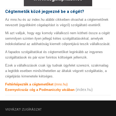
Cégtemetők közé jegyezné be a cégét?
Az mno.hu és az index.hu alábbi cikkeiben olvashat a cégtemetőnek
nevezett (egyébként cégalapítást is végző) szolgáltató esetéről.
Mi azt valljuk, hogy egy komoly vállalkozó nem kötheti össze a cégét
semmilyen szinten ilyen jellegű kétes szolgáltatásokkal, amelyek
indokolatlanul az adóhatóság kiemelt célpontjává teszik vállalkozását.
A fapados szolgáltatókat és cégtemetőket leginkább az ingyenes
szolgáltatások és pár ezer forintos költségek jellemzik.
Ezek a vállalkozások csak így tudnak ügyfelet szerezni, szakmailag
a legtöbb esetben minősíthetetlen az általuk végzett szolgáltatás, a
cégeljárás kimenetele kétséges.
Feltérképezték a cégtemetőket
(mno.hu)
(index.hu)
Ezernyolcszáz cég a Podmaniczky utcában
VIGYÁZAT!
ZUGÍRÁSZAT