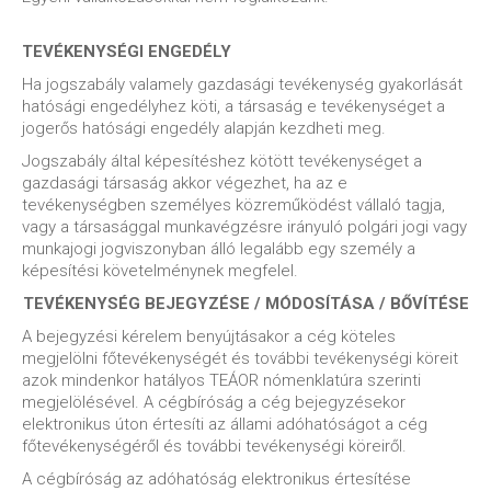
TEVÉKENYSÉGI ENGEDÉLY
Ha jogszabály valamely gazdasági tevékenység gyakorlását
hatósági engedélyhez köti, a társaság e tevékenységet a
jogerős hatósági engedély alapján kezdheti meg.
Jogszabály által képesítéshez kötött tevékenységet a
gazdasági társaság akkor végezhet, ha az e
tevékenységben személyes közreműködést vállaló tagja,
vagy a társasággal munkavégzésre irányuló polgári jogi vagy
munkajogi jogviszonyban álló legalább egy személy a
képesítési követelménynek megfelel.
TEVÉKENYSÉG BEJEGYZÉSE / MÓDOSÍTÁSA / BŐVÍTÉSE
A bejegyzési kérelem benyújtásakor a cég köteles
megjelölni főtevékenységét és további tevékenységi köreit
azok mindenkor hatályos TEÁOR nómenklatúra szerinti
megjelölésével. A cégbíróság a cég bejegyzésekor
elektronikus úton értesíti az állami adóhatóságot a cég
főtevékenységéről és további tevékenységi köreiről.
A cégbíróság az adóhatóság elektronikus értesítése