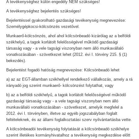
A tevékenységhez külön engedély NEM szükséges!
A tevékenységhez bejelentés szükséges!
Bejelentéssel gyakorolható gazdasági tevékenység megnevezése:
Személygépkocsi-kölcsönzés vezetővel.
Munkaerő-kölcsönzés, ahol ahol kölcsönbeadó kizárólag az a belföldi
székhelyű, a tagok korlátolt felelősségével működő gazdasági
társaság vagy - a vele tagsági viszonyban nem álló munkavállaló
vonatkozásában - szövetkezet lehet (2012. évi I. törvény 215. § (1)
bekezdés).
Bejelentést fogadó hatóság megnevezése: Kölcsönbeadó lehet
a) az az EGT-államban székhellyel rendelkező vállalkozás, amely a rá
irányadó jog szerint munkaerő- kölcsönzést folytathat, vagy
b) az a belföldi székhelyű, a tagok korlátolt felelősségével működő
gazdasági társaság vagy - a vele tagsági viszonyban nem álló
munkavállaló vonatkozásában - szövetkezet, amelyik megfelel a
2012. évi I. törvényben, illetve az egyéb jogszabályban foglalt
feltételeknek, és az állami foglalkoztatási szerv nyilvántartásba vette.
A kölcsönbeadói tevékenység folytatását a kölcsönbeadó székhelye
szerint illetékes kormányhivatalhoz a tevékenység megkezdése előtt