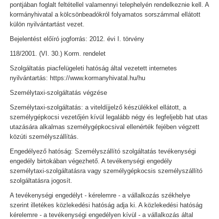
pontjában foglalt feltétellel valamennyi telephelyén rendelkeznie kell. A
kormányhivatal a kölcsönbeadókról folyamatos sorszámmal ellátott
külön nyilvántartást vezet.
Bejelentést előíró jogforrás: 2012. évi I. törvény
118/2001. (VI. 30.) Korm. rendelet
Szolgáltatás piacfelügeleti hatóság által vezetett internetes
nyilvántartás: https://www.kormanyhivatal.hu/hu
Személytaxi-szolgáltatás végzése
Személytaxi-szolgáltatás: a viteldíjjelző készülékkel ellátott, a
személygépkocsi vezetőjén kívül legalább négy és legfeljebb hat utas
utazására alkalmas személygépkocsival ellenérték fejében végzett
közúti személyszállítás.
Engedélyező hatóság: Személyszállító szolgáltatás tevékenységi
engedély birtokában végezhető. A tevékenységi engedély
személytaxi-szolgáltatásra vagy személygépkocsis személyszállító
szolgáltatásra jogosít.
A tevékenységi engedélyt - kérelemre - a vállalkozás székhelye
szerint illetékes közlekedési hatóság adja ki. A közlekedési hatóság
kérelemre - a tevékenységi engedélyen kívül - a vállalkozás által