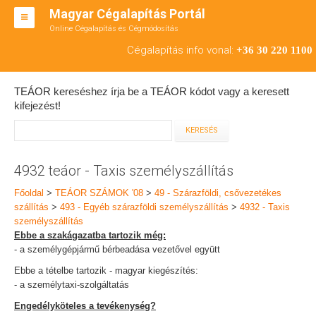
Magyar Cégalapítás Portál
Online Cégalapítás és Cégmódosítás
KFT ALAPÍTÁS
Cégalapítás info vonal:
+36 30 220 1100
BT ALAPÍTÁS
TEÁOR kereséshez írja be a TEÁOR kódot vagy a keresett
RT ALAPÍTÁS
kifejezést!
CÉGMÓDOSÍTÁS
ÁTALAKULÁS
4932 teáor - Taxis személyszállítás
TEÁOR SZÁMOK '08
Főoldal
>
TEÁOR SZÁMOK '08
>
49 - Szárazföldi, csővezetékes
szállítás
>
493 - Egyéb szárazföldi személyszállítás
>
4932 - Taxis
ENGEDÉLYKÖTELES
személyszállítás
Ebbe a szakágazatba tartozik még:
KAPCSOLAT
- a személygépjármű bérbeadása vezetővel együtt
Ebbe a tételbe tartozik - magyar kiegészítés:
IRODÁK
- a személytaxi-szolgáltatás
Engedélyköteles a tevékenység?