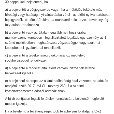
30 nappal kell bejelenteni, ha
a) a bejelentőt a cégjegyzékbe vagy - ha a működés feltétele más
bírósági vagy hatósági nyilvántartásba vétel - az előírt nyilvántartásba
bejegyezték, és létesítő okirata a munkaerő-kölcsönzési tevékenység
folytatását tartalmazza,
b) a bejelentő vagy az általa - legalább heti húsz órában
munkaviszony keretében - foglalkoztatott legalább egy személy az 1.
számú mellékletben meghatározott végzettséggel vagy szakmai
képesítéssel, gyakorlattal rendelkezik,
c) a bejelentő a tevékenység gyakorlásához megfelelő
irodahelyiséggel rendelkezik,
d) a bejelentő a rendelet által előírt vagyoni biztosíték letétbe
helyezését igazolja,
e) a bejelentő szerepel az állami adóhatóság által vezetett, az adózás
rendjéről szóló 2017. évi CL. törvény 260. §-a szerinti
köztartozásmentes adózói adatbázisban.
A b)-d) pontjában foglalt feltételek fennállását a bejelentő megfelelő
módon igazolja.
Ha a bejelentő a tevékenységét több telephelyen folytatja, a b)-c)