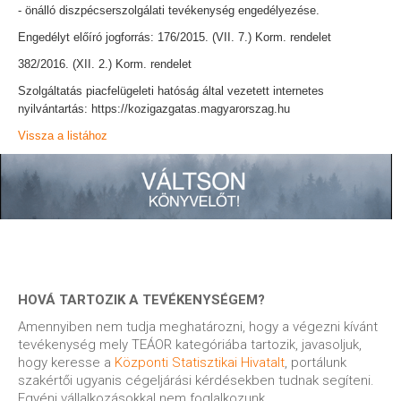
- önálló diszpécserszolgálati tevékenység engedélyezése.
Engedélyt előíró jogforrás: 176/2015. (VII. 7.) Korm. rendelet
382/2016. (XII. 2.) Korm. rendelet
Szolgáltatás piacfelügeleti hatóság által vezetett internetes
nyilvántartás: https://kozigazgatas.magyarorszag.hu
Vissza a listához
HOVÁ TARTOZIK A TEVÉKENYSÉGEM?
Amennyiben nem tudja meghatározni, hogy a végezni kívánt
tevékenység mely TEÁOR kategóriába tartozik, javasoljuk,
hogy keresse a
Központi Statisztikai Hivatalt
, portálunk
szakértői ugyanis cégeljárási kérdésekben tudnak segíteni.
Egyéni vállalkozásokkal nem foglalkozunk.