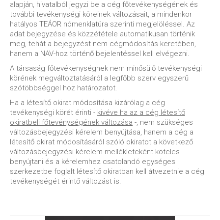
alapján, hivatalból jegyzi be a cég főtevékenységének és
további tevékenységi köreinek változásait, a mindenkor
hatályos TEÁOR nómenklatúra szerinti megjelöléssel. Az
adat bejegyzése és közzététele automatikusan történik
meg, tehát a bejegyzést nem cégmódosítás keretében,
hanem a NAV-hoz történő bejelentéssel kell elvégezni.
A társaság főtevékenységnek nem minősülő tevékenységi
körének megváltoztatásáról a legfőbb szerv egyszerű
szótöbbséggel hoz határozatot.
Ha a létesítő okirat módosítása kizárólag a cég
tevékenységi körét érinti -
kivéve ha az a cég létesítő
okiratbeli főtevénységének változása
-, nem szükséges
változásbejegyzési kérelem benyújtása, hanem a cég a
létesítő okirat módosításáról szóló okiratot a következő
változásbejegyzési kérelem mellékleteként köteles
benyújtani és a kérelemhez csatolandó egységes
szerkezetbe foglalt létesítő okiratban kell átvezetnie a cég
tevékenységét érintő változást is.