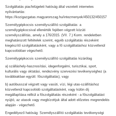
Szolgáltatás piacfelügeleti hatóság által vezetett internetes
nyilvántartás:
https://kozigazgatas.magyarorszag.hu/intezmenyek/450132/450157
Személygépkocsis személyszállító szolgáltatás: a
személygépkocsival ellenérték fejében végzett közúti
személyszállítás, amely a 176/2015. (VII. 7.) Korm. rendeletben
meghatározott feltételek szerint, egyéb szolgáltatás részeként
kiegészítő szolgáltatásként, vagy a fő szolgáltatáshoz közvetlenül
kapcsolódóan végezhető.
Személygépkocsis személyszállító szolgáltatás kizárólag
a) szálláshely-hasznosítási, idegenforgalmi, turisztikai, sport,
kulturális vagy oktatási, rendezvény szervezési tevékenységhez (a
továbbiakban együtt: főszolgáltatás), vagy
b) autóbusszal végzett vagy vasúti, vízi, légi utas-szállításhoz
közvetlenül kapcsolódó szolgáltatásként, vagy külön díj
megállapítása nélkül a főszolgáltatás részeként - a főszolgáltatást
nyújtó, az utasok vagy megbízottjuk által adott előzetes megrendelés
alapján - végezhető.
Engedélyező hatóság: Személyszállító szolgáltatás tevékenységi