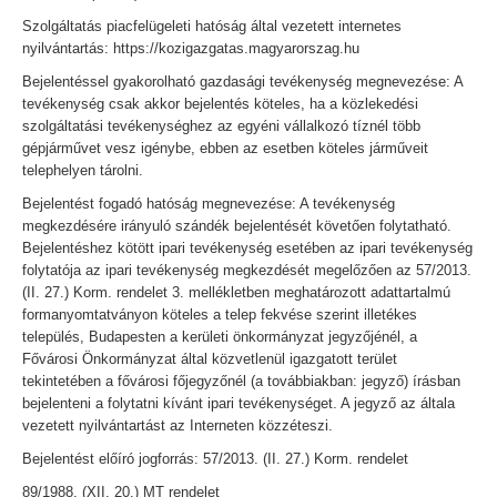
Szolgáltatás piacfelügeleti hatóság által vezetett internetes
nyilvántartás: https://kozigazgatas.magyarorszag.hu
Bejelentéssel gyakorolható gazdasági tevékenység megnevezése: A
tevékenység csak akkor bejelentés köteles, ha a közlekedési
szolgáltatási tevékenységhez az egyéni vállalkozó tíznél több
gépjárművet vesz igénybe, ebben az esetben köteles járműveit
telephelyen tárolni.
Bejelentést fogadó hatóság megnevezése: A tevékenység
megkezdésére irányuló szándék bejelentését követően folytatható.
Bejelentéshez kötött ipari tevékenység esetében az ipari tevékenység
folytatója az ipari tevékenység megkezdését megelőzően az 57/2013.
(II. 27.) Korm. rendelet 3. mellékletben meghatározott adattartalmú
formanyomtatványon köteles a telep fekvése szerint illetékes
település, Budapesten a kerületi önkormányzat jegyzőjénél, a
Fővárosi Önkormányzat által közvetlenül igazgatott terület
tekintetében a fővárosi főjegyzőnél (a továbbiakban: jegyző) írásban
bejelenteni a folytatni kívánt ipari tevékenységet. A jegyző az általa
vezetett nyilvántartást az Interneten közzéteszi.
Bejelentést előíró jogforrás: 57/2013. (II. 27.) Korm. rendelet
89/1988. (XII. 20.) MT rendelet