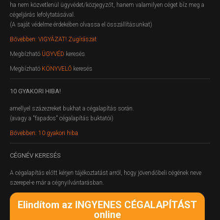
ha nem közvetlenül ügyvédet/közjegyzőt, hanem valamilyen céget bíz meg a
cégeljárás lefolytatásával.
(A saját védelme érdekében olvassa el összállításunkat)
Bővebben: VIGYÁZAT! Zugírászat
Megbízható
ÜGYVÉD
keresés
Megbízható
KÖNYVELŐ
keresés
10
GYAKORI HIBA!
amellyel százezreket bukhat a cégalapítás során.
(avagy a "fapados" cégalapítás buktatói)
Bővebben: 10 gyakori hiba
CÉGNÉV
KERESÉS
A cégalapítás előtt kérjen tájékoztatást arról, hogy jövendőbeli cégének neve
szerepel-e már a cégnyilvántarásban.
Elindítom az INGYENES CÉGALAPÍTÁST
online