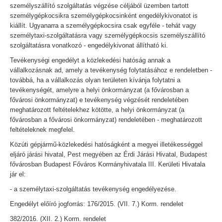
személyszállító szolgáltatás végzése céljából üzemben tartott
személygépkocsikra személygépkocsinként engedélykivonatot is
kiállít. Ugyanarra a személygépkocsira csak egyféle - tehát vagy
személytaxi-szolgáltatásra vagy személygépkocsis személyszállító
szolgáltatásra vonatkozó - engedélykivonat állítható ki.
Tevékenységi engedélyt a közlekedési hatóság annak a
vállalkozásnak ad, amely a tevékenység folytatásához e rendeletben -
továbbá, ha a vállalkozás olyan területen kívánja folytatni a
tevékenységét, amelyre a helyi önkormányzat (a fővárosban a
fővárosi önkormányzat) e tevékenység végzését rendeletében
meghatározott feltételekhez kötötte, a helyi önkormányzat (a
fővárosban a fővárosi önkormányzat) rendeletében - meghatározott
feltételeknek megfelel.
Közúti gépjármű-közlekedési hatóságként a megyei illetékességgel
eljáró járási hivatal, Pest megyében az Érdi Járási Hivatal, Budapest
fővárosban Budapest Főváros Kormányhivatala III. Kerületi Hivatala
jár el:
- a személytaxi-szolgáltatás tevékenység engedélyezése.
Engedélyt előíró jogforrás: 176/2015. (VII. 7.) Korm. rendelet
382/2016. (XII. 2.) Korm. rendelet