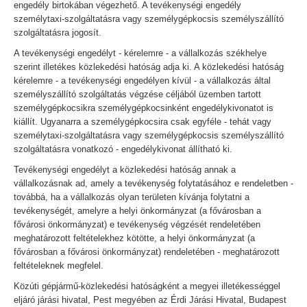
engedély birtokában végezhető. A tevékenységi engedély
személytaxi-szolgáltatásra vagy személygépkocsis személyszállító
szolgáltatásra jogosít.
A tevékenységi engedélyt - kérelemre - a vállalkozás székhelye
szerint illetékes közlekedési hatóság adja ki. A közlekedési hatóság
kérelemre - a tevékenységi engedélyen kívül - a vállalkozás által
személyszállító szolgáltatás végzése céljából üzemben tartott
személygépkocsikra személygépkocsinként engedélykivonatot is
kiállít. Ugyanarra a személygépkocsira csak egyféle - tehát vagy
személytaxi-szolgáltatásra vagy személygépkocsis személyszállító
szolgáltatásra vonatkozó - engedélykivonat állítható ki.
Tevékenységi engedélyt a közlekedési hatóság annak a
vállalkozásnak ad, amely a tevékenység folytatásához e rendeletben -
továbbá, ha a vállalkozás olyan területen kívánja folytatni a
tevékenységét, amelyre a helyi önkormányzat (a fővárosban a
fővárosi önkormányzat) e tevékenység végzését rendeletében
meghatározott feltételekhez kötötte, a helyi önkormányzat (a
fővárosban a fővárosi önkormányzat) rendeletében - meghatározott
feltételeknek megfelel.
Közúti gépjármű-közlekedési hatóságként a megyei illetékességgel
eljáró járási hivatal, Pest megyében az Érdi Járási Hivatal, Budapest