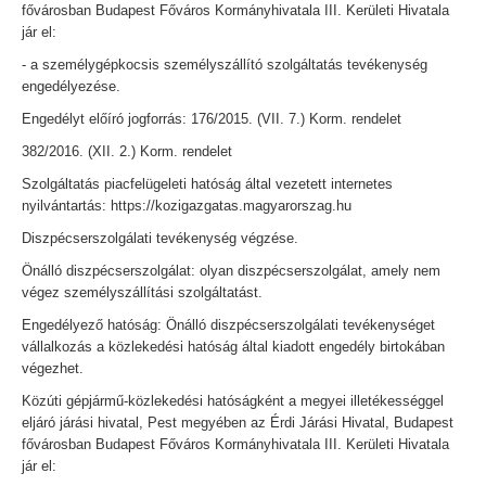
fővárosban Budapest Főváros Kormányhivatala III. Kerületi Hivatala
jár el:
- a személygépkocsis személyszállító szolgáltatás tevékenység
engedélyezése.
Engedélyt előíró jogforrás: 176/2015. (VII. 7.) Korm. rendelet
382/2016. (XII. 2.) Korm. rendelet
Szolgáltatás piacfelügeleti hatóság által vezetett internetes
nyilvántartás: https://kozigazgatas.magyarorszag.hu
Diszpécserszolgálati tevékenység végzése.
Önálló diszpécserszolgálat: olyan diszpécserszolgálat, amely nem
végez személyszállítási szolgáltatást.
Engedélyező hatóság: Önálló diszpécserszolgálati tevékenységet
vállalkozás a közlekedési hatóság által kiadott engedély birtokában
végezhet.
Közúti gépjármű-közlekedési hatóságként a megyei illetékességgel
eljáró járási hivatal, Pest megyében az Érdi Járási Hivatal, Budapest
fővárosban Budapest Főváros Kormányhivatala III. Kerületi Hivatala
jár el: