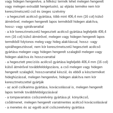
vagy hidegen hengerelve, a félkész termék lehet melegen hengerelt
vagy melegen extrudált hengertuskó, az eljárás terméke nem kör
keresztmetszetű cső és üreges szelvény
- a hegesztett acélcső gyártása, több mint 406,4 mm (16 col) külső
átmérővel, melegen hengerelt lapos termékből hidegen alakítva,
hossz- vagy spirálvarrattal
- a kör keresztmetszetű hegesztett acélcső gyártása legfeljebb 406,4
mm (16 col) külső átmérővel, melegen vagy hidegen hengerelt lapos
termékből folytonos meleg vagy hideg alakítással, hossz- vagy
spirálhegesztéssel, nem kör keresztmetszetű hegesztett acélcső
gyártása melegen vagy hidegen hengerelt szalagból melegen vagy
hidegen alakítva és hosszvarrattal
- a hegesztett precíziós acélcső gyártása legfeljebb 406,4 mm (16 col)
külső átmérővel továbbfeldolgozásra, a cső melegen vagy hidegen
hengerelt szalagból, hosszvarrattal készül, és ebből a készterméket
hideghúzással, melegen hengerelve, hidegen alakítva nem kör
keresztmetszettel gyártják
- az acél csőkarima gyártása, kovácsolással is, melegen hengerelt
lapos termék továbbfeldolgozásával
- a tompavarratos csőszerelvény gyártása pl. könyökcső,
csőátmenet, melegen hengerelt varratmentes acélcső kovácsolásával
- a menetes és az egyéb acél csőszerelvény gyártása