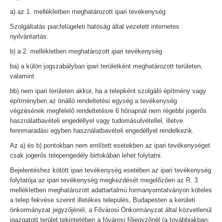
a) az 1. mellékletben meghatározott ipari tevékenység
Szolgáltatás piacfelügeleti hatóság által vezetett internetes
nyilvántartás:
b) a 2. mellékletben meghatározott ipari tevékenység
ba) a külön jogszabályban ipari területként meghatározott területen,
valamint
bb) nem ipari területen akkor, ha a telepként szolgáló építmény vagy
építményben az önálló rendeltetési egység a tevékenység
végzésének megfelelő rendeltetésre 6 hónapnál nem régebbi jogerős
használatbavételi engedéllyel vagy tudomásulvétellel, illetve
fennmaradási egyben használatbavételi engedéllyel rendelkezik.
Az a) és b) pontokban nem említett esetekben az ipari tevékenységet
csak jogerős telepengedély birtokában lehet folytatni.
Bejelentéshez kötött ipari tevékenység esetében az ipari tevékenység
folytatója az ipari tevékenység megkezdését megelőzően az R. 3.
mellékletben meghatározott adattartalmú formanyomtatványon köteles
a telep fekvése szerint illetékes település, Budapesten a kerületi
önkormányzat jegyzőjénél, a Fővárosi Önkormányzat által közvetlenül
igazgatott terület tekintetében a fővárosi főjegyzőnél (a továbbiakban: