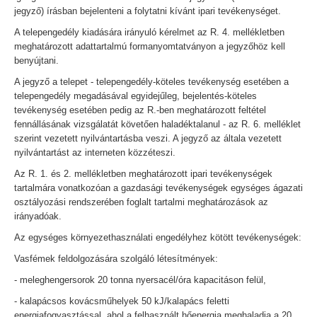
jegyző) írásban bejelenteni a folytatni kívánt ipari tevékenységet.
A telepengedély kiadására irányuló kérelmet az R. 4. mellékletben
meghatározott adattartalmú formanyomtatványon a jegyzőhöz kell
benyújtani.
A jegyző a telepet - telepengedély-köteles tevékenység esetében a
telepengedély megadásával egyidejűleg, bejelentés-köteles
tevékenység esetében pedig az R.-ben meghatározott feltétel
fennállásának vizsgálatát követően haladéktalanul - az R. 6. melléklet
szerint vezetett nyilvántartásba veszi. A jegyző az általa vezetett
nyilvántartást az interneten közzéteszi.
Az R. 1. és 2. mellékletben meghatározott ipari tevékenységek
tartalmára vonatkozóan a gazdasági tevékenységek egységes ágazati
osztályozási rendszerében foglalt tartalmi meghatározások az
irányadóak.
Az egységes környezethasználati engedélyhez kötött tevékenységek:
Vasfémek feldolgozására szolgáló létesítmények:
- meleghengersorok 20 tonna nyersacél/óra kapacitáson felül,
- kalapácsos kovácsműhelyek 50 kJ/kalapács feletti
energiafogyasztással, ahol a felhasznált hőenergia meghaladja a 20