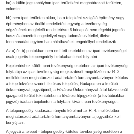
ba) a külön jogszabályban ipari területként meghatározott területen,
valamint
bb) nem ipari területen akkor, ha a telepként szolgáló építmény vagy
építményben az önálló rendeltetési egység a tevékenység
végzésének megfelelő rendeltetésre 6 hónapnál nem régebbi jogerős
használatbavételi engedéllyel vagy tudomásulvétellel, illetve
fennmaradási egyben használatbavételi engedéllyel rendelkezik.
Az a) és b) pontokban nem említett esetekben az ipari tevékenységet
csak jogerős telepengedély birtokában lehet folytatni.
Bejelentéshez kötött ipari tevékenység esetében az ipari tevékenység
folytatója az ipari tevékenység megkezdését megelőzően az R. 3.
mellékletben meghatározott adattartalmú formanyomtatványon köteles
a telep fekvése szerint illetékes település, Budapesten a kerületi
önkormányzat jegyzőjénél, a Fővárosi Önkormányzat által közvetlenül
igazgatott terület tekintetében a fővárosi főjegyzőnél (a továbbiakban:
jegyző) írásban bejelenteni a folytatni kívánt ipari tevékenységet.
A telepengedély kiadására irányuló kérelmet az R. 4. mellékletben
meghatározott adattartalmú formanyomtatványon a jegyzőhöz kell
benyújtani.
A jegyző a telepet - telepengedély-köteles tevékenység esetében a