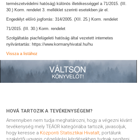
természetvédelmi hatóság) különös illetékességgel a 71/2015. (III.
30.) Korm. rendelet 3. melléklet szerinti esetekben jár el.
Engedélyt előíró jogforrás: 314/2005. (XII. 25.) Korm. rendelet
71/2015. (III. 30.) Korm. rendelet
Szolgáltatás piacfelügeleti hatóság által vezetett internetes
nyilvántartás: https://www.kormanyhivatal.hu/hu
Vissza a listához
HOVÁ TARTOZIK A TEVÉKENYSÉGEM?
Amennyiben nem tudja meghatározni, hogy a végezni kívánt
tevékenység mely TEÁOR kategóriába tartozik, javasoljuk,
hogy keresse a
Központi Statisztikai Hivatalt
, portálunk
szakértői ugyanis cégeljárási kérdésekben tudnak segíteni.