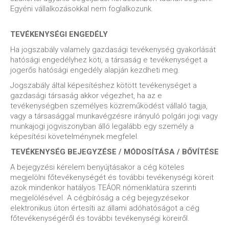
Egyéni vállalkozásokkal nem foglalkozunk.
TEVÉKENYSÉGI ENGEDÉLY
Ha jogszabály valamely gazdasági tevékenység gyakorlását
hatósági engedélyhez köti, a társaság e tevékenységet a
jogerős hatósági engedély alapján kezdheti meg.
Jogszabály által képesítéshez kötött tevékenységet a
gazdasági társaság akkor végezhet, ha az e
tevékenységben személyes közreműködést vállaló tagja,
vagy a társasággal munkavégzésre irányuló polgári jogi vagy
munkajogi jogviszonyban álló legalább egy személy a
képesítési követelménynek megfelel.
TEVÉKENYSÉG BEJEGYZÉSE / MÓDOSÍTÁSA / BŐVÍTÉSE
A bejegyzési kérelem benyújtásakor a cég köteles
megjelölni főtevékenységét és további tevékenységi köreit
azok mindenkor hatályos TEÁOR nómenklatúra szerinti
megjelölésével. A cégbíróság a cég bejegyzésekor
elektronikus úton értesíti az állami adóhatóságot a cég
főtevékenységéről és további tevékenységi köreiről.