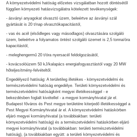
A környezetvédelmi hatóság előzetes vizsgálatban hozott döntésétől
függően környezeti hatásvizsgálatra kötelezett tevékenységek:
- ásványi anyagokat olvasztó üzem, beleértve az ásványi szál
gyártását is 20 t/nap olvasztókapacitástól,
- vas és acél (elsődleges vagy másodlagos) olvasztására szolgáló
üzem, beleértve a folyamatos öntést szolgáló üzemet is 2,5 tonna/óra
kapacitástól,
- meleghengermű 20 t/óra nyersacél feldolgozásától,
- kovácsolóüzem 50 kJ/kalapács energiafogyasztástól vagy 20 MW
hőteljesítmény-felvételtől.
Engedélyező hatóság: A területileg illetékes - környezetvédelmi és
természetvédelmi hatóság engedélye. Területi környezetvédelmi és
természetvédelmi hatóságként megyei illetékességgel - e
bekezdésben foglalt kivétellel - a megyei kormányhivatal jár el.
Budapest főváros és Pest megye területére kiterjedő illetékességgel a
Pest Megyei Kormányhivatal ár el. A környezetvédelmi hatáskörben
eljáró megyei kormányhivatal (a továbbiakban: területi
környezetvédelmi hatóság) és a természetvédelmi hatáskörben eljáró
megyei kormányhivatal (a továbbiakban: területi természetvédelmi
hatóság), (a továbbiakban együtt: a területi környezetvédelmi és