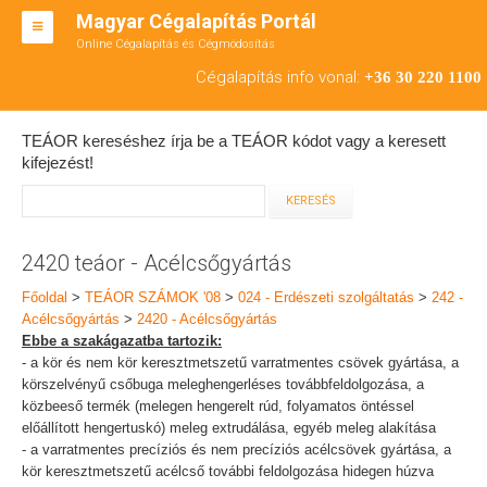
Magyar Cégalapítás Portál
Online Cégalapítás és Cégmódosítás
KFT ALAPÍTÁS
Cégalapítás info vonal:
+36 30 220 1100
BT ALAPÍTÁS
TEÁOR kereséshez írja be a TEÁOR kódot vagy a keresett
RT ALAPÍTÁS
kifejezést!
CÉGMÓDOSÍTÁS
ÁTALAKULÁS
2420 teáor - Acélcsőgyártás
TEÁOR SZÁMOK '08
Főoldal
>
TEÁOR SZÁMOK '08
>
024 - Erdészeti szolgáltatás
>
242 -
Acélcsőgyártás
>
2420 - Acélcsőgyártás
ENGEDÉLYKÖTELES
Ebbe a szakágazatba tartozik:
- a kör és nem kör keresztmetszetű varratmentes csövek gyártása, a
KAPCSOLAT
körszelvényű csőbuga meleghengerléses továbbfeldolgozása, a
közbeeső termék (melegen hengerelt rúd, folyamatos öntéssel
IRODÁK
előállított hengertuskó) meleg extrudálása, egyéb meleg alakítása
- a varratmentes precíziós és nem precíziós acélcsövek gyártása, a
kör keresztmetszetű acélcső további feldolgozása hidegen húzva