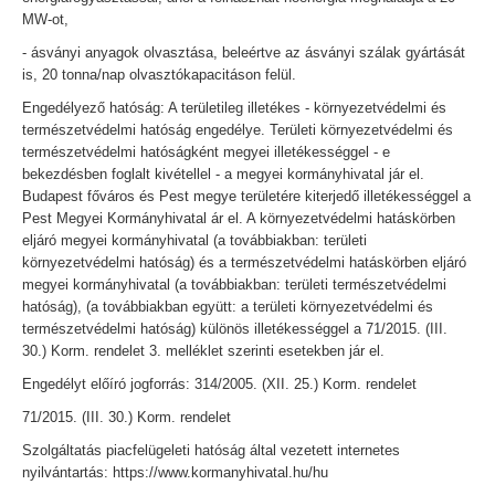
MW-ot,
- ásványi anyagok olvasztása, beleértve az ásványi szálak gyártását
is, 20 tonna/nap olvasztókapacitáson felül.
Engedélyező hatóság: A területileg illetékes - környezetvédelmi és
természetvédelmi hatóság engedélye. Területi környezetvédelmi és
természetvédelmi hatóságként megyei illetékességgel - e
bekezdésben foglalt kivétellel - a megyei kormányhivatal jár el.
Budapest főváros és Pest megye területére kiterjedő illetékességgel a
Pest Megyei Kormányhivatal ár el. A környezetvédelmi hatáskörben
eljáró megyei kormányhivatal (a továbbiakban: területi
környezetvédelmi hatóság) és a természetvédelmi hatáskörben eljáró
megyei kormányhivatal (a továbbiakban: területi természetvédelmi
hatóság), (a továbbiakban együtt: a területi környezetvédelmi és
természetvédelmi hatóság) különös illetékességgel a 71/2015. (III.
30.) Korm. rendelet 3. melléklet szerinti esetekben jár el.
Engedélyt előíró jogforrás: 314/2005. (XII. 25.) Korm. rendelet
71/2015. (III. 30.) Korm. rendelet
Szolgáltatás piacfelügeleti hatóság által vezetett internetes
nyilvántartás: https://www.kormanyhivatal.hu/hu