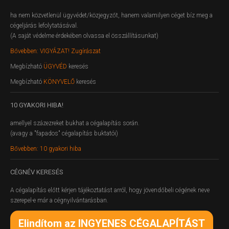
ha nem közvetlenül ügyvédet/közjegyzőt, hanem valamilyen céget bíz meg a
cégeljárás lefolytatásával.
(A saját védelme érdekében olvassa el összállításunkat)
Bővebben: VIGYÁZAT! Zugírászat
Megbízható
ÜGYVÉD
keresés
Megbízható
KÖNYVELŐ
keresés
10
GYAKORI HIBA!
amellyel százezreket bukhat a cégalapítás során.
(avagy a "fapados" cégalapítás buktatói)
Bővebben: 10 gyakori hiba
CÉGNÉV
KERESÉS
A cégalapítás előtt kérjen tájékoztatást arról, hogy jövendőbeli cégének neve
szerepel-e már a cégnyilvántarásban.
Elindítom az INGYENES CÉGALAPÍTÁST