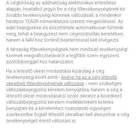
A cégbíróság az adóhatóság elektronikus értesítése
alapján, hivatalból jegyzi be a cég főtevékenységének és
további tevékenységi köreinek változásait, a mindenkor
hatályos TEÁOR nómenklatúra szerinti megjelöléssel. Az
adat bejegyzése és közzététele automatikusan történik
meg, tehát a bejegyzést nem cégmódosítás keretében,
hanem a NAV-hoz történő bejelentéssel kell elvégezni.
A társaság főtevékenységnek nem minősülő tevékenységi
körének megváltoztatásáról a legfőbb szerv egyszerű
szótöbbséggel hoz határozatot.
Ha a létesítő okirat módosítása kizárólag a cég
tevékenységi körét érinti -
kivéve ha az a cég létesítő
okiratbeli főtevénységének változása
-, nem szükséges
változásbejegyzési kérelem benyújtása, hanem a cég a
létesítő okirat módosításáról szóló okiratot a következő
változásbejegyzési kérelem mellékleteként köteles
benyújtani és a kérelemhez csatolandó egységes
szerkezetbe foglalt létesítő okiratban kell átvezetnie a cég
tevékenységét érintő változást is.