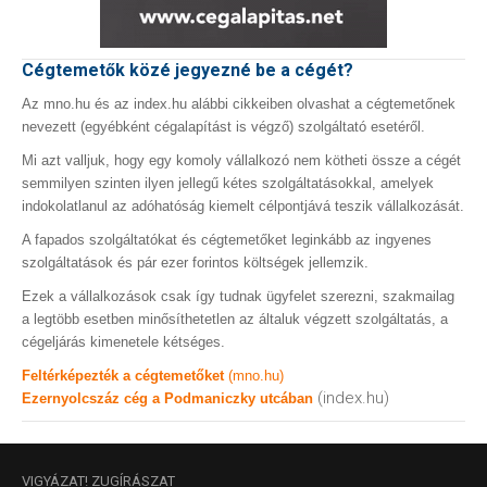
Cégtemetők közé jegyezné be a cégét?
Az mno.hu és az index.hu alábbi cikkeiben olvashat a cégtemetőnek
nevezett (egyébként cégalapítást is végző) szolgáltató esetéről.
Mi azt valljuk, hogy egy komoly vállalkozó nem kötheti össze a cégét
semmilyen szinten ilyen jellegű kétes szolgáltatásokkal, amelyek
indokolatlanul az adóhatóság kiemelt célpontjává teszik vállalkozását.
A fapados szolgáltatókat és cégtemetőket leginkább az ingyenes
szolgáltatások és pár ezer forintos költségek jellemzik.
Ezek a vállalkozások csak így tudnak ügyfelet szerezni, szakmailag
a legtöbb esetben minősíthetetlen az általuk végzett szolgáltatás, a
cégeljárás kimenetele kétséges.
Feltérképezték a cégtemetőket
(mno.hu)
(index.hu)
Ezernyolcszáz cég a Podmaniczky utcában
VIGYÁZAT!
ZUGÍRÁSZAT