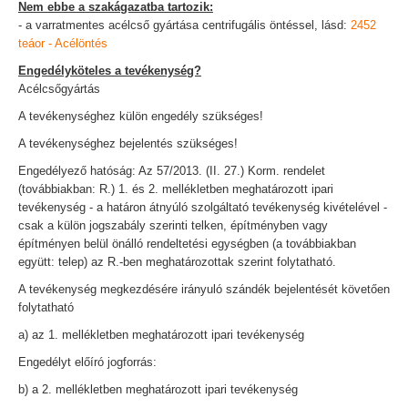
Nem ebbe a szakágazatba tartozik:
- a varratmentes acélcső gyártása centrifugális öntéssel, lásd:
2452
teáor - Acélöntés
Engedélyköteles a tevékenység?
Acélcsőgyártás
A tevékenységhez külön engedély szükséges!
A tevékenységhez bejelentés szükséges!
Engedélyező hatóság: Az 57/2013. (II. 27.) Korm. rendelet
(továbbiakban: R.) 1. és 2. mellékletben meghatározott ipari
tevékenység - a határon átnyúló szolgáltató tevékenység kivételével -
csak a külön jogszabály szerinti telken, építményben vagy
építményen belül önálló rendeltetési egységben (a továbbiakban
együtt: telep) az R.-ben meghatározottak szerint folytatható.
A tevékenység megkezdésére irányuló szándék bejelentését követően
folytatható
a) az 1. mellékletben meghatározott ipari tevékenység
Engedélyt előíró jogforrás:
b) a 2. mellékletben meghatározott ipari tevékenység