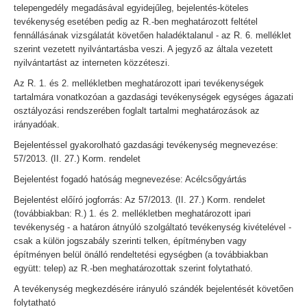
telepengedély megadásával egyidejűleg, bejelentés-köteles
tevékenység esetében pedig az R.-ben meghatározott feltétel
fennállásának vizsgálatát követően haladéktalanul - az R. 6. melléklet
szerint vezetett nyilvántartásba veszi. A jegyző az általa vezetett
nyilvántartást az interneten közzéteszi.
Az R. 1. és 2. mellékletben meghatározott ipari tevékenységek
tartalmára vonatkozóan a gazdasági tevékenységek egységes ágazati
osztályozási rendszerében foglalt tartalmi meghatározások az
irányadóak.
Bejelentéssel gyakorolható gazdasági tevékenység megnevezése:
57/2013. (II. 27.) Korm. rendelet
Bejelentést fogadó hatóság megnevezése: Acélcsőgyártás
Bejelentést előíró jogforrás: Az 57/2013. (II. 27.) Korm. rendelet
(továbbiakban: R.) 1. és 2. mellékletben meghatározott ipari
tevékenység - a határon átnyúló szolgáltató tevékenység kivételével -
csak a külön jogszabály szerinti telken, építményben vagy
építményen belül önálló rendeltetési egységben (a továbbiakban
együtt: telep) az R.-ben meghatározottak szerint folytatható.
A tevékenység megkezdésére irányuló szándék bejelentését követően
folytatható