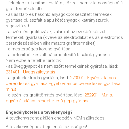
- feldolgozott csillám, csillám-, tőzeg-, nem villamossági célú
grafittermékek stb.
- az aszfalt- és hasonló anyagokból készített termékek
gyártása pl. aszfalt alapú kötőanyagok, kátrányszurok,
ragasztó stb.
- a szén- és grafitszálak, valamint az ezekből készült
termékek gyártása (kivéve az elektródákat és az elektromos
berendezésekben alkalmazott grafitterméket)
- a mesterséges korund gyártása
- a betonitból készült páramentesítő tasakok gyártása
Nem ebbe a tételbe tartozik:
- az üveggyapot és nem szőtt termékeinek gyártása, lásd:
231401 - Üvegszálgyártás
- a grafitelektróda gyártása, lásd:
279001 - Egyéb villamos
berendezés gyártása Egyéb villamos berendezés gyártása
m.n.s.
- a szén- és grafittömítés gyártása, lásd:
282901 - M.n.s.
egyéb általános rendeltetésű gép gyártása
Engedélyköteles a tevékenység?
A tevékenységhez külön engedély NEM szükséges!
A tevékenységhez bejelentés szükséges!