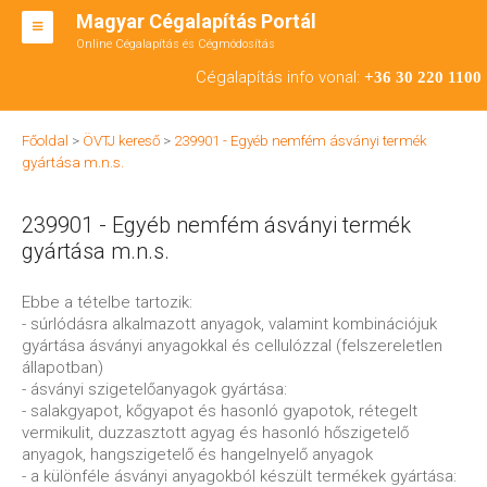
Magyar Cégalapítás Portál
Online Cégalapítás és Cégmódosítás
KFT ALAPÍTÁS
Cégalapítás info vonal:
+36 30 220 1100
BT ALAPÍTÁS
Főoldal
>
ÖVTJ kereső
>
239901 - Egyéb nemfém ásványi termék
RT ALAPÍTÁS
gyártása m.n.s.
CÉGMÓDOSÍTÁS
239901 - Egyéb nemfém ásványi termék
ÁTALAKULÁS
gyártása m.n.s.
TEÁOR SZÁMOK '08
Ebbe a tételbe tartozik:
- súrlódásra alkalmazott anyagok, valamint kombinációjuk
ENGEDÉLYKÖTELES
gyártása ásványi anyagokkal és cellulózzal (felszereletlen
állapotban)
KAPCSOLAT
- ásványi szigetelőanyagok gyártása:
- salakgyapot, kőgyapot és hasonló gyapotok, rétegelt
IRODÁK
vermikulit, duzzasztott agyag és hasonló hőszigetelő
anyagok, hangszigetelő és hangelnyelő anyagok
- a különféle ásványi anyagokból készült termékek gyártása: