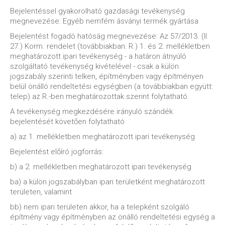
Bejelentéssel gyakorolható gazdasági tevékenység
megnevezése: Egyéb nemfém ásványi termék gyártása
Bejelentést fogadó hatóság megnevezése: Az 57/2013. (II.
27.) Korm. rendelet (továbbiakban: R.) 1. és 2. mellékletben
meghatározott ipari tevékenység - a határon átnyúló
szolgáltató tevékenység kivételével - csak a külön
jogszabály szerinti telken, építményben vagy építményen
belül önálló rendeltetési egységben (a továbbiakban együtt:
telep) az R.-ben meghatározottak szerint folytatható.
A tevékenység megkezdésére irányuló szándék
bejelentését követően folytatható
a) az 1. mellékletben meghatározott ipari tevékenység
Bejelentést előíró jogforrás:
b) a 2. mellékletben meghatározott ipari tevékenység
ba) a külön jogszabályban ipari területként meghatározott
területen, valamint
bb) nem ipari területen akkor, ha a telepként szolgáló
építmény vagy építményben az önálló rendeltetési egység a