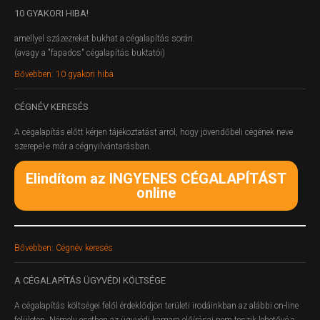
10
GYAKORI HIBA!
amellyel százezreket bukhat a cégalapítás során.
(avagy a "fapados" cégalapítás buktatói)
Bővebben: 10 gyakori hiba
CÉGNÉV
KERESÉS
A cégalapítás előtt kérjen tájékoztatást arról, hogy jövendőbeli cégének neve
szerepel-e már a cégnyilvántarásban.
Elindítom az INGYENES CÉGALAPÍTÁST
online
Bővebben: Cégnév keresés
A
CÉGALAPÍTÁS ÜGYVÉDI KÖLTSÉGE
A cégalapítás költségei felől érdeklődjön területi irodáinkban az alábbi on-line