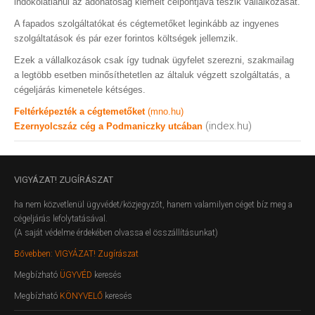
indokolatlanul az adóhatóság kiemelt célpontjává teszik vállalkozását.
A fapados szolgáltatókat és cégtemetőket leginkább az ingyenes
szolgáltatások és pár ezer forintos költségek jellemzik.
Ezek a vállalkozások csak így tudnak ügyfelet szerezni, szakmailag
a legtöbb esetben minősíthetetlen az általuk végzett szolgáltatás, a
cégeljárás kimenetele kétséges.
Feltérképezték a cégtemetőket
(mno.hu)
(index.hu)
Ezernyolcszáz cég a Podmaniczky utcában
VIGYÁZAT!
ZUGÍRÁSZAT
ha nem közvetlenül ügyvédet/közjegyzőt, hanem valamilyen céget bíz meg a
cégeljárás lefolytatásával.
(A saját védelme érdekében olvassa el összállításunkat)
Bővebben: VIGYÁZAT! Zugírászat
Megbízható
ÜGYVÉD
keresés
Megbízható
KÖNYVELŐ
keresés