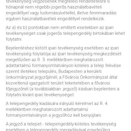
tevékenység végzésének megfelelő rendeltetésre 6
hónapnál nem régebbi jogerős használatbavételi
engedéllyel vagy tudomásulvétellel, illetve fennmaradási
egyben használatbavételi engedéllyel rendelkezik.
Az a) és b) pontokban nem említett esetekben az ipari
tevékenységet csak jogerős telepengedély birtokában lehet
folytatni.
Bejelentéshez kötött ipari tevékenység esetében az ipari
tevékenység folytatója az ipari tevékenység megkezdését
megelőzően az R. 3. mellékletben meghatározott
adattartalmú formanyomtatványon köteles a telep fekvése
szerint illetékes település, Budapesten a kerületi
önkormányzat jegyzőjénél, a Fővárosi Önkormányzat által
közvetlenül igazgatott terület tekintetében a fővárosi
főjegyzőnél (a továbbiakban: jegyző) írásban bejelenteni a
folytatni kívánt ipari tevékenységet.
A telepengedély kiadására irányuló kérelmet az R. 4.
mellékletben meghatározott adattartalmú
formanyomtatványon a jegyzőhöz kell benyújtani.
A jegyző a telepet - telepengedély-köteles tevékenység
esetében a telepengedély megadásával egyidejűleg,