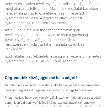
bejelentés-köteles tevékenység esetében pedig az R.-ben
meghatározott feltétel fennállásának vizsgálatát követően
haladéktalanul - az R. 6. melléklet szerint vezetett
nyilvántartásba veszi. A jegyző az általa vezetett
nyilvántartást az interneten közzéteszi.
Az R. 1. és 2. mellékletben meghatározott ipari
tevékenységek tartalmára vonatkozóan a gazdasági
tevékenységek egységes ágazati osztályozási
rendszerében foglalt tartalmi meghatározások az
irányadóak.
Szolgáltatás piacfelügeleti hatóság által vezetett internetes
nyilvántartás: 57/2013. (II. 27.) Korm. rendelet
Cégtemetők közé jegyezné be a cégét?
Az mno.hu és az index.hu alábbi cikkeiben olvashat a cégtemetőnek
nevezett (egyébként cégalapítást is végző) szolgáltató esetéről.
Mi azt valljuk, hogy egy komoly vállalkozó nem kötheti össze a cégét
semmilyen szinten ilyen jellegű kétes szolgáltatásokkal, amelyek