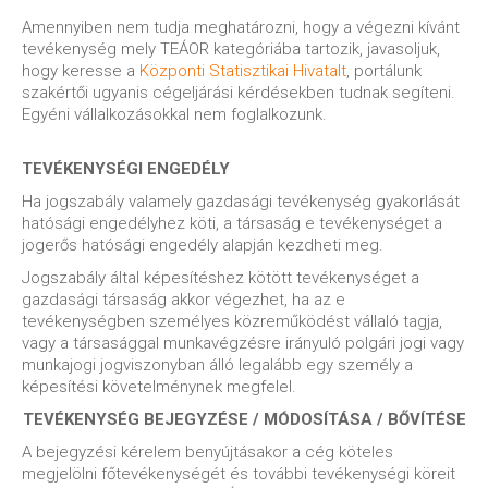
Amennyiben nem tudja meghatározni, hogy a végezni kívánt
tevékenység mely TEÁOR kategóriába tartozik, javasoljuk,
hogy keresse a
Központi Statisztikai Hivatalt
, portálunk
szakértői ugyanis cégeljárási kérdésekben tudnak segíteni.
Egyéni vállalkozásokkal nem foglalkozunk.
TEVÉKENYSÉGI ENGEDÉLY
Ha jogszabály valamely gazdasági tevékenység gyakorlását
hatósági engedélyhez köti, a társaság e tevékenységet a
jogerős hatósági engedély alapján kezdheti meg.
Jogszabály által képesítéshez kötött tevékenységet a
gazdasági társaság akkor végezhet, ha az e
tevékenységben személyes közreműködést vállaló tagja,
vagy a társasággal munkavégzésre irányuló polgári jogi vagy
munkajogi jogviszonyban álló legalább egy személy a
képesítési követelménynek megfelel.
TEVÉKENYSÉG BEJEGYZÉSE / MÓDOSÍTÁSA / BŐVÍTÉSE
A bejegyzési kérelem benyújtásakor a cég köteles
megjelölni főtevékenységét és további tevékenységi köreit