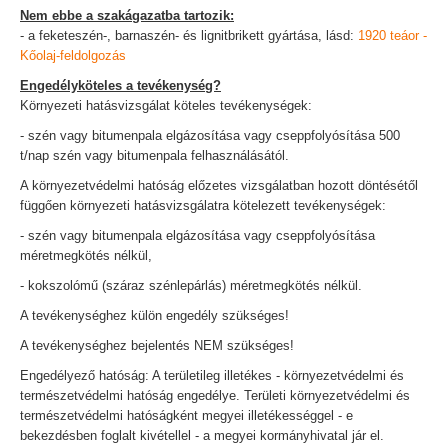
Nem ebbe a szakágazatba tartozik:
- a feketeszén-, barnaszén- és lignitbrikett gyártása, lásd:
1920 teáor -
Kőolaj-feldolgozás
Engedélyköteles a tevékenység?
Környezeti hatásvizsgálat köteles tevékenységek:
- szén vagy bitumenpala elgázosítása vagy cseppfolyósítása 500
t/nap szén vagy bitumenpala felhasználásától.
A környezetvédelmi hatóság előzetes vizsgálatban hozott döntésétől
függően környezeti hatásvizsgálatra kötelezett tevékenységek:
- szén vagy bitumenpala elgázosítása vagy cseppfolyósítása
méretmegkötés nélkül,
- kokszolómű (száraz szénlepárlás) méretmegkötés nélkül.
A tevékenységhez külön engedély szükséges!
A tevékenységhez bejelentés NEM szükséges!
Engedélyező hatóság: A területileg illetékes - környezetvédelmi és
természetvédelmi hatóság engedélye. Területi környezetvédelmi és
természetvédelmi hatóságként megyei illetékességgel - e
bekezdésben foglalt kivétellel - a megyei kormányhivatal jár el.