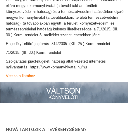
eljáró megyei kormányhivatal (a továbbiakban: területi
környezetvédelmi hatóság) és a természetvédelmi hatáskörben eljáró
megyei kormányhivatal (a továbbiakban: területi természetvédelmi
hatóság), (a továbbiakban együtt: a területi környezetvédelmi és
természetvédelmi hatóság) különös illetékességgel a 71/2015. (III.
30.) Korm. rendelet 3. melléklet szerinti esetekben jár el.
Engedélyt előíró jogforrás: 314/2005. (XII. 25.) Korm. rendelet
71/2015. (III. 30.) Korm. rendelet
Szolgáltatás piacfelügeleti hatóság által vezetett internetes
nyilvántartás: https://www.kormanyhivatal.hu/hu
Vissza a listához
HOVÁ TARTOZIK A TEVÉKENYSÉGEM?