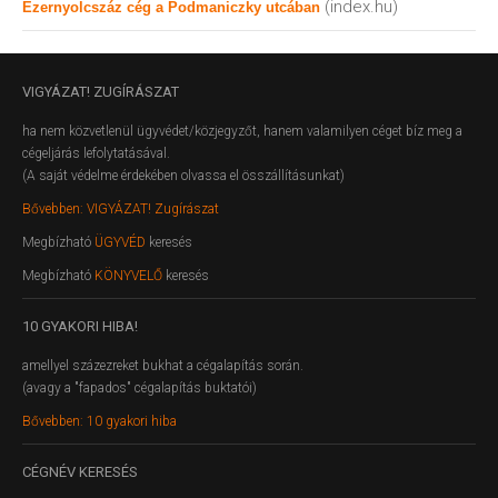
(index.hu)
Ezernyolcszáz cég a Podmaniczky utcában
VIGYÁZAT!
ZUGÍRÁSZAT
ha nem közvetlenül ügyvédet/közjegyzőt, hanem valamilyen céget bíz meg a
cégeljárás lefolytatásával.
(A saját védelme érdekében olvassa el összállításunkat)
Bővebben: VIGYÁZAT! Zugírászat
Megbízható
ÜGYVÉD
keresés
Megbízható
KÖNYVELŐ
keresés
10
GYAKORI HIBA!
amellyel százezreket bukhat a cégalapítás során.
(avagy a "fapados" cégalapítás buktatói)
Bővebben: 10 gyakori hiba
CÉGNÉV
KERESÉS