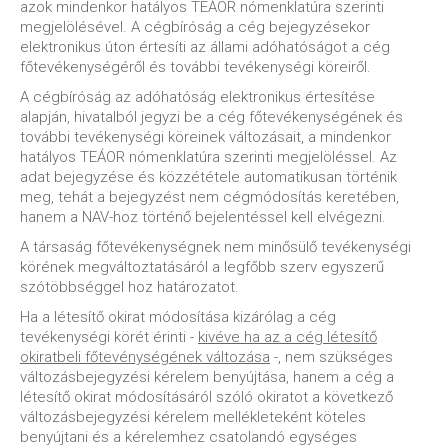
azok mindenkor hatályos TEÁOR nómenklatúra szerinti
megjelölésével. A cégbíróság a cég bejegyzésekor
elektronikus úton értesíti az állami adóhatóságot a cég
főtevékenységéről és további tevékenységi köreiről.
A cégbíróság az adóhatóság elektronikus értesítése
alapján, hivatalból jegyzi be a cég főtevékenységének és
további tevékenységi köreinek változásait, a mindenkor
hatályos TEÁOR nómenklatúra szerinti megjelöléssel. Az
adat bejegyzése és közzététele automatikusan történik
meg, tehát a bejegyzést nem cégmódosítás keretében,
hanem a NAV-hoz történő bejelentéssel kell elvégezni.
A társaság főtevékenységnek nem minősülő tevékenységi
körének megváltoztatásáról a legfőbb szerv egyszerű
szótöbbséggel hoz határozatot.
Ha a létesítő okirat módosítása kizárólag a cég
tevékenységi körét érinti -
kivéve ha az a cég létesítő
okiratbeli főtevénységének változása
-, nem szükséges
változásbejegyzési kérelem benyújtása, hanem a cég a
létesítő okirat módosításáról szóló okiratot a következő
változásbejegyzési kérelem mellékleteként köteles
benyújtani és a kérelemhez csatolandó egységes