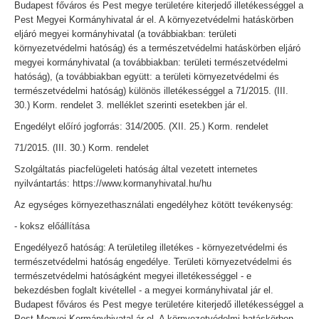
Budapest főváros és Pest megye területére kiterjedő illetékességgel a
Pest Megyei Kormányhivatal ár el. A környezetvédelmi hatáskörben
eljáró megyei kormányhivatal (a továbbiakban: területi
környezetvédelmi hatóság) és a természetvédelmi hatáskörben eljáró
megyei kormányhivatal (a továbbiakban: területi természetvédelmi
hatóság), (a továbbiakban együtt: a területi környezetvédelmi és
természetvédelmi hatóság) különös illetékességgel a 71/2015. (III.
30.) Korm. rendelet 3. melléklet szerinti esetekben jár el.
Engedélyt előíró jogforrás: 314/2005. (XII. 25.) Korm. rendelet
71/2015. (III. 30.) Korm. rendelet
Szolgáltatás piacfelügeleti hatóság által vezetett internetes
nyilvántartás: https://www.kormanyhivatal.hu/hu
Az egységes környezethasználati engedélyhez kötött tevékenység:
- koksz előállítása
Engedélyező hatóság: A területileg illetékes - környezetvédelmi és
természetvédelmi hatóság engedélye. Területi környezetvédelmi és
természetvédelmi hatóságként megyei illetékességgel - e
bekezdésben foglalt kivétellel - a megyei kormányhivatal jár el.
Budapest főváros és Pest megye területére kiterjedő illetékességgel a
Pest Megyei Kormányhivatal ár el. A környezetvédelmi hatáskörben