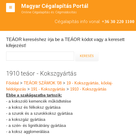
Magyar Cégalapítás Portál
Online Cégalapítás és Cégmódosítás
KFT ALAPÍTÁS
Cégalapítás info vonal:
+36 30 220 1100
BT ALAPÍTÁS
TEÁOR kereséshez írja be a TEÁOR kódot vagy a keresett
RT ALAPÍTÁS
kifejezést!
CÉGMÓDOSÍTÁS
ÁTALAKULÁS
1910 teáor - Kokszgyártás
TEÁOR SZÁMOK '08
Főoldal
>
TEÁOR SZÁMOK '08
>
19 - Kokszgyártás, kőolaj-
feldolgozás
>
191 - Kokszgyártás
>
1910 - Kokszgyártás
ENGEDÉLYKÖTELES
Ebbe a szakágazatba tartozik:
- a kokszoló kemencék működtetése
KAPCSOLAT
- a koksz és félkoksz gyártása
- a szurok és a szurokkoksz gyártása
IRODÁK
- a kokszgáz gyártása
- a szén- és lignitkátrány gyártása
- a koksz agglomerálása