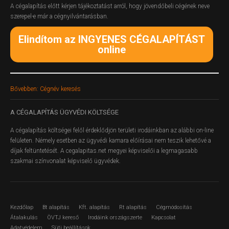
A cégalapítás előtt kérjen tájékoztatást arról, hogy jövendőbeli cégének neve
szerepel-e már a cégnyilvántarásban.
Elindítom az INGYENES CÉGALAPÍTÁST
online
Bővebben: Cégnév keresés
A
CÉGALAPÍTÁS ÜGYVÉDI KÖLTSÉGE
A cégalapítás költségei felől érdeklődjön területi irodáinkban az alábbi on-line
felületen.
Némely esetben az ügyvédi kamara előírásai nem teszik lehetővé a
díjak feltüntetését. A cegalapitas.net megyei képviselői a legmagasabb
szakmai színvonalat képviselő ügyvédek.
Kezdőlap
Bt alapítás
Kft. alapítás
Rt alapítás
Cégmódosítás
Átalakulás
ÖVTJ kereső
Irodáink országszerte
Kapcsolat
Adatvédelem
Süti beállítások