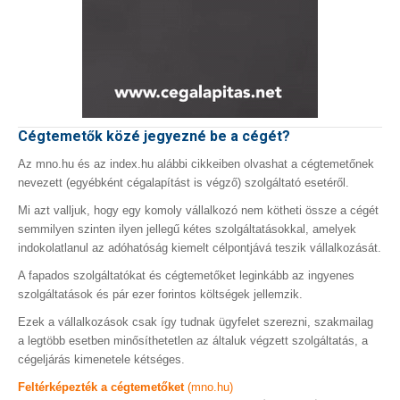
Cégtemetők közé jegyezné be a cégét?
Az mno.hu és az index.hu alábbi cikkeiben olvashat a cégtemetőnek
nevezett (egyébként cégalapítást is végző) szolgáltató esetéről.
Mi azt valljuk, hogy egy komoly vállalkozó nem kötheti össze a cégét
semmilyen szinten ilyen jellegű kétes szolgáltatásokkal, amelyek
indokolatlanul az adóhatóság kiemelt célpontjává teszik vállalkozását.
A fapados szolgáltatókat és cégtemetőket leginkább az ingyenes
szolgáltatások és pár ezer forintos költségek jellemzik.
Ezek a vállalkozások csak így tudnak ügyfelet szerezni, szakmailag
a legtöbb esetben minősíthetetlen az általuk végzett szolgáltatás, a
cégeljárás kimenetele kétséges.
Feltérképezték a cégtemetőket
(mno.hu)