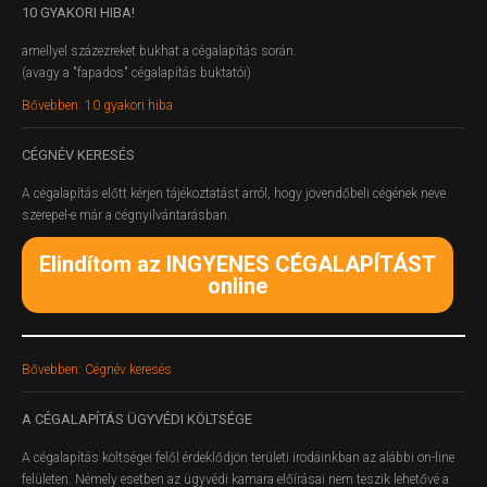
10
GYAKORI HIBA!
amellyel százezreket bukhat a cégalapítás során.
(avagy a "fapados" cégalapítás buktatói)
Bővebben: 10 gyakori hiba
CÉGNÉV
KERESÉS
A cégalapítás előtt kérjen tájékoztatást arról, hogy jövendőbeli cégének neve
szerepel-e már a cégnyilvántarásban.
Elindítom az INGYENES CÉGALAPÍTÁST
online
Bővebben: Cégnév keresés
A
CÉGALAPÍTÁS ÜGYVÉDI KÖLTSÉGE
A cégalapítás költségei felől érdeklődjön területi irodáinkban az alábbi on-line
felületen.
Némely esetben az ügyvédi kamara előírásai nem teszik lehetővé a