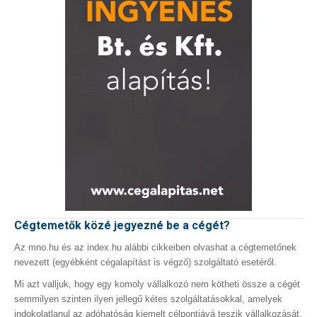
Cégtemetők közé jegyezné be a cégét?
Az mno.hu és az index.hu alábbi cikkeiben olvashat a cégtemetőnek
nevezett (egyébként cégalapítást is végző) szolgáltató esetéről.
Mi azt valljuk, hogy egy komoly vállalkozó nem kötheti össze a cégét
semmilyen szinten ilyen jellegű kétes szolgáltatásokkal, amelyek
indokolatlanul az adóhatóság kiemelt célpontjává teszik vállalkozását.