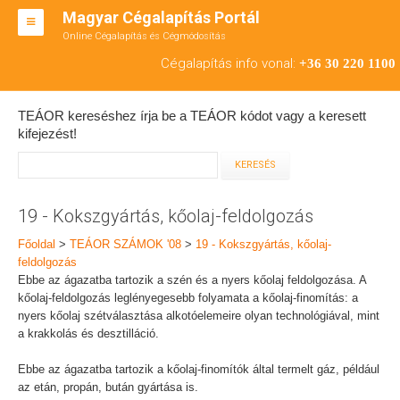
Magyar Cégalapítás Portál
Online Cégalapítás és Cégmódosítás
KFT ALAPÍTÁS
Cégalapítás info vonal:
+36 30 220 1100
BT ALAPÍTÁS
TEÁOR kereséshez írja be a TEÁOR kódot vagy a keresett
RT ALAPÍTÁS
kifejezést!
CÉGMÓDOSÍTÁS
ÁTALAKULÁS
19 - Kokszgyártás, kőolaj-feldolgozás
TEÁOR SZÁMOK '08
Főoldal
>
TEÁOR SZÁMOK '08
>
19 - Kokszgyártás, kőolaj-
feldolgozás
ENGEDÉLYKÖTELES
Ebbe az ágazatba tartozik a szén és a nyers kőolaj feldolgozása. A
kőolaj-feldolgozás leglényegesebb folyamata a kőolaj-finomítás: a
KAPCSOLAT
nyers kőolaj szétválasztása alkotóelemeire olyan technológiával, mint
a krakkolás és desztilláció.
IRODÁK
Ebbe az ágazatba tartozik a kőolaj-finomítók által termelt gáz, például
az etán, propán, bután gyártása is.