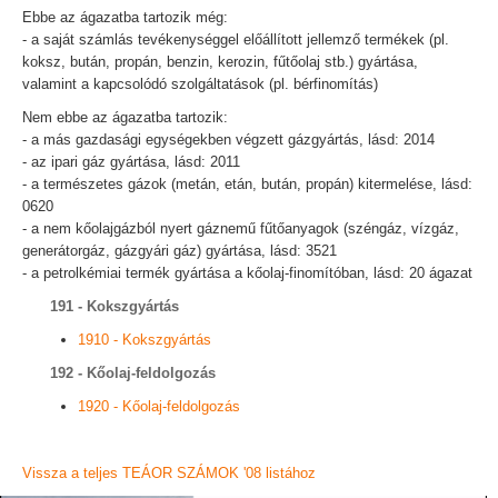
Ebbe az ágazatba tartozik még:
- a saját számlás tevékenységgel előállított jellemző termékek (pl.
koksz, bután, propán, benzin, kerozin, fűtőolaj stb.) gyártása,
valamint a kapcsolódó szolgáltatások (pl. bérfinomítás)
Nem ebbe az ágazatba tartozik:
- a más gazdasági egységekben végzett gázgyártás, lásd: 2014
- az ipari gáz gyártása, lásd: 2011
- a természetes gázok (metán, etán, bután, propán) kitermelése, lásd:
0620
- a nem kőolajgázból nyert gáznemű fűtőanyagok (széngáz, vízgáz,
generátorgáz, gázgyári gáz) gyártása, lásd: 3521
- a petrolkémiai termék gyártása a kőolaj-finomítóban, lásd: 20 ágazat
191 - Kokszgyártás
1910 - Kokszgyártás
192 - Kőolaj-feldolgozás
1920 - Kőolaj-feldolgozás
Vissza a teljes TEÁOR SZÁMOK '08 listához