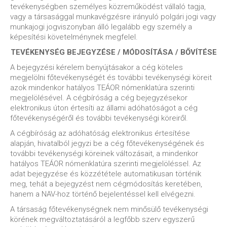
tevékenységben személyes közreműködést vállaló tagja,
vagy a társasággal munkavégzésre irányuló polgári jogi vagy
munkajogi jogviszonyban álló legalább egy személy a
képesítési követelménynek megfelel.
TEVÉKENYSÉG BEJEGYZÉSE / MÓDOSÍTÁSA / BŐVÍTÉSE
A bejegyzési kérelem benyújtásakor a cég köteles
megjelölni főtevékenységét és további tevékenységi köreit
azok mindenkor hatályos TEÁOR nómenklatúra szerinti
megjelölésével. A cégbíróság a cég bejegyzésekor
elektronikus úton értesíti az állami adóhatóságot a cég
főtevékenységéről és további tevékenységi köreiről.
A cégbíróság az adóhatóság elektronikus értesítése
alapján, hivatalból jegyzi be a cég főtevékenységének és
további tevékenységi köreinek változásait, a mindenkor
hatályos TEÁOR nómenklatúra szerinti megjelöléssel. Az
adat bejegyzése és közzététele automatikusan történik
meg, tehát a bejegyzést nem cégmódosítás keretében,
hanem a NAV-hoz történő bejelentéssel kell elvégezni.
A társaság főtevékenységnek nem minősülő tevékenységi
körének megváltoztatásáról a legfőbb szerv egyszerű