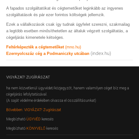
A fapados szolgáltatókat és cégtemetőket leginkább az ingyenes
szolgáltatások és pár ezer forintos költségek jellemzik.
Ezek a vállalkozások csak így tudnak ügyfelet szerezni, szakmailag
a legtöbb esetben minősíthetetlen az általuk végzett szolgáltatás, a
cégeljárás kimenetele kétséges.
Feltérképezték a cégtemetőket
(mno.hu)
(index.hu)
Ezernyolcszáz cég a Podmaniczky utcában
VIGYÁZAT!
ZUGÍRÁSZAT
ha nem közvetlenül ügyvédet/közjegyzőt, hanem valamilyen céget bíz meg a
cégeljárás lefolytatásával.
(A saját védelme érdekében olvassa el összállításunkat)
Bővebben: VIGYÁZAT! Zugírászat
Megbízható
ÜGYVÉD
keresés
Megbízható
KÖNYVELŐ
keresés