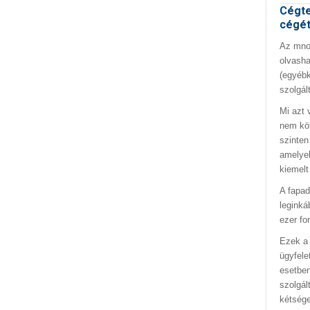
Cégte
cégé
Az mno.
olvasha
(egyébk
szolgál
Mi azt 
nem kö
szinten
amelyek
kiemelt
A fapad
leginká
ezer fo
Ezek a 
ügyfele
esetben
szolgál
kétség