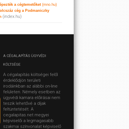
képezték a cégtemetőket
(mno.hu)
olcszáz cég a Podmaniczky
(index.hu)
n
A
CÉGALAPÍTÁS ÜGYVÉDI
KÖLTSÉGE
A cégalapítás költségei felől
érdeklődjön területi
irodáinkban az alábbi on-line
felületen.
Némely esetben az
ügyvédi kamara előírásai nem
teszik lehetővé a díjak
feltüntetését. A
cegalapitas.net megyei
képviselői a legmagasabb
szakmai színvonalat képviselő