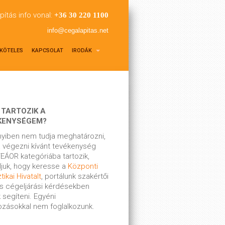
pítás info vonal:
+36 30 220 1100
info@cegalapitas.net
KÖTELES
KAPCSOLAT
IRODÁK
 TARTOZIK A
KENYSÉGEM?
yiben nem tudja meghatározni,
 végezni kívánt tevékenység
EÁOR kategóriába tartozik,
ljuk, hogy keresse a
Központi
tikai Hivatalt
, portálunk szakértői
s cégeljárási kérdésekben
 segíteni. Egyéni
kozásokkal nem foglalkozunk.