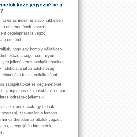
metők közé jegyezné be a
t?
hu és az index.hu alábbi cikkeiben
t a cégtemetőnek nevezett
ént cégalapítást is végző)
tató esetéről.
valljuk, hogy egy komoly vállalkozó
theti össze a cégét semmilyen
 ilyen jellegű kétes szolgáltatásokkal,
 indokolatlanul az adóhatóság
 célpontjává teszik vállalkozását.
os szolgáltatókat és cégtemetőket
bb az ingyenes szolgáltatások és pár
rintos költségek jellemzik.
vállalkozások csak így tudnak
t szerezni, szakmailag a legtöbb
 minősíthetetlen az általuk végzett
tatás, a cégeljárás kimenetele
es.