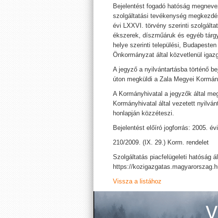
Bejelentést fogadó hatóság megneve
szolgáltatási tevékenység megkezdés
évi LXXVI. törvény szerinti szolgálta
ékszerek, díszműáruk és egyéb tárgy
helye szerinti települési, Budapesten
Önkormányzat által közvetlenül igazgat
A jegyző a nyilvántartásba történő b
úton megküldi a Zala Megyei Kormány
A Kormányhivatal a jegyzők által meg
Kormányhivatal által vezetett nyilván
honlapján közzéteszi.
Bejelentést előíró jogforrás: 2005. é
210/2009. (IX. 29.) Korm. rendelet
Szolgáltatás piacfelügeleti hatóság ál
https://kozigazgatas.magyarorszag.
Vissza a listához