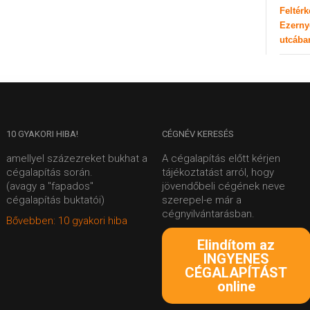
Feltér
Ezerny
utcába
10
GYAKORI HIBA!
CÉGNÉV
KERESÉS
amellyel százezreket bukhat a
A cégalapítás előtt kérjen
cégalapítás során.
tájékoztatást arról, hogy
(avagy a "fapados"
jövendőbeli cégének neve
cégalapítás buktatói)
szerepel-e már a
cégnyilvántarásban.
Bővebben: 10 gyakori hiba
Elindítom az
INGYENES
CÉGALAPÍTÁST
online