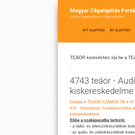
Magyar Cégalapítás Portá
Online Cégalapítás és Cégmódosítás
KFT ALAPÍTÁS
BT ALAPÍTÁS
TEÁOR kereséshez írja be a TEÁ
4743 teáor - Aud
kiskereskedelme
Főoldal
>
TEÁOR SZÁMOK '08
>
47
474 - Információs, híradástechnikai
kiskereskedelme
Ebbe a szakágazatba tartozik:
- a rádió- és televíziókészülékek ki
- az audio- és videokészülékek kisk