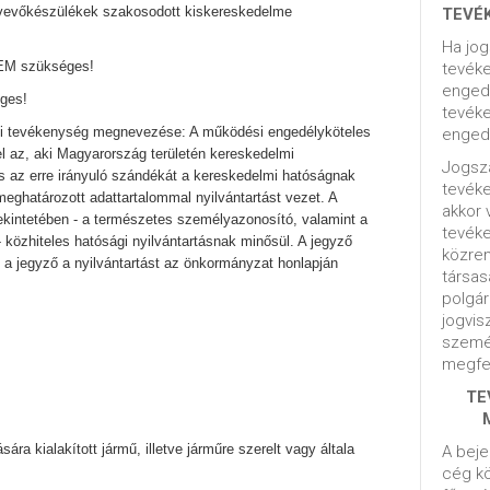
elvevőkészülékek szakosodott kiskereskedelme
TEVÉ
Ha jog
NEM szükséges!
tevéke
engedé
ges!
tevéke
gi tevékenység megnevezése: A működési engedélyköteles
engedé
l az, aki Magyarország területén kereskedelmi
Jogsza
es az erre irányuló szándékát a kereskedelmi hatóságnak
tevék
 meghatározott adattartalommal nyilvántartást vezet. A
akkor 
ekintetében - a természetes személyazonosító, valamint a
tevék
- közhiteles hatósági nyilvántartásnak minősül. A jegyző
közrem
s, a jegyző a nyilvántartást az önkormányzat honlapján
társas
polgár
jogvis
szemé
megfel
TE
ra kialakított jármű, illetve járműre szerelt vagy általa
A beje
cég kö