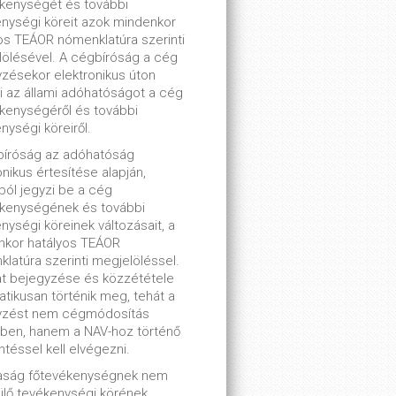
kenységét és további
nységi köreit azok mindenkor
os TEÁOR nómenklatúra szerinti
ölésével. A cégbíróság a cég
zésekor elektronikus úton
ti az állami adóhatóságot a cég
kenységéről és további
nységi köreiről.
bíróság az adóhatóság
onikus értesítése alapján,
lból jegyzi be a cég
ékenységének és további
nységi köreinek változásait, a
nkor hatályos TEÁOR
latúra szerinti megjelöléssel.
t bejegyzése és közzététele
tikusan történik meg, tehát a
yzést nem cégmódosítás
ben, hanem a NAV-hoz történő
ntéssel kell elvégezni.
saság főtevékenységnek nem
lő tevékenységi körének