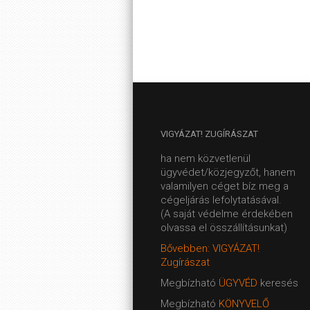
VIGYÁZAT!
ZUGÍRÁSZAT
ha nem közvetlenül
ügyvédet/közjegyzőt, hanem
valamilyen céget bíz meg a
cégeljárás lefolytatásával.
(A saját védelme érdekében
olvassa el összállításunkat)
Bővebben: VIGYÁZAT!
Zugírászat
Megbízható
ÜGYVÉD
keresés
Megbízható
KÖNYVELŐ