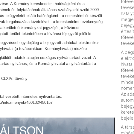
főtevé
zése: A Kormány kereskedelmi hatóságként és a
tevéke
ének és folytatásának általános szabályairól szóló 2009.
hatály
tás felügyeletét ellátó hatóságként - a nemesfémből készült
megjel
ak forgalmazása kivételével - a kereskedelmi tevékenység
bejegy
 a kerületi önkormányzat jegyzőjét, a Fővárosi
értesí
ott terület tekintetében a fővárosi főjegyzőt jelöli ki.
főtevé
ejegyzéssel egyidejűleg a bejegyzett adatokat elektronikus
tevéke
hivatal (a továbbiakban: Kormányhivatal) részére.
A cég
küldött adatok alapján országos nyilvántartást vezet. A
elektr
tartás nyilvános, és a Kormányhivatal a nyilvántartást a
hivata
főtev
tevéke
vi CLXIV. törvény
minde
nómenk
Az ada
tal vezetett internetes nyilvántartás:
automa
hu/intezmenyek/450132/450157
bejeg
kereté
bejele
A tár
minősü