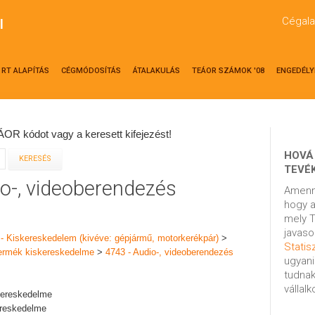
Cégala
l
RT ALAPÍTÁS
CÉGMÓDOSÍTÁS
ÁTALAKULÁS
TEÁOR SZÁMOK '08
ENGEDÉLY
OR kódot vagy a keresett kifejezést!
HOVÁ
TEVÉ
io-, videoberendezés
Amenn
hogy a
mely T
javaso
 - Kiskereskedelem (kivéve: gépjármű, motorkerékpár)
>
Statisz
 termék kiskereskedelme
>
4743 - Audio-, videoberendezés
ugyani
tudnak
vállal
skereskedelme
ereskedelme