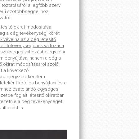
toztatásáról a legfőbb szerv
erű szótöbbséggel hoz
zatot.
étesítő okirat módosítása
lag a cég tevékenységi körét
-
kivéve ha az a cég létesítő
beli főtevénységének változása
 szükséges változásbejegyzési
m benyújtása, hanem a cég a
tő okirat módosításáról szóló
ot a következő
ásbejegyzési kérelem
leteként köteles benyújtani és a
emhez csatolandó egységes
zetbe foglalt létesítő okiratban
tvezetnie a cég tevékenységét
változást is.