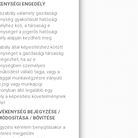
KENYSÉGI ENGEDÉLY
szabály valamely gazdasági
nység gyakorlását hatósági
lyhez köti, a társaság e
nységet a jogerős hatósági
ly alapján kezdheti meg.
bály által képesítéshez kötött
enységet a gazdasági társaság
végezhet, ha az e
enységben személyes
űködést vállaló tagja, vagy a
ággal munkavégzésre irányuló
i jogi vagy munkajogi
zonyban álló legalább egy
ly a képesítési követelménynek
el.
VÉKENYSÉG BEJEGYZÉSE /
MÓDOSÍTÁSA / BŐVÍTÉSE
gyzési kérelem benyújtásakor a
teles megjelölni