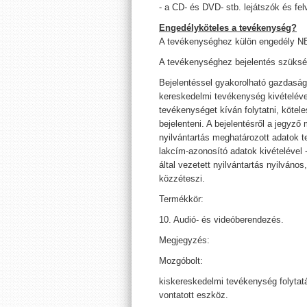
- a CD- és DVD- stb. lejátszók és f
Engedélyköteles a tevékenység?
A tevékenységhez külön engedély 
A tevékenységhez bejelentés szüksé
Bejelentéssel gyakorolható gazdasá
kereskedelmi tevékenység kivételéve
tevékenységet kíván folytatni, kötel
bejelenteni. A bejelentésről a jegyző
nyilvántartás meghatározott adatok t
lakcím-azonosító adatok kivételével 
által vezetett nyilvántartás nyilváno
közzéteszi.
Termékkör:
10. Audió- és videóberendezés.
Megjegyzés:
Mozgóbolt:
kiskereskedelmi tevékenység folytatásá
vontatott eszköz.