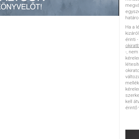
megvál
egysz
határo
Ha a l
kizáró
érinti 
okirat
-, nem
kérele
létesí
okirat
változ
mellék
kérel
szerke
kell á
érintő 