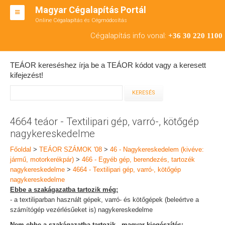
Magyar Cégalapítás Portál
Online Cégalapítás és Cégmódosítás
KFT ALAPÍTÁS
Cégalapítás info vonal:
+36 30 220 1100
BT ALAPÍTÁS
TEÁOR kereséshez írja be a TEÁOR kódot vagy a keresett
RT ALAPÍTÁS
kifejezést!
CÉGMÓDOSÍTÁS
ÁTALAKULÁS
4664 teáor - Textilipari gép, varró-, kötőgép
nagykereskedelme
TEÁOR SZÁMOK '08
Főoldal
>
TEÁOR SZÁMOK '08
>
46 - Nagykereskedelem (kivéve:
ENGEDÉLYKÖTELES
jármű, motorkerékpár)
>
466 - Egyéb gép, berendezés, tartozék
nagykereskedelme
>
4664 - Textilipari gép, varró-, kötőgép
KAPCSOLAT
nagykereskedelme
Ebbe a szakágazatba tartozik még:
IRODÁK
- a textiliparban használt gépek, varró- és kötőgépek (beleértve a
számítógép vezérlésűeket is) nagykereskedelme
Nem ebbe a szakágazatba tartozik - magyar kiegészítés: