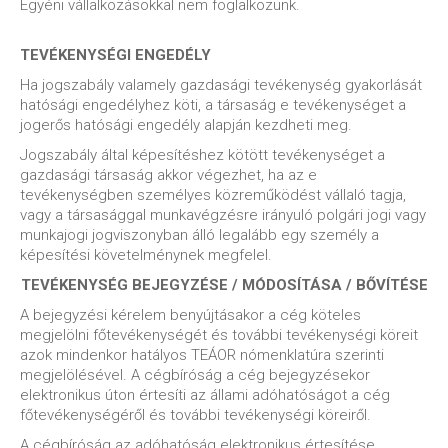
Egyéni vállalkozásokkal nem foglalkozunk.
TEVÉKENYSÉGI ENGEDÉLY
Ha jogszabály valamely gazdasági tevékenység gyakorlását
hatósági engedélyhez köti, a társaság e tevékenységet a
jogerős hatósági engedély alapján kezdheti meg.
Jogszabály által képesítéshez kötött tevékenységet a
gazdasági társaság akkor végezhet, ha az e
tevékenységben személyes közreműködést vállaló tagja,
vagy a társasággal munkavégzésre irányuló polgári jogi vagy
munkajogi jogviszonyban álló legalább egy személy a
képesítési követelménynek megfelel.
TEVÉKENYSÉG BEJEGYZÉSE / MÓDOSÍTÁSA / BŐVÍTÉSE
A bejegyzési kérelem benyújtásakor a cég köteles
megjelölni főtevékenységét és további tevékenységi köreit
azok mindenkor hatályos TEÁOR nómenklatúra szerinti
megjelölésével. A cégbíróság a cég bejegyzésekor
elektronikus úton értesíti az állami adóhatóságot a cég
főtevékenységéről és további tevékenységi köreiről.
A cégbíróság az adóhatóság elektronikus értesítése