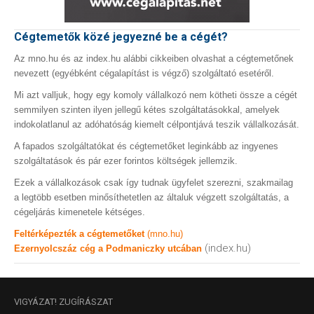
Cégtemetők közé jegyezné be a cégét?
Az mno.hu és az index.hu alábbi cikkeiben olvashat a cégtemetőnek
nevezett (egyébként cégalapítást is végző) szolgáltató esetéről.
Mi azt valljuk, hogy egy komoly vállalkozó nem kötheti össze a cégét
semmilyen szinten ilyen jellegű kétes szolgáltatásokkal, amelyek
indokolatlanul az adóhatóság kiemelt célpontjává teszik vállalkozását.
A fapados szolgáltatókat és cégtemetőket leginkább az ingyenes
szolgáltatások és pár ezer forintos költségek jellemzik.
Ezek a vállalkozások csak így tudnak ügyfelet szerezni, szakmailag
a legtöbb esetben minősíthetetlen az általuk végzett szolgáltatás, a
cégeljárás kimenetele kétséges.
Feltérképezték a cégtemetőket
(mno.hu)
(index.hu)
Ezernyolcszáz cég a Podmaniczky utcában
VIGYÁZAT!
ZUGÍRÁSZAT