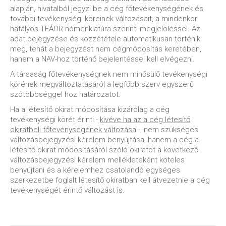
alapján, hivatalból jegyzi be a cég főtevékenységének és
további tevékenységi köreinek változásait, a mindenkor
hatályos TEÁOR nómenklatúra szerinti megjelöléssel. Az
adat bejegyzése és közzététele automatikusan történik
meg, tehát a bejegyzést nem cégmódosítás keretében,
hanem a NAV-hoz történő bejelentéssel kell elvégezni.
A társaság főtevékenységnek nem minősülő tevékenységi
körének megváltoztatásáról a legfőbb szerv egyszerű
szótöbbséggel hoz határozatot.
Ha a létesítő okirat módosítása kizárólag a cég
tevékenységi körét érinti -
kivéve ha az a cég létesítő
okiratbeli főtevénységének változása
-, nem szükséges
változásbejegyzési kérelem benyújtása, hanem a cég a
létesítő okirat módosításáról szóló okiratot a következő
változásbejegyzési kérelem mellékleteként köteles
benyújtani és a kérelemhez csatolandó egységes
szerkezetbe foglalt létesítő okiratban kell átvezetnie a cég
tevékenységét érintő változást is.