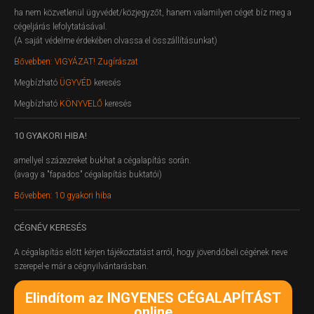
ha nem közvetlenül ügyvédet/közjegyzőt, hanem valamilyen céget bíz meg a
cégeljárás lefolytatásával.
(A saját védelme érdekében olvassa el összállításunkat)
Bővebben: VIGYÁZAT! Zugírászat
Megbízható
ÜGYVÉD
keresés
Megbízható
KÖNYVELŐ
keresés
10
GYAKORI HIBA!
amellyel százezreket bukhat a cégalapítás során.
(avagy a "fapados" cégalapítás buktatói)
Bővebben: 10 gyakori hiba
CÉGNÉV
KERESÉS
A cégalapítás előtt kérjen tájékoztatást arról, hogy jövendőbeli cégének neve
szerepel-e már a cégnyilvántarásban.
Elindítom az INGYENES CÉGALAPÍTÁST
online