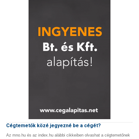
Cégtemetők közé jegyezné be a cégét?
Az mno.hu és az index.hu alábbi cikkeiben olvashat a cégtemetőnek