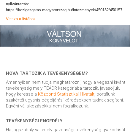
nyilvántartás:
https://kozigazgatas.magyarorszag.hu/intezmenyek/450132/450157
Vissza a listához
HOVÁ TARTOZIK A TEVÉKENYSÉGEM?
Amennyiben nem tudja meghatározni, hogy a végezni kívánt
tevékenység mely TEÁOR kategóriába tartozik, javasoljuk,
hogy keresse a
Központi Statisztikai Hivatalt
, portálunk
szakértői ugyanis cégeljárási kérdésekben tudnak segíteni.
Egyéni vállalkozásokkal nem foglalkozunk.
TEVÉKENYSÉGI ENGEDÉLY
Ha jogszabály valamely gazdasági tevékenység gyakorlását