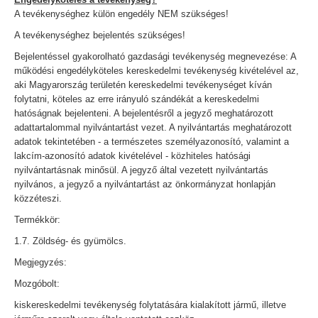
A tevékenységhez külön engedély NEM szükséges!
A tevékenységhez bejelentés szükséges!
Bejelentéssel gyakorolható gazdasági tevékenység megnevezése: A
működési engedélyköteles kereskedelmi tevékenység kivételével az,
aki Magyarország területén kereskedelmi tevékenységet kíván
folytatni, köteles az erre irányuló szándékát a kereskedelmi
hatóságnak bejelenteni. A bejelentésről a jegyző meghatározott
adattartalommal nyilvántartást vezet. A nyilvántartás meghatározott
adatok tekintetében - a természetes személyazonosító, valamint a
lakcím-azonosító adatok kivételével - közhiteles hatósági
nyilvántartásnak minősül. A jegyző által vezetett nyilvántartás
nyilvános, a jegyző a nyilvántartást az önkormányzat honlapján
közzéteszi.
Termékkör:
1.7. Zöldség- és gyümölcs.
Megjegyzés:
Mozgóbolt:
kiskereskedelmi tevékenység folytatására kialakított jármű, illetve