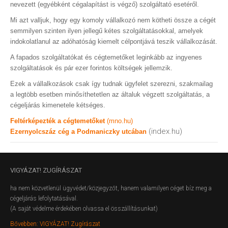
nevezett (egyébként cégalapítást is végző) szolgáltató esetéről.
Mi azt valljuk, hogy egy komoly vállalkozó nem kötheti össze a cégét
semmilyen szinten ilyen jellegű kétes szolgáltatásokkal, amelyek
indokolatlanul az adóhatóság kiemelt célpontjává teszik vállalkozását.
A fapados szolgáltatókat és cégtemetőket leginkább az ingyenes
szolgáltatások és pár ezer forintos költségek jellemzik.
Ezek a vállalkozások csak így tudnak ügyfelet szerezni, szakmailag
a legtöbb esetben minősíthetetlen az általuk végzett szolgáltatás, a
cégeljárás kimenetele kétséges.
Feltérképezték a cégtemetőket
(mno.hu)
(index.hu)
Ezernyolcszáz cég a Podmaniczky utcában
VIGYÁZAT!
ZUGÍRÁSZAT
ha nem közvetlenül ügyvédet/közjegyzőt, hanem valamilyen céget bíz meg a
cégeljárás lefolytatásával.
(A saját védelme érdekében olvassa el összállításunkat)
Bővebben: VIGYÁZAT! Zugírászat