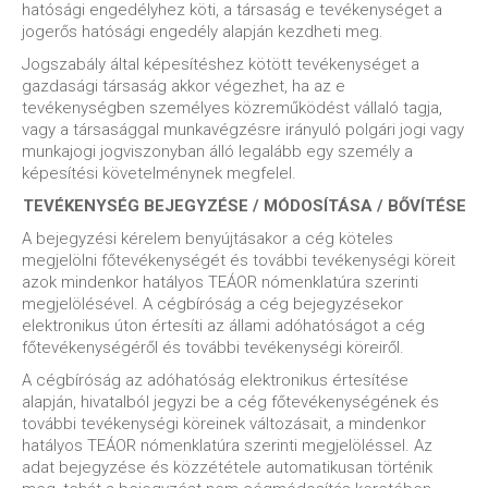
hatósági engedélyhez köti, a társaság e tevékenységet a
jogerős hatósági engedély alapján kezdheti meg.
Jogszabály által képesítéshez kötött tevékenységet a
gazdasági társaság akkor végezhet, ha az e
tevékenységben személyes közreműködést vállaló tagja,
vagy a társasággal munkavégzésre irányuló polgári jogi vagy
munkajogi jogviszonyban álló legalább egy személy a
képesítési követelménynek megfelel.
TEVÉKENYSÉG BEJEGYZÉSE / MÓDOSÍTÁSA / BŐVÍTÉSE
A bejegyzési kérelem benyújtásakor a cég köteles
megjelölni főtevékenységét és további tevékenységi köreit
azok mindenkor hatályos TEÁOR nómenklatúra szerinti
megjelölésével. A cégbíróság a cég bejegyzésekor
elektronikus úton értesíti az állami adóhatóságot a cég
főtevékenységéről és további tevékenységi köreiről.
A cégbíróság az adóhatóság elektronikus értesítése
alapján, hivatalból jegyzi be a cég főtevékenységének és
további tevékenységi köreinek változásait, a mindenkor
hatályos TEÁOR nómenklatúra szerinti megjelöléssel. Az
adat bejegyzése és közzététele automatikusan történik