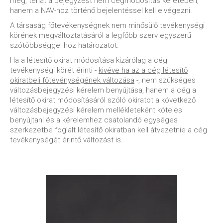
meg, tehát a bejegyzést nem cégmódosítás keretében,
hanem a NAV-hoz történő bejelentéssel kell elvégezni.
A társaság főtevékenységnek nem minősülő tevékenységi
körének megváltoztatásáról a legfőbb szerv egyszerű
szótöbbséggel hoz határozatot.
Ha a létesítő okirat módosítása kizárólag a cég
tevékenységi körét érinti -
kivéve ha az a cég létesítő
okiratbeli főtevénységének változása
-, nem szükséges
változásbejegyzési kérelem benyújtása, hanem a cég a
létesítő okirat módosításáról szóló okiratot a következő
változásbejegyzési kérelem mellékleteként köteles
benyújtani és a kérelemhez csatolandó egységes
szerkezetbe foglalt létesítő okiratban kell átvezetnie a cég
tevékenységét érintő változást is.