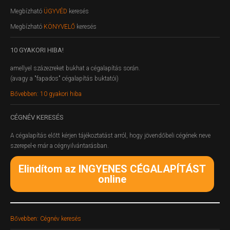
Megbízható
ÜGYVÉD
keresés
Megbízható
KÖNYVELŐ
keresés
10
GYAKORI HIBA!
amellyel százezreket bukhat a cégalapítás során.
(avagy a "fapados" cégalapítás buktatói)
Bővebben: 10 gyakori hiba
CÉGNÉV
KERESÉS
A cégalapítás előtt kérjen tájékoztatást arról, hogy jövendőbeli cégének neve
szerepel-e már a cégnyilvántarásban.
Elindítom az INGYENES CÉGALAPÍTÁST
online
Bővebben: Cégnév keresés