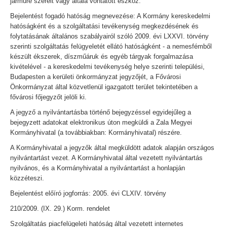
járműre szerelt vagy általa vontatott eszköz.
Bejelentést fogadó hatóság megnevezése: A Kormány kereskedelmi
hatóságként és a szolgáltatási tevékenység megkezdésének és
folytatásának általános szabályairól szóló 2009. évi LXXVI. törvény
szerinti szolgáltatás felügyeletét ellátó hatóságként - a nemesfémből
készült ékszerek, díszműáruk és egyéb tárgyak forgalmazása
kivételével - a kereskedelmi tevékenység helye szerinti települési,
Budapesten a kerületi önkormányzat jegyzőjét, a Fővárosi
Önkormányzat által közvetlenül igazgatott terület tekintetében a
fővárosi főjegyzőt jelöli ki.
A jegyző a nyilvántartásba történő bejegyzéssel egyidejűleg a
bejegyzett adatokat elektronikus úton megküldi a Zala Megyei
Kormányhivatal (a továbbiakban: Kormányhivatal) részére.
A Kormányhivatal a jegyzők által megküldött adatok alapján országos
nyilvántartást vezet. A Kormányhivatal által vezetett nyilvántartás
nyilvános, és a Kormányhivatal a nyilvántartást a honlapján
közzéteszi.
Bejelentést előíró jogforrás: 2005. évi CLXIV. törvény
210/2009. (IX. 29.) Korm. rendelet
Szolgáltatás piacfelügeleti hatóság által vezetett internetes