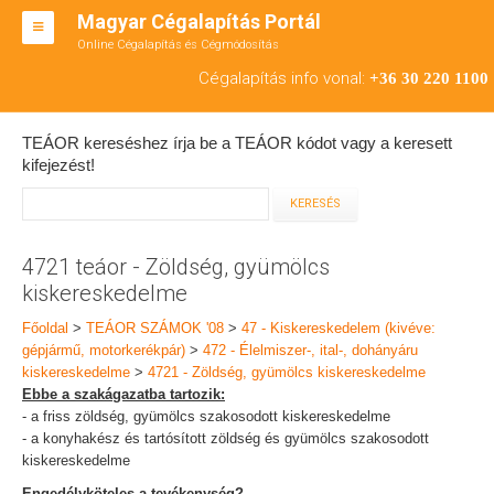
Magyar Cégalapítás Portál
Online Cégalapítás és Cégmódosítás
KFT ALAPÍTÁS
Cégalapítás info vonal:
+36 30 220 1100
BT ALAPÍTÁS
TEÁOR kereséshez írja be a TEÁOR kódot vagy a keresett
RT ALAPÍTÁS
kifejezést!
CÉGMÓDOSÍTÁS
ÁTALAKULÁS
4721 teáor - Zöldség, gyümölcs
kiskereskedelme
TEÁOR SZÁMOK '08
Főoldal
>
TEÁOR SZÁMOK '08
>
47 - Kiskereskedelem (kivéve:
ENGEDÉLYKÖTELES
gépjármű, motorkerékpár)
>
472 - Élelmiszer-, ital-, dohányáru
kiskereskedelme
>
4721 - Zöldség, gyümölcs kiskereskedelme
KAPCSOLAT
Ebbe a szakágazatba tartozik:
- a friss zöldség, gyümölcs szakosodott kiskereskedelme
IRODÁK
- a konyhakész és tartósított zöldség és gyümölcs szakosodott
kiskereskedelme
Engedélyköteles a tevékenység?