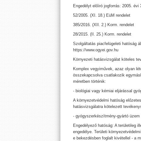
Engedélyt előíró jogforrás: 2005. évi
52/2005. (XI. 18.) EüM rendelet
385/2016. (XII. 2.) Korm. rendelet
28/2015. (II. 25.) Korm. rendelet
Szolgáltatás piacfelügeleti hatóság ál
https://www.ogyei.gov.hu
Környezeti hatásvizsgálat köteles t
Komplex vegyiművek, azaz olyan lét
összekapcsolva csatlakozik egymásho
méretben történik:
- biológiai vagy kémiai eljárással g
A környezetvédelmi hatóság előzetes
hatásvizsgálatra kötelezett tevékeny
- gyógyszerkészítmény-gyártó üzem 20
Engedélyező hatóság: A területileg i
engedélye. Területi környezetvédelm
e bekezdésben foglalt kivétellel - a 