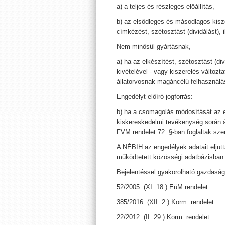
a) a teljes és részleges előállítás,
b) az elsődleges és másodlagos kisz
címkézést, szétosztást (dividálást), 
Nem minősül gyártásnak,
a) ha az elkészítést, szétosztást (d
kivételével - vagy kiszerelés változta
állatorvosnak magáncélú felhasznál
Engedélyt előíró jogforrás:
b) ha a csomagolás módosítását az 
kiskereskedelmi tevékenység során á
FVM rendelet 72. §-ban foglaltak szer
A NÉBIH az engedélyek adatait eljut
működtetett közösségi adatbázisban t
Bejelentéssel gyakorolható gazdasá
52/2005. (XI. 18.) EüM rendelet
385/2016. (XII. 2.) Korm. rendelet
22/2012. (II. 29.) Korm. rendelet