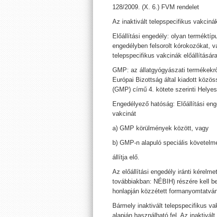
128/2009. (X. 6.) FVM rendelet
Az inaktivált telepspecifikus vakcinák
Előállítási engedély: olyan terméktíp
engedélyben felsorolt kórokozókat, va
telepspecifikus vakcinák előállítására 
GMP: az állatgyógyászati termékekről
Európai Bizottság által kiadott közö
(GMP) című 4. kötete szerinti Helye
Engedélyező hatóság: Előállítási enge
vakcinát
a) GMP körülmények között, vagy
b) GMP-n alapuló speciális követel
állítja elő.
Az előállítási engedély iránti kérelm
továbbiakban: NÉBIH) részére kell be
honlapján közzétett formanyomtatvány
Bármely inaktivált telepspecifikus v
alapján használható fel. Az inaktivá