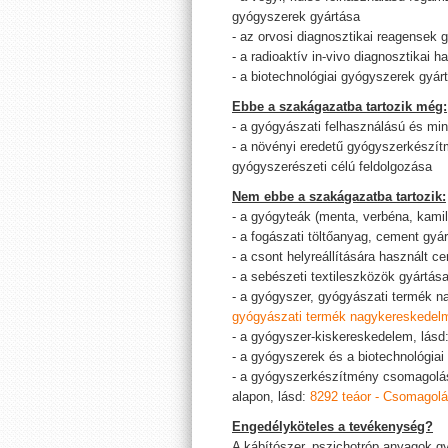
gyógyszerek gyártása
- az orvosi diagnosztikai reagensek 
- a radioaktív in-vivo diagnosztikai 
- a biotechnológiai gyógyszerek gyár
Ebbe a szakágazatba tartozik még:
- a gyógyászati felhasználású és min
- a növényi eredetű gyógyszerkészít
gyógyszerészeti célú feldolgozása
Nem ebbe a szakágazatba tartozik:
- a gyógyteák (menta, verbéna, kamil
- a fogászati töltőanyag, cement gyá
- a csont helyreállítására használt c
- a sebészeti textileszközök gyártás
- a gyógyszer, gyógyászati termék 
gyógyászati termék nagykereskedel
- a gyógyszer-kiskereskedelem, lásd
- a gyógyszerek és a biotechnológiai
- a gyógyszerkészítmény csomagolása
alapon, lásd:
8292 teáor - Csomagol
Engedélyköteles a tevékenység?
A kábítószer, pszichotróp anyagok gy