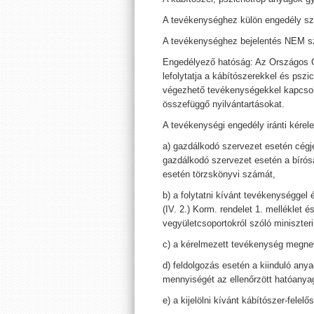
A tevékenységhez külön engedély s
A tevékenységhez bejelentés NEM s
Engedélyező hatóság: Az Országos 
lefolytatja a kábítószerekkel és psz
végezhető tevékenységekkel kapcsola
összefüggő nyilvántartásokat.
A tevékenységi engedély iránti kérel
a) gazdálkodó szervezet esetén cé
gazdálkodó szervezet esetén a bírósá
esetén törzskönyvi számát,
b) a folytatni kívánt tevékenységgel
(IV. 2.) Korm. rendelet 1. melléklet 
vegyületcsoportokról szóló miniszter
c) a kérelmezett tevékenység megnev
d) feldolgozás esetén a kiinduló anya
mennyiségét az ellenőrzött hatóanya
e) a kijelölni kívánt kábítószer-felel