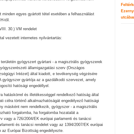
Feltér
Ezerny
t minden egyes gyártott tétel esetében a felhasználást
utcába
H-től.
VIII. 30.) VM rendelet
tal vezetett internetes nyilvántartás:
erületén gyógyszert gyártani - a magisztrális gyógyszerek
a gyógyszerészeti államigazgatási szerv (Országos
égügyi Intézet) által kiadott, e tevékenység végzésére
 A gyógyszer gyártója az a gazdálkodó szervezet, amely
ogosító hatósági engedéllyel.
a hatáskörrel és illetékességgel rendelkező hatóság által
ti célra történő alkalmazhatóságát engedélyező hatósági
ény másként nem rendelkezik, gyógyszer - a magisztrális
ozható forgalomba, ha forgalomba hozatalát a
rv vagy a 726/2004/EK európai parlamenti és tanácsi
arlamenti és tanácsi rendelet vagy az 1394/2007/EK európai
án az Európai Bizottság engedélyezte.