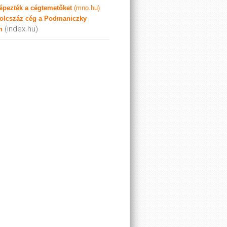
képezték a cégtemetőket
(mno.hu)
olcszáz cég a Podmaniczky
(index.hu)
n