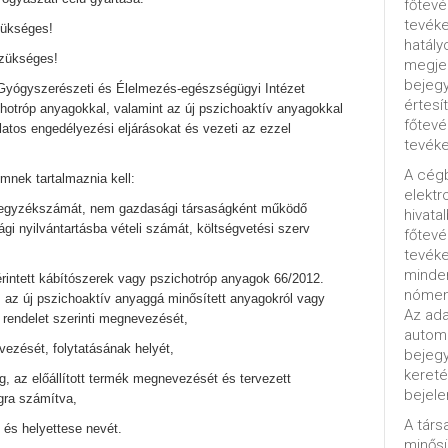
főtevé
tevéke
zükséges!
hatály
zükséges!
megjel
bejegy
Gyógyszerészeti és Élelmezés-egészségügyi Intézet
értesí
ichotróp anyagokkal, valamint az új pszichoaktív anyagokkal
főtevé
tos engedélyezési eljárásokat és vezeti az ezzel
tevéke
A cég
emnek tartalmaznia kell:
elektr
gjegyzékszámát, nem gazdasági társaságként működő
hivata
gi nyilvántartásba vételi számát, költségvetési szerv
főtev
tevéke
minde
 érintett kábítószerek vagy pszichotróp anyagok 66/2012.
nómenk
és az új pszichoaktív anyaggá minősített anyagokról vagy
Az ada
i rendelet szerinti megnevezését,
automa
ezését, folytatásának helyét,
bejeg
kereté
g, az előállított termék megnevezését és tervezett
bejele
gra számítva,
A tár
ős és helyettese nevét.
minősü