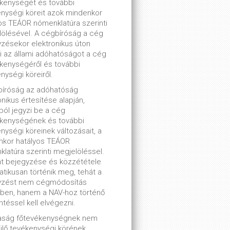
kenységét és további
nységi köreit azok mindenkor
os TEÁOR nómenklatúra szerinti
ölésével. A cégbíróság a cég
zésekor elektronikus úton
ti az állami adóhatóságot a cég
kenységéről és további
nységi köreiről.
bíróság az adóhatóság
onikus értesítése alapján,
lból jegyzi be a cég
ékenységének és további
nységi köreinek változásait, a
nkor hatályos TEÁOR
latúra szerinti megjelöléssel.
t bejegyzése és közzététele
tikusan történik meg, tehát a
yzést nem cégmódosítás
ben, hanem a NAV-hoz történő
ntéssel kell elvégezni.
saság főtevékenységnek nem
lő tevékenységi körének