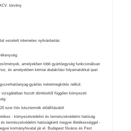
 XCV. törvény
tal vezetett internetes nyilvántartás:
evékenység:
esítmények, amelyekben több gyártóegység funkcionálisan
z, és amelyekben kémiai átalakítási folyamatokkal ipari
yógyszerhatóanyag-gyártás méretmegkötés nélkül.
 vizsgálatban hozott döntésétől függően környezeti
ség:
 ezer t/év késztermék előállításától.
lletékes - környezetvédelmi és természetvédelmi hatóság
i és természetvédelmi hatóságként megyei illetékességgel -
megyei kormányhivatal jár el. Budapest főváros és Pest