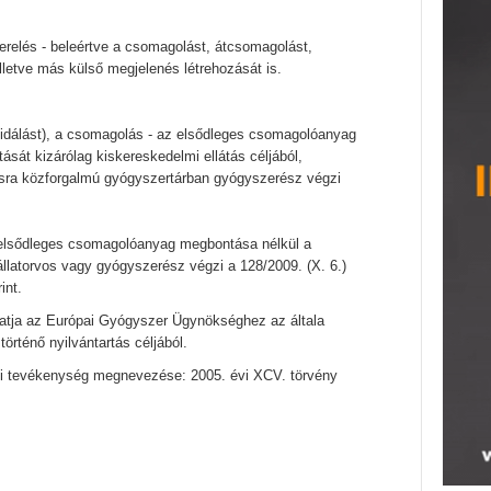
erelés - beleértve a csomagolást, átcsomagolást,
illetve más külső megjelenés létrehozását is.
ividálást), a csomagolás - az elsődleges csomagolóanyag
tását kizárólag kiskereskedelmi ellátás céljából,
ásra közforgalmú gyógyszertárban gyógyszerész végzi
elsődleges csomagolóanyag megbontása nélkül a
llatorvos vagy gyógyszerész végzi a 128/2009. (X. 6.)
int.
tatja az Európai Gyógyszer Ügynökséghez az általa
örténő nyilvántartás céljából.
gi tevékenység megnevezése: 2005. évi XCV. törvény