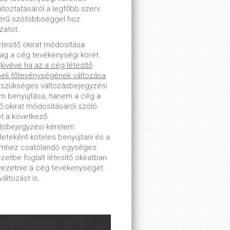
toztatásáról a legfőbb szerv
erű szótöbbséggel hoz
zatot.
étesítő okirat módosítása
lag a cég tevékenységi körét
-
kivéve ha az a cég létesítő
beli főtevénységének változása
 szükséges változásbejegyzési
m benyújtása, hanem a cég a
tő okirat módosításáról szóló
ot a következő
ásbejegyzési kérelem
leteként köteles benyújtani és a
emhez csatolandó egységes
zetbe foglalt létesítő okiratban
tvezetnie a cég tevékenységét
változást is.