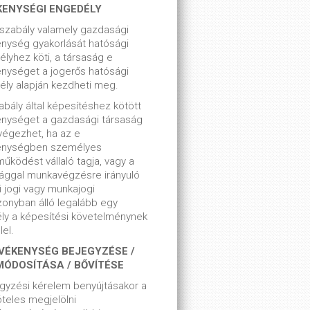
KENYSÉGI ENGEDÉLY
szabály valamely gazdasági
nység gyakorlását hatósági
lyhez köti, a társaság e
nységet a jogerős hatósági
ly alapján kezdheti meg.
bály által képesítéshez kötött
enységet a gazdasági társaság
végezhet, ha az e
enységben személyes
űködést vállaló tagja, vagy a
ággal munkavégzésre irányuló
i jogi vagy munkajogi
zonyban álló legalább egy
ly a képesítési követelménynek
el.
VÉKENYSÉG BEJEGYZÉSE /
MÓDOSÍTÁSA / BŐVÍTÉSE
gyzési kérelem benyújtásakor a
teles megjelölni