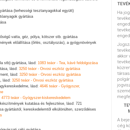
TEVÉ
gyártása (terhességi tesztanyagokkal együtt)
Ha jog
hatóanyagok gyártása
tevéke
tása
engedé
tevéke
engedé
őségű vatta, géz, pólya, kötszer stb. gyártása
mények előállítása (őrlés, osztályozás), a gyógynövények
Jogsza
tevék
akkor 
tevék
la stb) gyártása, lásd:
1083 teáor - Tea, kávé feldolgozása
közrem
rtása, lásd:
3250 teáor - Orvosi eszköz gyártása
társas
ement, lásd:
3250 teáor - Orvosi eszköz gyártása
polgár
a, lásd:
3250 teáor - Orvosi eszköz gyártása
jogvis
nagykereskedelme, lásd:
4646 teáor - Gyógyszer,
szemé
me
megfel
:
4773 teáor - Gyógyszer-kiskereskedelem
 készítmények kutatása és fejlesztése, lásd: 721
TE
 gyártástól, kereskedelemtől elkülönülten, szerződéses
ás
A beje
cég kö
ógyászati célú gyártása.