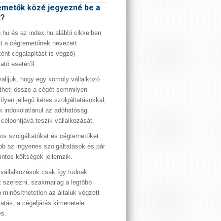
metők közé jegyezné be a
t?
hu és az index.hu alábbi cikkeiben
t a cégtemetőnek nevezett
ént cégalapítást is végző)
tató esetéről.
valljuk, hogy egy komoly vállalkozó
theti össze a cégét semmilyen
 ilyen jellegű kétes szolgáltatásokkal,
 indokolatlanul az adóhatóság
 célpontjává teszik vállalkozását.
os szolgáltatókat és cégtemetőket
bb az ingyenes szolgáltatások és pár
rintos költségek jellemzik.
vállalkozások csak így tudnak
t szerezni, szakmailag a legtöbb
 minősíthetetlen az általuk végzett
tatás, a cégeljárás kimenetele
es.