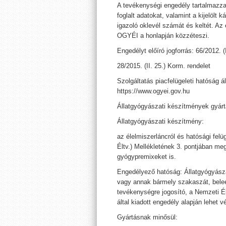
A tevékenységi engedély tartalmazza 
foglalt adatokat, valamint a kijelölt 
igazoló oklevél számát és keltét. Az 
OGYÉI a honlapján közzéteszi.
Engedélyt előíró jogforrás: 66/2012. (
28/2015. (II. 25.) Korm. rendelet
Szolgáltatás piacfelügeleti hatóság ál
https://www.ogyei.gov.hu
Állatgyógyászati készítmények gyár
Állatgyógyászati készítmény:
az élelmiszerláncról és hatósági felü
Éltv.) Mellékletének 3. pontjában m
gyógypremixeket is.
Engedélyező hatóság: Állatgyógyásza
vagy annak bármely szakaszát, beleér
tevékenységre jogosító, a Nemzeti É
által kiadott engedély alapján lehet v
Gyártásnak minősül: