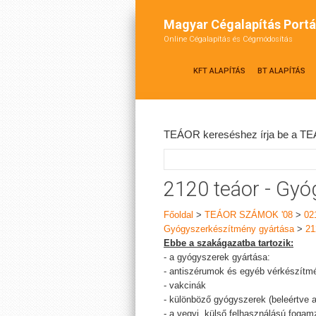
Magyar Cégalapítás Portá
Online Cégalapítás és Cégmódosítás
KFT ALAPÍTÁS
BT ALAPÍTÁS
TEÁOR kereséshez írja be a TEÁ
2120 teáor - Gy
Főoldal
>
TEÁOR SZÁMOK '08
>
02
Gyógyszerkészítmény gyártása
>
21
Ebbe a szakágazatba tartozik:
- a gyógyszerek gyártása:
- antiszérumok és egyéb vérkészítm
- vakcinák
- különböző gyógyszerek (beleértve
- a vegyi, külső felhasználású foga