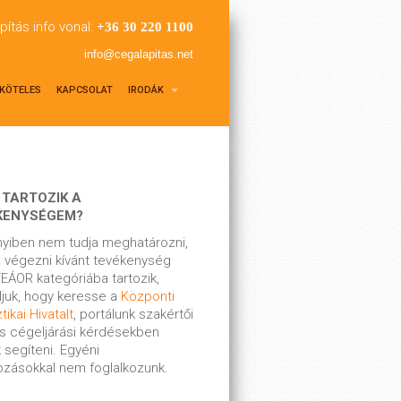
pítás info vonal:
+36 30 220 1100
info@cegalapitas.net
KÖTELES
KAPCSOLAT
IRODÁK
 TARTOZIK A
KENYSÉGEM?
yiben nem tudja meghatározni,
 végezni kívánt tevékenység
EÁOR kategóriába tartozik,
ljuk, hogy keresse a
Központi
tikai Hivatalt
, portálunk szakértői
s cégeljárási kérdésekben
 segíteni. Egyéni
kozásokkal nem foglalkozunk.