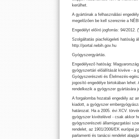
kerülhet.
A gyártónak a felhasználási engedély
megelőzően be kell szereznie a NÉBI
Engedélyt előíró jogforrás: 94/2012. (
Szolgáltatás piacfelügeleti hatóság ál
http://portal.nebih.gov.hu
Gyógyszergyártás.
Engedélyező hatóság: Magyarország t
gyógyszertári előállítását kivéve - 
Gyógyszerészeti és Élelmezés-egészs
jogosító engedélye birtokában lehet.
rendelkezik a gyógyszer gyártására j
A forgalomba hozatali engedély az arr
kiadott, a gyógyszer embergyógyásza
határozat. Ha a 2005. évi XCV. törv
gyógyszer kivételével - csak akkor h
gyógyszerészeti államigazgatási sze
rendelet, az 1901/2006/EK európai p
parlamenti és tanácsi rendelet alapj