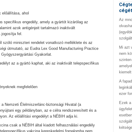
Cégte
cégé
 előállítása, ahol
Az mno.
us specifikus engedély, amely a gyártót kizárólag az
olvasha
lamint azok antigénjeit tartalmazó inaktivált
(egyébk
jogosítja fel.
szolgál
 szóló miniszteri rendelet vonatkozó melléklete és az
Mi azt 
sségi útmutató, az Eudra Lex Good Manufacturing Practice
nem kö
s Gyógyszergyártási Gyakorlat.
szinten
délyt az a gyártó kaphat, aki az inaktivált telepspecifikus
amelyek
kiemelt
A fapad
ményeknek megfelelően
leginká
ezer fo
Ezek a 
et a Nemzeti Élelmiszerlánc-biztonsági Hivatal (a
ügyfele
nyújtani egy példányban, az e célra rendszeresített és a
esetben
on. Az előállítási engedélyt a NÉBIH adja ki.
szolgál
akcina csak a NÉBIH által kiadott felhasználási engedély
kétség
lt telepspecifikus vakcina kereskedelmi forgalomba nem