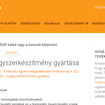
Cégala
l
RT ALAPÍTÁS
CÉGMÓDOSÍTÁS
ÁTALAKULÁS
TEÁOR SZÁMOK '08
ENGEDÉLY
OR kódot vagy a keresett kifejezést!
HOVÁ
TEVÉ
ógyszerkészítmény gyártása
Amenn
hogy a
1 - Erdészeti, egyéb erdőgazdálkodási tevékenység
>
212 -
mely T
20 - Gyógyszerkészítmény gyártása
javaso
Statisz
ugyani
ények
tudnak
vállal
 a homeopátiás készítményeket)
mzásgátló termékek és a hormonális fogamzásgátló szerek,