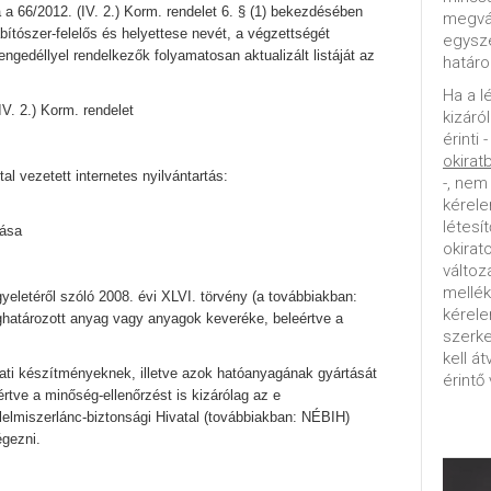
a 66/2012. (IV. 2.) Korm. rendelet 6. § (1) bekezdésében
megvál
kábítószer-felelős és helyettese nevét, a végzettségét
egysz
engedéllyel rendelkezők folyamatosan aktualizált listáját az
határo
Ha a l
IV. 2.) Korm. rendelet
kizáró
érinti 
okirat
tal vezetett internetes nyilvántartás:
-, nem
kérele
létesí
tása
okirat
változ
mellék
gyeletéről szóló 2008. évi XLVI. törvény (a továbbiakban:
kérel
eghatározott anyag vagy anyagok keveréke, beleértve a
szerke
kell á
ti készítményeknek, illetve azok hatóanyagának gyártását
érintő 
tve a minőség-ellenőrzést is kizárólag az e
lelmiszerlánc-biztonsági Hivatal (továbbiakban: NÉBIH)
égezni.