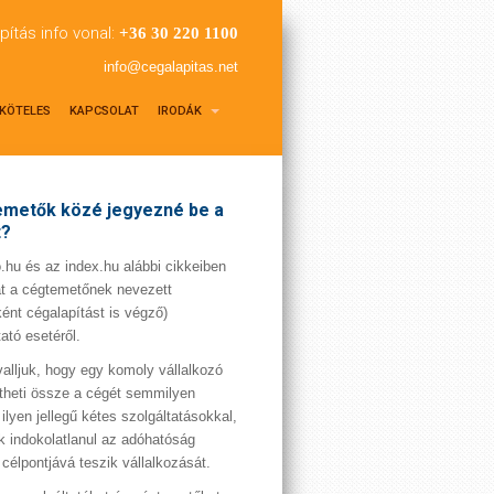
pítás info vonal:
+36 30 220 1100
info@cegalapitas.net
KÖTELES
KAPCSOLAT
IRODÁK
metők közé jegyezné be a
t?
hu és az index.hu alábbi cikkeiben
t a cégtemetőnek nevezett
ént cégalapítást is végző)
tató esetéről.
valljuk, hogy egy komoly vállalkozó
theti össze a cégét semmilyen
 ilyen jellegű kétes szolgáltatásokkal,
 indokolatlanul az adóhatóság
 célpontjává teszik vállalkozását.