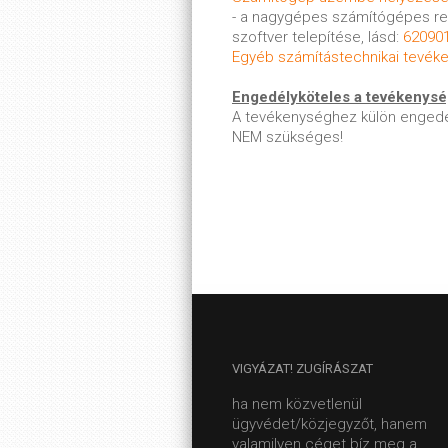
- a nagygépes számítógépes 
szoftver telepítése, lásd:
620901
Egyéb számítástechnikai tevék
Engedélyköteles a tevékenys
A tevékenységhez külön engedé
NEM szükséges!
VIGYÁZAT!
ZUGÍRÁSZAT
ha nem közvetlenül
ügyvédet/közjegyzőt, hanem
valamilyen céget bíz meg a