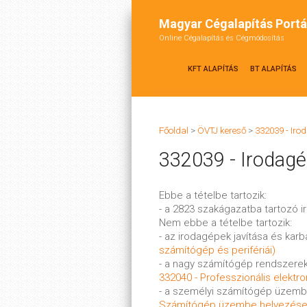
Magyar Cégalapítás Portá
Online Cégalapítás és Cégmódosítás
KFT ALAPÍTÁS
BT ALAPÍTÁS
Főoldal
>
ÖVTJ kereső
>
332039 - Iro
332039 - Irodag
Ebbe a tételbe tartozik:
- a 2823 szakágazatba tartozó
Nem ebbe a tételbe tartozik:
- az irodagépek javítása és karb
számítógép és perifériái)
- a nagy számítógép rendszere
332040 - Professzionális elekt
- a személyi számítógép üzemb
Számítógép üzembe helyezés