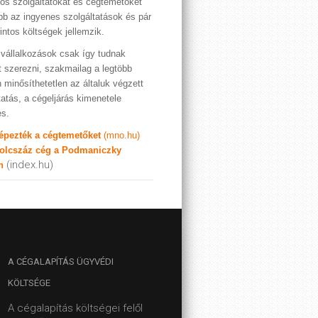
os szolgáltatókat és cégtemetőket
bb az ingyenes szolgáltatások és pár
rintos költségek jellemzik.
vállalkozások csak így tudnak
t szerezni, szakmailag a legtöbb
 minősíthetetlen az általuk végzett
tatás, a cégeljárás kimenetele
es.
képezték a cégtemetőket
(mno.hu)
olcszáz cég a Podmaniczky
(index.hu)
n
A
CÉGALAPÍTÁS ÜGYVÉDI
KÖLTSÉGE
A cégalapítás költségei felől