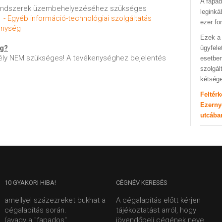
A fapad
rendszerek üzembehelyezéséhez szükséges
leginká
 - Egyéb információ-technológiai szolgáltatás
ezer fo
enység
Ezek a 
ég?
ügyfele
ly NEM szükséges! A tevékenységhez bejelentés
esetben
szolgál
kétség
Feltér
Ezerny
utcába
10
GYAKORI HIBA!
CÉGNÉV
KERESÉS
amellyel százezreket bukhat a
A cégalapítás előtt kérjen
cégalapítás során.
tájékoztatást arról, hogy
(avagy a "fapados"
jövendőbeli cégének neve