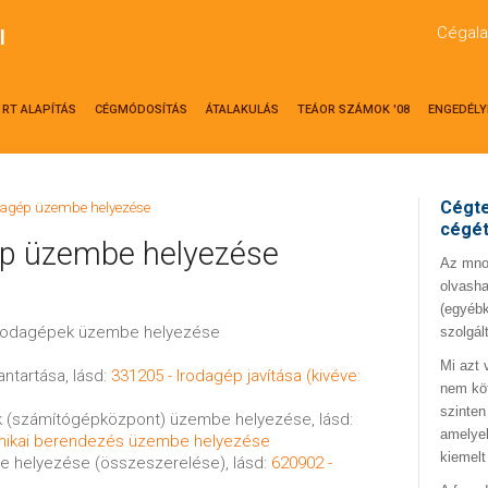
Cégala
l
RT ALAPÍTÁS
CÉGMÓDOSÍTÁS
ÁTALAKULÁS
TEÁOR SZÁMOK '08
ENGEDÉLY
Cégte
dagép üzembe helyezése
cégé
ép üzembe helyezése
Az mno.
olvasha
(egyébk
 irodagépek üzembe helyezése
szolgál
Mi azt 
antartása, lásd:
331205 - Irodagép javítása (kivéve:
nem kö
szinten
k (számítógépközpont) üzembe helyezése, lásd:
amelyek
ronikai berendezés üzembe helyezése
kiemelt
e helyezése (összeszerelése), lásd:
620902 -
e