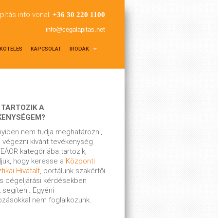
pítás info vonal:
+36 30 220 1100
info@cegalapitas.net
KÖTELES
KAPCSOLAT
IRODÁK
 TARTOZIK A
KENYSÉGEM?
yiben nem tudja meghatározni,
 végezni kívánt tevékenység
EÁOR kategóriába tartozik,
ljuk, hogy keresse a
Központi
tikai Hivatalt
, portálunk szakértői
s cégeljárási kérdésekben
 segíteni. Egyéni
kozásokkal nem foglalkozunk.