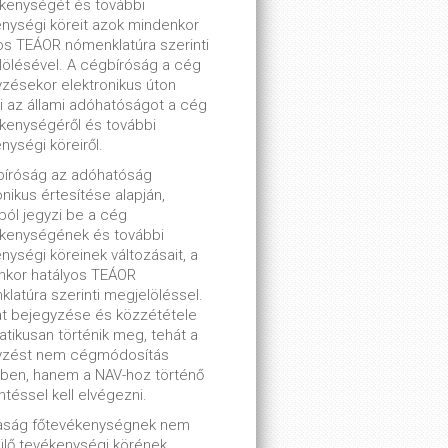
kenységét és további
nységi köreit azok mindenkor
os TEÁOR nómenklatúra szerinti
ölésével. A cégbíróság a cég
zésekor elektronikus úton
ti az állami adóhatóságot a cég
kenységéről és további
nységi köreiről.
bíróság az adóhatóság
onikus értesítése alapján,
lból jegyzi be a cég
ékenységének és további
nységi köreinek változásait, a
nkor hatályos TEÁOR
latúra szerinti megjelöléssel.
t bejegyzése és közzététele
tikusan történik meg, tehát a
yzést nem cégmódosítás
ben, hanem a NAV-hoz történő
ntéssel kell elvégezni.
saság főtevékenységnek nem
lő tevékenységi körének