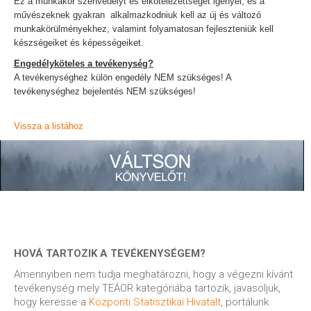
Ez a munkakör szenvedélyt és elkötelezettséget igényel, és a
művészeknek gyakran alkalmazkodniuk kell az új és változó
munkakörülményekhez, valamint folyamatosan fejleszteniük kell
készségeiket és képességeiket.
Engedélyköteles a tevékenység?
A tevékenységhez külön engedély NEM szükséges! A
tevékenységhez bejelentés NEM szükséges!
Vissza a listához
HOVÁ TARTOZIK A TEVÉKENYSÉGEM?
Amennyiben nem tudja meghatározni, hogy a végezni kívánt
tevékenység mely TEÁOR kategóriába tartozik, javasoljuk,
hogy keresse a
Központi Statisztikai Hivatalt
, portálunk