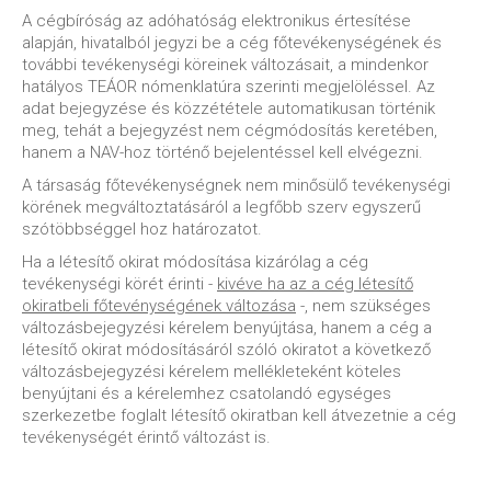
A cégbíróság az adóhatóság elektronikus értesítése
alapján, hivatalból jegyzi be a cég főtevékenységének és
további tevékenységi köreinek változásait, a mindenkor
hatályos TEÁOR nómenklatúra szerinti megjelöléssel. Az
adat bejegyzése és közzététele automatikusan történik
meg, tehát a bejegyzést nem cégmódosítás keretében,
hanem a NAV-hoz történő bejelentéssel kell elvégezni.
A társaság főtevékenységnek nem minősülő tevékenységi
körének megváltoztatásáról a legfőbb szerv egyszerű
szótöbbséggel hoz határozatot.
Ha a létesítő okirat módosítása kizárólag a cég
tevékenységi körét érinti -
kivéve ha az a cég létesítő
okiratbeli főtevénységének változása
-, nem szükséges
változásbejegyzési kérelem benyújtása, hanem a cég a
létesítő okirat módosításáról szóló okiratot a következő
változásbejegyzési kérelem mellékleteként köteles
benyújtani és a kérelemhez csatolandó egységes
szerkezetbe foglalt létesítő okiratban kell átvezetnie a cég
tevékenységét érintő változást is.