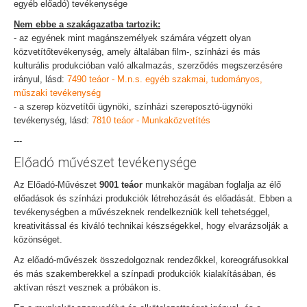
egyéb előadó) tevékenysége
Nem ebbe a szakágazatba tartozik:
- az egyének mint magánszemélyek számára végzett olyan
közvetítőtevékenység, amely általában film-, színházi és más
kulturális produkcióban való alkalmazás, szerződés megszerzésére
irányul, lásd:
7490 teáor - M.n.s. egyéb szakmai, tudományos,
műszaki tevékenység
- a szerep közvetítői ügynöki, színházi szereposztó-ügynöki
tevékenység, lásd:
7810 teáor - Munkaközvetítés
---
Előadó művészet tevékenysége
Az Előadó-Művészet
9001 teáor
munkakör magában foglalja az élő
előadások és színházi produkciók létrehozását és előadását. Ebben a
tevékenységben a művészeknek rendelkezniük kell tehetséggel,
kreativitással és kiváló technikai készségekkel, hogy elvarázsolják a
közönséget.
Az előadó-művészek összedolgoznak rendezőkkel, koreográfusokkal
és más szakemberekkel a színpadi produkciók kialakításában, és
aktívan részt vesznek a próbákon is.