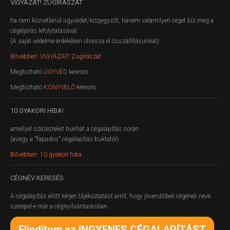
VIGYÁZAT!
ZUGÍRÁSZAT
ha nem közvetlenül ügyvédet/közjegyzőt, hanem valamilyen céget bíz meg a
cégeljárás lefolytatásával.
(A saját védelme érdekében olvassa el összállításunkat)
Bővebben: VIGYÁZAT! Zugírászat
Megbízható
ÜGYVÉD
keresés
Megbízható
KÖNYVELŐ
keresés
10
GYAKORI HIBA!
amellyel százezreket bukhat a cégalapítás során.
(avagy a "fapados" cégalapítás buktatói)
Bővebben: 10 gyakori hiba
CÉGNÉV
KERESÉS
A cégalapítás előtt kérjen tájékoztatást arról, hogy jövendőbeli cégének neve
szerepel-e már a cégnyilvántarásban.
Elindítom az INGYENES CÉGALAPÍTÁST