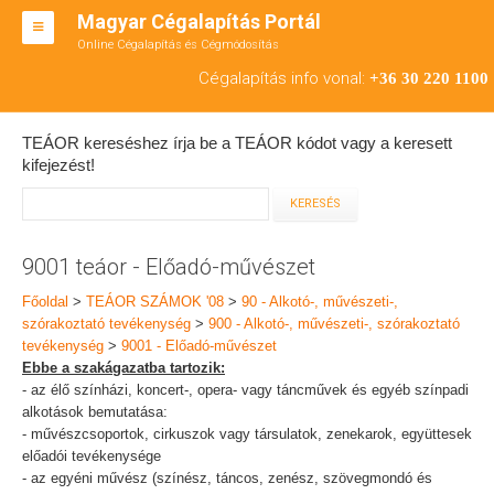
Magyar Cégalapítás Portál
Online Cégalapítás és Cégmódosítás
KFT ALAPÍTÁS
Cégalapítás info vonal:
+36 30 220 1100
BT ALAPÍTÁS
TEÁOR kereséshez írja be a TEÁOR kódot vagy a keresett
RT ALAPÍTÁS
kifejezést!
CÉGMÓDOSÍTÁS
ÁTALAKULÁS
9001 teáor - Előadó-művészet
TEÁOR SZÁMOK '08
Főoldal
>
TEÁOR SZÁMOK '08
>
90 - Alkotó-, művészeti-,
szórakoztató tevékenység
>
900 - Alkotó-, művészeti-, szórakoztató
ENGEDÉLYKÖTELES
tevékenység
>
9001 - Előadó-művészet
Ebbe a szakágazatba tartozik:
KAPCSOLAT
- az élő színházi, koncert-, opera- vagy táncművek és egyéb színpadi
alkotások bemutatása:
IRODÁK
- művészcsoportok, cirkuszok vagy társulatok, zenekarok, együttesek
előadói tevékenysége
- az egyéni művész (színész, táncos, zenész, szövegmondó és