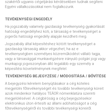
szakértői ugyanis cégeljárási kérdésekben tudnak segíteni.
Egyéni vállalkozásokkal nem foglalkozunk.
TEVÉKENYSÉGI ENGEDÉLY
Ha jogszabály valamely gazdasági tevékenység gyakorlását
hatósági engedélyhez köti, a társaság e tevékenységet a
jogerős hatósági engedély alapján kezdheti meg.
Jogszabály által képesítéshez kötött tevékenységet a
gazdasági társaság akkor végezhet, ha az e
tevékenységben személyes közreműködést vállaló tagja,
vagy a társasággal munkavégzésre irányuló polgári jogi vagy
munkajogi jogviszonyban álló legalább egy személy a
képesítési követelménynek megfelel.
TEVÉKENYSÉG BEJEGYZÉSE / MÓDOSÍTÁSA / BŐVÍTÉSE
A bejegyzési kérelem benyújtásakor a cég köteles
megjelölni főtevékenységét és további tevékenységi köreit
azok mindenkor hatályos TEÁOR nómenklatúra szerinti
megjelölésével. A cégbíróság a cég bejegyzésekor
elektronikus úton értesíti az állami adóhatóságot a cég
főtevékenységéről és további tevékenységi köreiről.