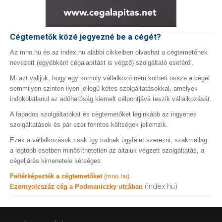
Cégtemetők közé jegyezné be a cégét?
Az mno.hu és az index.hu alábbi cikkeiben olvashat a cégtemetőnek
nevezett (egyébként cégalapítást is végző) szolgáltató esetéről.
Mi azt valljuk, hogy egy komoly vállalkozó nem kötheti össze a cégét
semmilyen szinten ilyen jellegű kétes szolgáltatásokkal, amelyek
indokolatlanul az adóhatóság kiemelt célpontjává teszik vállalkozását.
A fapados szolgáltatókat és cégtemetőket leginkább az ingyenes
szolgáltatások és pár ezer forintos költségek jellemzik.
Ezek a vállalkozások csak így tudnak ügyfelet szerezni, szakmailag
a legtöbb esetben minősíthetetlen az általuk végzett szolgáltatás, a
cégeljárás kimenetele kétséges.
Feltérképezték a cégtemetőket
(mno.hu)
(index.hu)
Ezernyolcszáz cég a Podmaniczky utcában