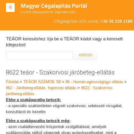
Magyar Cégalapítás Portál
Online Cégalapítás és Cégmódosítás
KFT ALAPÍTÁS
Cégalapítás info vonal:
+36 30 220 1100
BT ALAPÍTÁS
TEÁOR kereséshez írja be a TEÁOR kódot vagy a keresett
RT ALAPÍTÁS
kifejezést!
CÉGMÓDOSÍTÁS
ÁTALAKULÁS
8622 teáor - Szakorvosi járóbeteg-ellátás
TEÁOR SZÁMOK '08
Főoldal
>
TEÁOR SZÁMOK '08
>
86 - Humán-egészségügyi ellátás
>
862 - Járóbeteg-ellátás, fogorvosi ellátás
>
8622 - Szakorvosi
ENGEDÉLYKÖTELES
járóbeteg-ellátás
Ebbe a szakágazatba tartozik:
KAPCSOLAT
- a speciális szakterületen végzett szakorvosi, sebészeti vizsgálat,
konzultáció és kezelés
IRODÁK
Ebbe a szakágazatba tartozik még:
- azon családtervezési központok szolgáltatásai, amelyek
szállásnyújtás nélkül végeznek olyan gyógykezeléseket, mint a