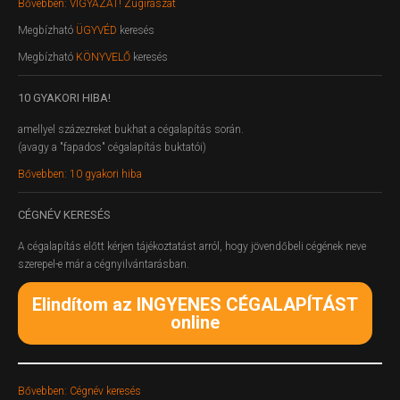
Bővebben: VIGYÁZAT! Zugírászat
Megbízható
ÜGYVÉD
keresés
Megbízható
KÖNYVELŐ
keresés
10
GYAKORI HIBA!
amellyel százezreket bukhat a cégalapítás során.
(avagy a "fapados" cégalapítás buktatói)
Bővebben: 10 gyakori hiba
CÉGNÉV
KERESÉS
A cégalapítás előtt kérjen tájékoztatást arról, hogy jövendőbeli cégének neve
szerepel-e már a cégnyilvántarásban.
Elindítom az INGYENES CÉGALAPÍTÁST
online
Bővebben: Cégnév keresés