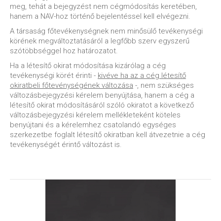
meg, tehát a bejegyzést nem cégmódosítás keretében,
hanem a NAV-hoz történő bejelentéssel kell elvégezni.
A társaság főtevékenységnek nem minősülő tevékenységi
körének megváltoztatásáról a legfőbb szerv egyszerű
szótöbbséggel hoz határozatot.
Ha a létesítő okirat módosítása kizárólag a cég
tevékenységi körét érinti -
kivéve ha az a cég létesítő
okiratbeli főtevénységének változása
-, nem szükséges
változásbejegyzési kérelem benyújtása, hanem a cég a
létesítő okirat módosításáról szóló okiratot a következő
változásbejegyzési kérelem mellékleteként köteles
benyújtani és a kérelemhez csatolandó egységes
szerkezetbe foglalt létesítő okiratban kell átvezetnie a cég
tevékenységét érintő változást is.