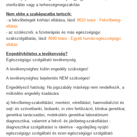
sterilizálás vagy a terhességmegszakítás
Nem ebbe a szakágazatba tartozik:
- a fekvőbetegek kórházi ellátása, lásd:
8610 teáor - Fekvőbeteg-
ellátás
- az szülésznői, a fizioterápiás és más egészségügyi
szakszolgáltatás, lásd:
8690 teáor - Egyéb humán-egészségügyi
ellátás
Engedélyköteles a tevékenység?
Egészségügyi szolgáltató tevékenység.
A tevékenységhez külön engedély szükséges!
A tevékenységhez bejelentés NEM szükséges!
Engedélyező hatóság: Ha jogszabály másképp nem rendelkezik, a
működési engedély kiadására
a) fekvőbeteg-szakellátást, mentést, vérellátást, haemodialízist és
sejt- és szövetbanki, biobanki, in vitro fertilizáció, klinikai genetikai,
genetikai tanácsadási, molekuláris genetikai laboratóriumi
diagnosztikai, valamint a fekvő- és járóbeteg-szakellátást -
diagnosztikai szolgáltatást is ideértve - egyidejűleg nyújtó
egészségügyi szolgáltató és ezen egészségügyi szolgáltató