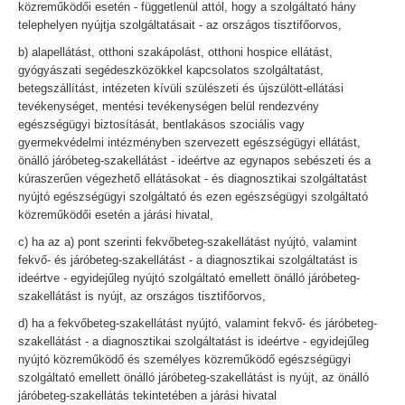
közreműködői esetén - függetlenül attól, hogy a szolgáltató hány
telephelyen nyújtja szolgáltatásait - az országos tisztifőorvos,
b) alapellátást, otthoni szakápolást, otthoni hospice ellátást,
gyógyászati segédeszközökkel kapcsolatos szolgáltatást,
betegszállítást, intézeten kívüli szülészeti és újszülött-ellátási
tevékenységet, mentési tevékenységen belül rendezvény
egészségügyi biztosítását, bentlakásos szociális vagy
gyermekvédelmi intézményben szervezett egészségügyi ellátást,
önálló járóbeteg-szakellátást - ideértve az egynapos sebészeti és a
kúraszerűen végezhető ellátásokat - és diagnosztikai szolgáltatást
nyújtó egészségügyi szolgáltató és ezen egészségügyi szolgáltató
közreműködői esetén a járási hivatal,
c) ha az a) pont szerinti fekvőbeteg-szakellátást nyújtó, valamint
fekvő- és járóbeteg-szakellátást - a diagnosztikai szolgáltatást is
ideértve - egyidejűleg nyújtó szolgáltató emellett önálló járóbeteg-
szakellátást is nyújt, az országos tisztifőorvos,
d) ha a fekvőbeteg-szakellátást nyújtó, valamint fekvő- és járóbeteg-
szakellátást - a diagnosztikai szolgáltatást is ideértve - egyidejűleg
nyújtó közreműködő és személyes közreműködő egészségügyi
szolgáltató emellett önálló járóbeteg-szakellátást is nyújt, az önálló
járóbeteg-szakellátás tekintetében a járási hivatal