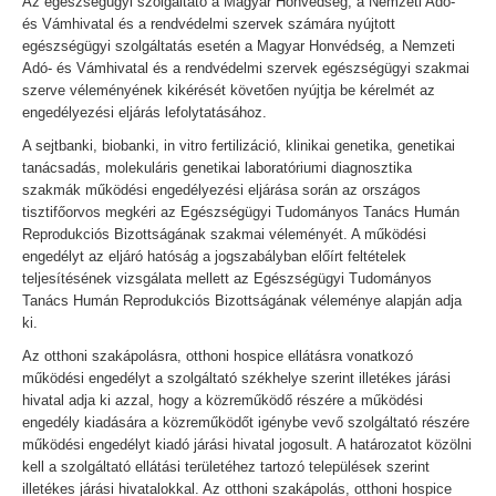
Az egészségügyi szolgáltató a Magyar Honvédség, a Nemzeti Adó-
és Vámhivatal és a rendvédelmi szervek számára nyújtott
egészségügyi szolgáltatás esetén a Magyar Honvédség, a Nemzeti
Adó- és Vámhivatal és a rendvédelmi szervek egészségügyi szakmai
szerve véleményének kikérését követően nyújtja be kérelmét az
engedélyezési eljárás lefolytatásához.
A sejtbanki, biobanki, in vitro fertilizáció, klinikai genetika, genetikai
tanácsadás, molekuláris genetikai laboratóriumi diagnosztika
szakmák működési engedélyezési eljárása során az országos
tisztifőorvos megkéri az Egészségügyi Tudományos Tanács Humán
Reprodukciós Bizottságának szakmai véleményét. A működési
engedélyt az eljáró hatóság a jogszabályban előírt feltételek
teljesítésének vizsgálata mellett az Egészségügyi Tudományos
Tanács Humán Reprodukciós Bizottságának véleménye alapján adja
ki.
Az otthoni szakápolásra, otthoni hospice ellátásra vonatkozó
működési engedélyt a szolgáltató székhelye szerint illetékes járási
hivatal adja ki azzal, hogy a közreműködő részére a működési
engedély kiadására a közreműködőt igénybe vevő szolgáltató részére
működési engedélyt kiadó járási hivatal jogosult. A határozatot közölni
kell a szolgáltató ellátási területéhez tartozó települések szerint
illetékes járási hivatalokkal. Az otthoni szakápolás, otthoni hospice