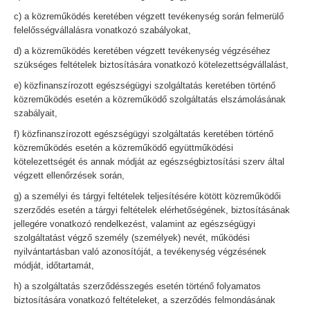
c) a közreműködés keretében végzett tevékenység során felmerülő
felelősségvállalásra vonatkozó szabályokat,
d) a közreműködés keretében végzett tevékenység végzéséhez
szükséges feltételek biztosítására vonatkozó kötelezettségvállalást,
e) közfinanszírozott egészségügyi szolgáltatás keretében történő
közreműködés esetén a közreműködő szolgáltatás elszámolásának
szabályait,
f) közfinanszírozott egészségügyi szolgáltatás keretében történő
közreműködés esetén a közreműködő együttműködési
kötelezettségét és annak módját az egészségbiztosítási szerv által
végzett ellenőrzések során,
g) a személyi és tárgyi feltételek teljesítésére kötött közreműködői
szerződés esetén a tárgyi feltételek elérhetőségének, biztosításának
jellegére vonatkozó rendelkezést, valamint az egészségügyi
szolgáltatást végző személy (személyek) nevét, működési
nyilvántartásban való azonosítóját, a tevékenység végzésének
módját, időtartamát,
h) a szolgáltatás szerződésszegés esetén történő folyamatos
biztosítására vonatkozó feltételeket, a szerződés felmondásának