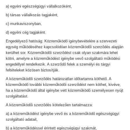
a) egyéni egészségügyi vállalkozóként,
b) társas vállalkozás tagjaként,
c) munkaviszonyban,
d) egyéni cég tagjaként.
Engedélyező hatóság: Közreműködő igénybevételére a szervezeti
egység működéséhez kapcsolódóan közreműködői szerződés alapján
kerülhet sor. Közreműködői szerződést csak olyan szakmára lehet
kötni, amelyre a közreműködést igénybe vevő szolgáltató működési
engedéllyel rendelkezik. A szerződő felek a személyi és tárgyi
feltételeket közösen biztosítják.
A közreműködői szerződés határozatlan időtartamra köthető. A
közreműködő további közreműködői szerződést nem köthet, kivéve,
ha a közreműködő által igénybe vett közreműködő személyesen nyújt
szolgáltatást.
A közreműködői szerződés kötelezően tartalmazza:
a) a közreműködést igénybe vevő és a közreműködő egészségügyi
szolgáltató adatait,
b) a közreműködéssel érintett egészségügyi szakmát,