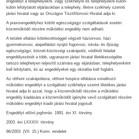
engedélyt a telephelyekre, vagy székhelyre és telephelyekre külön-
külön lefolytatott eljárásokban a telephely, illetve székhely szerinti
járási hivatal vagy az Országos Tisztifőorvosi Hivatal adja ki.
A praxisengedélyhez kötött egészségügyi szolgáltatások esetén
közreműködő részére működési engedély nem adható.
A területi ellátási kötelezettséggel végzett háziorvosi, házi
gyermekorvosi, alapellátást nyújtó fogorvosi, iskola- és ifjúság-
egészségügyi, körzeti-közösségi szakápolói, védőnői feladat
engedélyezését a több, ugyanazon járási hivatal illetékességébe
tartozó telephelyen teljesítő számára egy eljárásban, telephelyenként
kell lefolytatni, és az engedélyeket egy okiratba kell foglalni.
Az otthoni szakápolásra, otthoni hospice ellátásra vonatkozó
működési engedélyt a szolgáltató székhelye szerint illetékes járási
hivatal adja ki azzal, hogy a közreműködő részére a működési
engedély kiadására a közreműködőt igénybe vevő szolgáltató részére
működési engedélyt kiadó járási hivatal jogosult.
Engedélyt előíró jogforrás: 1991. évi XI. törvény
2003. évi LXXXIV. törvény
96/2003. (VII. 15.) Korm. rendelet