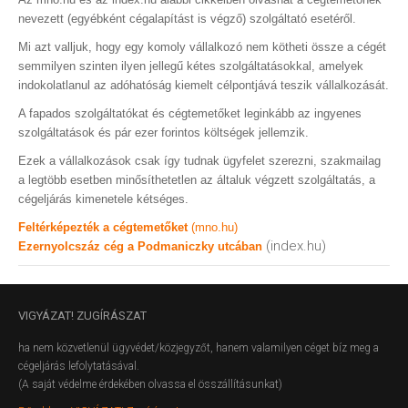
nevezett (egyébként cégalapítást is végző) szolgáltató esetéről.
Mi azt valljuk, hogy egy komoly vállalkozó nem kötheti össze a cégét
semmilyen szinten ilyen jellegű kétes szolgáltatásokkal, amelyek
indokolatlanul az adóhatóság kiemelt célpontjává teszik vállalkozását.
A fapados szolgáltatókat és cégtemetőket leginkább az ingyenes
szolgáltatások és pár ezer forintos költségek jellemzik.
Ezek a vállalkozások csak így tudnak ügyfelet szerezni, szakmailag
a legtöbb esetben minősíthetetlen az általuk végzett szolgáltatás, a
cégeljárás kimenetele kétséges.
Feltérképezték a cégtemetőket
(mno.hu)
(index.hu)
Ezernyolcszáz cég a Podmaniczky utcában
VIGYÁZAT!
ZUGÍRÁSZAT
ha nem közvetlenül ügyvédet/közjegyzőt, hanem valamilyen céget bíz meg a
cégeljárás lefolytatásával.
(A saját védelme érdekében olvassa el összállításunkat)