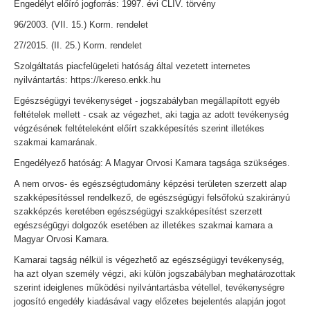
Engedélyt előíró jogforrás: 1997. évi CLIV. törvény
96/2003. (VII. 15.) Korm. rendelet
27/2015. (II. 25.) Korm. rendelet
Szolgáltatás piacfelügeleti hatóság által vezetett internetes
nyilvántartás: https://kereso.enkk.hu
Egészségügyi tevékenységet - jogszabályban megállapított egyéb
feltételek mellett - csak az végezhet, aki tagja az adott tevékenység
végzésének feltételeként előírt szakképesítés szerint illetékes
szakmai kamarának.
Engedélyező hatóság: A Magyar Orvosi Kamara tagsága szükséges.
A nem orvos- és egészségtudomány képzési területen szerzett alap
szakképesítéssel rendelkező, de egészségügyi felsőfokú szakirányú
szakképzés keretében egészségügyi szakképesítést szerzett
egészségügyi dolgozók esetében az illetékes szakmai kamara a
Magyar Orvosi Kamara.
Kamarai tagság nélkül is végezhető az egészségügyi tevékenység,
ha azt olyan személy végzi, aki külön jogszabályban meghatározottak
szerint ideiglenes működési nyilvántartásba vétellel, tevékenységre
jogosító engedély kiadásával vagy előzetes bejelentés alapján jogot