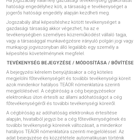
Ha jogszabály valamely gazdasági tevékenység gyakorlását
hatósági engedélyhez köti, a társaság e tevékenységet a
jogerős hatósági engedély alapján kezdheti meg.
Jogszabály által képesítéshez kötött tevékenységet a
gazdasági társaság akkor végezhet, ha az e
tevékenységben személyes közreműködést vállaló tagja,
vagy a társasággal munkavégzésre irányuló polgári jogi vagy
munkajogi jogviszonyban álló legalább egy személy a
képesítési követelménynek megfelel.
TEVÉKENYSÉG BEJEGYZÉSE / MÓDOSÍTÁSA / BŐVÍTÉSE
A bejegyzési kérelem benyújtásakor a cég köteles
megjelölni főtevékenységét és további tevékenységi köreit
azok mindenkor hatályos TEÁOR nómenklatúra szerinti
megjelölésével. A cégbíróság a cég bejegyzésekor
elektronikus úton értesíti az állami adóhatóságot a cég
főtevékenységéről és további tevékenységi köreiről.
A cégbíróság az adóhatóság elektronikus értesítése
alapján, hivatalból jegyzi be a cég főtevékenységének és
további tevékenységi köreinek változásait, a mindenkor
hatályos TEÁOR nómenklatúra szerinti megjelöléssel. Az
adat bejegyzése és közzététele automatikusan történik