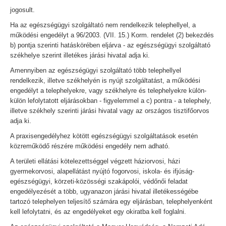
jogosult.
Ha az egészségügyi szolgáltató nem rendelkezik telephellyel, a
működési engedélyt a 96/2003. (VII. 15.) Korm. rendelet (2) bekezdés
b) pontja szerinti hatáskörében eljárva - az egészségügyi szolgáltató
székhelye szerint illetékes járási hivatal adja ki.
Amennyiben az egészségügyi szolgáltató több telephellyel
rendelkezik, illetve székhelyén is nyújt szolgáltatást, a működési
engedélyt a telephelyekre, vagy székhelyre és telephelyekre külön-
külön lefolytatott eljárásokban - figyelemmel a c) pontra - a telephely,
illetve székhely szerinti járási hivatal vagy az országos tisztifőorvos
adja ki.
A praxisengedélyhez kötött egészségügyi szolgáltatások esetén
közreműködő részére működési engedély nem adható.
A területi ellátási kötelezettséggel végzett háziorvosi, házi
gyermekorvosi, alapellátást nyújtó fogorvosi, iskola- és ifjúság-
egészségügyi, körzeti-közösségi szakápolói, védőnői feladat
engedélyezését a több, ugyanazon járási hivatal illetékességébe
tartozó telephelyen teljesítő számára egy eljárásban, telephelyenként
kell lefolytatni, és az engedélyeket egy okiratba kell foglalni.