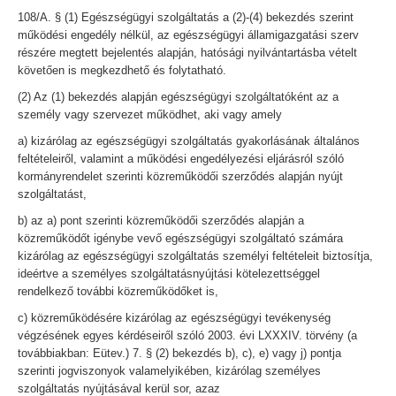
108/A. § (1) Egészségügyi szolgáltatás a (2)-(4) bekezdés szerint
működési engedély nélkül, az egészségügyi államigazgatási szerv
részére megtett bejelentés alapján, hatósági nyilvántartásba vételt
követően is megkezdhető és folytatható.
(2) Az (1) bekezdés alapján egészségügyi szolgáltatóként az a
személy vagy szervezet működhet, aki vagy amely
a) kizárólag az egészségügyi szolgáltatás gyakorlásának általános
feltételeiről, valamint a működési engedélyezési eljárásról szóló
kormányrendelet szerinti közreműködői szerződés alapján nyújt
szolgáltatást,
b) az a) pont szerinti közreműködői szerződés alapján a
közreműködőt igénybe vevő egészségügyi szolgáltató számára
kizárólag az egészségügyi szolgáltatás személyi feltételeit biztosítja,
ideértve a személyes szolgáltatásnyújtási kötelezettséggel
rendelkező további közreműködőket is,
c) közreműködésére kizárólag az egészségügyi tevékenység
végzésének egyes kérdéseiről szóló 2003. évi LXXXIV. törvény (a
továbbiakban: Eütev.) 7. § (2) bekezdés b), c), e) vagy j) pontja
szerinti jogviszonyok valamelyikében, kizárólag személyes
szolgáltatás nyújtásával kerül sor, azaz