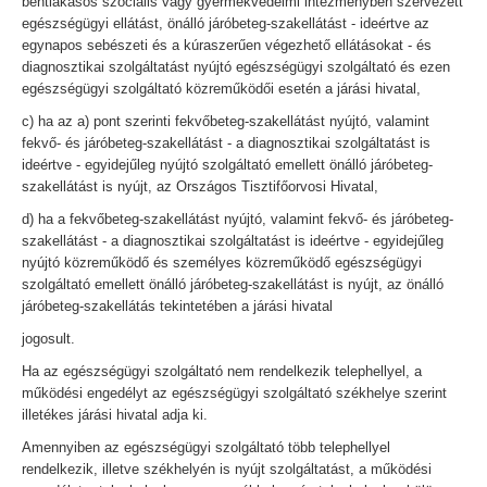
bentlakásos szociális vagy gyermekvédelmi intézményben szervezett
egészségügyi ellátást, önálló járóbeteg-szakellátást - ideértve az
egynapos sebészeti és a kúraszerűen végezhető ellátásokat - és
diagnosztikai szolgáltatást nyújtó egészségügyi szolgáltató és ezen
egészségügyi szolgáltató közreműködői esetén a járási hivatal,
c) ha az a) pont szerinti fekvőbeteg-szakellátást nyújtó, valamint
fekvő- és járóbeteg-szakellátást - a diagnosztikai szolgáltatást is
ideértve - egyidejűleg nyújtó szolgáltató emellett önálló járóbeteg-
szakellátást is nyújt, az Országos Tisztifőorvosi Hivatal,
d) ha a fekvőbeteg-szakellátást nyújtó, valamint fekvő- és járóbeteg-
szakellátást - a diagnosztikai szolgáltatást is ideértve - egyidejűleg
nyújtó közreműködő és személyes közreműködő egészségügyi
szolgáltató emellett önálló járóbeteg-szakellátást is nyújt, az önálló
járóbeteg-szakellátás tekintetében a járási hivatal
jogosult.
Ha az egészségügyi szolgáltató nem rendelkezik telephellyel, a
működési engedélyt az egészségügyi szolgáltató székhelye szerint
illetékes járási hivatal adja ki.
Amennyiben az egészségügyi szolgáltató több telephellyel
rendelkezik, illetve székhelyén is nyújt szolgáltatást, a működési