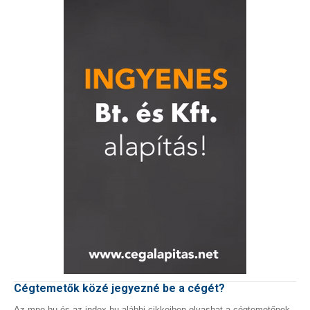
Cégtemetők közé jegyezné be a cégét?
Az mno.hu és az index.hu alábbi cikkeiben olvashat a cégtemetőnek