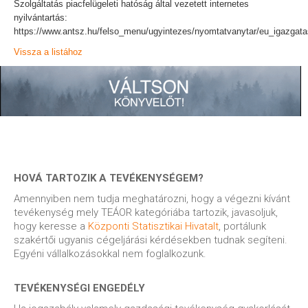
Szolgáltatás piacfelügeleti hatóság által vezetett internetes
nyilvántartás:
https://www.antsz.hu/felso_menu/ugyintezes/nyomtatvanytar/eu_igazga
Vissza a listához
HOVÁ TARTOZIK A TEVÉKENYSÉGEM?
Amennyiben nem tudja meghatározni, hogy a végezni kívánt
tevékenység mely TEÁOR kategóriába tartozik, javasoljuk,
hogy keresse a
Központi Statisztikai Hivatalt
, portálunk
szakértői ugyanis cégeljárási kérdésekben tudnak segíteni.
Egyéni vállalkozásokkal nem foglalkozunk.
TEVÉKENYSÉGI ENGEDÉLY