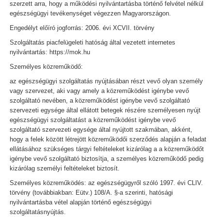
szerzett arra, hogy a működési nyilvántartásba történő felvétel nélkül
egészségügyi tevékenységet végezzen Magyarországon.
Engedélyt előíró jogforrás: 2006. évi XCVII. törvény
Szolgáltatás piacfelügeleti hatóság által vezetett internetes
nyilvántartás: https://mok.hu
Személyes közreműködő:
az egészségügyi szolgáltatás nyújtásában részt vevő olyan személy
vagy szervezet, aki vagy amely a közreműködést igénybe vevő
szolgáltató nevében, a közreműködést igénybe vevő szolgáltató
szervezeti egysége által ellátott betegek részére személyesen nyújt
egészségügyi szolgáltatást a közreműködést igénybe vevő
szolgáltató szervezeti egysége által nyújtott szakmában, akként,
hogy a felek között létrejött közreműködői szerződés alapján a feladat
ellátásához szükséges tárgyi feltételeket kizárólag a a közreműködőt
igénybe vevő szolgáltató biztosítja, a személyes közreműködő pedig
kizárólag személyi feltételeket biztosít.
Személyes közreműködés: az egészségügyről szóló 1997. évi CLIV.
törvény (továbbiakban: Eütv.) 108/A. §-a szerinti, hatósági
nyilvántartásba vétel alapján történő egészségügyi
szolgáltatásnyújtás.