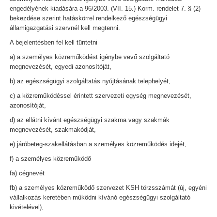
engedélyének kiadására a 96/2003. (VII. 15.) Korm. rendelet 7. § (2)
bekezdése szerint hatáskörrel rendelkező egészségügyi
államigazgatási szervnél kell megtenni.
A bejelentésben fel kell tüntetni
a) a személyes közreműködést igénybe vevő szolgáltató
megnevezését, egyedi azonosítóját,
b) az egészségügyi szolgáltatás nyújtásának telephelyét,
c) a közreműködéssel érintett szervezeti egység megnevezését,
azonosítóját,
d) az ellátni kívánt egészségügyi szakma vagy szakmák
megnevezését, szakmakódját,
e) járóbeteg-szakellátásban a személyes közreműködés idejét,
f) a személyes közreműködő
fa) cégnevét
fb) a személyes közreműködő szervezet KSH törzsszámát (új, egyéni
vállalkozás keretében működni kívánó egészségügyi szolgáltató
kivételével),