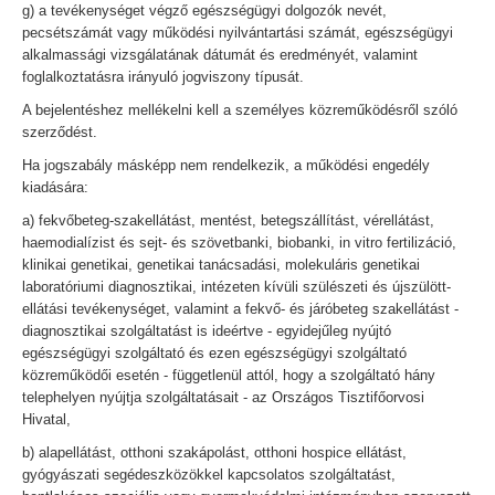
g) a tevékenységet végző egészségügyi dolgozók nevét,
pecsétszámát vagy működési nyilvántartási számát, egészségügyi
alkalmassági vizsgálatának dátumát és eredményét, valamint
foglalkoztatásra irányuló jogviszony típusát.
A bejelentéshez mellékelni kell a személyes közreműködésről szóló
szerződést.
Ha jogszabály másképp nem rendelkezik, a működési engedély
kiadására:
a) fekvőbeteg-szakellátást, mentést, betegszállítást, vérellátást,
haemodialízist és sejt- és szövetbanki, biobanki, in vitro fertilizáció,
klinikai genetikai, genetikai tanácsadási, molekuláris genetikai
laboratóriumi diagnosztikai, intézeten kívüli szülészeti és újszülött-
ellátási tevékenységet, valamint a fekvő- és járóbeteg szakellátást -
diagnosztikai szolgáltatást is ideértve - egyidejűleg nyújtó
egészségügyi szolgáltató és ezen egészségügyi szolgáltató
közreműködői esetén - függetlenül attól, hogy a szolgáltató hány
telephelyen nyújtja szolgáltatásait - az Országos Tisztifőorvosi
Hivatal,
b) alapellátást, otthoni szakápolást, otthoni hospice ellátást,
gyógyászati segédeszközökkel kapcsolatos szolgáltatást,