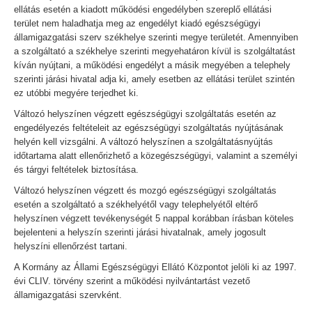
ellátás esetén a kiadott működési engedélyben szereplő ellátási
terület nem haladhatja meg az engedélyt kiadó egészségügyi
államigazgatási szerv székhelye szerinti megye területét. Amennyiben
a szolgáltató a székhelye szerinti megyehatáron kívül is szolgáltatást
kíván nyújtani, a működési engedélyt a másik megyében a telephely
szerinti járási hivatal adja ki, amely esetben az ellátási terület szintén
ez utóbbi megyére terjedhet ki.
Változó helyszínen végzett egészségügyi szolgáltatás esetén az
engedélyezés feltételeit az egészségügyi szolgáltatás nyújtásának
helyén kell vizsgálni. A változó helyszínen a szolgáltatásnyújtás
időtartama alatt ellenőrizhető a közegészségügyi, valamint a személyi
és tárgyi feltételek biztosítása.
Változó helyszínen végzett és mozgó egészségügyi szolgáltatás
esetén a szolgáltató a székhelyétől vagy telephelyétől eltérő
helyszínen végzett tevékenységét 5 nappal korábban írásban köteles
bejelenteni a helyszín szerinti járási hivatalnak, amely jogosult
helyszíni ellenőrzést tartani.
A Kormány az Állami Egészségügyi Ellátó Központot jelöli ki az 1997.
évi CLIV. törvény szerint a működési nyilvántartást vezető
államigazgatási szervként.