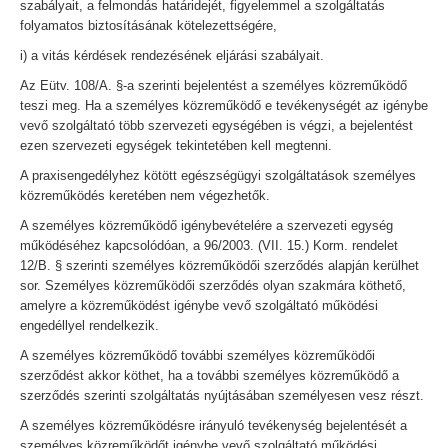
szabályait, a felmondás határidejét, figyelemmel a szolgáltatás
folyamatos biztosításának kötelezettségére,
i) a vitás kérdések rendezésének eljárási szabályait.
Az Eütv. 108/A. §-a szerinti bejelentést a személyes közreműködő
teszi meg. Ha a személyes közreműködő e tevékenységét az igénybe
vevő szolgáltató több szervezeti egységében is végzi, a bejelentést
ezen szervezeti egységek tekintetében kell megtenni.
A praxisengedélyhez kötött egészségügyi szolgáltatások személyes
közreműködés keretében nem végezhetők.
A személyes közreműködő igénybevételére a szervezeti egység
működéséhez kapcsolódóan, a 96/2003. (VII. 15.) Korm. rendelet
12/B. § szerinti személyes közreműködői szerződés alapján kerülhet
sor. Személyes közreműködői szerződés olyan szakmára köthető,
amelyre a közreműködést igénybe vevő szolgáltató működési
engedéllyel rendelkezik.
A személyes közreműködő további személyes közreműködői
szerződést akkor köthet, ha a további személyes közreműködő a
szerződés szerinti szolgáltatás nyújtásában személyesen vesz részt.
A személyes közreműködésre irányuló tevékenység bejelentését a
személyes közreműködőt igénybe vevő szolgáltató működési