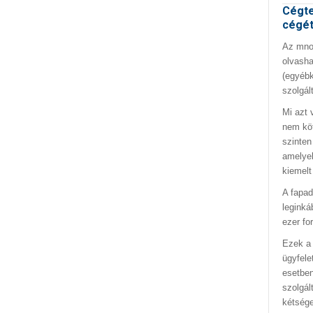
Cégte
cégé
Az mno.
olvasha
(egyébk
szolgál
Mi azt 
nem kö
szinten
amelyek
kiemelt
A fapad
leginká
ezer fo
Ezek a 
ügyfele
esetben
szolgál
kétség