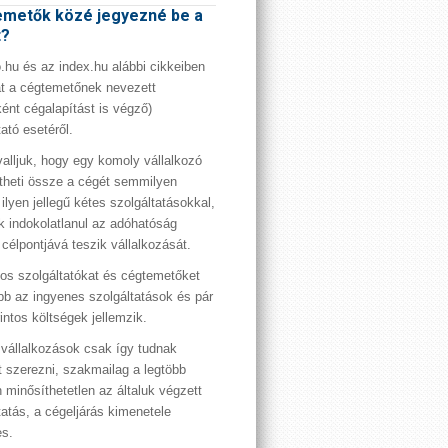
metők közé jegyezné be a
t?
hu és az index.hu alábbi cikkeiben
t a cégtemetőnek nevezett
ént cégalapítást is végző)
tató esetéről.
valljuk, hogy egy komoly vállalkozó
theti össze a cégét semmilyen
 ilyen jellegű kétes szolgáltatásokkal,
 indokolatlanul az adóhatóság
 célpontjává teszik vállalkozását.
os szolgáltatókat és cégtemetőket
bb az ingyenes szolgáltatások és pár
rintos költségek jellemzik.
vállalkozások csak így tudnak
t szerezni, szakmailag a legtöbb
 minősíthetetlen az általuk végzett
tatás, a cégeljárás kimenetele
es.