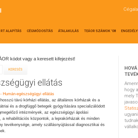
Cégala
l
RT ALAPÍTÁS
CÉGMÓDOSÍTÁS
ÁTALAKULÁS
TEÁOR SZÁMOK '08
ENGEDÉLY
OR kódot vagy a keresett kifejezést!
HOVÁ
TEVÉ
zségügyi ellátás
Amenn
hogy a
 - Humán-egészségügyi ellátás
mely T
 hosszú távú kórházi ellátás, az általános kórházak és a
javaso
átriai és a drogfüggő betegek gyógyítására specializálódott
Statisz
gmegelőző intézmények, az egészségügyi ápolási
ugyani
 a rehabilitációs központok, a leprakórházak és minden
tudnak
 tevékenysége, amely szállásnyújtással diagnosztikai és
vállal
nek.