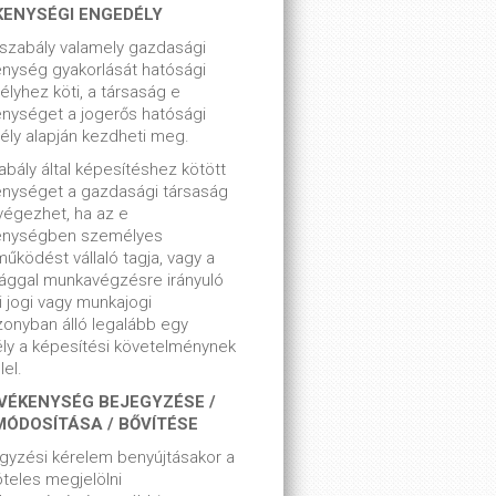
KENYSÉGI ENGEDÉLY
szabály valamely gazdasági
nység gyakorlását hatósági
lyhez köti, a társaság e
nységet a jogerős hatósági
ly alapján kezdheti meg.
bály által képesítéshez kötött
enységet a gazdasági társaság
végezhet, ha az e
enységben személyes
űködést vállaló tagja, vagy a
ággal munkavégzésre irányuló
i jogi vagy munkajogi
zonyban álló legalább egy
ly a képesítési követelménynek
el.
VÉKENYSÉG BEJEGYZÉSE /
MÓDOSÍTÁSA / BŐVÍTÉSE
gyzési kérelem benyújtásakor a
teles megjelölni