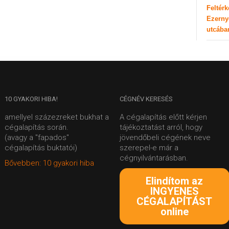
Feltér
Ezerny
utcába
10
GYAKORI HIBA!
CÉGNÉV
KERESÉS
amellyel százezreket bukhat a
A cégalapítás előtt kérjen
cégalapítás során.
tájékoztatást arról, hogy
(avagy a "fapados"
jövendőbeli cégének neve
cégalapítás buktatói)
szerepel-e már a
cégnyilvántarásban.
Bővebben: 10 gyakori hiba
Elindítom az
INGYENES
CÉGALAPÍTÁST
online