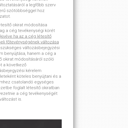
toztatásáról a legfőbb szerv
erű szótöbbséggel hoz
zatot.
étesítő okirat módosítása
lag a cég tevékenységi körét
-
kivéve ha az a cég létesítő
beli főtevénységének változása
 szükséges változásbejegyzési
m benyújtása, hanem a cég a
tő okirat módosításáról szóló
ot a következő
ásbejegyzési kérelem
leteként köteles benyújtani és a
emhez csatolandó egységes
zetbe foglalt létesítő okiratban
tvezetnie a cég tevékenységét
változást is.