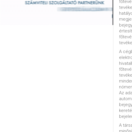
főtevé
tevéke
hatály
megjel
bejegy
értesí
főtevé
tevéke
A cég
elektr
hivata
főtev
tevéke
minde
nómenk
Az ada
automa
bejeg
kereté
bejele
A tár
minősü