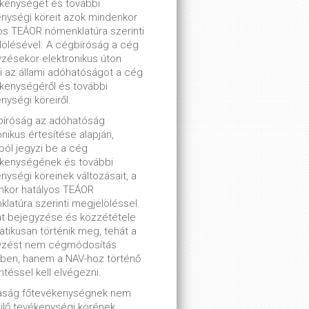
kenységét és további
nységi köreit azok mindenkor
os TEÁOR nómenklatúra szerinti
ölésével. A cégbíróság a cég
zésekor elektronikus úton
ti az állami adóhatóságot a cég
kenységéről és további
nységi köreiről.
bíróság az adóhatóság
onikus értesítése alapján,
lból jegyzi be a cég
ékenységének és további
nységi köreinek változásait, a
nkor hatályos TEÁOR
latúra szerinti megjelöléssel.
t bejegyzése és közzététele
tikusan történik meg, tehát a
yzést nem cégmódosítás
ben, hanem a NAV-hoz történő
ntéssel kell elvégezni.
saság főtevékenységnek nem
lő tevékenységi körének