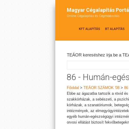
Magyar Cégalapítás Portá
Online Cégalapítás és Cégmódosítás
KFT ALAPÍTÁS
BT ALAPÍTÁS
TEÁOR kereséshez írja be a TEÁ
86 - Humán-egés
Főoldal
>
TEÁOR SZÁMOK '08
>
86
Ebbe az ágazatba tartozik a rövid és
szakkórházak, a sebészeti, a pszichi
kórházak, a szanatóriumok, betegsé
intézmények, az elmegyógyintézetek,
egyéb humán-egészségügyi intézmény
orvosi ellátást biztosít fekvőbetegek