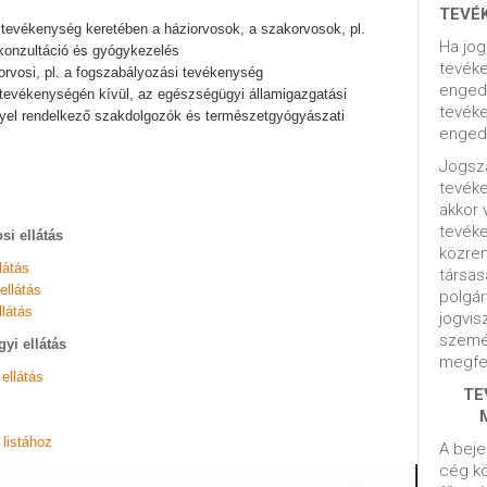
TEVÉ
i tevékenység keretében a háziorvosok, a szakorvosok, pl.
Ha jog
 konzultáció és gyógykezelés
tevéke
gorvosi, pl. a fogszabályozási tevékenység
engedé
k tevékenységén kívül, az egészségügyi államigazgatási
tevéke
llyel rendelkező szakdolgozók és természetgyógyászati
engedé
Jogsza
tevék
akkor 
tevék
si ellátás
közrem
látás
társas
ellátás
polgár
llátás
jogvis
szemé
yi ellátás
megfel
ellátás
TE
listához
A beje
cég kö