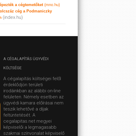
képezték a cégtemetőket
(mno.hu)
olcszáz cég a Podmaniczky
(index.hu)
n
A
CÉGALAPÍTÁS ÜGYVÉDI
KÖLTSÉGE
A cégalapítás költségei felől
érdeklődjön területi
irodáinkban az alábbi on-line
felületen.
Némely esetben az
ügyvédi kamara előírásai nem
teszik lehetővé a díjak
feltüntetését. A
cegalapitas.net megyei
képviselői a legmagasabb
szakmai színvonalat képviselő