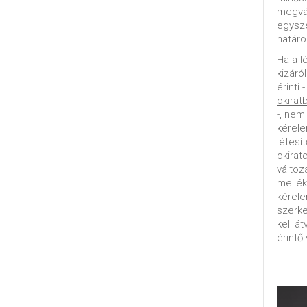
megvál
egysz
határo
Ha a l
kizáró
érinti 
okirat
-, nem
kérele
létesí
okirat
változ
mellék
kérel
szerke
kell á
érintő 