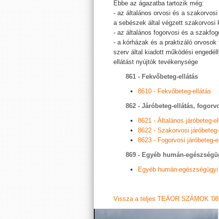
Ebbe az ágazatba tartozik még:
- az általános orvosi és a szakorvos
a sebészek által végzett szakorvosi
- az általános fogorvosi és a szakfo
- a kórházak és a praktizáló orvoso
szerv által kiadott működési engedé
ellátást nyújtók tevékenysége
861 - Fekvőbeteg-ellátás
8610 - Fekvőbeteg-ellátás
862 - Járóbeteg-ellátás, fogorvo
8621 - Általános járóbeteg-el
8622 - Szakorvosi járóbeteg-
8623 - Fogorvosi járóbeteg-e
869 - Egyéb humán-egészségüg
Egyéb humán-egészségügyi 
Vissza a teljes TEÁOR SZÁMOK '08 