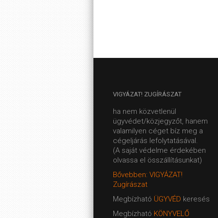
VIGYÁZAT!
ZUGÍRÁSZAT
ha nem közvetlenül
ügyvédet/közjegyzőt, hanem
valamilyen céget bíz meg a
cégeljárás lefolytatásával.
(A saját védelme érdekében
olvassa el összállításunkat)
Bővebben: VIGYÁZAT!
Zugírászat
Megbízható
ÜGYVÉD
keresés
Megbízható
KÖNYVELŐ