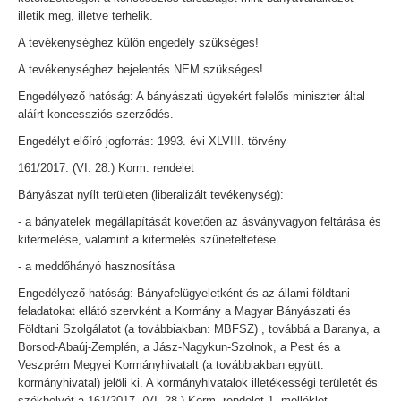
illetik meg, illetve terhelik.
A tevékenységhez külön engedély szükséges!
A tevékenységhez bejelentés NEM szükséges!
Engedélyező hatóság: A bányászati ügyekért felelős miniszter által
aláírt koncessziós szerződés.
Engedélyt előíró jogforrás: 1993. évi XLVIII. törvény
161/2017. (VI. 28.) Korm. rendelet
Bányászat nyílt területen (liberalizált tevékenység):
- a bányatelek megállapítását követően az ásványvagyon feltárása és
kitermelése, valamint a kitermelés szüneteltetése
- a meddőhányó hasznosítása
Engedélyező hatóság: Bányafelügyeletként és az állami földtani
feladatokat ellátó szervként a Kormány a Magyar Bányászati és
Földtani Szolgálatot (a továbbiakban: MBFSZ) , továbbá a Baranya, a
Borsod-Abaúj-Zemplén, a Jász-Nagykun-Szolnok, a Pest és a
Veszprém Megyei Kormányhivatalt (a továbbiakban együtt:
kormányhivatal) jelöli ki. A kormányhivatalok illetékességi területét és
székhelyét a 161/2017. (VI. 28.) Korm. rendelet 1. melléklet