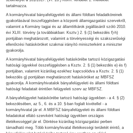
tartalmazza.
A kormányhivatal bányafelügyeleti és állami földtani feladatköreinek
gyakorlásával összefüggésben a központi államigazgatási szervekről,
valamint a Kormány tagjai és az államtitkárok jogállásáról szóló 2010.
évi XLIII. törvény (a továbbiakban: Ksztv.) 2. § (1) bekezdés f)-h)
pontjában meghatározott, valamint a törvényességi és szakszerűségi
ellenőrzési hatásköröket szakmai irányító miniszterként a miniszter
gyakorolja.
A kormányhivatal bányafelügyeleti hatáskörébe tartozó közigazgatási
hatósági ügyekkel összefüggésben a Ksztv. 2. § (1) bekezdés e) és f)
pontjában, valamint kizárólag ezekhez kapcsolódva a Ksztv. 2. § (1)
bekezdés g) pontjában meghatározott hatásköröket az MBFSZ
gyakorolja. A kormányhivatalok bányafelügyeleti és állami földtani
hatósági feladatait érintően felügyeleti szerv az MBFSZ.
A bányafelügyelet hatáskörébe tartozó hatósági ügyekben - a 4. § (2)
bekezdésében, az 5., 6. és a 10. §-ban foglalt kivétellel - a
kormányhivatal jár el. A MBFSZ bányafelügyeleti és állami földtani
feladatokat ellátó szervként hatósági ügyekben országos
illetékességgel jár el. Döntése kizárólag közigazgatási perben
támadható meg. Több kormányhivatal illetékességi területét érintő, a