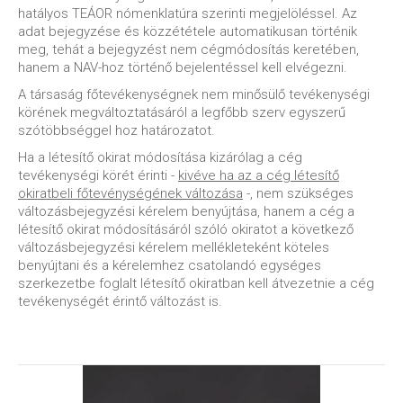
hatályos TEÁOR nómenklatúra szerinti megjelöléssel. Az
adat bejegyzése és közzététele automatikusan történik
meg, tehát a bejegyzést nem cégmódosítás keretében,
hanem a NAV-hoz történő bejelentéssel kell elvégezni.
A társaság főtevékenységnek nem minősülő tevékenységi
körének megváltoztatásáról a legfőbb szerv egyszerű
szótöbbséggel hoz határozatot.
Ha a létesítő okirat módosítása kizárólag a cég
tevékenységi körét érinti -
kivéve ha az a cég létesítő
okiratbeli főtevénységének változása
-, nem szükséges
változásbejegyzési kérelem benyújtása, hanem a cég a
létesítő okirat módosításáról szóló okiratot a következő
változásbejegyzési kérelem mellékleteként köteles
benyújtani és a kérelemhez csatolandó egységes
szerkezetbe foglalt létesítő okiratban kell átvezetnie a cég
tevékenységét érintő változást is.