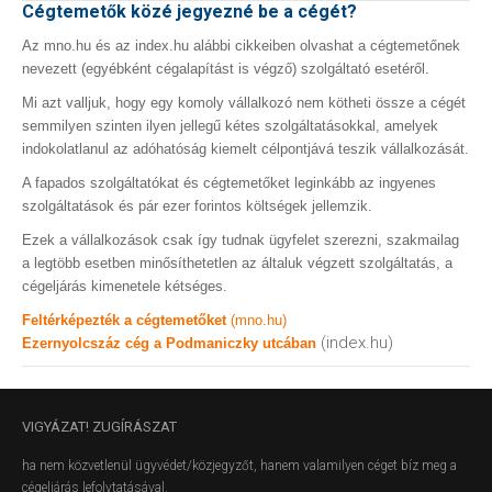
Cégtemetők közé jegyezné be a cégét?
Az mno.hu és az index.hu alábbi cikkeiben olvashat a cégtemetőnek
nevezett (egyébként cégalapítást is végző) szolgáltató esetéről.
Mi azt valljuk, hogy egy komoly vállalkozó nem kötheti össze a cégét
semmilyen szinten ilyen jellegű kétes szolgáltatásokkal, amelyek
indokolatlanul az adóhatóság kiemelt célpontjává teszik vállalkozását.
A fapados szolgáltatókat és cégtemetőket leginkább az ingyenes
szolgáltatások és pár ezer forintos költségek jellemzik.
Ezek a vállalkozások csak így tudnak ügyfelet szerezni, szakmailag
a legtöbb esetben minősíthetetlen az általuk végzett szolgáltatás, a
cégeljárás kimenetele kétséges.
Feltérképezték a cégtemetőket
(mno.hu)
(index.hu)
Ezernyolcszáz cég a Podmaniczky utcában
VIGYÁZAT!
ZUGÍRÁSZAT
ha nem közvetlenül ügyvédet/közjegyzőt, hanem valamilyen céget bíz meg a
cégeljárás lefolytatásával.