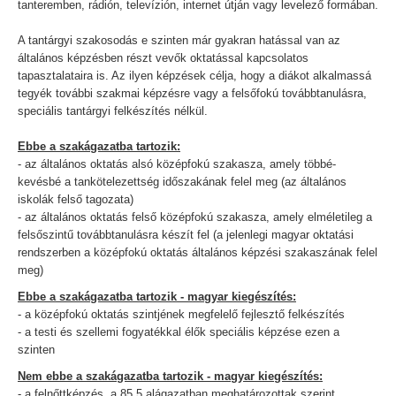
tanteremben, rádión, televízión, internet útján vagy levelező formában.
A tantárgyi szakosodás e szinten már gyakran hatással van az
általános képzésben részt vevők oktatással kapcsolatos
tapasztalataira is. Az ilyen képzések célja, hogy a diákot alkalmassá
tegyék további szakmai képzésre vagy a felsőfokú továbbtanulásra,
speciális tantárgyi felkészítés nélkül.
Ebbe a szakágazatba tartozik:
- az általános oktatás alsó középfokú szakasza, amely többé-
kevésbé a tankötelezettség időszakának felel meg (az általános
iskolák felső tagozata)
- az általános oktatás felső középfokú szakasza, amely elméletileg a
felsőszintű továbbtanulásra készít fel (a jelenlegi magyar oktatási
rendszerben a középfokú oktatás általános képzési szakaszának felel
meg)
Ebbe a szakágazatba tartozik - magyar kiegészítés:
- a középfokú oktatás szintjének megfelelő fejlesztő felkészítés
- a testi és szellemi fogyatékkal élők speciális képzése ezen a
szinten
Nem ebbe a szakágazatba tartozik - magyar kiegészítés:
- a felnőttképzés, a 85.5 alágazatban meghatározottak szerint