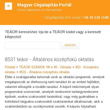
Magyar Cégalapítás Portál
Online Cégalapítás és Cégmódosítás
KFT ALAPÍTÁS
Cégalapítás info vonal:
+36 30 220 1100
BT ALAPÍTÁS
TEÁOR kereséshez írja be a TEÁOR kódot vagy a keresett
RT ALAPÍTÁS
kifejezést!
CÉGMÓDOSÍTÁS
ÁTALAKULÁS
8531 teáor - Általános középfokú oktatás
TEÁOR SZÁMOK '08
Főoldal
>
TEÁOR SZÁMOK '08
>
85 - Oktatás
>
853 - Középfokú
oktatás
>
8531 - Általános középfokú oktatás
ENGEDÉLYKÖTELES
Ebbe a szakágazatba tartoznak azok az oktatási programok, amelyek
megalapozzák az élethosszig tartó tanulást és az emberi fejlődést,
KAPCSOLAT
valamint elősegítik a további tanulást. A képző intézmények olyan
programokat szerveznek, amelyek rendszerint tantárgyrendszerre
IRODÁK
épülnek, ezekre szakosodott tanárokkal; vagy még gyakrabban a
különböző tárgyakra szakosodott szaktanárokat alkalmaznak, akik a
szakterületükön az osztálymunkát vezetik. A képzés folytatható