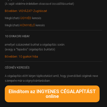
(A saját védelme érdekében olvassa el összállításunkat)
Bővebben: VIGYÁZAT! Zugírászat
Megbízható
ÜGYVÉD
keresés
Megbízható
KÖNYVELŐ
keresés
10
GYAKORI HIBA!
amellyel százezreket bukhat a cégalapítás során.
(avagy a "fapados" cégalapítás buktatói)
Bővebben: 10 gyakori hiba
CÉGNÉV
KERESÉS
A cégalapítás előtt kérjen tájékoztatást arról, hogy jövendőbeli cégének neve
szerepel-e már a cégnyilvántarásban.
Elindítom az INGYENES CÉGALAPÍTÁST
online