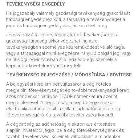
TEVÉKENYSÉGI ENGEDÉLY
Ha jogszabály valamely gazdasági tevékenység gyakorlását
hatósági engedélyhez köti, a társaság e tevékenységet a
jogerős hatósági engedély alapján kezdheti meg.
Jogszabály által képesítéshez kötött tevékenységet a
gazdasági társaság akkor végezhet, ha az e
tevékenységben személyes közreműködést vállaló tagja,
vagy a társasággal munkavégzésre irányuló polgári jogi vagy
munkajogi jogviszonyban álló legalább egy személy a
képesítési követelménynek megfelel.
TEVÉKENYSÉG BEJEGYZÉSE / MÓDOSÍTÁSA / BŐVÍTÉSE
A bejegyzési kérelem benyújtásakor a cég köteles
megjelölni főtevékenységét és további tevékenységi köreit
azok mindenkor hatályos TEÁOR nómenklatúra szerinti
megjelölésével. A cégbíróság a cég bejegyzésekor
elektronikus úton értesíti az állami adóhatóságot a cég
főtevékenységéről és további tevékenységi köreiről.
A cégbíróság az adóhatóság elektronikus értesítése
alapján, hivatalból jegyzi be a cég főtevékenységének és
további tevékenységi köreinek változásait, a mindenkor