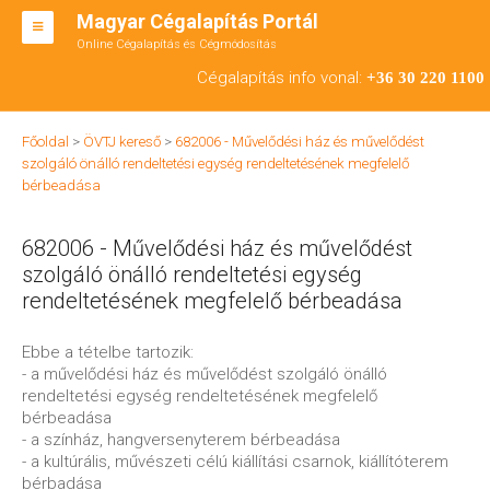
Magyar Cégalapítás Portál
Online Cégalapítás és Cégmódosítás
KFT ALAPÍTÁS
Cégalapítás info vonal:
+36 30 220 1100
BT ALAPÍTÁS
Főoldal
>
ÖVTJ kereső
>
682006 - Művelődési ház és művelődést
RT ALAPÍTÁS
szolgáló önálló rendeltetési egység rendeltetésének megfelelő
bérbeadása
CÉGMÓDOSÍTÁS
682006 - Művelődési ház és művelődést
ÁTALAKULÁS
szolgáló önálló rendeltetési egység
TEÁOR SZÁMOK '08
rendeltetésének megfelelő bérbeadása
ENGEDÉLYKÖTELES
Ebbe a tételbe tartozik:
- a művelődési ház és művelődést szolgáló önálló
KAPCSOLAT
rendeltetési egység rendeltetésének megfelelő
bérbeadása
IRODÁK
- a színház, hangversenyterem bérbeadása
- a kultúrális, művészeti célú kiállítási csarnok, kiállítóterem
bérbadása