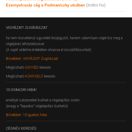
(index.hu)
Ezernyolcszáz cég a Podmaniczky utcában
VIGYÁZAT!
ZUGÍRÁSZAT
ha nem közvetlenül ügyvédet/közjegyzőt, hanem valamilyen céget bíz meg a
cégeljárás lefolytatásával.
(A saját védelme érdekében olvassa el összállításunkat)
Bővebben: VIGYÁZAT! Zugírászat
Megbízható
ÜGYVÉD
keresés
Megbízható
KÖNYVELŐ
keresés
10
GYAKORI HIBA!
amellyel százezreket bukhat a cégalapítás során.
(avagy a "fapados" cégalapítás buktatói)
Bővebben: 10 gyakori hiba
CÉGNÉV
KERESÉS