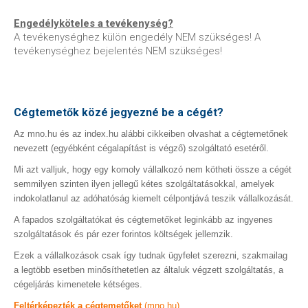
Engedélyköteles a tevékenység?
A tevékenységhez külön engedély NEM szükséges! A
tevékenységhez bejelentés NEM szükséges!
Cégtemetők közé jegyezné be a cégét?
Az mno.hu és az index.hu alábbi cikkeiben olvashat a cégtemetőnek
nevezett (egyébként cégalapítást is végző) szolgáltató esetéről.
Mi azt valljuk, hogy egy komoly vállalkozó nem kötheti össze a cégét
semmilyen szinten ilyen jellegű kétes szolgáltatásokkal, amelyek
indokolatlanul az adóhatóság kiemelt célpontjává teszik vállalkozását.
A fapados szolgáltatókat és cégtemetőket leginkább az ingyenes
szolgáltatások és pár ezer forintos költségek jellemzik.
Ezek a vállalkozások csak így tudnak ügyfelet szerezni, szakmailag
a legtöbb esetben minősíthetetlen az általuk végzett szolgáltatás, a
cégeljárás kimenetele kétséges.
Feltérképezték a cégtemetőket
(mno.hu)