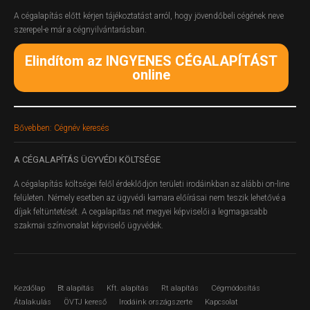
A cégalapítás előtt kérjen tájékoztatást arról, hogy jövendőbeli cégének neve
szerepel-e már a cégnyilvántarásban.
Elindítom az INGYENES CÉGALAPÍTÁST
online
Bővebben: Cégnév keresés
A
CÉGALAPÍTÁS ÜGYVÉDI KÖLTSÉGE
A cégalapítás költségei felől érdeklődjön területi irodáinkban az alábbi on-line
felületen.
Némely esetben az ügyvédi kamara előírásai nem teszik lehetővé a
díjak feltüntetését. A cegalapitas.net megyei képviselői a legmagasabb
szakmai színvonalat képviselő ügyvédek.
Kezdőlap
Bt alapítás
Kft. alapítás
Rt alapítás
Cégmódosítás
Átalakulás
ÖVTJ kereső
Irodáink országszerte
Kapcsolat