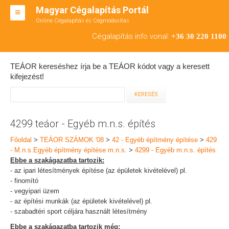
Magyar Cégalapítás Portál
Online Cégalapítás és Cégmódosítás
KFT ALAPÍTÁS
Cégalapítás info vonal:
+36 30 220 1100
BT ALAPÍTÁS
TEÁOR kereséshez írja be a TEÁOR kódot vagy a keresett
RT ALAPÍTÁS
kifejezést!
CÉGMÓDOSÍTÁS
ÁTALAKULÁS
4299 teáor - Egyéb m.n.s. építés
TEÁOR SZÁMOK '08
Főoldal
>
TEÁOR SZÁMOK '08
>
42 - Egyéb építmény építése
>
429
- M.n.s.Egyéb építmény építése m.n.s.
>
4299 - Egyéb m.n.s. építés
ENGEDÉLYKÖTELES
Ebbe a szakágazatba tartozik:
- az ipari létesítmények építése (az épületek kivételével) pl.
KAPCSOLAT
- finomító
- vegyipari üzem
IRODÁK
- az építési munkák (az épületek kivételével) pl.
- szabadtéri sport céljára használt létesítmény
Ebbe a szakágazatba tartozik még: