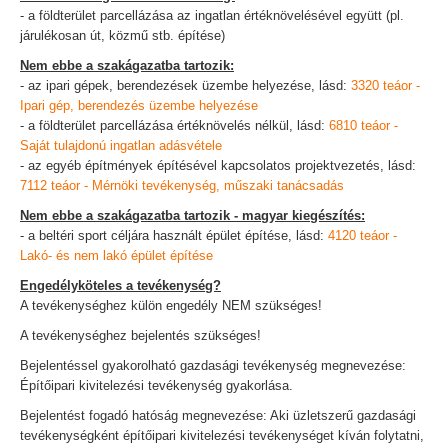
- a földterület parcellázása az ingatlan értéknövelésével együtt (pl.
járulékosan út, közmű stb. építése)
Nem ebbe a szakágazatba tartozik:
- az ipari gépek, berendezések üzembe helyezése, lásd:
3320 teáor -
Ipari gép, berendezés üzembe helyezése
- a földterület parcellázása értéknövelés nélkül, lásd:
6810 teáor -
Saját tulajdonú ingatlan adásvétele
- az egyéb építmények építésével kapcsolatos projektvezetés, lásd:
7112 teáor - Mérnöki tevékenység, műszaki tanácsadás
Nem ebbe a szakágazatba tartozik - magyar kiegészítés:
- a beltéri sport céljára használt épület építése, lásd:
4120 teáor -
Lakó- és nem lakó épület építése
Engedélyköteles a tevékenység?
A tevékenységhez külön engedély NEM szükséges!
A tevékenységhez bejelentés szükséges!
Bejelentéssel gyakorolható gazdasági tevékenység megnevezése:
Építőipari kivitelezési tevékenység gyakorlása.
Bejelentést fogadó hatóság megnevezése: Aki üzletszerű gazdasági
tevékenységként építőipari kivitelezési tevékenységet kíván folytatni,