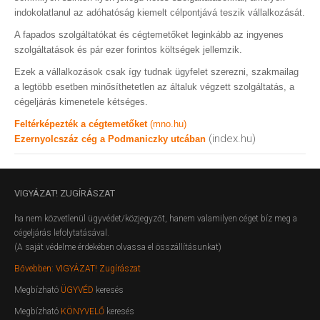
indokolatlanul az adóhatóság kiemelt célpontjává teszik vállalkozását.
A fapados szolgáltatókat és cégtemetőket leginkább az ingyenes
szolgáltatások és pár ezer forintos költségek jellemzik.
Ezek a vállalkozások csak így tudnak ügyfelet szerezni, szakmailag
a legtöbb esetben minősíthetetlen az általuk végzett szolgáltatás, a
cégeljárás kimenetele kétséges.
Feltérképezték a cégtemetőket
(mno.hu)
(index.hu)
Ezernyolcszáz cég a Podmaniczky utcában
VIGYÁZAT!
ZUGÍRÁSZAT
ha nem közvetlenül ügyvédet/közjegyzőt, hanem valamilyen céget bíz meg a
cégeljárás lefolytatásával.
(A saját védelme érdekében olvassa el összállításunkat)
Bővebben: VIGYÁZAT! Zugírászat
Megbízható
ÜGYVÉD
keresés
Megbízható
KÖNYVELŐ
keresés