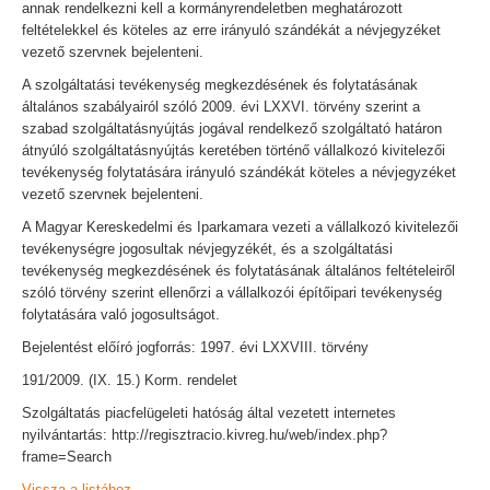
annak rendelkezni kell a kormányrendeletben meghatározott
feltételekkel és köteles az erre irányuló szándékát a névjegyzéket
vezető szervnek bejelenteni.
A szolgáltatási tevékenység megkezdésének és folytatásának
általános szabályairól szóló 2009. évi LXXVI. törvény szerint a
szabad szolgáltatásnyújtás jogával rendelkező szolgáltató határon
átnyúló szolgáltatásnyújtás keretében történő vállalkozó kivitelezői
tevékenység folytatására irányuló szándékát köteles a névjegyzéket
vezető szervnek bejelenteni.
A Magyar Kereskedelmi és Iparkamara vezeti a vállalkozó kivitelezői
tevékenységre jogosultak névjegyzékét, és a szolgáltatási
tevékenység megkezdésének és folytatásának általános feltételeiről
szóló törvény szerint ellenőrzi a vállalkozói építőipari tevékenység
folytatására való jogosultságot.
Bejelentést előíró jogforrás: 1997. évi LXXVIII. törvény
191/2009. (IX. 15.) Korm. rendelet
Szolgáltatás piacfelügeleti hatóság által vezetett internetes
nyilvántartás: http://regisztracio.kivreg.hu/web/index.php?
frame=Search
Vissza a listához