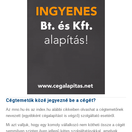
Cégtemetők közé jegyezné be a cégét?
Az mno.hu és az index.hu alábbi cikkeiben olvashat a cégtemetőnek
nevezett (egyébként cégalapítást is végző) szolgáltató esetéről.
Mi azt valljuk, hogy egy komoly vállalkozó nem kötheti össze a cégét
semmilyen szinten ilyen jellegű kétes szolgáltatásokkal, amelyek