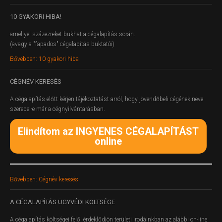
10
GYAKORI HIBA!
amellyel százezreket bukhat a cégalapítás során.
(avagy a "fapados" cégalapítás buktatói)
Bővebben: 10 gyakori hiba
CÉGNÉV
KERESÉS
A cégalapítás előtt kérjen tájékoztatást arról, hogy jövendőbeli cégének neve
szerepel-e már a cégnyilvántarásban.
Elindítom az INGYENES CÉGALAPÍTÁST
online
Bővebben: Cégnév keresés
A
CÉGALAPÍTÁS ÜGYVÉDI KÖLTSÉGE
A cégalapítás költségei felől érdeklődjön területi irodáinkban az alábbi on-line