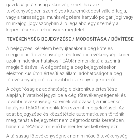
gazdasági társaság akkor végezhet, ha az e
tevékenységben személyes közreműködést vállaló tagja,
vagy a társasággal munkavégzésre irányuló polgári jogi vagy
munkajogi jogviszonyban álló legalább egy személy a
képesítési követelménynek megfelel.
TEVÉKENYSÉG BEJEGYZÉSE / MÓDOSÍTÁSA / BŐVÍTÉSE
A bejegyzési kérelem benyújtásakor a cég köteles
megjelölni főtevékenységét és további tevékenységi köreit
azok mindenkor hatályos TEÁOR nómenklatúra szerinti
megjelölésével. A cégbíróság a cég bejegyzésekor
elektronikus úton értesíti az állami adóhatóságot a cég
főtevékenységéről és további tevékenységi köreiről.
A cégbíróság az adóhatóság elektronikus értesítése
alapján, hivatalból jegyzi be a cég főtevékenységének és
további tevékenységi köreinek változásait, a mindenkor
hatályos TEÁOR nómenklatúra szerinti megjelöléssel. Az
adat bejegyzése és közzététele automatikusan történik
meg, tehát a bejegyzést nem cégmódosítás keretében,
hanem a NAV-hoz történő bejelentéssel kell elvégezni.
A társaság főtevékenységnek nem minősülő tevékenységi