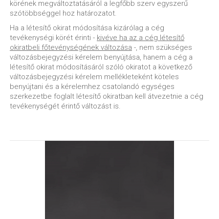
körének megváltoztatásáról a legfőbb szerv egyszerű
szótöbbséggel hoz határozatot.
Ha a létesítő okirat módosítása kizárólag a cég
tevékenységi körét érinti -
kivéve ha az a cég létesítő
okiratbeli főtevénységének változása
-, nem szükséges
változásbejegyzési kérelem benyújtása, hanem a cég a
létesítő okirat módosításáról szóló okiratot a következő
változásbejegyzési kérelem mellékleteként köteles
benyújtani és a kérelemhez csatolandó egységes
szerkezetbe foglalt létesítő okiratban kell átvezetnie a cég
tevékenységét érintő változást is.