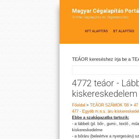
Magyar Cégalapítás Portá
Online Cégalapítás és Cégmódosítás
KFT ALAPÍTÁS
BT ALAPÍTÁS
TEÁOR kereséshez írja be a TEÁ
4772 teáor - Lább
kiskereskedelem
Főoldal
>
TEÁOR SZÁMOK '08
>
47
477 - Egyéb m.n.s. áru kiskeresked
Ebbe a szakágazatba tartozik:
- a lábbeli (pl. bőr-, gumi-, textil-, m
kiskereskedelme
- a bőráru (beleértve a nyergesáru) 