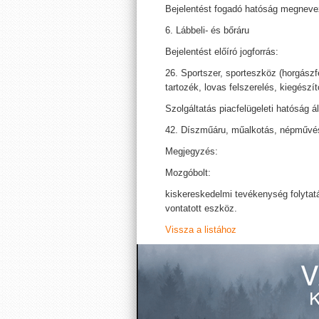
Bejelentést fogadó hatóság megneve
6. Lábbeli- és bőráru
Bejelentést előíró jogforrás:
26. Sportszer, sporteszköz (horgászf
tartozék, lovas felszerelés, kiegészít
Szolgáltatás piacfelügeleti hatóság ál
42. Díszműáru, műalkotás, népművés
Megjegyzés:
Mozgóbolt:
kiskereskedelmi tevékenység folytatásá
vontatott eszköz.
Vissza a listához