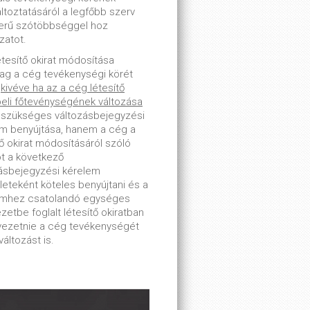
toztatásáról a legfőbb szerv
erű szótöbbséggel hoz
zatot.
étesítő okirat módosítása
lag a cég tevékenységi körét
-
kivéve ha az a cég létesítő
beli főtevénységének változása
 szükséges változásbejegyzési
m benyújtása, hanem a cég a
tő okirat módosításáról szóló
ot a következő
ásbejegyzési kérelem
leteként köteles benyújtani és a
emhez csatolandó egységes
zetbe foglalt létesítő okiratban
tvezetnie a cég tevékenységét
változást is.