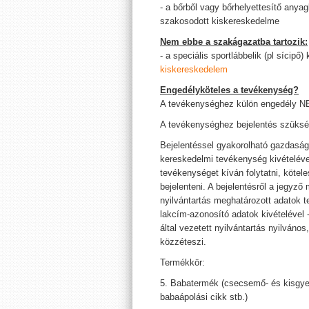
- a bőrből vagy bőrhelyettesítő anyag
szakosodott kiskereskedelme
Nem ebbe a szakágazatba tartozik:
- a speciális sportlábbelik (pl sícipő
kiskereskedelem
Engedélyköteles a tevékenység?
A tevékenységhez külön engedély 
A tevékenységhez bejelentés szüksé
Bejelentéssel gyakorolható gazdasá
kereskedelmi tevékenység kivételéve
tevékenységet kíván folytatni, kötel
bejelenteni. A bejelentésről a jegyző
nyilvántartás meghatározott adatok t
lakcím-azonosító adatok kivételével 
által vezetett nyilvántartás nyilváno
közzéteszi.
Termékkör:
5. Babatermék (csecsemő- és kisgyer
babaápolási cikk stb.)