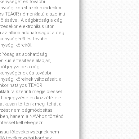
kenységét és további
nységi köreit azok mindenkor
os TEÁOR nómenklatúra szerinti
ölésével. A cégbíróság a cég
zésekor elektronikus úton
ti az állami adóhatóságot a cég
kenységéről és további
nységi köreiről.
bíróság az adóhatóság
onikus értesítése alapján,
lból jegyzi be a cég
ékenységének és további
nységi köreinek változásait, a
nkor hatályos TEÁOR
latúra szerinti megjelöléssel.
t bejegyzése és közzététele
tikusan történik meg, tehát a
yzést nem cégmódosítás
ben, hanem a NAV-hoz történő
ntéssel kell elvégezni.
saság főtevékenységnek nem
lő tevékenységi körének