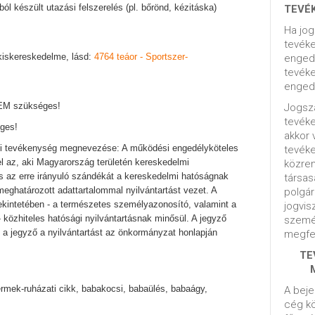
ból készült utazási felszerelés (pl. bőrönd, kézitáska)
TEVÉ
Ha jog
tevéke
) kiskereskedelme, lásd:
4764 teáor - Sportszer-
engedé
tevéke
engedé
NEM szükséges!
Jogsza
tevék
ges!
akkor 
gi tevékenység megnevezése: A működési engedélyköteles
tevék
l az, aki Magyarország területén kereskedelmi
közrem
es az erre irányuló szándékát a kereskedelmi hatóságnak
társas
 meghatározott adattartalommal nyilvántartást vezet. A
polgár
ekintetében - a természetes személyazonosító, valamint a
jogvis
- közhiteles hatósági nyilvántartásnak minősül. A jegyző
szemé
s, a jegyző a nyilvántartást az önkormányzat honlapján
megfel
TE
mek-ruházati cikk, babakocsi, babaülés, babaágy,
A beje
cég kö