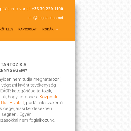
pítás info vonal:
+36 30 220 1100
info@cegalapitas.net
KÖTELES
KAPCSOLAT
IRODÁK
 TARTOZIK A
KENYSÉGEM?
yiben nem tudja meghatározni,
 végezni kívánt tevékenység
EÁOR kategóriába tartozik,
ljuk, hogy keresse a
Központi
tikai Hivatalt
, portálunk szakértői
s cégeljárási kérdésekben
 segíteni. Egyéni
kozásokkal nem foglalkozunk.