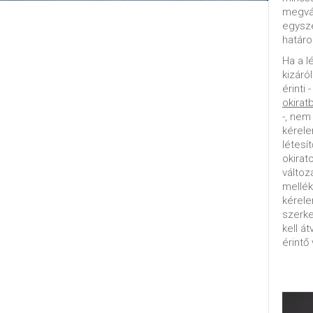
megvál
egysz
határo
Ha a l
kizáró
érinti 
okirat
-, nem
kérele
létesí
okirat
változ
mellék
kérel
szerke
kell á
érintő 