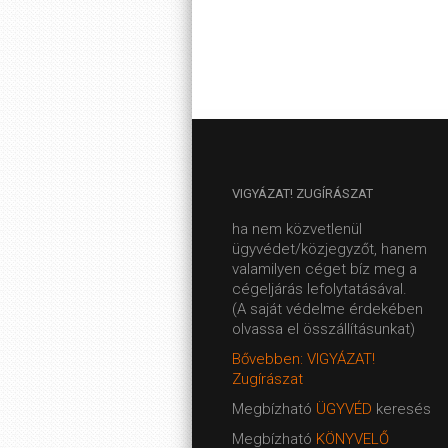
VIGYÁZAT!
ZUGÍRÁSZAT
ha nem közvetlenül
ügyvédet/közjegyzőt, hanem
valamilyen céget bíz meg a
cégeljárás lefolytatásával.
(A saját védelme érdekében
olvassa el összállításunkat)
Bővebben: VIGYÁZAT!
Zugírászat
Megbízható
ÜGYVÉD
keresés
Megbízható
KÖNYVELŐ