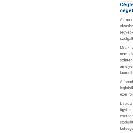
Cégte
cégé
Az mno.
olvasha
(egyébk
szolgál
Mi azt 
nem kö
szinten
amelyek
kiemelt
A fapad
leginká
ezer fo
Ezek a 
ügyfele
esetben
szolgál
kétség