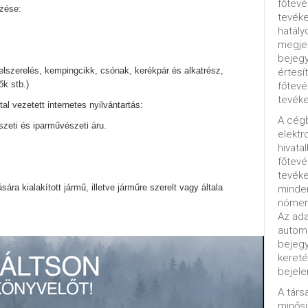
főtevé
zése:
tevéke
hatály
megjel
bejegy
elszerelés, kempingcikk, csónak, kerékpár és alkatrész,
értesí
ők stb.)
főtevé
tevéke
tal vezetett internetes nyilvántartás:
A cég
zeti és iparművészeti áru.
elektr
hivata
főtev
tevéke
ra kialakított jármű, illetve járműre szerelt vagy általa
minde
nómenk
Az ada
automa
bejeg
kereté
bejele
A tár
minősü