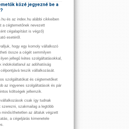
metők közé jegyezné be a
t?
hu és az index.hu alábbi cikkeiben
t a cégtemetőnek nevezett
ént cégalapítást is végző)
tató esetéről.
valljuk, hogy egy komoly vállalkozó
theti össze a cégét semmilyen
 ilyen jellegű kétes szolgáltatásokkal,
 indokolatlanul az adóhatóság
 célpontjává teszik vállalkozását.
os szolgáltatókat és cégtemetőket
bb az ingyenes szolgáltatások és pár
rintos költségek jellemzik.
vállalkozások csak így tudnak
t szerezni, szakmailag a legtöbb
 minősíthetetlen az általuk végzett
tatás, a cégeljárás kimenetele
es.