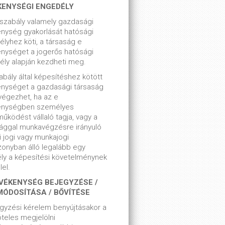
KENYSÉGI ENGEDÉLY
szabály valamely gazdasági
nység gyakorlását hatósági
lyhez köti, a társaság e
nységet a jogerős hatósági
ly alapján kezdheti meg.
bály által képesítéshez kötött
enységet a gazdasági társaság
végezhet, ha az e
enységben személyes
űködést vállaló tagja, vagy a
ággal munkavégzésre irányuló
i jogi vagy munkajogi
zonyban álló legalább egy
ly a képesítési követelménynek
el.
VÉKENYSÉG BEJEGYZÉSE /
MÓDOSÍTÁSA / BŐVÍTÉSE
gyzési kérelem benyújtásakor a
teles megjelölni