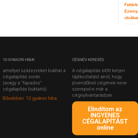
Feltér
Ezerny
utcába
10
GYAKORI HIBA!
CÉGNÉV
KERESÉS
amellyel százezreket bukhat a
A cégalapítás előtt kérjen
cégalapítás során.
tájékoztatást arról, hogy
(avagy a "fapados"
jövendőbeli cégének neve
cégalapítás buktatói)
szerepel-e már a
cégnyilvántarásban.
Bővebben: 10 gyakori hiba
Elindítom az
INGYENES
CÉGALAPÍTÁST
online