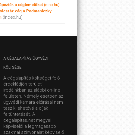
képezték a cégtemetőket
(mno.hu)
olcszáz cég a Podmaniczky
(index.hu)
n
A
CÉGALAPÍTÁS ÜGYVÉDI
KÖLTSÉGE
A cégalapítás költségei felől
érdeklődjön területi
irodáinkban az alábbi on-line
felületen.
Némely esetben az
ügyvédi kamara előírásai nem
teszik lehetővé a díjak
feltüntetését. A
cegalapitas.net megyei
képviselői a legmagasabb
szakmai színvonalat képviselő