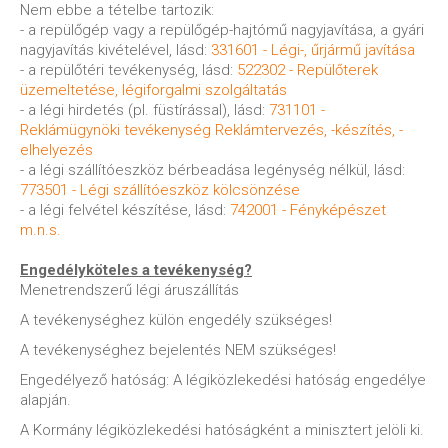
Nem ebbe a tételbe tartozik:
- a repülőgép vagy a repülőgép-hajtómű nagyjavítása, a gyári
nagyjavítás kivételével, lásd:
331601 - Légi-, űrjármű javítása
- a repülőtéri tevékenység, lásd:
522302 - Repülőterek
üzemeltetése, légiforgalmi szolgáltatás
- a légi hirdetés (pl. füstírással), lásd:
731101 -
Reklámügynöki tevékenység Reklámtervezés, -készítés, -
elhelyezés
- a légi szállítóeszköz bérbeadása legénység nélkül, lásd:
773501 - Légi szállítóeszköz kölcsönzése
- a légi felvétel készítése, lásd:
742001 - Fényképészet
m.n.s.
Engedélyköteles a tevékenység?
Menetrendszerű légi áruszállítás
A tevékenységhez külön engedély szükséges!
A tevékenységhez bejelentés NEM szükséges!
Engedélyező hatóság: A légiközlekedési hatóság engedélye
alapján.
A Kormány légiközlekedési hatóságként a minisztert jelöli ki.