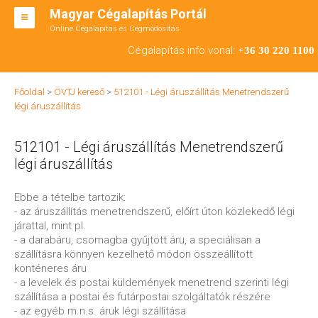
Magyar Cégalapítás Portál
Online Cégalapítás és Cégmódosítás
KFT ALAPÍTÁS
Cégalapítás info vonal:
+36 30 220 1100
BT ALAPÍTÁS
Főoldal
>
ÖVTJ kereső
>
512101 - Légi áruszállítás Menetrendszerű
RT ALAPÍTÁS
légi áruszállítás
CÉGMÓDOSÍTÁS
512101 - Légi áruszállítás Menetrendszerű
ÁTALAKULÁS
légi áruszállítás
TEÁOR SZÁMOK '08
Ebbe a tételbe tartozik:
- az áruszállítás menetrendszerű, előírt úton közlekedő légi
ENGEDÉLYKÖTELES
járattal, mint pl.
- a darabáru, csomagba gyűjtött áru, a speciálisan a
KAPCSOLAT
szállításra könnyen kezelhető módon összeállított
konténeres áru
IRODÁK
- a levelek és postai küldemények menetrend szerinti légi
szállítása a postai és futárpostai szolgáltatók részére
- az egyéb m.n.s. áruk légi szállítása