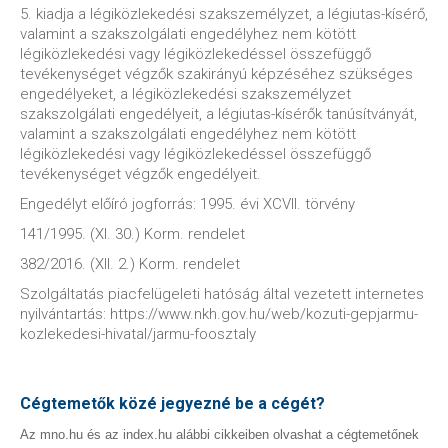
5. kiadja a légiközlekedési szakszemélyzet, a légiutas-kísérő,
valamint a szakszolgálati engedélyhez nem kötött
légiközlekedési vagy légiközlekedéssel összefüggő
tevékenységet végzők szakirányú képzéséhez szükséges
engedélyeket, a légiközlekedési szakszemélyzet
szakszolgálati engedélyeit, a légiutas-kísérők tanúsítványát,
valamint a szakszolgálati engedélyhez nem kötött
légiközlekedési vagy légiközlekedéssel összefüggő
tevékenységet végzők engedélyeit.
Engedélyt előíró jogforrás: 1995. évi XCVII. törvény
141/1995. (XI. 30.) Korm. rendelet
382/2016. (XII. 2.) Korm. rendelet
Szolgáltatás piacfelügeleti hatóság által vezetett internetes
nyilvántartás: https://www.nkh.gov.hu/web/kozuti-gepjarmu-
kozlekedesi-hivatal/jarmu-foosztaly
Cégtemetők közé jegyezné be a cégét?
Az mno.hu és az index.hu alábbi cikkeiben olvashat a cégtemetőnek