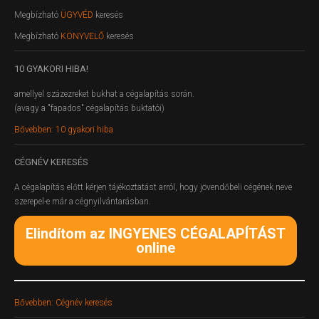
Megbízható
ÜGYVÉD
keresés
Megbízható
KÖNYVELŐ
keresés
10
GYAKORI HIBA!
amellyel százezreket bukhat a cégalapítás során.
(avagy a "fapados" cégalapítás buktatói)
Bővebben: 10 gyakori hiba
CÉGNÉV
KERESÉS
A cégalapítás előtt kérjen tájékoztatást arról, hogy jövendőbeli cégének neve
szerepel-e már a cégnyilvántarásban.
Elindítom az INGYENES CÉGALAPÍTÁST
online
Bővebben: Cégnév keresés