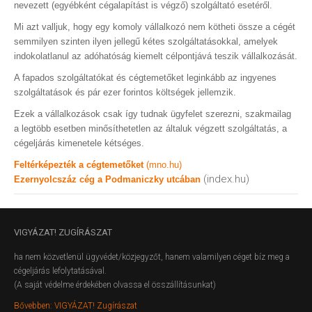
nevezett (egyébként cégalapítást is végző) szolgáltató esetéről.
Mi azt valljuk, hogy egy komoly vállalkozó nem kötheti össze a cégét
semmilyen szinten ilyen jellegű kétes szolgáltatásokkal, amelyek
indokolatlanul az adóhatóság kiemelt célpontjává teszik vállalkozását.
A fapados szolgáltatókat és cégtemetőket leginkább az ingyenes
szolgáltatások és pár ezer forintos költségek jellemzik.
Ezek a vállalkozások csak így tudnak ügyfelet szerezni, szakmailag
a legtöbb esetben minősíthetetlen az általuk végzett szolgáltatás, a
cégeljárás kimenetele kétséges.
Feltérképezték a cégtemetőket
(mno.hu)
(index.hu)
Ezernyolcszáz cég a Podmaniczky utcában
VIGYÁZAT!
ZUGÍRÁSZAT
ha nem közvetlenül ügyvédet/közjegyzőt, hanem valamilyen céget bíz meg a
cégeljárás lefolytatásával.
(A saját védelme érdekében olvassa el összállításunkat)
Bővebben: VIGYÁZAT! Zugírászat