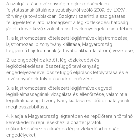
A szolgáltatási tevékenység megkezdésének és
folytatásának általános szabályairól szóló 2009. évi LXXVI.
törvény (a továbbiakban: Szolgtv.) szerinti, a szolgáltatás
felügyeletét ellátó hatóságként a légiközlekedési hatóság
jár el a következő szolgáltatási tevékenységek tekintetében:
1. a lajstromozásra kötelezett légijárművek lajstromozása,
lajstromozási bizonyítvány kiállítása, Magyarország
Légijármű Lajstromának (a továbbiakban: lajstrom) vezetése,
2. az engedélyhez kötött légiközlekedési és
légiközlekedéssel összefüggő tevékenység
engedélyezésével összefüggő eljárások lefolytatása és e
tevékenységek folytatásának ellenőrzése,
3. a lajstromozásra kötelezett légijárművek egyedi
légialkalmasságának vizsgálata és ellenőrzése, valamint a
légialkalmassági bizonyítvány kiadása és időbeli hatályának
meghosszabbítása,
4. kiadja a Magyarország légterében és repülőterein történő
kereskedelmi repülésekhez, a charter járatok
működtetéséhez szükséges légiközlekedési hatósági
engedélyeket,