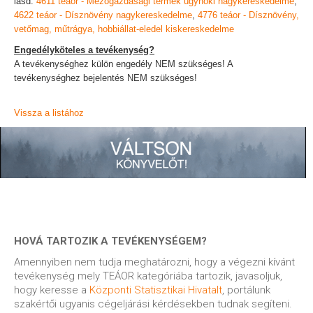
lásd:
4611 teáor - Mezőgazdasági termék ügynöki nagykereskedelme
,
4622 teáor - Dísznövény nagykereskedelme
,
4776 teáor - Dísznövény,
vetőmag, műtrágya, hobbiállat-eledel kiskereskedelme
Engedélyköteles a tevékenység?
A tevékenységhez külön engedély NEM szükséges! A
tevékenységhez bejelentés NEM szükséges!
Vissza a listához
HOVÁ TARTOZIK A TEVÉKENYSÉGEM?
Amennyiben nem tudja meghatározni, hogy a végezni kívánt
tevékenység mely TEÁOR kategóriába tartozik, javasoljuk,
hogy keresse a
Központi Statisztikai Hivatalt
, portálunk
szakértői ugyanis cégeljárási kérdésekben tudnak segíteni.