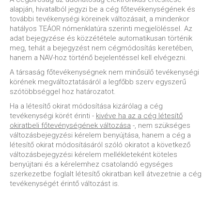
alapján, hivatalból jegyzi be a cég főtevékenységének és
további tevékenységi köreinek változásait, a mindenkor
hatályos TEÁOR nómenklatúra szerinti megjelöléssel. Az
adat bejegyzése és közzététele automatikusan történik
meg, tehát a bejegyzést nem cégmódosítás keretében,
hanem a NAV-hoz történő bejelentéssel kell elvégezni.
A társaság főtevékenységnek nem minősülő tevékenységi
körének megváltoztatásáról a legfőbb szerv egyszerű
szótöbbséggel hoz határozatot.
Ha a létesítő okirat módosítása kizárólag a cég
tevékenységi körét érinti -
kivéve ha az a cég létesítő
okiratbeli főtevénységének változása
-, nem szükséges
változásbejegyzési kérelem benyújtása, hanem a cég a
létesítő okirat módosításáról szóló okiratot a következő
változásbejegyzési kérelem mellékleteként köteles
benyújtani és a kérelemhez csatolandó egységes
szerkezetbe foglalt létesítő okiratban kell átvezetnie a cég
tevékenységét érintő változást is.