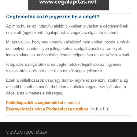
Cégtemetők közé jegyezné be a cégét?
Az mno.hu és az index.hu alábbi cikkeiben olvashat a cégtemetőnek
nevezett (egyébként cégalapítást is végző) szolgáltató esetéről.
Mi azt valljuk, hogy egy komoly vállalkozó nem kötheti össze a cégét
semmilyen szinten ilyen jellegű kétes szolgáltatásokkal, amelyek
indokolatlanul az adóhatóság kiemelt célpontjává teszik vállalkozását.
A fapados szolgáltatókat és cégtemetőket leginkább az ingyenes
szolgáltatások és pár ezer forintos költségek jellemzik.
Ezek a vállalkozások csak így tudnak ügyfelet szerezni, szakmailag
a legtöbb esetben minősíthetetlen az általuk végzett szolgáltatás, a
cégeljárás kimenetele kétséges.
Feltérképezték a cégtemetőket
(mno.hu)
(index.hu)
Ezernyolcszáz cég a Podmaniczky utcában
VIGYÁZAT!
ZUGÍRÁSZAT