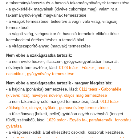
a takarmánykáposzta és a hasonló takarmánynövények termesztése
- a gyökérfélék magvainak (kivéve cukorrépa mag), valamint a
takarmánynövények magvainak termesztése
- a virágok termesztése, beleértve a vágni való virág, virágsarj
termesztését
- a vágott virág, virágcsokor és hasonló termékek előkészítése
kereskedelmi értékesítéshez a termelő által
- a virágszaporító-anyag (magvak) termesztése
Nem ebbe a szakágazatba tartozik:
- a nem évelő fűszer-, illatszer-, gyógyszergyártásban használt
növények termesztése, lásd:
0128 teáor - Fűszer-, aroma-,
narkotikus, gyógynövény termesztése
Nem ebbe a szakágazatba tartozik - magyar kiegészítés:
- a hajdina (pohánka) termesztése, lásd:
0111 teáor - Gabonaféle
(kivéve: rizs), hüvelyes növény, olajos mag termesztése
- a nem takarmány célú mángold termesztése, lásd:
0113 teáor -
Zöldségféle, dinnye, gyökér-, gumósnövény termesztése
- a tüzelőanyag (brikett, pellet) gyártása egyéb növényből (tengeri
fűből, szénából), lásd:
1629 teáor - Egyéb fa-, parafatermék, fonottáru
gyártása
- a virágkereskedők által elkészített csokrok, koszorúk készítése,