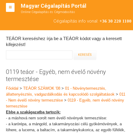
Magyar Cégalapítás Portál
Online Cégalapítás és Cégmódosítás
KFT ALAPÍTÁS
Cégalapítás info vonal:
+36 30 220 1100
BT ALAPÍTÁS
TEÁOR kereséshez írja be a TEÁOR kódot vagy a keresett
RT ALAPÍTÁS
kifejezést!
CÉGMÓDOSÍTÁS
ÁTALAKULÁS
0119 teáor - Egyéb, nem évelő növény
termesztése
TEÁOR SZÁMOK '08
Főoldal
>
TEÁOR SZÁMOK '08
>
01 - Növénytermesztés,
ENGEDÉLYKÖTELES
állattenyésztés, vadgazdálkodás és kapcsolódó szolgáltatások
>
011
- Nem évelő növény termesztése
>
0119 - Egyéb, nem évelő növény
KAPCSOLAT
termesztése
Ebbe a szakágazatba tartozik:
IRODÁK
- a máshová nem sorolt nem évelő növények termesztése:
- a karórépa, a mángold, a takarmányozási célú gyökérnövények, a
lóhere, a lucerna, a baltacím, a takarmánykukorica, az egyéb fűfélék,