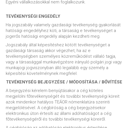
Egyéni vállalkozásokkal nem foglalkozunk.
TEVÉKENYSÉGI ENGEDÉLY
Ha jogszabály valamely gazdasági tevékenység gyakorlását
hatósági engedélyhez köti, a társaság e tevékenységet a
jogerős hatósági engedély alapján kezdheti meg.
Jogszabály által képesítéshez kötött tevékenységet a
gazdasági társaság akkor végezhet, ha az e
tevékenységben személyes közreműködést vállaló tagja,
vagy a társasággal munkavégzésre irányuló polgári jogi vagy
munkajogi jogviszonyban álló legalább egy személy a
képesítési követelménynek megfelel.
TEVÉKENYSÉG BEJEGYZÉSE / MÓDOSÍTÁSA / BŐVÍTÉSE
A bejegyzési kérelem benyújtásakor a cég köteles
megjelölni főtevékenységét és további tevékenységi köreit
azok mindenkor hatályos TEÁOR nómenklatúra szerinti
megjelölésével. A cégbíróság a cég bejegyzésekor
elektronikus úton értesíti az állami adóhatóságot a cég
főtevékenységéről és további tevékenységi köreiről.
A cégbíróság az adóhatóság elektronikus értesítése