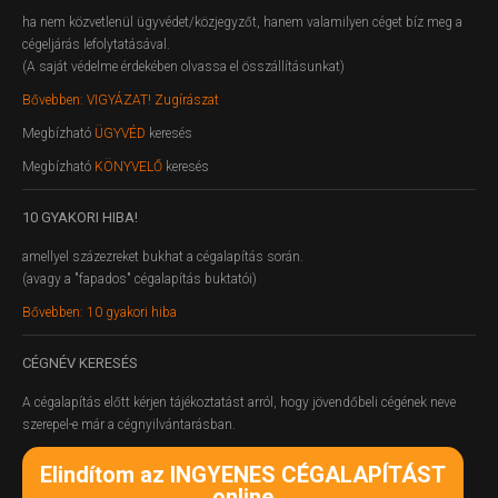
ha nem közvetlenül ügyvédet/közjegyzőt, hanem valamilyen céget bíz meg a
cégeljárás lefolytatásával.
(A saját védelme érdekében olvassa el összállításunkat)
Bővebben: VIGYÁZAT! Zugírászat
Megbízható
ÜGYVÉD
keresés
Megbízható
KÖNYVELŐ
keresés
10
GYAKORI HIBA!
amellyel százezreket bukhat a cégalapítás során.
(avagy a "fapados" cégalapítás buktatói)
Bővebben: 10 gyakori hiba
CÉGNÉV
KERESÉS
A cégalapítás előtt kérjen tájékoztatást arról, hogy jövendőbeli cégének neve
szerepel-e már a cégnyilvántarásban.
Elindítom az INGYENES CÉGALAPÍTÁST
online