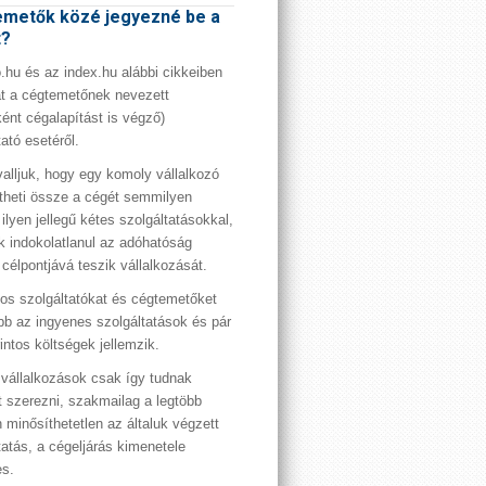
metők közé jegyezné be a
t?
hu és az index.hu alábbi cikkeiben
t a cégtemetőnek nevezett
ént cégalapítást is végző)
tató esetéről.
valljuk, hogy egy komoly vállalkozó
theti össze a cégét semmilyen
 ilyen jellegű kétes szolgáltatásokkal,
 indokolatlanul az adóhatóság
 célpontjává teszik vállalkozását.
os szolgáltatókat és cégtemetőket
bb az ingyenes szolgáltatások és pár
rintos költségek jellemzik.
vállalkozások csak így tudnak
t szerezni, szakmailag a legtöbb
 minősíthetetlen az általuk végzett
tatás, a cégeljárás kimenetele
es.