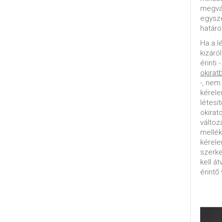
megvál
egysz
határo
Ha a l
kizáró
érinti 
okirat
-, nem
kérele
létesí
okirat
változ
mellék
kérel
szerke
kell á
érintő 