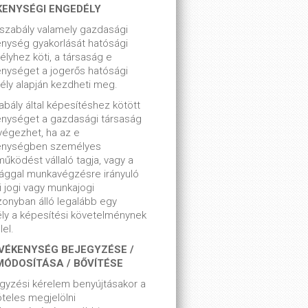
KENYSÉGI ENGEDÉLY
szabály valamely gazdasági
nység gyakorlását hatósági
lyhez köti, a társaság e
nységet a jogerős hatósági
ly alapján kezdheti meg.
bály által képesítéshez kötött
enységet a gazdasági társaság
végezhet, ha az e
enységben személyes
űködést vállaló tagja, vagy a
ággal munkavégzésre irányuló
i jogi vagy munkajogi
zonyban álló legalább egy
ly a képesítési követelménynek
el.
VÉKENYSÉG BEJEGYZÉSE /
MÓDOSÍTÁSA / BŐVÍTÉSE
gyzési kérelem benyújtásakor a
teles megjelölni