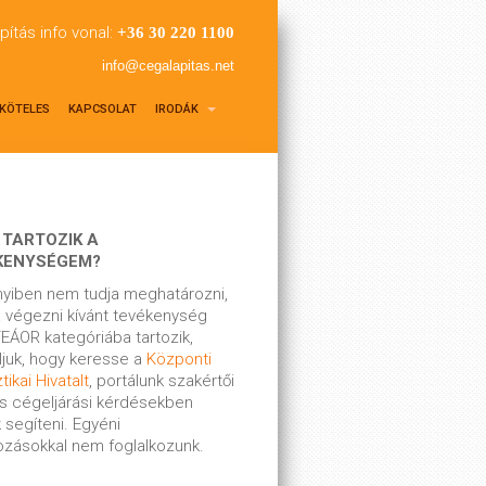
pítás info vonal:
+36 30 220 1100
info@cegalapitas.net
KÖTELES
KAPCSOLAT
IRODÁK
 TARTOZIK A
KENYSÉGEM?
yiben nem tudja meghatározni,
 végezni kívánt tevékenység
EÁOR kategóriába tartozik,
ljuk, hogy keresse a
Központi
tikai Hivatalt
, portálunk szakértői
s cégeljárási kérdésekben
 segíteni. Egyéni
kozásokkal nem foglalkozunk.