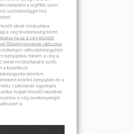
toztatásáról a legfőbb szerv
erű szótöbbséggel hoz
zatot.
étesítő okirat módosítása
lag a cég tevékenységi körét
-
kivéve ha az a cég létesítő
beli főtevénységének változása
 szükséges változásbejegyzési
m benyújtása, hanem a cég a
tő okirat módosításáról szóló
ot a következő
ásbejegyzési kérelem
leteként köteles benyújtani és a
emhez csatolandó egységes
zetbe foglalt létesítő okiratban
tvezetnie a cég tevékenységét
változást is.