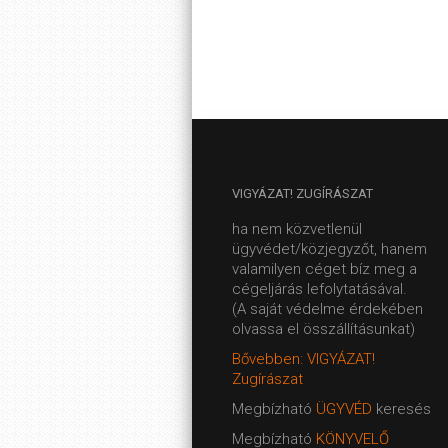
VIGYÁZAT!
ZUGÍRÁSZAT
ha nem közvetlenül
ügyvédet/közjegyzőt, hanem
valamilyen céget bíz meg a
cégeljárás lefolytatásával.
(A saját védelme érdekében
olvassa el összállításunkat)
Bővebben: VIGYÁZAT!
Zugírászat
Megbízható
ÜGYVÉD
keresés
Megbízható
KÖNYVELŐ