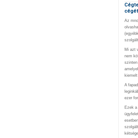
Cégte
cégé
Az mno.
olvasha
(egyébk
szolgál
Mi azt 
nem kö
szinten
amelyek
kiemelt
A fapad
leginká
ezer fo
Ezek a 
ügyfele
esetben
szolgál
kétség