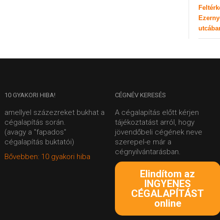
Feltér
Ezerny
utcába
10
GYAKORI HIBA!
CÉGNÉV
KERESÉS
amellyel százezreket bukhat a
A cégalapítás előtt kérjen
cégalapítás során.
tájékoztatást arról, hogy
(avagy a "fapados"
jövendőbeli cégének neve
cégalapítás buktatói)
szerepel-e már a
cégnyilvántarásban.
Bővebben: 10 gyakori hiba
Elindítom az
INGYENES
CÉGALAPÍTÁST
online