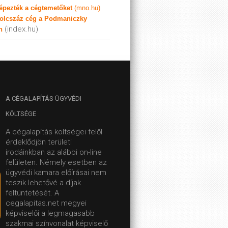
képezték a cégtemetőket
(mno.hu)
olcszáz cég a Podmaniczky
(index.hu)
n
A
CÉGALAPÍTÁS ÜGYVÉDI
KÖLTSÉGE
A cégalapítás költségei felől
érdeklődjön területi
irodáinkban az alábbi on-line
felületen.
Némely esetben az
ügyvédi kamara előírásai nem
teszik lehetővé a díjak
feltüntetését. A
cegalapitas.net megyei
képviselői a legmagasabb
szakmai színvonalat képviselő