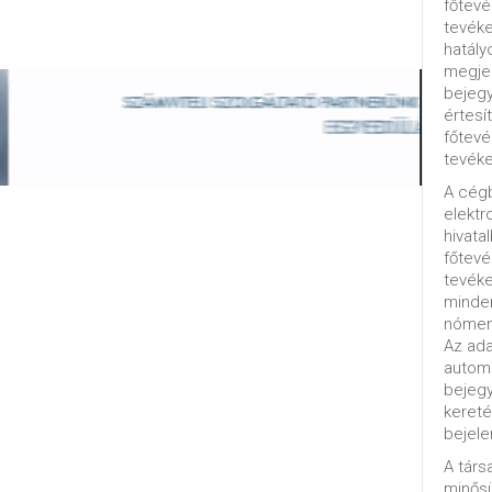
főtevé
tevéke
hatály
megjel
bejegy
értesí
főtevé
tevéke
A cég
elektr
hivata
főtev
tevéke
minde
nómenk
Az ada
automa
bejeg
kereté
bejele
A tár
minősü