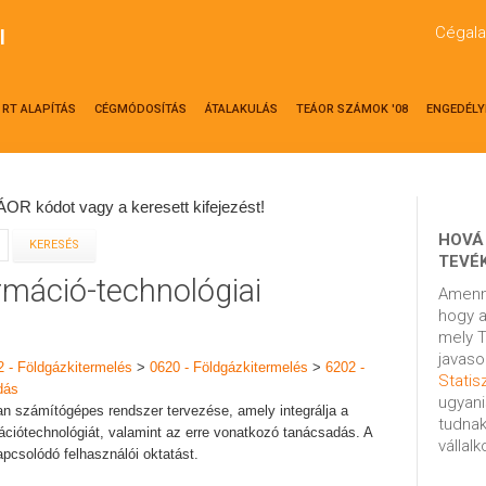
Cégala
l
RT ALAPÍTÁS
CÉGMÓDOSÍTÁS
ÁTALAKULÁS
TEÁOR SZÁMOK '08
ENGEDÉLY
OR kódot vagy a keresett kifejezést!
HOVÁ
TEVÉ
rmáció-technológiai
Amenn
hogy a
mely T
javaso
2 - Földgázkitermelés
>
0620 - Földgázkitermelés
>
6202 -
Statisz
dás
ugyani
an számítógépes rendszer tervezése, amely integrálja a
tudnak
mációtechnológiát, valamint az erre vonatkozó tanácsadás. A
vállal
apcsolódó felhasználói oktatást.