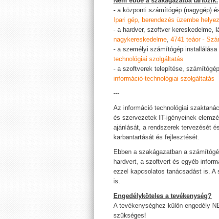
Nem ebbe a szakágazatba tartozik:
- a központi számítógép (nagygép) é
Ipari gép, berendezés üzembe helye
- a hardver, szoftver kereskedelme, 
nagykereskedelme
,
4741 teáor - Szá
- a személyi számítógép installálása (
technológiai szolgáltatás
- a szoftverek telepítése, számítógép
információ-technológiai szolgáltatás
---
Az információ technológiai szaktan
és szervezetek IT-igényeinek elemzé
ajánlását, a rendszerek tervezését é
karbantartását és fejlesztését.
Ebben a szakágazatban a számítógépe
hardvert, a szoftvert és egyéb infor
ezzel kapcsolatos tanácsadást is. A s
is.
Engedélyköteles a tevékenység?
A tevékenységhez külön engedély N
szükséges!