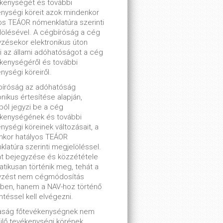
kenységét és további
nységi köreit azok mindenkor
os TEÁOR nómenklatúra szerinti
ölésével. A cégbíróság a cég
zésekor elektronikus úton
ti az állami adóhatóságot a cég
kenységéről és további
nységi köreiről.
bíróság az adóhatóság
onikus értesítése alapján,
lból jegyzi be a cég
ékenységének és további
nységi köreinek változásait, a
nkor hatályos TEÁOR
latúra szerinti megjelöléssel.
t bejegyzése és közzététele
tikusan történik meg, tehát a
yzést nem cégmódosítás
ben, hanem a NAV-hoz történő
ntéssel kell elvégezni.
saság főtevékenységnek nem
lő tevékenységi körének