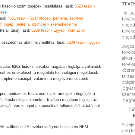
TEVÉ
s hasonló számítógépek installálása, lásd:
3320 teáor -
zése
Ha jog
lásd:
4651 teáor - Számítógép, periféria, szoftver
tevéke
mítógép, periféria, szoftver kiskereskedelme
engedé
felállítása), lásd:
6209 teáor - Egyéb információ-
tevéke
engedé
 összeomlás utáni helyreállítás, lásd:
6209 teáor - Egyéb
Jogsza
tevék
akkor 
tevék
ácsadás
6202 teáor
munkakör magában foglalja a vállalatok
közrem
sét és értékelését, a megfelelő technológiai megoldások
társas
s implementációját, valamint a meglévő rendszerek
polgár
jogvis
s rendszerek tervezése zajlik, amelyek integrálják a
szemé
mációtechnológiai elemeket, továbbá magában foglalja az
megfel
zolgáltatás kiterjed a kapcsolódó felhasználói oktatással
TE
A beje
EM szükséges! A tevékenységhez bejelentés NEM
cég kö