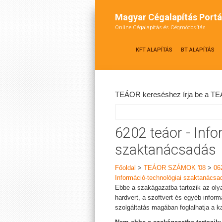
Magyar Cégalapítás Portá
Online Cégalapítás és Cégmódosítás
KFT ALAPÍTÁS
BT ALAPÍTÁS
TEÁOR kereséshez írja be a TEÁ
6202 teáor - Info
szaktanácsadás
Főoldal
>
TEÁOR SZÁMOK '08
>
06
Információ-technológiai szaktanácsa
Ebbe a szakágazatba tartozik az oly
hardvert, a szoftvert és egyéb infor
szolgáltatás magában foglalhatja a k