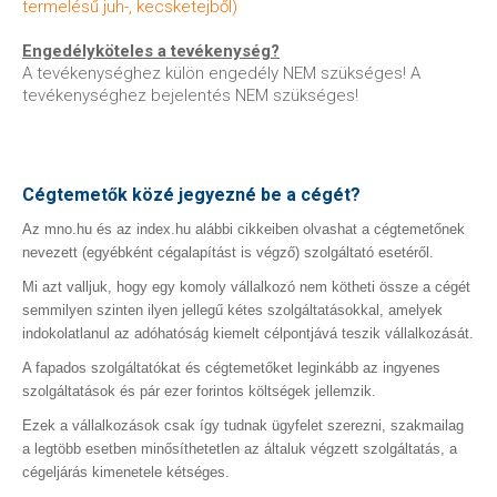
termelésű juh-, kecsketejből)
Engedélyköteles a tevékenység?
A tevékenységhez külön engedély NEM szükséges! A
tevékenységhez bejelentés NEM szükséges!
Cégtemetők közé jegyezné be a cégét?
Az mno.hu és az index.hu alábbi cikkeiben olvashat a cégtemetőnek
nevezett (egyébként cégalapítást is végző) szolgáltató esetéről.
Mi azt valljuk, hogy egy komoly vállalkozó nem kötheti össze a cégét
semmilyen szinten ilyen jellegű kétes szolgáltatásokkal, amelyek
indokolatlanul az adóhatóság kiemelt célpontjává teszik vállalkozását.
A fapados szolgáltatókat és cégtemetőket leginkább az ingyenes
szolgáltatások és pár ezer forintos költségek jellemzik.
Ezek a vállalkozások csak így tudnak ügyfelet szerezni, szakmailag
a legtöbb esetben minősíthetetlen az általuk végzett szolgáltatás, a
cégeljárás kimenetele kétséges.