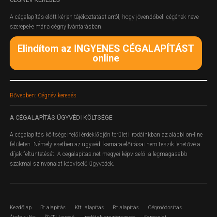
A cégalapítás előtt kérjen tájékoztatást arról, hogy jövendőbeli cégének neve
szerepel-e már a cégnyilvántarásban.
Elindítom az INGYENES CÉGALAPÍTÁST
online
Bővebben: Cégnév keresés
A
CÉGALAPÍTÁS ÜGYVÉDI KÖLTSÉGE
A cégalapítás költségei felől érdeklődjön területi irodáinkban az alábbi on-line
felületen.
Némely esetben az ügyvédi kamara előírásai nem teszik lehetővé a
díjak feltüntetését. A cegalapitas.net megyei képviselői a legmagasabb
szakmai színvonalat képviselő ügyvédek.
Kezdőlap
Bt alapítás
Kft. alapítás
Rt alapítás
Cégmódosítás