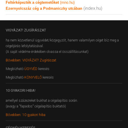
Feltérképezték a cégtemetőket
(mno.hu)
(index.hu)
Ezernyolcszáz cég a Podmaniczky utcában
VIGYÁZAT!
ZUGÍRÁSZAT
ha nem közvetlenül ügyvédet/közjegyzőt, hanem valamilyen céget bíz meg a
cégeljárás lefolytatásával.
(A saját védelme érdekében olvassa el összállításunkat)
Bővebben: VIGYÁZAT! Zugírászat
Megbízható
ÜGYVÉD
keresés
Megbízható
KÖNYVELŐ
keresés
10
GYAKORI HIBA!
amellyel százezreket bukhat a cégalapítás során.
(avagy a "fapados" cégalapítás buktatói)
Bővebben: 10 gyakori hiba
CÉGNÉV
KERESÉS