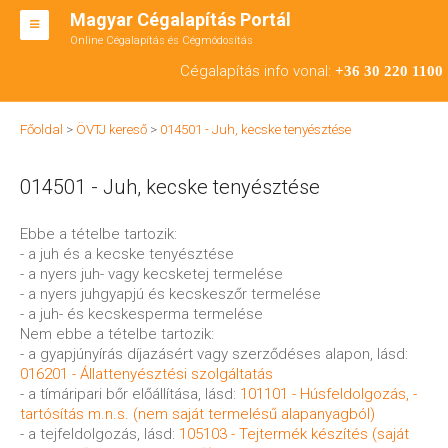
Magyar Cégalapítás Portál
Online Cégalapítás és Cégmódosítás
KFT ALAPÍTÁS
Cégalapítás info vonal:
+36 30 220 1100
BT ALAPÍTÁS
Főoldal
>
ÖVTJ kereső
>
014501 - Juh, kecske tenyésztése
RT ALAPÍTÁS
014501 - Juh, kecske tenyésztése
CÉGMÓDOSÍTÁS
ÁTALAKULÁS
Ebbe a tételbe tartozik:
- a juh és a kecske tenyésztése
TEÁOR SZÁMOK '08
- a nyers juh- vagy kecsketej termelése
- a nyers juhgyapjú és kecskeszőr termelése
ENGEDÉLYKÖTELES
- a juh- és kecskesperma termelése
Nem ebbe a tételbe tartozik:
KAPCSOLAT
- a gyapjúnyírás díjazásért vagy szerződéses alapon, lásd:
016201 - Állattenyésztési szolgáltatás
IRODÁK
- a tímáripari bőr előállítása, lásd:
101101 - Húsfeldolgozás, -
tartósítás m.n.s. (nem saját termelésű alapanyagból)
- a tejfeldolgozás, lásd:
105103 - Tejtermék készítés (saját