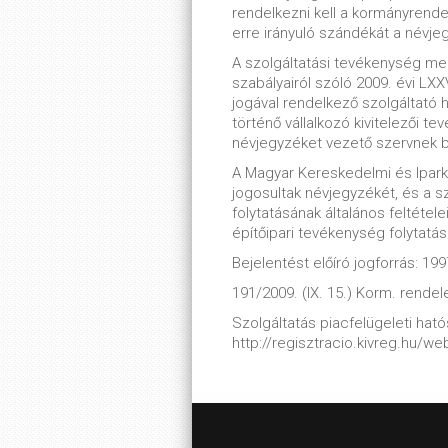
rendelkezni kell a kormányrende
erre irányuló szándékát a névje
A szolgáltatási tevékenység me
szabályairól szóló 2009. évi LXX
jogával rendelkező szolgáltató 
történő vállalkozó kivitelezői t
névjegyzéket vezető szervnek b
A Magyar Kereskedelmi és Iparka
jogosultak névjegyzékét, és a 
folytatásának általános feltételei
építőipari tevékenység folytatás
Bejelentést előíró jogforrás: 1997
191/2009. (IX. 15.) Korm. rendel
Szolgáltatás piacfelügeleti hatós
http://regisztracio.kivreg.hu/