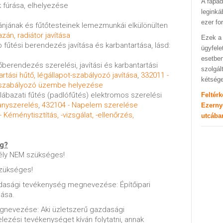
A fapad
k fúrása, elhelyezése
leginká
ezer fo
zánjának és fűtőtesteinek lemezmunkái elkülönülten
zán, radiátor javítása
Ezek a 
 fűtési berendezés javítása és karbantartása, lásd:
ügyfele
esetben
tőberendezés szerelési, javítási és karbantartási
szolgál
rtási hűtő, légállapot-szabályozó javítása
,
332011 -
kétség
t-szabályozó üzembe helyezése
 lábazati fűtés (padlófűtés) elektromos szerelési
Feltér
lanyszerelés
,
432104 - Napelem szerelése
Ezerny
 Kéménytisztítás, -vizsgálat, -ellenőrzés,
utcába
ég?
ély NEM szükséges!
zükséges!
dasági tevékenység megnevezése: Építőipari
lása.
gnevezése: Aki üzletszerű gazdasági
elezési tevékenységet kíván folytatni, annak