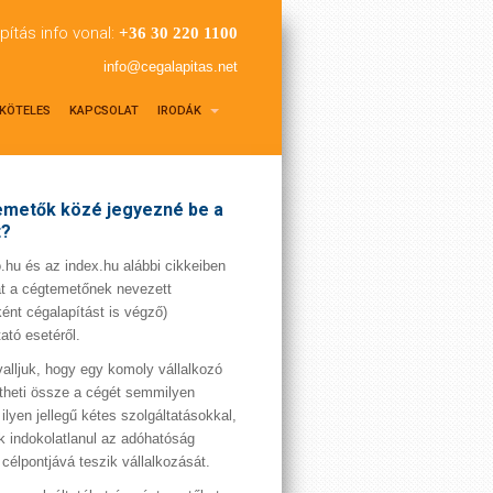
pítás info vonal:
+36 30 220 1100
info@cegalapitas.net
KÖTELES
KAPCSOLAT
IRODÁK
metők közé jegyezné be a
t?
hu és az index.hu alábbi cikkeiben
t a cégtemetőnek nevezett
ént cégalapítást is végző)
tató esetéről.
valljuk, hogy egy komoly vállalkozó
theti össze a cégét semmilyen
 ilyen jellegű kétes szolgáltatásokkal,
 indokolatlanul az adóhatóság
 célpontjává teszik vállalkozását.