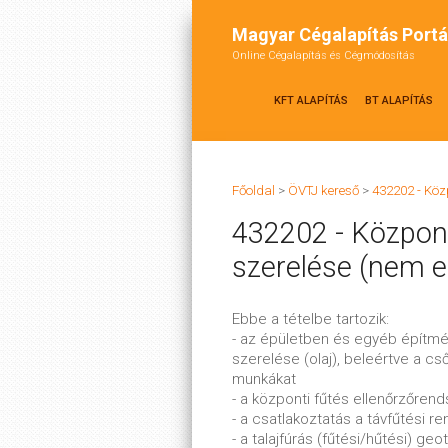
Magyar Cégalapítás Portá
Online Cégalapítás és Cégmódosítás
KFT ALAPÍTÁS
BT ALAPÍTÁS
Főoldal
>
ÖVTJ kereső
>
432202 - Köz
432202 - Központ
szerelése (nem 
Ebbe a tételbe tartozik:
- az épületben és egyéb építm
szerelése (olaj), beleértve a 
munkákat
- a központi fűtés ellenőrzőren
- a csatlakoztatás a távfűtési r
- a talajfúrás (fűtési/hűtési) g