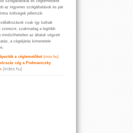
os szolgáltatókat és cégtemetőket
bb az ingyenes szolgáltatások és pár
rintos költségek jellemzik.
vállalkozások csak így tudnak
t szerezni, szakmailag a legtöbb
 minősíthetetlen az általuk végzett
tatás, a cégeljárás kimenetele
es.
képezték a cégtemetőket
(mno.hu)
olcszáz cég a Podmaniczky
(index.hu)
n