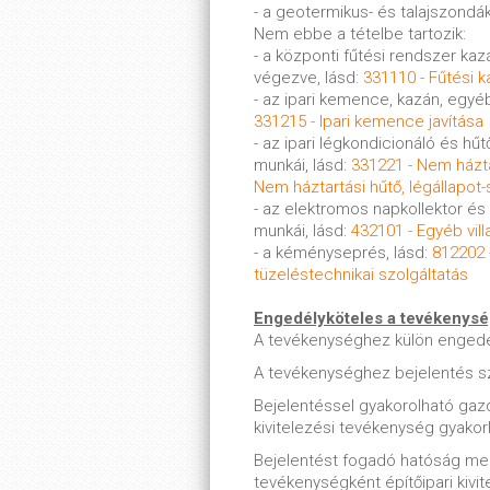
- a geotermikus- és talajszondá
Nem ebbe a tételbe tartozik:
- a központi fűtési rendszer ka
végezve, lásd:
331110 - Fűtési ka
- az ipari kemence, kazán, egyéb
331215 - Ipari kemence javítása
- az ipari légkondicionáló és hű
munkái, lásd:
331221 - Nem házta
Nem háztartási hűtő, légállapo
- az elektromos napkollektor és
munkái, lásd:
432101 - Egyéb vil
- a kéményseprés, lásd:
812202 -
tüzeléstechnikai szolgáltatás
Engedélyköteles a tevékenys
A tevékenységhez külön enged
A tevékenységhez bejelentés s
Bejelentéssel gyakorolható gaz
kivitelezési tevékenység gyakor
Bejelentést fogadó hatóság me
tevékenységként építőipari kivit