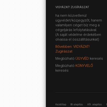
VIGYÁZAT!
ZUGÍRÁSZAT
ha nem közvetlenül
ügyvédet/közjegyzőt, hanem
valamilyen céget bíz meg a
cégeljárás lefolytatásával.
(A saját védelme érdekében
olvassa el összállításunkat)
Bővebben: VIGYÁZAT!
Zugírászat
Megbízható
ÜGYVÉD
keresés
Megbízható
KÖNYVELŐ
keresés
Kezdőlap
Bt alapítás
Kft. alapítás