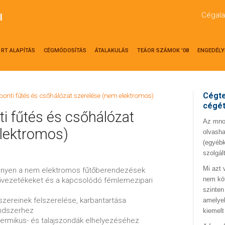
Cégala
l
RT ALAPÍTÁS
CÉGMÓDOSÍTÁS
ÁTALAKULÁS
TEÁOR SZÁMOK '08
ENGEDÉLY
Cégte
ponti fűtés és csőhálózat szerelése (nem elektromos)
cégé
i fűtés és csőhálózat
Az mno.
elektromos)
olvasha
(egyébk
szolgál
Mi azt 
ényen a nem elektromos fűtőberendezések
nem kö
csővezetékeket és a kapcsolódó fémlemezipari
szinten
dszereinek felszerelése, karbantartása
amelyek
endszerhez
kiemelt
eotermikus- és talajszondák elhelyezéséhez