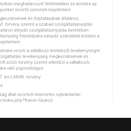
letben meghatározott feltételekkel és köteles az
gyzéket vezető szervnek bejelenteni.
gkezdésének és folytatásának általános
VI. törvény szerint a szabad szolgáltatásnyújtás
határon átnyúló szolgáltatásnyújtás keretében
evékenység folytatására irányuló szándékát köteles a
ejelenteni.
mara vezeti a vállalkozó kivitelezői tevékenységre
szolgáltatási tevékenység megkezdésének és
ről szóló törvény szerint ellenőrzi a vállalkozói
ára való jogosultságot.
. évi LXXVIII. törvény
et
ág által vezetett internetes nyilvántartás:
web/index.php?frame=Search