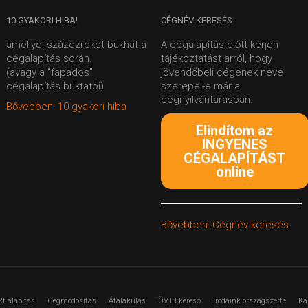
10
GYAKORI HIBA!
CÉGNÉV
KERESÉS
amellyel százezreket bukhat a
A cégalapítás előtt kérjen
cégalapítás során.
tájékoztatást arról, hogy
(avagy a "fapados"
jövendőbeli cégének neve
cégalapítás buktatói)
szerepel-e már a
cégnyilvántarásban.
Bővebben: 10 gyakori hiba
Elindítom az
INGYENES
CÉGALAPÍTÁST
online
Bővebben: Cégnév keresés
Rt alapítás
Cégmódosítás
Átalakulás
ÖVTJ kereső
Irodáink országszerte
Ka