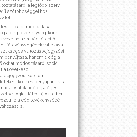
toztatásáról a legfőbb szerv
erű szótöbbséggel hoz
zatot.
étesítő okirat módosítása
lag a cég tevékenységi körét
-
kivéve ha az a cég létesítő
beli főtevénységének változása
 szükséges változásbejegyzési
m benyújtása, hanem a cég a
tő okirat módosításáról szóló
ot a következő
ásbejegyzési kérelem
leteként köteles benyújtani és a
emhez csatolandó egységes
zetbe foglalt létesítő okiratban
tvezetnie a cég tevékenységét
változást is.