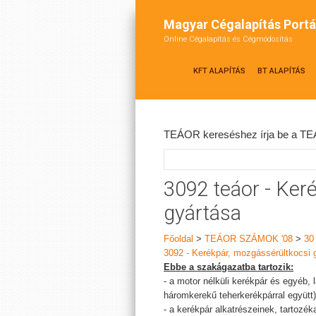
Magyar Cégalapítás Portá
Online Cégalapítás és Cégmódosítás
KFT ALAPÍTÁS
BT ALAPÍTÁS
TEÁOR kereséshez írja be a TEÁ
3092 teáor - Ker
gyártása
Főoldal
>
TEÁOR SZÁMOK '08
>
30
3092 - Kerékpár, mozgássérültkocsi 
Ebbe a szakágazatba tartozik:
- a motor nélküli kerékpár és egyéb,
háromkerekű teherkerékpárral együtt)
- a kerékpár alkatrészeinek, tartozék