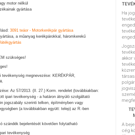
agy motor nélkül
TEVÉ
ozékainak gyártása
Ha jog
tevéke
engedé
 lásd:
3091 teáor - Motorkerékpár gyártása
tevéke
 gyártása, a műanyag kerékpárokkal, háromkerekű
engedé
Játékgyártás
Jogsza
tevék
NEM szükséges!
akkor 
tevék
ges!
közrem
sági tevékenység megnevezése: KERÉKPÁR,
társas
A
polgár
jogvis
se: Az 57/2013. (II. 27.) Korm. rendelet (továbbiakban:
szemé
tt ipari tevékenység - a határon átnyúló szolgáltató
megfel
ön jogszabály szerinti telken, építményben vagy
 egységben (a továbbiakban együtt: telep) az R.-ben
TE
 szándék bejelentését követően folytatható
A beje
cég kö
ipari tevékenység