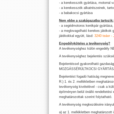
- a kerekesszék gyártása, motorral v
- a kerekesszék alkatrészeinek, tart
- a babakocsi gyártása
Nem ebbe a szakágazatba tartozik:
- a segédmotoros kerékpár gyártása,
- a meglovagolható kerekes játékok
játékokkal együtt, lásd:
3240 teáor - 
Engedélyköteles a tevékenység?
A tevékenységhez külön engedély 
A tevékenységhez bejelentés szüksé
Bejelentéssel gyakorolható gazda
MOZGÁSSÉRÜLTKOCSI GYÁRTÁS
Bejelentést fogadó hatóság megnevezé
R.) 1. és 2. mellékletben meghatározo
tevékenység kivételével - csak a kül
építményen belül önálló rendeltetési
meghatározottak szerint folytatható.
A tevékenység megkezdésére irányuló
a) az 1. mellékletben meghatározott 