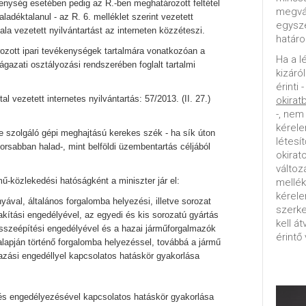
kenység esetében pedig az R.-ben meghatározott feltétel
megvál
ladéktalanul - az R. 6. melléklet szerint vezetett
egysz
ala vezetett nyilvántartást az interneten közzéteszi.
határo
ozott ipari tevékenységek tartalmára vonatkozóan a
Ha a l
azati osztályozási rendszerében foglalt tartalmi
kizáró
érinti 
al vezetett internetes nyilvántartás: 57/2013. (II. 27.)
okirat
-, nem
kérele
 szolgáló gépi meghajtású kerekes szék - ha sík úton
létesí
rsabban halad-, mint belföldi üzembentartás céljából
okirat
változ
-közlekedési hatóságként a miniszter jár el:
mellék
kérel
yával, általános forgalomba helyezési, illetve sorozat
szerke
akítási engedélyével, az egyedi és kis sorozatú gyártás
kell á
összeépítési engedélyével és a hazai járműforgalmazók
érintő 
 alapján történő forgalomba helyezéssel, továbbá a jármű
zási engedéllyel kapcsolatos hatáskör gyakorlása
érés engedélyezésével kapcsolatos hatáskör gyakorlása