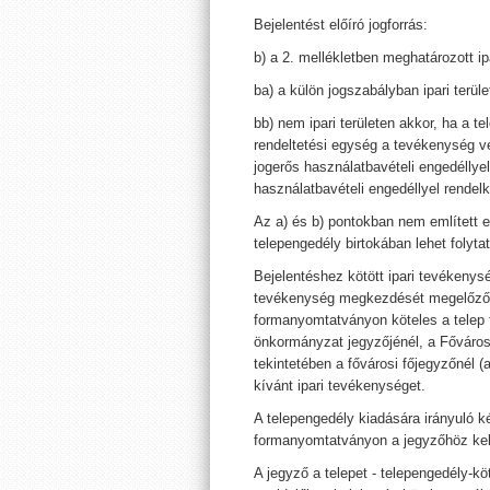
Bejelentést előíró jogforrás:
b) a 2. mellékletben meghatározott i
ba) a külön jogszabályban ipari terül
bb) nem ipari területen akkor, ha a 
rendeltetési egység a tevékenység v
jogerős használatbavételi engedéllye
használatbavételi engedéllyel rendelk
Az a) és b) pontokban nem említett 
telepengedély birtokában lehet folytat
Bejelentéshez kötött ipari tevékenysé
tevékenység megkezdését megelőzően
formanyomtatványon köteles a telep f
önkormányzat jegyzőjénél, a Fővárosi
tekintetében a fővárosi főjegyzőnél (a
kívánt ipari tevékenységet.
A telepengedély kiadására irányuló k
formanyomtatványon a jegyzőhöz kell
A jegyző a telepet - telepengedély-