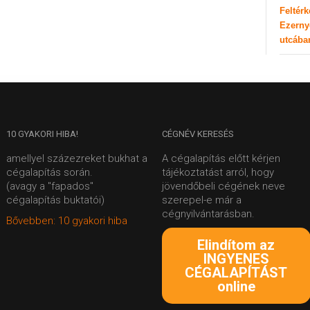
Feltér
Ezerny
utcába
10
GYAKORI HIBA!
CÉGNÉV
KERESÉS
amellyel százezreket bukhat a
A cégalapítás előtt kérjen
cégalapítás során.
tájékoztatást arról, hogy
(avagy a "fapados"
jövendőbeli cégének neve
cégalapítás buktatói)
szerepel-e már a
cégnyilvántarásban.
Bővebben: 10 gyakori hiba
Elindítom az
INGYENES
CÉGALAPÍTÁST
online