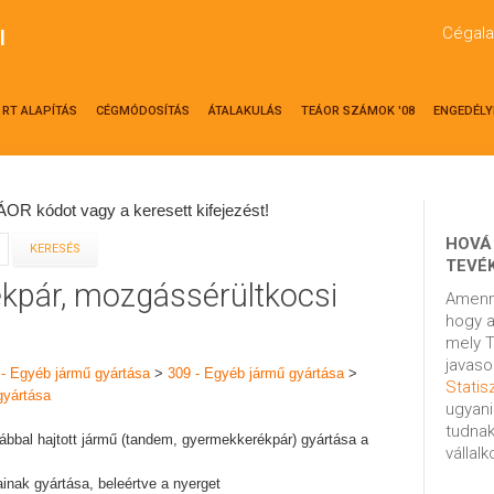
Cégala
l
RT ALAPÍTÁS
CÉGMÓDOSÍTÁS
ÁTALAKULÁS
TEÁOR SZÁMOK '08
ENGEDÉLY
OR kódot vagy a keresett kifejezést!
HOVÁ
TEVÉ
ékpár, mozgássérültkocsi
Amenn
hogy a
mely T
javaso
 - Egyéb jármű gyártása
>
309 - Egyéb jármű gyártása
>
Statisz
gyártása
ugyani
tudnak
 lábbal hajtott jármű (tandem, gyermekkerékpár) gyártása a
vállal
ainak gyártása, beleértve a nyerget