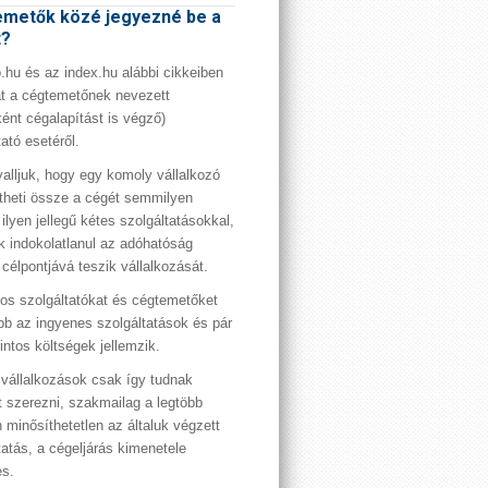
metők közé jegyezné be a
t?
hu és az index.hu alábbi cikkeiben
t a cégtemetőnek nevezett
ént cégalapítást is végző)
tató esetéről.
valljuk, hogy egy komoly vállalkozó
theti össze a cégét semmilyen
 ilyen jellegű kétes szolgáltatásokkal,
 indokolatlanul az adóhatóság
 célpontjává teszik vállalkozását.
os szolgáltatókat és cégtemetőket
bb az ingyenes szolgáltatások és pár
rintos költségek jellemzik.
vállalkozások csak így tudnak
t szerezni, szakmailag a legtöbb
 minősíthetetlen az általuk végzett
tatás, a cégeljárás kimenetele
es.