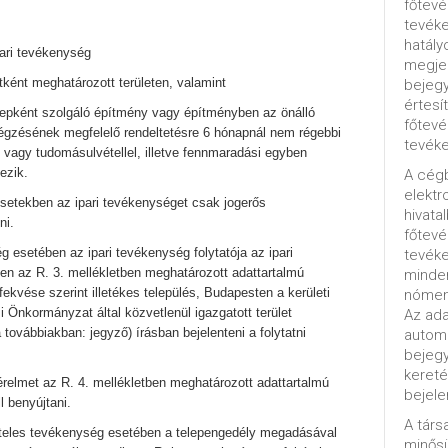
főtevé
tevéke
hatály
pari tevékenység
megjel
etként meghatározott területen, valamint
bejegy
értesí
telepként szolgáló építmény vagy építményben az önálló
főtevé
égzésének megfelelő rendeltetésre 6 hónapnál nem régebbi
tevéke
l vagy tudomásulvétellel, illetve fennmaradási egyben
ezik.
A cég
elektr
esetekben az ipari tevékenységet csak jogerős
hivata
ni.
főtev
g esetében az ipari tevékenység folytatója az ipari
tevéke
 az R. 3. mellékletben meghatározott adattartalmú
minde
ekvése szerint illetékes település, Budapesten a kerületi
nómenk
 Önkormányzat által közvetlenül igazgatott terület
Az ada
 továbbiakban: jegyző) írásban bejelenteni a folytatni
automa
bejeg
kereté
érelmet az R. 4. mellékletben meghatározott adattartalmú
bejele
 benyújtani.
A tár
köteles tevékenység esetében a telepengedély megadásával
minősü