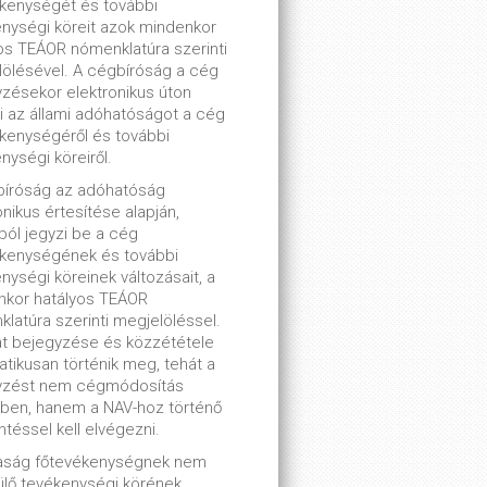
kenységét és további
nységi köreit azok mindenkor
os TEÁOR nómenklatúra szerinti
ölésével. A cégbíróság a cég
zésekor elektronikus úton
ti az állami adóhatóságot a cég
kenységéről és további
nységi köreiről.
bíróság az adóhatóság
onikus értesítése alapján,
lból jegyzi be a cég
ékenységének és további
nységi köreinek változásait, a
nkor hatályos TEÁOR
latúra szerinti megjelöléssel.
t bejegyzése és közzététele
tikusan történik meg, tehát a
yzést nem cégmódosítás
ben, hanem a NAV-hoz történő
ntéssel kell elvégezni.
saság főtevékenységnek nem
lő tevékenységi körének