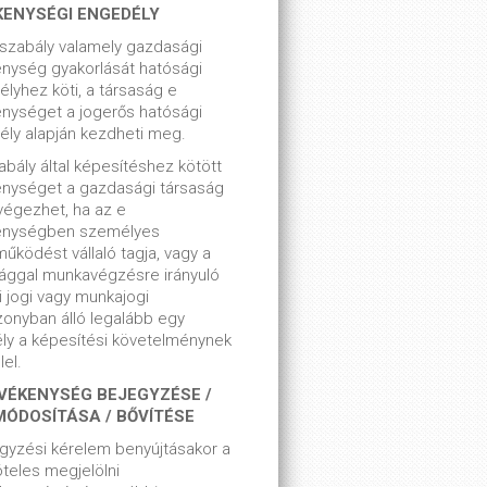
KENYSÉGI ENGEDÉLY
szabály valamely gazdasági
nység gyakorlását hatósági
lyhez köti, a társaság e
nységet a jogerős hatósági
ly alapján kezdheti meg.
bály által képesítéshez kötött
enységet a gazdasági társaság
végezhet, ha az e
enységben személyes
űködést vállaló tagja, vagy a
ággal munkavégzésre irányuló
i jogi vagy munkajogi
zonyban álló legalább egy
ly a képesítési követelménynek
el.
VÉKENYSÉG BEJEGYZÉSE /
MÓDOSÍTÁSA / BŐVÍTÉSE
gyzési kérelem benyújtásakor a
teles megjelölni