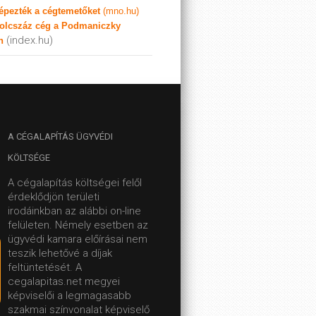
képezték a cégtemetőket
(mno.hu)
olcszáz cég a Podmaniczky
(index.hu)
n
A
CÉGALAPÍTÁS ÜGYVÉDI
KÖLTSÉGE
A cégalapítás költségei felől
érdeklődjön területi
irodáinkban az alábbi on-line
felületen.
Némely esetben az
ügyvédi kamara előírásai nem
teszik lehetővé a díjak
feltüntetését. A
cegalapitas.net megyei
képviselői a legmagasabb
szakmai színvonalat képviselő