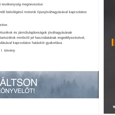
gi tevékenység megnevezése:
ndő belsőégésű motorok típusjóváhagyásával kapcsolatos
zése:
tartozékok és járműtulajdonságok jóváhagyásának
 tartozékok minősítő jel használatának engedélyezésével,
adásával kapcsolatos hatáskör gyakorlása.
 I. törvény