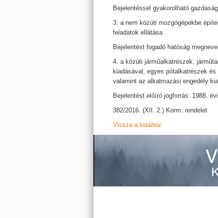
Bejelentéssel gyakorolható gazdasá
3. a nem közúti mozgógépekbe építe
feladatok ellátása
Bejelentést fogadó hatóság megneve
4. a közúti járműalkatrészek, jármű
kiadásával, egyes pótalkatrészek és
valamint az alkalmazási engedély ki
Bejelentést előíró jogforrás: 1988. évi
382/2016. (XII. 2.) Korm. rendelet
Vissza a listához