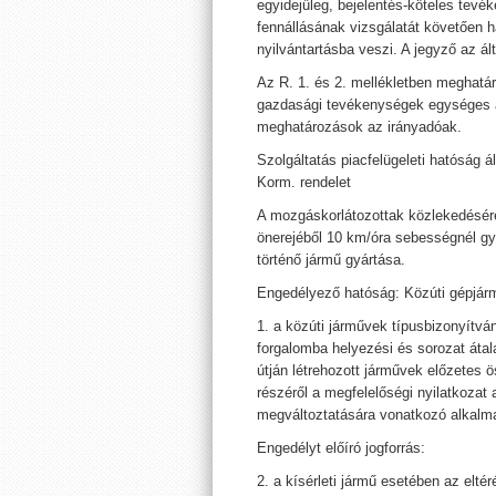
egyidejűleg, bejelentés-köteles tevé
fennállásának vizsgálatát követően ha
nyilvántartásba veszi. A jegyző az ált
Az R. 1. és 2. mellékletben meghatár
gazdasági tevékenységek egységes ág
meghatározások az irányadóak.
Szolgáltatás piacfelügeleti hatóság ált
Korm. rendelet
A mozgáskorlátozottak közlekedésére
önerejéből 10 km/óra sebességnél gyo
történő jármű gyártása.
Engedélyező hatóság: Közúti gépjármű
1. a közúti járművek típusbizonyítván
forgalomba helyezési és sorozat átal
útján létrehozott járművek előzetes 
részéről a megfelelőségi nyilatkozat
megváltoztatására vonatkozó alkalma
Engedélyt előíró jogforrás:
2. a kísérleti jármű esetében az elt