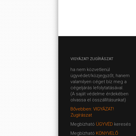
VIGYÁZAT!
ZUGÍRÁSZAT
ha nem közvetlenül
ügyvédet/közjegyzőt, hanem
valamilyen céget bíz meg a
cégeljárás lefolytatásával.
(A saját védelme érdekében
olvassa el összállításunkat)
Bővebben: VIGYÁZAT!
Zugírászat
Megbízható
ÜGYVÉD
keresés
Megbízható
KÖNYVELŐ