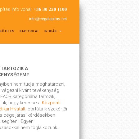
pítás info vonal:
+36 30 220 1100
info@cegalapitas.net
KÖTELES
KAPCSOLAT
IRODÁK
 TARTOZIK A
KENYSÉGEM?
yiben nem tudja meghatározni,
 végezni kívánt tevékenység
EÁOR kategóriába tartozik,
ljuk, hogy keresse a
Központi
tikai Hivatalt
, portálunk szakértői
s cégeljárási kérdésekben
 segíteni. Egyéni
kozásokkal nem foglalkozunk.