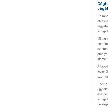
Cégte
cégé
Az mno.
olvasha
(egyébk
szolgál
Mi azt 
nem kö
szinten
amelyek
kiemelt
A fapad
leginká
ezer fo
Ezek a 
ügyfele
esetben
szolgál
kétség