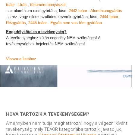
teáor - Urán-, tóriumérc-bányászat
- az alumínium-oxid gyártása, lásd:
2442 teáor - Alumíniumgyártás
- a réz- vagy nikkel-szulfidos keverék gyártása, lásd:
2444 teáor -
Rézgyártás
,
2445 teáor - Egyéb nem vas fém gyártása
Engedélyköteles a tevékenység?
A tevékenységhez külön engedély NEM szükséges! A
tevékenységhez bejelentés NEM szükséges!
Vissza a listához
HOVÁ TARTOZIK A TEVÉKENYSÉGEM?
Amennyiben nem tudja meghatározni, hogy a végezni kívánt
tevékenység mely TEÁOR kategóriába tartozik, javasoljuk,