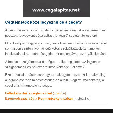
Cégtemetők közé jegyezné be a cégét?
Az mno.hu és az index.hu alábbi cikkeiben olvashat a cégtemetőnek
nevezett (egyébként cégalapítást is végző) szolgáltató esetéről.
Mi azt valljuk, hogy egy komoly vállalkozó nem kötheti össze a cégét
semmilyen szinten ilyen jellegű kétes szolgáltatásokkal, amelyek
indokolatlanul az adóhatóság kiemelt célpontjává teszik vállalkozását.
A fapados szolgáltatókat és cégtemetőket leginkább az ingyenes
szolgáltatások és pár ezer forintos költségek jellemzik.
Ezek a vállalkozások csak így tudnak ügyfelet szerezni, szakmailag
a legtöbb esetben minősíthetetlen az általuk végzett szolgáltatás, a
cégeljárás kimenetele kétséges.
Feltérképezték a cégtemetőket
(mno.hu)
(index.hu)
Ezernyolcszáz cég a Podmaniczky utcában