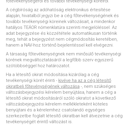
főtevékenységéről és további tevékenységi köreiről.
A cégbíróság az adóhatóság elektronikus értesítése
alapján, hivatalból jegyzi be a cég főtevékenységének és
további tevékenységi köreinek változásait, a mindenkor
hatályos TEÁOR nómenklatúra szerinti megjelöléssel. Az
adat bejegyzése és közzététele automatikusan történik
meg, tehát a bejegyzést nem cégmódosítás keretében,
hanem a NAV-hoz történő bejelentéssel kell elvégezni.
A társaság főtevékenységnek nem minősülő tevékenységi
körének megváltoztatásáról a legfőbb szerv egyszerű
szótöbbséggel hoz határozatot.
Ha a létesítő okirat módosítása kizárólag a cég
tevékenységi körét érinti -
kivéve ha az a cég létesítő
okiratbeli főtevénységének változása
-, nem szükséges
változásbejegyzési kérelem benyújtása, hanem a cég a
létesítő okirat módosításáról szóló okiratot a következő
változásbejegyzési kérelem mellékleteként köteles
benyújtani és a kérelemhez csatolandó egységes
szerkezetbe foglalt létesítő okiratban kell átvezetnie a cég
tevékenységét érintő változást is.