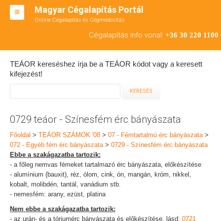
Magyar Cégalapítás Portál
Online Cégalapítás és Cégmódosítás
KFT ALAPÍTÁS
Cégalapítás info vonal:
+36 30 220 1100
BT ALAPÍTÁS
TEÁOR kereséshez írja be a TEÁOR kódot vagy a keresett
RT ALAPÍTÁS
kifejezést!
CÉGMÓDOSÍTÁS
ÁTALAKULÁS
0729 teáor - Színesfém érc bányászata
TEÁOR SZÁMOK '08
Főoldal
>
TEÁOR SZÁMOK '08
>
07 - Fémtartalmú érc bányászata
>
072 - Egyéb fém érc bányászata
>
0729 - Színesfém érc bányászata
ENGEDÉLYKÖTELES
Ebbe a szakágazatba tartozik:
- a főleg nemvas fémeket tartalmazó érc bányászata, előkészítése
KAPCSOLAT
- alumínium (bauxit), réz, ólom, cink, ón, mangán, króm, nikkel,
kobalt, molibdén, tantál, vanádium stb.
IRODÁK
- nemesfém: arany, ezüst, platina
Nem ebbe a szakágazatba tartozik:
- az urán- és a tóriumérc bányászata és előkészítése, lásd:
0721