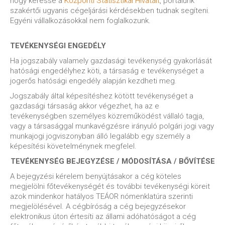
hogy keresse a
Központi Statisztikai Hivatalt
, portálunk
szakértői ugyanis cégeljárási kérdésekben tudnak segíteni.
Egyéni vállalkozásokkal nem foglalkozunk.
TEVÉKENYSÉGI ENGEDÉLY
Ha jogszabály valamely gazdasági tevékenység gyakorlását
hatósági engedélyhez köti, a társaság e tevékenységet a
jogerős hatósági engedély alapján kezdheti meg.
Jogszabály által képesítéshez kötött tevékenységet a
gazdasági társaság akkor végezhet, ha az e
tevékenységben személyes közreműködést vállaló tagja,
vagy a társasággal munkavégzésre irányuló polgári jogi vagy
munkajogi jogviszonyban álló legalább egy személy a
képesítési követelménynek megfelel.
TEVÉKENYSÉG BEJEGYZÉSE / MÓDOSÍTÁSA / BŐVÍTÉSE
A bejegyzési kérelem benyújtásakor a cég köteles
megjelölni főtevékenységét és további tevékenységi köreit
azok mindenkor hatályos TEÁOR nómenklatúra szerinti
megjelölésével. A cégbíróság a cég bejegyzésekor
elektronikus úton értesíti az állami adóhatóságot a cég