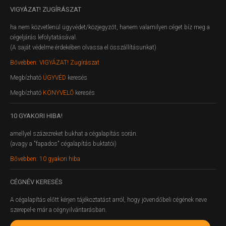
VIGYÁZAT!
ZUGÍRÁSZAT
ha nem közvetlenül ügyvédet/közjegyzőt, hanem valamilyen céget bíz meg a
cégeljárás lefolytatásával.
(A saját védelme érdekében olvassa el összállításunkat)
Bővebben: VIGYÁZAT! Zugírászat
Megbízható
ÜGYVÉD
keresés
Megbízható
KÖNYVELŐ
keresés
10
GYAKORI HIBA!
amellyel százezreket bukhat a cégalapítás során.
(avagy a "fapados" cégalapítás buktatói)
Bővebben: 10 gyakori hiba
CÉGNÉV
KERESÉS
A cégalapítás előtt kérjen tájékoztatást arról, hogy jövendőbeli cégének neve
szerepel-e már a cégnyilvántarásban.