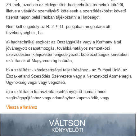
Zrt.-nek, azonban az elidegenített haditechnikai termékek köréről,
illetve a vásárlók személyéről kötelesek a szerződéskötést követő
tizenöt napon belül írásban tájékoztatni a Hatóságot
Nem kell engedély az R. 2. § 11. pontjában meghatározott
tevékenységhez, ha
a) haditechnikai eszközt az Országgyűlés vagy a Kormány által
jóváhagyott csapatmozgás, továbbá hatályos nemzetközi
szerződésben kifejezetten engedélyezett kötelezettségek keretében
szállítanak át Magyarország határán,
b) a szállítást - kötelezettségei teljesítéséhez - az Európai Unió, az
Észak-atlanti Szerződés Szervezete vagy a Nemzetközi Atomenergia
Ügynökség végzi vagy végezteti,
c) a szállítás a katasztrófa esetén nyújtott humanitárius
segítségnyújtáshoz vagy adományhoz kapcsolódik, vagy
Vissza a listához