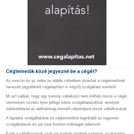
Cégtemetők közé jegyezné be a cégét?
Az mno.hu és az index.hu alábbi cikkeiben olvashat a cégtemetőnek
nevezett (egyébként cégalapítást is végző) szolgáltató esetéről.
Mi azt valljuk, hogy egy komoly vállalkozó nem kötheti össze a cégét
semmilyen szinten ilyen jellegű kétes szolgáltatásokkal, amelyek
indokolatlanul az adóhatóság kiemelt célpontjává teszik vállalkozását.
A fapados szolgáltatókat és cégtemetőket leginkább az ingyenes
szolgáltatások és pár ezer forintos költségek jellemzik.
Ezek a vállalkozások csak így tudnak ügyfelet szerezni, szakmailag