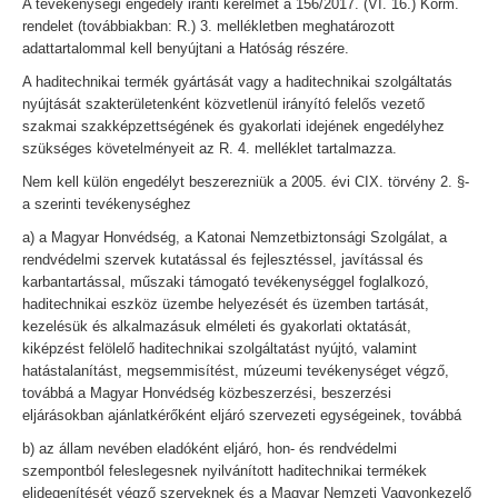
A tevékenységi engedély iránti kérelmet a 156/2017. (VI. 16.) Korm.
rendelet (továbbiakban: R.) 3. mellékletben meghatározott
adattartalommal kell benyújtani a Hatóság részére.
A haditechnikai termék gyártását vagy a haditechnikai szolgáltatás
nyújtását szakterületenként közvetlenül irányító felelős vezető
szakmai szakképzettségének és gyakorlati idejének engedélyhez
szükséges követelményeit az R. 4. melléklet tartalmazza.
Nem kell külön engedélyt beszerezniük a 2005. évi CIX. törvény 2. §-
a szerinti tevékenységhez
a) a Magyar Honvédség, a Katonai Nemzetbiztonsági Szolgálat, a
rendvédelmi szervek kutatással és fejlesztéssel, javítással és
karbantartással, műszaki támogató tevékenységgel foglalkozó,
haditechnikai eszköz üzembe helyezését és üzemben tartását,
kezelésük és alkalmazásuk elméleti és gyakorlati oktatását,
kiképzést felölelő haditechnikai szolgáltatást nyújtó, valamint
hatástalanítást, megsemmisítést, múzeumi tevékenységet végző,
továbbá a Magyar Honvédség közbeszerzési, beszerzési
eljárásokban ajánlatkérőként eljáró szervezeti egységeinek, továbbá
b) az állam nevében eladóként eljáró, hon- és rendvédelmi
szempontból feleslegesnek nyilvánított haditechnikai termékek
elidegenítését végző szerveknek és a Magyar Nemzeti Vagyonkezelő