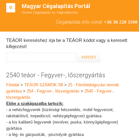
Magyar Cégalapítás Portál
Online Cégalapítás és Cégmódosítás
KFT ALAPÍTÁS
Cégalapítás info vonal:
+36 30 220 1100
BT ALAPÍTÁS
TEÁOR kereséshez írja be a TEÁOR kódot vagy a keresett
RT ALAPÍTÁS
kifejezést!
CÉGMÓDOSÍTÁS
ÁTALAKULÁS
2540 teáor - Fegyver-, lőszergyártás
TEÁOR SZÁMOK '08
Főoldal
>
TEÁOR SZÁMOK '08
>
25 - Fémfeldolgozási termék
gyártása
>
254 - Fegyver-, lőszergyártás
>
2540 - Fegyver-,
ENGEDÉLYKÖTELES
lőszergyártás
Ebbe a szakágazatba tartozik:
KAPCSOLAT
- a nehézfegyverek (tüzérségi felszerelés, mobil fegyverzet,
rakétakilövő, torpedócső, nehézgépfegyver) gyártása
IRODÁK
- a kis kaliberű fegyverek (revolver, puska, könnyűgépfegyver)
gyártása
- a lég- és gázpuskák, -pisztolyok gyártása