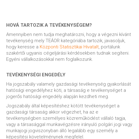
HOVÁ TARTOZIK A TEVÉKENYSÉGEM?
Amennyiben nem tudja meghatározni, hogy a végezni kívánt
tevékenység mely TEÁOR kategóriába tartozik, javasoljuk,
hogy keresse a
Központi Statisztikai Hivatalt
, portálunk
szakértői ugyanis cégeljárási kérdésekben tudnak segíteni.
Egyéni vállalkozásokkal nem foglalkozunk.
TEVÉKENYSÉGI ENGEDÉLY
Ha jogszabály valamely gazdasági tevékenység gyakorlását
hatósági engedélyhez köti, a társaság e tevékenységet a
jogerős hatósági engedély alapján kezdheti meg.
Jogszabály által képesítéshez kötött tevékenységet a
gazdasági társaság akkor végezhet, ha az e
tevékenységben személyes közreműködést vállaló tagja,
vagy a társasággal munkavégzésre irányuló polgári jogi vagy
munkajogi jogviszonyban álló legalább egy személy a
képesítési követelménynek megfelel.