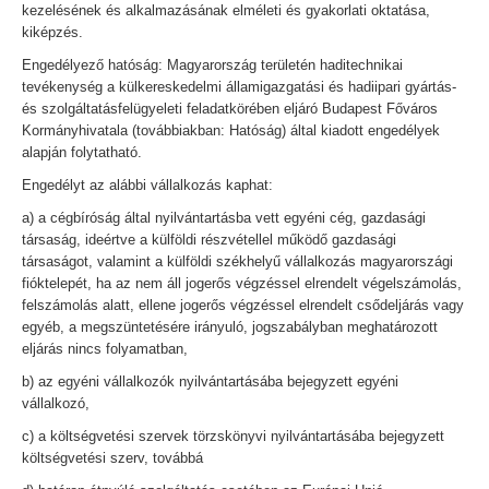
kezelésének és alkalmazásának elméleti és gyakorlati oktatása,
kiképzés.
Engedélyező hatóság: Magyarország területén haditechnikai
tevékenység a külkereskedelmi államigazgatási és hadiipari gyártás-
és szolgáltatásfelügyeleti feladatkörében eljáró Budapest Főváros
Kormányhivatala (továbbiakban: Hatóság) által kiadott engedélyek
alapján folytatható.
Engedélyt az alábbi vállalkozás kaphat:
a) a cégbíróság által nyilvántartásba vett egyéni cég, gazdasági
társaság, ideértve a külföldi részvétellel működő gazdasági
társaságot, valamint a külföldi székhelyű vállalkozás magyarországi
fióktelepét, ha az nem áll jogerős végzéssel elrendelt végelszámolás,
felszámolás alatt, ellene jogerős végzéssel elrendelt csődeljárás vagy
egyéb, a megszüntetésére irányuló, jogszabályban meghatározott
eljárás nincs folyamatban,
b) az egyéni vállalkozók nyilvántartásába bejegyzett egyéni
vállalkozó,
c) a költségvetési szervek törzskönyvi nyilvántartásába bejegyzett
költségvetési szerv, továbbá