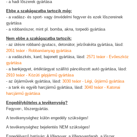
- a hadi lőszerek gyártása
Ebbe a szakágazatba tartozik még:
- a vadász- és sport- vagy önvédelmi fegyver és ezek lőszereinek
gyártása
- a robbanószer, mint pl. bomba, akna, torpedó gyártása
Nem ebbe a szakágazatba tartozik:
- az ütésre robbanó gyutacs, detonátor, jelzőrakéta gyártása, lásd:
2051 teáor - Robbanóanyag gyártása
- a vadászkés, kard, bajonett gyártása, lásd:
2571 teáor - Evőeszköz
gyártása
- a bankjegyet, értéktárgyat szállító páncélozott autó gyártása, lásd:
2910 teáor - Közúti gépjármű gyártása
- az űrjárművek gyártása, lásd:
3030 teáor - Légi, űrjármű gyártása
- a tank és egyéb harcjármű gyártása, lásd:
3040 teáor - Katonai
harcjármű gyártása
Engedélyköteles a tevékenység?
Fegyver-, lőszergyártás.
A tevékenységhez külön engedély szükséges!
A tevékenységhez bejelentés NEM szükséges!
Engedélyező hatóság: A lőfegyver, a lőfegyverdarab, a lőszer