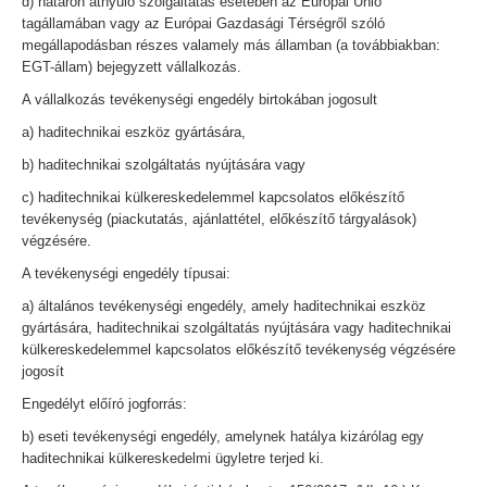
d) határon átnyúló szolgáltatás esetében az Európai Unió
tagállamában vagy az Európai Gazdasági Térségről szóló
megállapodásban részes valamely más államban (a továbbiakban:
EGT-állam) bejegyzett vállalkozás.
A vállalkozás tevékenységi engedély birtokában jogosult
a) haditechnikai eszköz gyártására,
b) haditechnikai szolgáltatás nyújtására vagy
c) haditechnikai külkereskedelemmel kapcsolatos előkészítő
tevékenység (piackutatás, ajánlattétel, előkészítő tárgyalások)
végzésére.
A tevékenységi engedély típusai:
a) általános tevékenységi engedély, amely haditechnikai eszköz
gyártására, haditechnikai szolgáltatás nyújtására vagy haditechnikai
külkereskedelemmel kapcsolatos előkészítő tevékenység végzésére
jogosít
Engedélyt előíró jogforrás:
b) eseti tevékenységi engedély, amelynek hatálya kizárólag egy
haditechnikai külkereskedelmi ügyletre terjed ki.