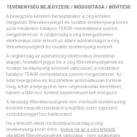
TEVÉKENYSÉG BEJEGYZÉSE / MÓDOSÍTÁSA / BŐVÍTÉSE
A bejegyzési kérelem benyújtásakor a cég köteles
megjelölni főtevékenységét és további tevékenységi köreit
azok mindenkor hatályos TEÁOR nómenklatúra szerinti
megjelölésével. A cégbíróság a cég bejegyzésekor
elektronikus úton értesíti az állami adóhatóságot a cég
főtevékenységéről és további tevékenységi köreiről.
A cégbíróság az adóhatóság elektronikus értesítése
alapján, hivatalból jegyzi be a cég főtevékenységének és
további tevékenységi köreinek változásait, a mindenkor
hatályos TEÁOR nómenklatúra szerinti megjelöléssel. Az
adat bejegyzése és közzététele automatikusan történik
meg, tehát a bejegyzést nem cégmódosítás keretében,
hanem a NAV-hoz történő bejelentéssel kell elvégezni.
A társaság főtevékenységnek nem minősülő tevékenységi
körének megváltoztatásáról a legfőbb szerv egyszerű
szótöbbséggel hoz határozatot.
Ha a létesítő okirat módosítása kizárólag a cég
tevékenységi körét érinti -
kivéve ha az a cég létesítő
okiratbeli főtevénységének változása
-, nem szükséges