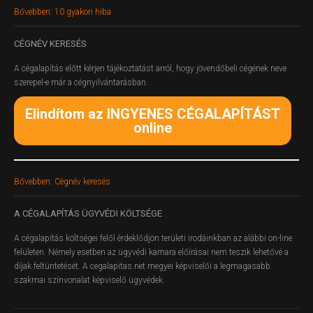
Bővebben: 10 gyakori hiba
CÉGNÉV
KERESÉS
A cégalapítás előtt kérjen tájékoztatást arról, hogy jövendőbeli cégének neve
szerepel-e már a cégnyilvántarásban.
Elindítom az INGYENES CÉGALAPÍTÁST
online
Bővebben: Cégnév keresés
A
CÉGALAPÍTÁS ÜGYVÉDI KÖLTSÉGE
A cégalapítás költségei felől érdeklődjön területi irodáinkban az alábbi on-line
felületen.
Némely esetben az ügyvédi kamara előírásai nem teszik lehetővé a
díjak feltüntetését. A cegalapitas.net megyei képviselői a legmagasabb
szakmai színvonalat képviselő ügyvédek.