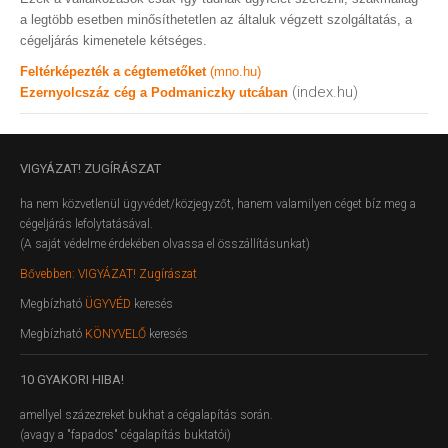
a legtöbb esetben minősíthetetlen az általuk végzett szolgáltatás, a
cégeljárás kimenetele kétséges.
Feltérképezték a cégtemetőket
(mno.hu)
(index.hu)
Ezernyolcszáz cég a Podmaniczky utcában
VIGYÁZAT!
ZUGÍRÁSZAT
ha nem közvetlenül ügyvédet/közjegyzőt, hanem valamilyen céget bíz meg a
cégeljárás lefolytatásával.
(A saját védelme érdekében olvassa el összállításunkat)
Bővebben: VIGYÁZAT! Zugírászat
Megbízható
ÜGYVÉD
keresés
Megbízható
KÖNYVELŐ
keresés
10
GYAKORI HIBA!
amellyel százezreket bukhat a cégalapítás során.
(avagy a "fapados" cégalapítás buktatói)