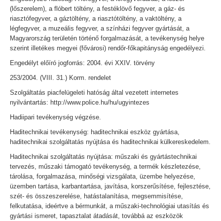
(lőszerelem), a flóbert töltény, a festéklövő fegyver, a gáz- és
riasztófegyver, a gáztöltény, a riasztótöltény, a vaktöltény, a
légfegyver, a muzeális fegyver, a színházi fegyver gyártását, a
Magyarország területén történő forgalmazását, a tevékenység helye
szerint illetékes megyei (fővárosi) rendőr-főkapitányság engedélyezi.
Engedélyt előíró jogforrás: 2004. évi XXIV. törvény
253/2004. (VIII. 31.) Korm. rendelet
Szolgáltatás piacfelügeleti hatóság által vezetett internetes
nyilvántartás: http://www.police.hu/hu/ugyintezes
Hadiipari tevékenység végzése.
Haditechnikai tevékenység: haditechnikai eszköz gyártása,
haditechnikai szolgáltatás nyújtása és haditechnikai külkereskedelem.
Haditechnikai szolgáltatás nyújtása: műszaki és gyártástechnikai
tervezés, műszaki támogató tevékenység, a termék készletezése,
tárolása, forgalmazása, minőségi vizsgálata, üzembe helyezése,
üzemben tartása, karbantartása, javítása, korszerűsítése, fejlesztése,
szét- és összeszerelése, hatástalanítása, megsemmisítése,
felkutatása, ideértve a bérmunkát, a műszaki-technológiai utasítás és
gyártási ismeret, tapasztalat átadását, továbbá az eszközök