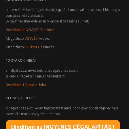
ha nem közvetlenül ügyvédet/közjegyzőt, hanem valamilyen céget bíz meg a
cégeljárás lefolytatásával.
(A saját védelme érdekében olvassa el összállításunkat)
Bővebben: VIGYÁZAT! Zugírászat
Megbízható
ÜGYVÉD
keresés
Megbízható
KÖNYVELŐ
keresés
10
GYAKORI HIBA!
amellyel százezreket bukhat a cégalapítás során.
(avagy a "fapados" cégalapítás buktatói)
Bővebben: 10 gyakori hiba
CÉGNÉV
KERESÉS
A cégalapítás előtt kérjen tájékoztatást arról, hogy jövendőbeli cégének neve
szerepel-e már a cégnyilvántarásban.
Elindítom az INGYENES CÉGALAPÍTÁST