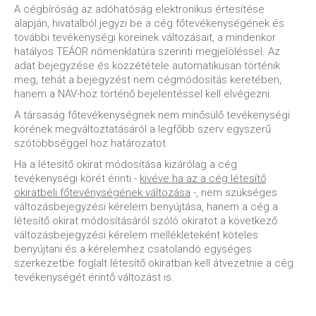
A cégbíróság az adóhatóság elektronikus értesítése
alapján, hivatalból jegyzi be a cég főtevékenységének és
további tevékenységi köreinek változásait, a mindenkor
hatályos TEÁOR nómenklatúra szerinti megjelöléssel. Az
adat bejegyzése és közzététele automatikusan történik
meg, tehát a bejegyzést nem cégmódosítás keretében,
hanem a NAV-hoz történő bejelentéssel kell elvégezni.
A társaság főtevékenységnek nem minősülő tevékenységi
körének megváltoztatásáról a legfőbb szerv egyszerű
szótöbbséggel hoz határozatot.
Ha a létesítő okirat módosítása kizárólag a cég
tevékenységi körét érinti -
kivéve ha az a cég létesítő
okiratbeli főtevénységének változása
-, nem szükséges
változásbejegyzési kérelem benyújtása, hanem a cég a
létesítő okirat módosításáról szóló okiratot a következő
változásbejegyzési kérelem mellékleteként köteles
benyújtani és a kérelemhez csatolandó egységes
szerkezetbe foglalt létesítő okiratban kell átvezetnie a cég
tevékenységét érintő változást is.