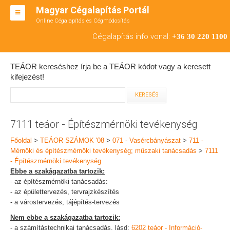
Magyar Cégalapítás Portál
Online Cégalapítás és Cégmódosítás
KFT ALAPÍTÁS
Cégalapítás info vonal:
+36 30 220 1100
BT ALAPÍTÁS
TEÁOR kereséshez írja be a TEÁOR kódot vagy a keresett
RT ALAPÍTÁS
kifejezést!
CÉGMÓDOSÍTÁS
ÁTALAKULÁS
7111 teáor - Építészmérnöki tevékenység
TEÁOR SZÁMOK '08
Főoldal
>
TEÁOR SZÁMOK '08
>
071 - Vasércbányászat
>
711 -
Mérnöki és építészmérnöki tevékenység; műszaki tanácsadás
>
7111
ENGEDÉLYKÖTELES
- Építészmérnöki tevékenység
Ebbe a szakágazatba tartozik:
KAPCSOLAT
- az építészmérnöki tanácsadás:
- az épülettervezés, tervrajzkészítés
IRODÁK
- a várostervezés, tájépítés-tervezés
Nem ebbe a szakágazatba tartozik:
- a számítástechnikai tanácsadás, lásd:
6202 teáor - Információ-