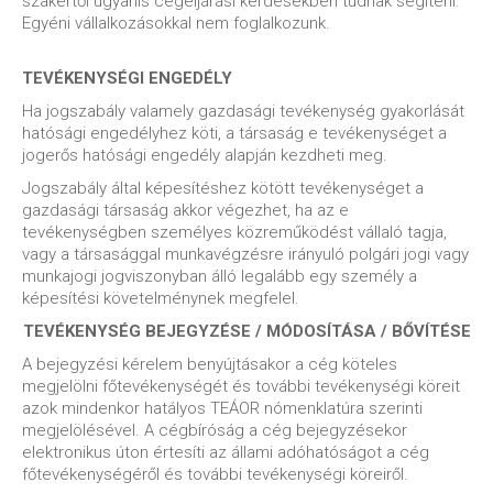
szakértői ugyanis cégeljárási kérdésekben tudnak segíteni.
Egyéni vállalkozásokkal nem foglalkozunk.
TEVÉKENYSÉGI ENGEDÉLY
Ha jogszabály valamely gazdasági tevékenység gyakorlását
hatósági engedélyhez köti, a társaság e tevékenységet a
jogerős hatósági engedély alapján kezdheti meg.
Jogszabály által képesítéshez kötött tevékenységet a
gazdasági társaság akkor végezhet, ha az e
tevékenységben személyes közreműködést vállaló tagja,
vagy a társasággal munkavégzésre irányuló polgári jogi vagy
munkajogi jogviszonyban álló legalább egy személy a
képesítési követelménynek megfelel.
TEVÉKENYSÉG BEJEGYZÉSE / MÓDOSÍTÁSA / BŐVÍTÉSE
A bejegyzési kérelem benyújtásakor a cég köteles
megjelölni főtevékenységét és további tevékenységi köreit
azok mindenkor hatályos TEÁOR nómenklatúra szerinti
megjelölésével. A cégbíróság a cég bejegyzésekor
elektronikus úton értesíti az állami adóhatóságot a cég
főtevékenységéről és további tevékenységi köreiről.