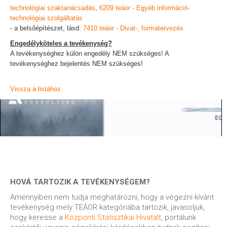
technológiai szaktanácsadás
,
6209 teáor - Egyéb információ-
technológiai szolgáltatás
- a belsőépítészet, lásd:
7410 teáor - Divat-, formatervezés
Engedélyköteles a tevékenység?
A tevékenységhez külön engedély NEM szükséges! A
tevékenységhez bejelentés NEM szükséges!
Vissza a listához
HOVÁ TARTOZIK A TEVÉKENYSÉGEM?
Amennyiben nem tudja meghatározni, hogy a végezni kívánt
tevékenység mely TEÁOR kategóriába tartozik, javasoljuk,
hogy keresse a
Központi Statisztikai Hivatalt
, portálunk