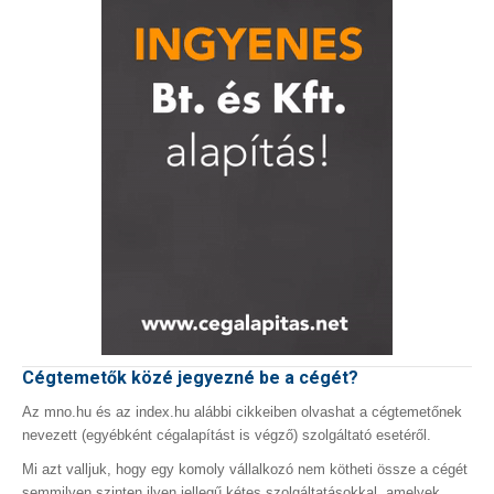
Cégtemetők közé jegyezné be a cégét?
Az mno.hu és az index.hu alábbi cikkeiben olvashat a cégtemetőnek
nevezett (egyébként cégalapítást is végző) szolgáltató esetéről.
Mi azt valljuk, hogy egy komoly vállalkozó nem kötheti össze a cégét
semmilyen szinten ilyen jellegű kétes szolgáltatásokkal, amelyek