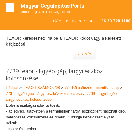
Magyar Cégalapítás Portál
Online Cégalapítás és Cégmódosítás
KFT ALAPÍTÁS
Cégalapítás info vonal:
+36 30 220 1100
BT ALAPÍTÁS
TEÁOR kereséshez írja be a TEÁOR kódot vagy a keresett
RT ALAPÍTÁS
kifejezést!
CÉGMÓDOSÍTÁS
ÁTALAKULÁS
7739 teáor - Egyéb gép, tárgyi eszköz
kölcsönzése
TEÁOR SZÁMOK '08
Főoldal
>
TEÁOR SZÁMOK '08
>
77 - Kölcsönzés, operatív lízing
>
ENGEDÉLYKÖTELES
773 - Egyéb gép, tárgyi eszköz kölcsönzése
>
7739 - Egyéb gép,
tárgyi eszköz kölcsönzése
KAPCSOLAT
Ebbe a szakágazatba tartozik:
- az egyéb, alapvetően a termelésben tárgyi eszközként használt gép,
IRODÁK
berendezés kölcsönzése és operatív lízingje kezelőszemélyzet
nélkül:
- motor és turbina