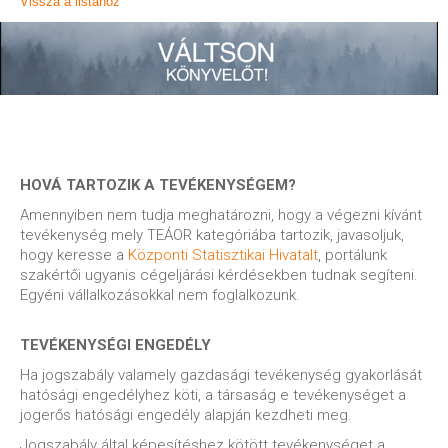
Vissza a listához
HOVÁ TARTOZIK A TEVÉKENYSÉGEM?
Amennyiben nem tudja meghatározni, hogy a végezni kívánt
tevékenység mely TEÁOR kategóriába tartozik, javasoljuk,
hogy keresse a
Központi Statisztikai Hivatalt
, portálunk
szakértői ugyanis cégeljárási kérdésekben tudnak segíteni.
Egyéni vállalkozásokkal nem foglalkozunk.
TEVÉKENYSÉGI ENGEDÉLY
Ha jogszabály valamely gazdasági tevékenység gyakorlását
hatósági engedélyhez köti, a társaság e tevékenységet a
jogerős hatósági engedély alapján kezdheti meg.
Jogszabály által képesítéshez kötött tevékenységet a