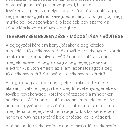
gazdasági társaság akkor végezhet, ha az e
tevékenységben személyes közreműködést vállaló tagja,
vagy a társasággal munkavégzésre irányuló polgári jogi vagy
munkajogi jogviszonyban álló legalább egy személy a
képesítési követelménynek megfelel.
TEVÉKENYSÉG BEJEGYZÉSE / MÓDOSÍTÁSA / BŐVÍTÉSE
A bejegyzési kérelem benyújtásakor a cég köteles
megjelölni főtevékenységét és további tevékenységi köreit
azok mindenkor hatályos TEÁOR nómenklatúra szerinti
megjelölésével. A cégbíróság a cég bejegyzésekor
elektronikus úton értesíti az állami adóhatóságot a cég
főtevékenységéről és további tevékenységi köreiről.
A cégbíróság az adóhatóság elektronikus értesítése
alapján, hivatalból jegyzi be a cég főtevékenységének és
további tevékenységi köreinek változásait, a mindenkor
hatályos TEÁOR nómenklatúra szerinti megjelöléssel. Az
adat bejegyzése és közzététele automatikusan történik
meg, tehát a bejegyzést nem cégmódosítás keretében,
hanem a NAV-hoz történő bejelentéssel kell elvégezni.
A társaság főtevékenységnek nem minősülő tevékenységi