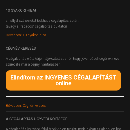
10
GYAKORI HIBA!
amellyel százezreket bukhat a cégalapítás során.
(avagy a "fapados" cégalapítás buktatói)
Bővebben: 10 gyakori hiba
CÉGNÉV
KERESÉS
A cégalapítás előtt kérjen tájékoztatást arról, hogy jövendőbeli cégének neve
szerepel-e már a cégnyilvántarásban.
Elindítom az INGYENES CÉGALAPÍTÁST
online
Bővebben: Cégnév keresés
A
CÉGALAPÍTÁS ÜGYVÉDI KÖLTSÉGE
A cégalapítás költségei felől érdeklődjön területi irodáinkban az alábbi on-line