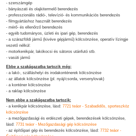
- szerszámgép
- bányászati és olajkitermelő berendezés
- professzionális rádió-, televízió- és kommunikációs berendezés
- filmgyártáshoz használt berendezés
- mérő- és ellenőrző berendezés
- egyéb tudományos, üzleti és ipari gép, berendezés
- a szárazföldi jármű (kivéve gépjármű) kölcsönzése, operatív lízingje
vezető nélkül:
- motorkerékpár, lakókocsi és sátoros utánfutó stb.
- vasúti jármű
Ebbe a szakágazatba tartozik még:
- a lakó-, szálláshelyi és irodakonténerek kölcsönzése
- az állatok kölcsönzése (pl. nyáj/csorda, versenylovak)
- a konténer kölcsönzése
- a raklap kölcsönzése
Nem ebbe a szakágazatba tartozik:
- a kerékpár kölcsönzése, lásd:
7721 teáor - Szabadidős, sporteszköz
kölcsönzése
- a mezőgazdasági és erdészeti gépek, berendezések kölcsönzése,
lásd:
7731 teáor - Mezőgazdasági gép kölcsönzése
- az építőipari gép és berendezés kölcsönzése, lásd:
7732 teáor -