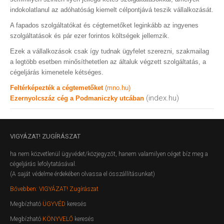
indokolatlanul az adóhatóság kiemelt célpontjává teszik vállalkozását.
A fapados szolgáltatókat és cégtemetőket leginkább az ingyenes
szolgáltatások és pár ezer forintos költségek jellemzik.
Ezek a vállalkozások csak így tudnak ügyfelet szerezni, szakmailag
a legtöbb esetben minősíthetetlen az általuk végzett szolgáltatás, a
cégeljárás kimenetele kétséges.
Feltérképezték a cégtemetőket
(mno.hu)
(index.hu)
Ezernyolcszáz cég a Podmaniczky utcában
VIGYÁZAT!
ZUGÍRÁSZAT
ha nem közvetlenül ügyvédet/közjegyzőt, hanem valamilyen céget bíz meg a
cégeljárás lefolytatásával.
(A saját védelme érdekében olvassa el összállításunkat)
Bővebben: VIGYÁZAT! Zugírászat
Megbízható
ÜGYVÉD
keresés
Megbízható
KÖNYVELŐ
keresés