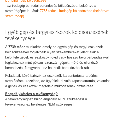
Építőipari gép kölcsönzése
- az irodagép és irodai berendezés kölcsönzése, beleértve a
számítógépet is, lásd:
7733 teáor - Irodagép kölcsönzése (beleértve:
számítógép)
---
Egyéb gép és tárgyi eszközök kölcsönzésének
tevékenysége
A
7739 teáor
munkakör, amely az egyéb gép és tárgyi eszközök
kölcsönzésével foglalkozik olyan szakembereket jelent akik a
különféle gépek és eszközök rövid vagy hosszú távú bérbeadásával
foglalkoznak mint például szerszámgépek, mérő és ellenőrző
berendezés, filmgyártáshoz használt berendezések stb.
Feladataik közé tartozik az eszközök karbantartása, a bérlési
szerződések kezelése, az ügyfelekkel való kapcsolattartás, valamint
a gépek és eszközök megfelelő működésének biztosítása.
Engedélyköteles a tevékenység?
A tevékenységhez külön engedély NEM szükséges! A
tevékenységhez bejelentés NEM szükséges!