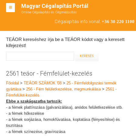
Magyar Cégalapítás Portál
Online Cégalapítás és Cégmódosítás
KFT ALAPÍTÁS
Cégalapítás info vonal:
+36 30 220 1100
BT ALAPÍTÁS
TEÁOR kereséshez írja be a TEÁOR kódot vagy a keresett
RT ALAPÍTÁS
kifejezést!
CÉGMÓDOSÍTÁS
ÁTALAKULÁS
2561 teáor - Fémfelület-kezelés
TEÁOR SZÁMOK '08
Főoldal
>
TEÁOR SZÁMOK '08
>
25 - Fémfeldolgozási termék
gyártása
>
256 - Fém felületkezelése, megmunkálása
>
2561 -
ENGEDÉLYKÖTELES
Fémfelület-kezelés
Ebbe a szakágazatba tartozik:
KAPCSOLAT
- a fémek plattírozása (galvanizálása), anódos felületkezelése stb.
- a fémek hőkezelése
IRODÁK
- a fémek sorjázása, homokfúvatása, koptatása (fényesítése) és
tisztítása
- a fémek színezése, gravírozása