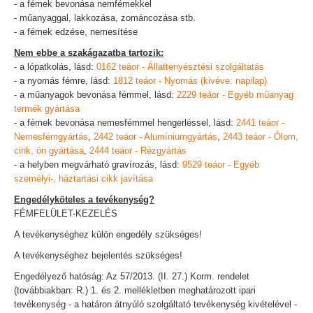
- a fémek bevonása nemfémekkel
- műanyaggal, lakkozása, zománcozása stb.
- a fémek edzése, nemesítése
Nem ebbe a szakágazatba tartozik:
- a lópatkolás, lásd:
0162 teáor - Állattenyésztési szolgáltatás
- a nyomás fémre, lásd:
1812 teáor - Nyomás (kivéve: napilap)
- a műanyagok bevonása fémmel, lásd:
2229 teáor - Egyéb műanyag
termék gyártása
- a fémek bevonása nemesfémmel hengerléssel, lásd:
2441 teáor -
Nemesfémgyártás
,
2442 teáor - Alumíniumgyártás
,
2443 teáor - Ólom,
cink, ón gyártása
,
2444 teáor - Rézgyártás
- a helyben megvárható gravírozás, lásd:
9529 teáor - Egyéb
személyi-, háztartási cikk javítása
Engedélyköteles a tevékenység?
FÉMFELÜLET-KEZELÉS
A tevékenységhez külön engedély szükséges!
A tevékenységhez bejelentés szükséges!
Engedélyező hatóság: Az 57/2013. (II. 27.) Korm. rendelet
(továbbiakban: R.) 1. és 2. mellékletben meghatározott ipari
tevékenység - a határon átnyúló szolgáltató tevékenység kivételével -