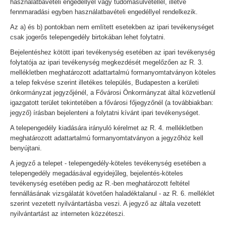
használatbavételi engedéllyel vagy tudomásulvétellel, illetve
fennmaradási egyben használatbavételi engedéllyel rendelkezik.
Az a) és b) pontokban nem említett esetekben az ipari tevékenységet
csak jogerős telepengedély birtokában lehet folytatni.
Bejelentéshez kötött ipari tevékenység esetében az ipari tevékenység
folytatója az ipari tevékenység megkezdését megelőzően az R. 3.
mellékletben meghatározott adattartalmú formanyomtatványon köteles
a telep fekvése szerint illetékes település, Budapesten a kerületi
önkormányzat jegyzőjénél, a Fővárosi Önkormányzat által közvetlenül
igazgatott terület tekintetében a fővárosi főjegyzőnél (a továbbiakban:
jegyző) írásban bejelenteni a folytatni kívánt ipari tevékenységet.
A telepengedély kiadására irányuló kérelmet az R. 4. mellékletben
meghatározott adattartalmú formanyomtatványon a jegyzőhöz kell
benyújtani.
A jegyző a telepet - telepengedély-köteles tevékenység esetében a
telepengedély megadásával egyidejűleg, bejelentés-köteles
tevékenység esetében pedig az R.-ben meghatározott feltétel
fennállásának vizsgálatát követően haladéktalanul - az R. 6. melléklet
szerint vezetett nyilvántartásba veszi. A jegyző az általa vezetett
nyilvántartást az interneten közzéteszi.