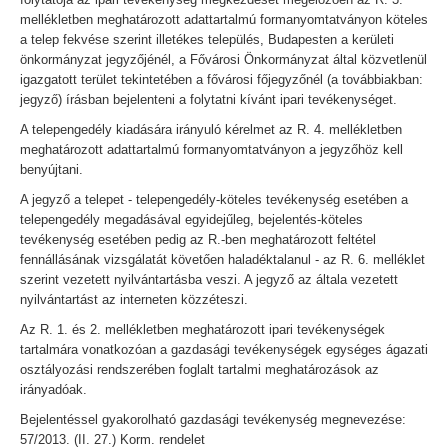
mellékletben meghatározott adattartalmú formanyomtatványon köteles
a telep fekvése szerint illetékes település, Budapesten a kerületi
önkormányzat jegyzőjénél, a Fővárosi Önkormányzat által közvetlenül
igazgatott terület tekintetében a fővárosi főjegyzőnél (a továbbiakban:
jegyző) írásban bejelenteni a folytatni kívánt ipari tevékenységet.
A telepengedély kiadására irányuló kérelmet az R. 4. mellékletben
meghatározott adattartalmú formanyomtatványon a jegyzőhöz kell
benyújtani.
A jegyző a telepet - telepengedély-köteles tevékenység esetében a
telepengedély megadásával egyidejűleg, bejelentés-köteles
tevékenység esetében pedig az R.-ben meghatározott feltétel
fennállásának vizsgálatát követően haladéktalanul - az R. 6. melléklet
szerint vezetett nyilvántartásba veszi. A jegyző az általa vezetett
nyilvántartást az interneten közzéteszi.
Az R. 1. és 2. mellékletben meghatározott ipari tevékenységek
tartalmára vonatkozóan a gazdasági tevékenységek egységes ágazati
osztályozási rendszerében foglalt tartalmi meghatározások az
irányadóak.
Bejelentéssel gyakorolható gazdasági tevékenység megnevezése:
57/2013. (II. 27.) Korm. rendelet