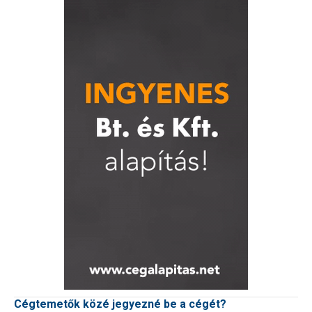
Cégtemetők közé jegyezné be a cégét?