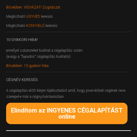
Bővebben: VIGYÁZAT! Zugírászat
Megbízható
ÜGYVÉD
keresés
Megbízható
KÖNYVELŐ
keresés
10
GYAKORI HIBA!
amellyel százezreket bukhat a cégalapítás során.
(avagy a "fapados" cégalapítás buktatói)
Bővebben: 10 gyakori hiba
CÉGNÉV
KERESÉS
A cégalapítás előtt kérjen tájékoztatást arról, hogy jövendőbeli cégének neve
szerepel-e már a cégnyilvántarásban.
Elindítom az INGYENES CÉGALAPÍTÁST
online