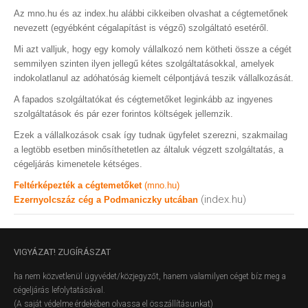
Az mno.hu és az index.hu alábbi cikkeiben olvashat a cégtemetőnek
nevezett (egyébként cégalapítást is végző) szolgáltató esetéről.
Mi azt valljuk, hogy egy komoly vállalkozó nem kötheti össze a cégét
semmilyen szinten ilyen jellegű kétes szolgáltatásokkal, amelyek
indokolatlanul az adóhatóság kiemelt célpontjává teszik vállalkozását.
A fapados szolgáltatókat és cégtemetőket leginkább az ingyenes
szolgáltatások és pár ezer forintos költségek jellemzik.
Ezek a vállalkozások csak így tudnak ügyfelet szerezni, szakmailag
a legtöbb esetben minősíthetetlen az általuk végzett szolgáltatás, a
cégeljárás kimenetele kétséges.
Feltérképezték a cégtemetőket
(mno.hu)
(index.hu)
Ezernyolcszáz cég a Podmaniczky utcában
VIGYÁZAT!
ZUGÍRÁSZAT
ha nem közvetlenül ügyvédet/közjegyzőt, hanem valamilyen céget bíz meg a
cégeljárás lefolytatásával.
(A saját védelme érdekében olvassa el összállításunkat)