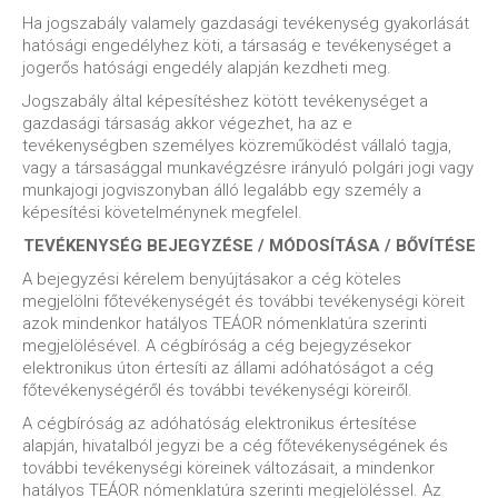
Ha jogszabály valamely gazdasági tevékenység gyakorlását
hatósági engedélyhez köti, a társaság e tevékenységet a
jogerős hatósági engedély alapján kezdheti meg.
Jogszabály által képesítéshez kötött tevékenységet a
gazdasági társaság akkor végezhet, ha az e
tevékenységben személyes közreműködést vállaló tagja,
vagy a társasággal munkavégzésre irányuló polgári jogi vagy
munkajogi jogviszonyban álló legalább egy személy a
képesítési követelménynek megfelel.
TEVÉKENYSÉG BEJEGYZÉSE / MÓDOSÍTÁSA / BŐVÍTÉSE
A bejegyzési kérelem benyújtásakor a cég köteles
megjelölni főtevékenységét és további tevékenységi köreit
azok mindenkor hatályos TEÁOR nómenklatúra szerinti
megjelölésével. A cégbíróság a cég bejegyzésekor
elektronikus úton értesíti az állami adóhatóságot a cég
főtevékenységéről és további tevékenységi köreiről.
A cégbíróság az adóhatóság elektronikus értesítése
alapján, hivatalból jegyzi be a cég főtevékenységének és
további tevékenységi köreinek változásait, a mindenkor
hatályos TEÁOR nómenklatúra szerinti megjelöléssel. Az