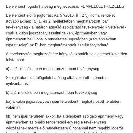
Bejelentést fogadó hatóság megnevezése: FÉMFELÜLET-KEZELÉS
Bejelentést előíró jogforrás: Az 57/2013. (II. 27.) Korm. rendelet
(továbbiakban: R.) 1. és 2. mellékletben meghatározott ipari
tevékenység - a határon átnyúló szolgáltató tevékenység kivételével -
csak a külön jogszabály szerinti telken, építményben vagy
építményen belül önálló rendeltetési egységben (a továbbiakban
együtt: telep) az R.-ben meghatározottak szerint folytatható.
A tevékenység megkezdésére irányuló szándék bejelentését követően
folytatható
a) az 1. mellékletben meghatározott ipari tevékenység
Szolgáltatás piacfelügeleti hatóság által vezetett internetes
nyilvántartás:
b) a 2. mellékletben meghatározott ipari tevékenység
ba) a külön jogszabályban ipari területként meghatározott területen,
valamint
bb) nem ipari területen akkor, ha a telepként szolgáló építmény vagy
építményben az önálló rendeltetési egység a tevékenység
végzésének megfelelő rendeltetésre 6 hónapnál nem régebbi jogerős