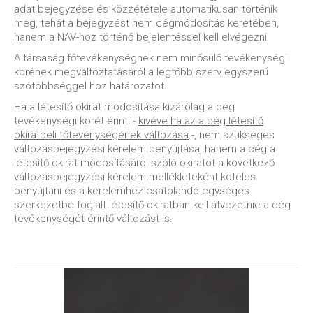
adat bejegyzése és közzététele automatikusan történik
meg, tehát a bejegyzést nem cégmódosítás keretében,
hanem a NAV-hoz történő bejelentéssel kell elvégezni.
A társaság főtevékenységnek nem minősülő tevékenységi
körének megváltoztatásáról a legfőbb szerv egyszerű
szótöbbséggel hoz határozatot.
Ha a létesítő okirat módosítása kizárólag a cég
tevékenységi körét érinti -
kivéve ha az a cég létesítő
okiratbeli főtevénységének változása
-, nem szükséges
változásbejegyzési kérelem benyújtása, hanem a cég a
létesítő okirat módosításáról szóló okiratot a következő
változásbejegyzési kérelem mellékleteként köteles
benyújtani és a kérelemhez csatolandó egységes
szerkezetbe foglalt létesítő okiratban kell átvezetnie a cég
tevékenységét érintő változást is.