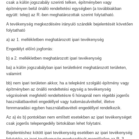
csak a külön jogszabály szerinti telken, építményben vagy
építményen belül önálló rendeltetési egységben (a továbbiakban
együtt: telep) az R.-ben meghatározottak szerint folytatható.
A tevékenység megkezdésére irányuló szándék bejelentését követően
folytatható
a) az 1. mellékletben meghatározott ipari tevékenység
Engedélyt előíró jogforrás:
b) a 2. mellékletben meghatározott ipari tevékenység
ba) a külön jogszabályban ipari területként meghatározott területen,
valamint
bb) nem ipari területen akkor, ha a telepként szolgáló építmény vagy
építményben az önálló rendeltetési egység a tevékenység
végzésének megfelelő rendeltetésre 6 hónapnál nem régebbi jogerős
használatbavételi engedéllyel vagy tudomásulvétellel, illetve
fennmaradási egyben használatbavételi engedéllyel rendelkezik.
Az a) és b) pontokban nem említett esetekben az ipari tevékenységet
csak jogerős telepengedély birtokában lehet folytatni.
Bejelentéshez kötött ipari tevékenység esetében az ipari tevékenység
folytatója az ipari tevékenység megkezdését megelőzően az R. 3.