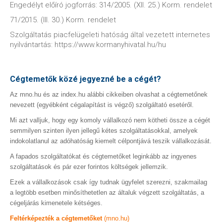
Engedélyt előíró jogforrás: 314/2005. (XII. 25.) Korm. rendelet
71/2015. (III. 30.) Korm. rendelet
Szolgáltatás piacfelügeleti hatóság által vezetett internetes
nyilvántartás: https://www.kormanyhivatal.hu/hu
Cégtemetők közé jegyezné be a cégét?
Az mno.hu és az index.hu alábbi cikkeiben olvashat a cégtemetőnek
nevezett (egyébként cégalapítást is végző) szolgáltató esetéről.
Mi azt valljuk, hogy egy komoly vállalkozó nem kötheti össze a cégét
semmilyen szinten ilyen jellegű kétes szolgáltatásokkal, amelyek
indokolatlanul az adóhatóság kiemelt célpontjává teszik vállalkozását.
A fapados szolgáltatókat és cégtemetőket leginkább az ingyenes
szolgáltatások és pár ezer forintos költségek jellemzik.
Ezek a vállalkozások csak így tudnak ügyfelet szerezni, szakmailag
a legtöbb esetben minősíthetetlen az általuk végzett szolgáltatás, a
cégeljárás kimenetele kétséges.
Feltérképezték a cégtemetőket
(mno.hu)