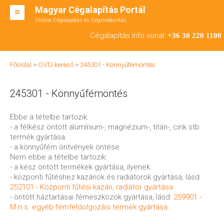
Magyar Cégalapítás Portál
Online Cégalapítás és Cégmódosítás
KFT ALAPÍTÁS
Cégalapítás info vonal:
+36 30 220 1100
BT ALAPÍTÁS
Főoldal
>
ÖVTJ kereső
>
245301 - Könnyűfémöntés
RT ALAPÍTÁS
245301 - Könnyűfémöntés
CÉGMÓDOSÍTÁS
ÁTALAKULÁS
Ebbe a tételbe tartozik:
- a félkész öntött alumínium-, magnézium-, titán-, cink stb.
TEÁOR SZÁMOK '08
termék gyártása
- a könnyűfém öntvények öntése
ENGEDÉLYKÖTELES
Nem ebbe a tételbe tartozik:
- a kész öntött termékek gyártása, ilyenek:
KAPCSOLAT
- központi fűtéshez kazánok és radiátorok gyártása, lásd:
252101 - Központi fűtési kazán, radiátor gyártása
IRODÁK
- öntött háztartásai fémeszközök gyártása, lásd:
259901 -
M.n.s. egyéb fémfeldolgozási termék gyártása