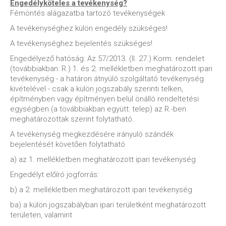
Engedélyköteles a tevékenység?
Fémöntés alágazatba tartozó tevékenységek
A tevékenységhez külön engedély szükséges!
A tevékenységhez bejelentés szükséges!
Engedélyező hatóság: Az 57/2013. (II. 27.) Korm. rendelet
(továbbiakban: R.) 1. és 2. mellékletben meghatározott ipari
tevékenység - a határon átnyúló szolgáltató tevékenység
kivételével - csak a külön jogszabály szerinti telken,
építményben vagy építményen belül önálló rendeltetési
egységben (a továbbiakban együtt: telep) az R.-ben
meghatározottak szerint folytatható.
A tevékenység megkezdésére irányuló szándék
bejelentését követően folytatható
a) az 1. mellékletben meghatározott ipari tevékenység
Engedélyt előíró jogforrás:
b) a 2. mellékletben meghatározott ipari tevékenység
ba) a külön jogszabályban ipari területként meghatározott
területen, valamint