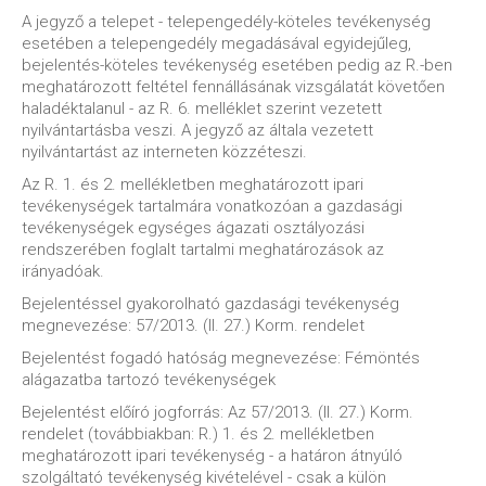
A jegyző a telepet - telepengedély-köteles tevékenység
esetében a telepengedély megadásával egyidejűleg,
bejelentés-köteles tevékenység esetében pedig az R.-ben
meghatározott feltétel fennállásának vizsgálatát követően
haladéktalanul - az R. 6. melléklet szerint vezetett
nyilvántartásba veszi. A jegyző az általa vezetett
nyilvántartást az interneten közzéteszi.
Az R. 1. és 2. mellékletben meghatározott ipari
tevékenységek tartalmára vonatkozóan a gazdasági
tevékenységek egységes ágazati osztályozási
rendszerében foglalt tartalmi meghatározások az
irányadóak.
Bejelentéssel gyakorolható gazdasági tevékenység
megnevezése: 57/2013. (II. 27.) Korm. rendelet
Bejelentést fogadó hatóság megnevezése: Fémöntés
alágazatba tartozó tevékenységek
Bejelentést előíró jogforrás: Az 57/2013. (II. 27.) Korm.
rendelet (továbbiakban: R.) 1. és 2. mellékletben
meghatározott ipari tevékenység - a határon átnyúló
szolgáltató tevékenység kivételével - csak a külön