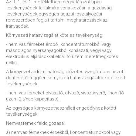
Az R. 1. és 2. mellékletben meghatározott ipari
tevékenységek tartalmára vonatkozóan a gazdasági
tevékenységek egységes ágazati osztályozási
rendszerében foglalt tartalmi meghatározások az
irányadóak.
Környezeti hatásvizsgálat köteles tevékenység:
- nem vas fémeket ércből, koncentrátumokból vagy
másodlagos nyersanyagokból kohászati, vegyi vagy
elektrolikus eljárásokkal előállító üzem méretmegkötés
nélkül.
A környezetvédelmi hatóság előzetes vizsgálatban hozott
döntésétől függően környezeti hatásvizsgálatra kötelezett
tevékenységek:
- nem vas fémeket olvasztó, ötvöző, visszanyerő, finomító
üzem 2 t/nap kapacitástól.
Az egységes környezethasználati engedélyhez kötött
tevékenységek:
Nemvasfémek feldolgozása:
a) nemvas fémeknek ércekből, koncentrátumokból vagy