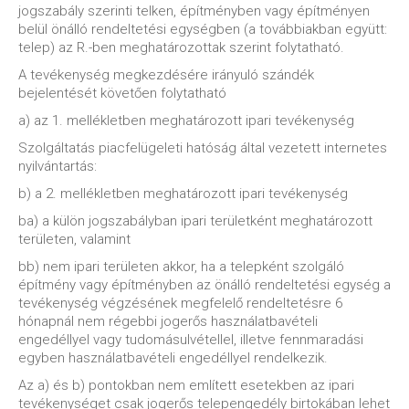
jogszabály szerinti telken, építményben vagy építményen
belül önálló rendeltetési egységben (a továbbiakban együtt:
telep) az R.-ben meghatározottak szerint folytatható.
A tevékenység megkezdésére irányuló szándék
bejelentését követően folytatható
a) az 1. mellékletben meghatározott ipari tevékenység
Szolgáltatás piacfelügeleti hatóság által vezetett internetes
nyilvántartás:
b) a 2. mellékletben meghatározott ipari tevékenység
ba) a külön jogszabályban ipari területként meghatározott
területen, valamint
bb) nem ipari területen akkor, ha a telepként szolgáló
építmény vagy építményben az önálló rendeltetési egység a
tevékenység végzésének megfelelő rendeltetésre 6
hónapnál nem régebbi jogerős használatbavételi
engedéllyel vagy tudomásulvétellel, illetve fennmaradási
egyben használatbavételi engedéllyel rendelkezik.
Az a) és b) pontokban nem említett esetekben az ipari
tevékenységet csak jogerős telepengedély birtokában lehet