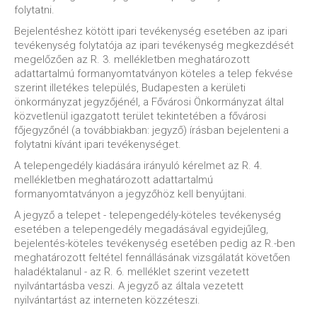
folytatni.
Bejelentéshez kötött ipari tevékenység esetében az ipari
tevékenység folytatója az ipari tevékenység megkezdését
megelőzően az R. 3. mellékletben meghatározott
adattartalmú formanyomtatványon köteles a telep fekvése
szerint illetékes település, Budapesten a kerületi
önkormányzat jegyzőjénél, a Fővárosi Önkormányzat által
közvetlenül igazgatott terület tekintetében a fővárosi
főjegyzőnél (a továbbiakban: jegyző) írásban bejelenteni a
folytatni kívánt ipari tevékenységet.
A telepengedély kiadására irányuló kérelmet az R. 4.
mellékletben meghatározott adattartalmú
formanyomtatványon a jegyzőhöz kell benyújtani.
A jegyző a telepet - telepengedély-köteles tevékenység
esetében a telepengedély megadásával egyidejűleg,
bejelentés-köteles tevékenység esetében pedig az R.-ben
meghatározott feltétel fennállásának vizsgálatát követően
haladéktalanul - az R. 6. melléklet szerint vezetett
nyilvántartásba veszi. A jegyző az általa vezetett
nyilvántartást az interneten közzéteszi.