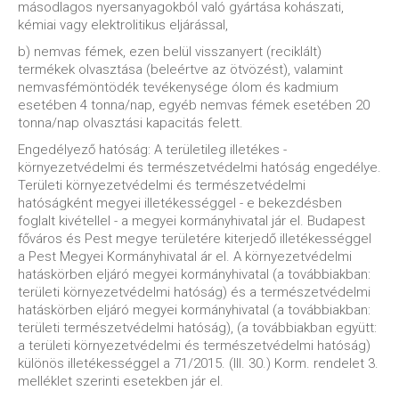
másodlagos nyersanyagokból való gyártása kohászati,
kémiai vagy elektrolitikus eljárással,
b) nemvas fémek, ezen belül visszanyert (reciklált)
termékek olvasztása (beleértve az ötvözést), valamint
nemvasfémöntödék tevékenysége ólom és kadmium
esetében 4 tonna/nap, egyéb nemvas fémek esetében 20
tonna/nap olvasztási kapacitás felett.
Engedélyező hatóság: A területileg illetékes -
környezetvédelmi és természetvédelmi hatóság engedélye.
Területi környezetvédelmi és természetvédelmi
hatóságként megyei illetékességgel - e bekezdésben
foglalt kivétellel - a megyei kormányhivatal jár el. Budapest
főváros és Pest megye területére kiterjedő illetékességgel
a Pest Megyei Kormányhivatal ár el. A környezetvédelmi
hatáskörben eljáró megyei kormányhivatal (a továbbiakban:
területi környezetvédelmi hatóság) és a természetvédelmi
hatáskörben eljáró megyei kormányhivatal (a továbbiakban:
területi természetvédelmi hatóság), (a továbbiakban együtt:
a területi környezetvédelmi és természetvédelmi hatóság)
különös illetékességgel a 71/2015. (III. 30.) Korm. rendelet 3.
melléklet szerinti esetekben jár el.