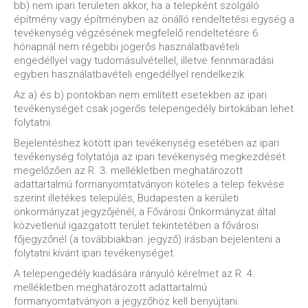
bb) nem ipari területen akkor, ha a telepként szolgáló
építmény vagy építményben az önálló rendeltetési egység a
tevékenység végzésének megfelelő rendeltetésre 6
hónapnál nem régebbi jogerős használatbavételi
engedéllyel vagy tudomásulvétellel, illetve fennmaradási
egyben használatbavételi engedéllyel rendelkezik.
Az a) és b) pontokban nem említett esetekben az ipari
tevékenységet csak jogerős telepengedély birtokában lehet
folytatni.
Bejelentéshez kötött ipari tevékenység esetében az ipari
tevékenység folytatója az ipari tevékenység megkezdését
megelőzően az R. 3. mellékletben meghatározott
adattartalmú formanyomtatványon köteles a telep fekvése
szerint illetékes település, Budapesten a kerületi
önkormányzat jegyzőjénél, a Fővárosi Önkormányzat által
közvetlenül igazgatott terület tekintetében a fővárosi
főjegyzőnél (a továbbiakban: jegyző) írásban bejelenteni a
folytatni kívánt ipari tevékenységet.
A telepengedély kiadására irányuló kérelmet az R. 4.
mellékletben meghatározott adattartalmú
formanyomtatványon a jegyzőhöz kell benyújtani.