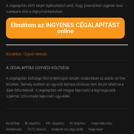
A cégalapítás előtt kérjen tájékoztatást arról, hogy jövendőbeli cégének neve
szerepel-e már a cégnyilvántarásban.
Elindítom az INGYENES CÉGALAPÍTÁST
online
Bővebben: Cégnév keresés
A
CÉGALAPÍTÁS ÜGYVÉDI KÖLTSÉGE
A cégalapítás költségei felől érdeklődjön területi irodáinkban az alábbi on-line
felületen.
Némely esetben az ügyvédi kamara előírásai nem teszik lehetővé a
díjak feltüntetését. A cegalapitas.net megyei képviselői a legmagasabb
szakmai színvonalat képviselő ügyvédek.
Kezdőlap
Bt alapítás
Kft. alapítás
Rt alapítás
Cégmódosítás
Átalakulás
ÖVTJ kereső
Irodáink országszerte
Kapcsolat