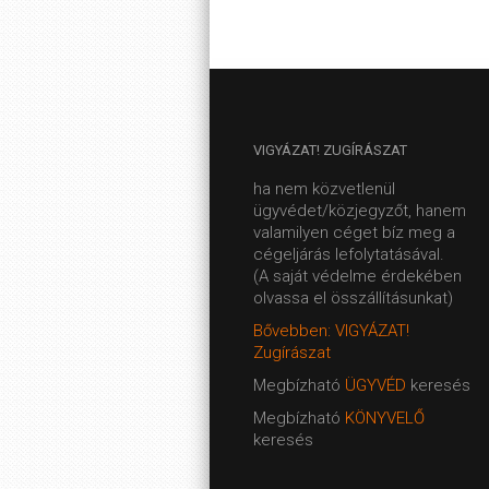
VIGYÁZAT!
ZUGÍRÁSZAT
ha nem közvetlenül
ügyvédet/közjegyzőt, hanem
valamilyen céget bíz meg a
cégeljárás lefolytatásával.
(A saját védelme érdekében
olvassa el összállításunkat)
Bővebben: VIGYÁZAT!
Zugírászat
Megbízható
ÜGYVÉD
keresés
Megbízható
KÖNYVELŐ
keresés