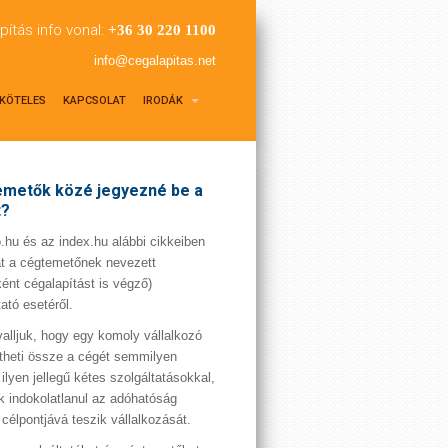
pítás info vonal:
+36 30 220 1100
info@cegalapitas.net
KÖTELES
KAPCSOLAT
IRODÁK
metők közé jegyezné be a
t?
hu és az index.hu alábbi cikkeiben
t a cégtemetőnek nevezett
ént cégalapítást is végző)
tató esetéről.
valljuk, hogy egy komoly vállalkozó
theti össze a cégét semmilyen
 ilyen jellegű kétes szolgáltatásokkal,
 indokolatlanul az adóhatóság
 célpontjává teszik vállalkozását.