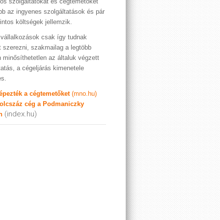
os szolgáltatókat és cégtemetőket
bb az ingyenes szolgáltatások és pár
rintos költségek jellemzik.
vállalkozások csak így tudnak
t szerezni, szakmailag a legtöbb
 minősíthetetlen az általuk végzett
tatás, a cégeljárás kimenetele
es.
képezték a cégtemetőket
(mno.hu)
olcszáz cég a Podmaniczky
(index.hu)
n