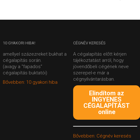
10
GYAKORI HIBA!
CÉGNÉV
KERESÉS
amellyel százezreket bukhat a
A cégalapítás előtt kérjen
cégalapítás során.
tájékoztatást arról, hogy
(avagy a "fapados"
jövendőbeli cégének neve
cégalapítás buktatói)
szerepel-e már a
cégnyilvántarásban.
Bővebben: 10 gyakori hiba
Elindítom az
INGYENES
CÉGALAPÍTÁST
online
Bővebben: Cégnév keresés