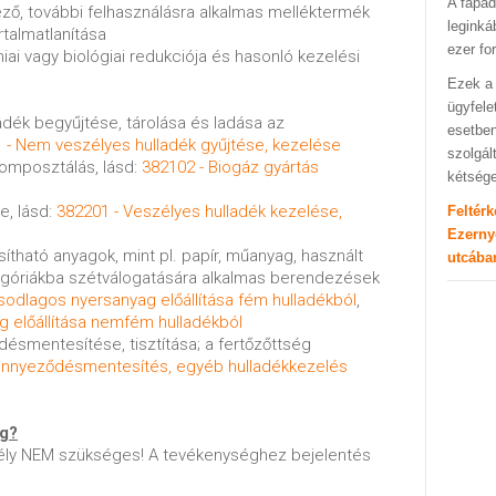
A fapad
ző, további felhasználásra alkalmas melléktermék
leginká
rtalmatlanítása
ezer fo
ai vagy biológiai redukciója és hasonló kezelési
Ezek a 
ügyfele
radék begyűjtése, tárolása és ladása az
esetben
 - Nem veszélyes hulladék gyűjtése, kezelése
szolgál
komposztálás, lásd:
382102 - Biogáz gyártás
kétség
e, lásd:
382201 - Veszélyes hulladék kezelése,
Feltér
Ezerny
ítható anyagok, mint pl. papír, műanyag, használt
utcába
egóriákba szétválogatására alkalmas berendezések
sodlagos nyersanyag előállítása fém hulladékból
,
 előállítása nemfém hulladékból
ődésmentesítése, tisztítása; a fertőzőttség
ennyeződésmentesítés, egyéb hulladékkezelés
ég?
ly NEM szükséges! A tevékenységhez bejelentés