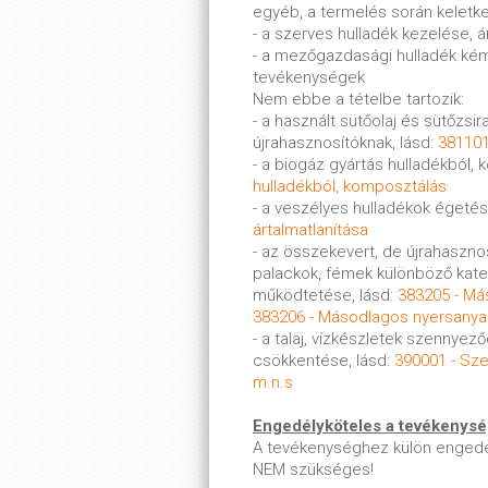
egyéb, a termelés során keletke
- a szerves hulladék kezelése, á
- a mezőgazdasági hulladék kémi
tevékenységek
Nem ebbe a tételbe tartozik:
- a használt sütőolaj és sütőzsi
újrahasznosítóknak, lásd:
381101
- a biogáz gyártás hulladékból, 
hulladékból, komposztálás
- a veszélyes hulladékok égetés
ártalmatlanítása
- az összekevert, de újrahasznos
palackok, fémek különböző kat
működtetése, lásd:
383205 - Má
383206 - Másodlagos nyersanyag
- a talaj, vízkészletek szennyez
csökkentése, lásd:
390001 - Sz
m.n.s
Engedélyköteles a tevékenys
A tevékenységhez külön engedé
NEM szükséges!