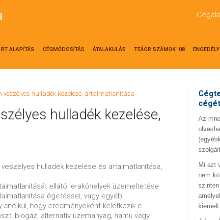
Cégala
l
RT ALAPÍTÁS
CÉGMÓDOSÍTÁS
ÁTALAKULÁS
TEÁOR SZÁMOK '08
ENGEDÉLY
Cégte
 veszélyes hulladék kezelése, ártalmatlanítása
cégé
zélyes hulladék kezelése,
Az mno.
olvasha
(egyébk
szolgál
Mi azt 
 veszélyes hulladék kezelése és ártalmatlanítása,
nem kö
talmatlanítását ellátó lerakóhelyek üzemeltetése
szinten
talmatlanítása égetéssel, vagy egyéb
amelyek
y anélkül, hogy eredményeként keletkezik-e
kiemelt
szt, biogáz, alternatív üzemanyag, hamu vagy