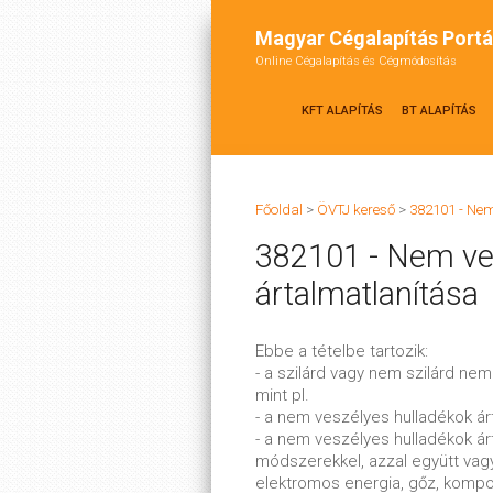
Magyar Cégalapítás Portá
Online Cégalapítás és Cégmódosítás
KFT ALAPÍTÁS
BT ALAPÍTÁS
Főoldal
>
ÖVTJ kereső
>
382101 - Nem
382101 - Nem ves
ártalmatlanítása
Ebbe a tételbe tartozik:
- a szilárd vagy nem szilárd nem
mint pl.
- a nem veszélyes hulladékok ár
- a nem veszélyes hulladékok ár
módszerekkel, azzal együtt vag
elektromos energia, gőz, kompo