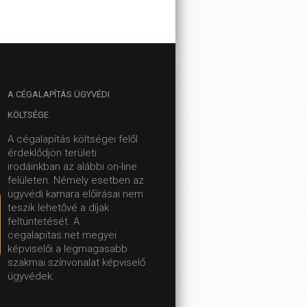
A
CÉGALAPÍTÁS ÜGYVÉDI
KÖLTSÉGE
A cégalapítás költségei felől
érdeklődjön területi
irodáinkban az alábbi on-line
felületen.
Némely esetben az
ügyvédi kamara előírásai nem
teszik lehetővé a díjak
feltüntetését. A
cegalapitas.net megyei
képviselői a legmagasabb
szakmai színvonalat képviselő
ügyvédek.