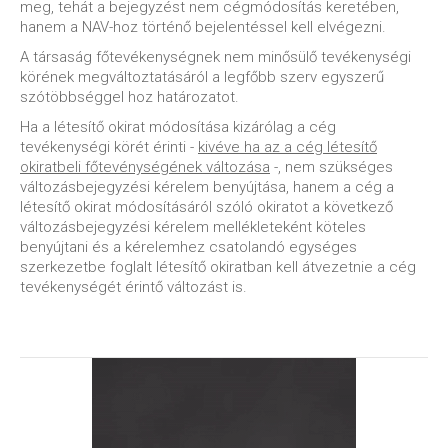
meg, tehát a bejegyzést nem cégmódosítás keretében,
hanem a NAV-hoz történő bejelentéssel kell elvégezni.
A társaság főtevékenységnek nem minősülő tevékenységi
körének megváltoztatásáról a legfőbb szerv egyszerű
szótöbbséggel hoz határozatot.
Ha a létesítő okirat módosítása kizárólag a cég
tevékenységi körét érinti -
kivéve ha az a cég létesítő
okiratbeli főtevénységének változása
-, nem szükséges
változásbejegyzési kérelem benyújtása, hanem a cég a
létesítő okirat módosításáról szóló okiratot a következő
változásbejegyzési kérelem mellékleteként köteles
benyújtani és a kérelemhez csatolandó egységes
szerkezetbe foglalt létesítő okiratban kell átvezetnie a cég
tevékenységét érintő változást is.