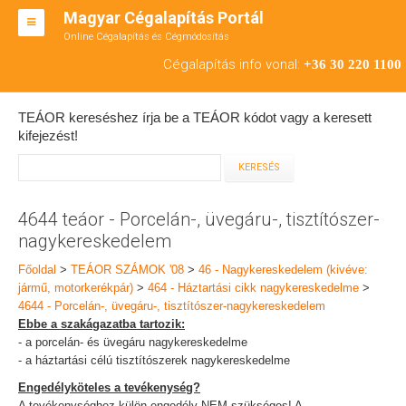
Magyar Cégalapítás Portál
Online Cégalapítás és Cégmódosítás
KFT ALAPÍTÁS
Cégalapítás info vonal:
+36 30 220 1100
BT ALAPÍTÁS
TEÁOR kereséshez írja be a TEÁOR kódot vagy a keresett
RT ALAPÍTÁS
kifejezést!
CÉGMÓDOSÍTÁS
ÁTALAKULÁS
4644 teáor - Porcelán-, üvegáru-, tisztítószer-
nagykereskedelem
TEÁOR SZÁMOK '08
Főoldal
>
TEÁOR SZÁMOK '08
>
46 - Nagykereskedelem (kivéve:
ENGEDÉLYKÖTELES
jármű, motorkerékpár)
>
464 - Háztartási cikk nagykereskedelme
>
4644 - Porcelán-, üvegáru-, tisztítószer-nagykereskedelem
KAPCSOLAT
Ebbe a szakágazatba tartozik:
- a porcelán- és üvegáru nagykereskedelme
IRODÁK
- a háztartási célú tisztítószerek nagykereskedelme
Engedélyköteles a tevékenység?
A tevékenységhez külön engedély NEM szükséges! A