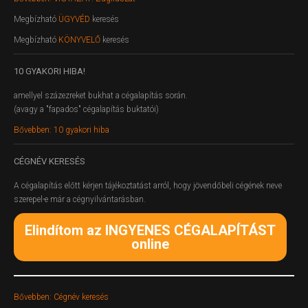
Megbízható
ÜGYVÉD
keresés
Megbízható
KÖNYVELŐ
keresés
10
GYAKORI HIBA!
amellyel százezreket bukhat a cégalapítás során.
(avagy a "fapados" cégalapítás buktatói)
Bővebben: 10 gyakori hiba
CÉGNÉV
KERESÉS
A cégalapítás előtt kérjen tájékoztatást arról, hogy jövendőbeli cégének neve
szerepel-e már a cégnyilvántarásban.
Elindítom az INGYENES CÉGALAPÍTÁST
online
Bővebben: Cégnév keresés