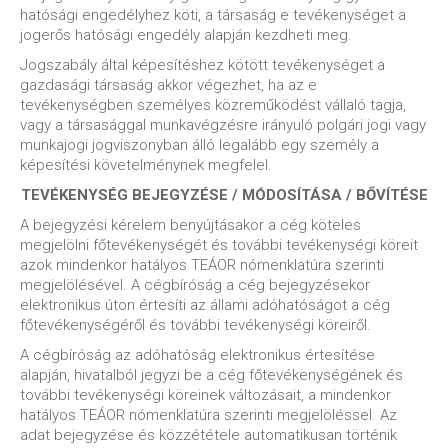
hatósági engedélyhez köti, a társaság e tevékenységet a
jogerős hatósági engedély alapján kezdheti meg.
Jogszabály által képesítéshez kötött tevékenységet a
gazdasági társaság akkor végezhet, ha az e
tevékenységben személyes közreműködést vállaló tagja,
vagy a társasággal munkavégzésre irányuló polgári jogi vagy
munkajogi jogviszonyban álló legalább egy személy a
képesítési követelménynek megfelel.
TEVÉKENYSÉG BEJEGYZÉSE / MÓDOSÍTÁSA / BŐVÍTÉSE
A bejegyzési kérelem benyújtásakor a cég köteles
megjelölni főtevékenységét és további tevékenységi köreit
azok mindenkor hatályos TEÁOR nómenklatúra szerinti
megjelölésével. A cégbíróság a cég bejegyzésekor
elektronikus úton értesíti az állami adóhatóságot a cég
főtevékenységéről és további tevékenységi köreiről.
A cégbíróság az adóhatóság elektronikus értesítése
alapján, hivatalból jegyzi be a cég főtevékenységének és
további tevékenységi köreinek változásait, a mindenkor
hatályos TEÁOR nómenklatúra szerinti megjelöléssel. Az
adat bejegyzése és közzététele automatikusan történik