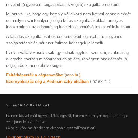
nevezett (egyébként cégalapítást is végző) szolgáltató esetéről.
Mi azt valljuk, hogy egy komoly vállalkozó nem kötheti össze a cégét
semmilyen szinten ilyen jellegű kétes szolgáltatásokkal, amelyek
indokolatlanul az adóhatóság kiemelt célpontjává teszik vállalkozását.
A fapados szolgáltatókat és cégtemetőket leginkább az ingyenes
szolgáltatások és pár ezer forintos költségek jellemzik.
Ezek a vállalkozások csak így tudnak ügyfelet szerezni, szakmailag
a legtöbb esetben minősíthetetlen az általuk végzett szolgáltatás, a
cégeljárás kimenetele kétséges.
Feltérképezték a cégtemetőket
(mno.hu)
(index.hu)
Ezernyolcszáz cég a Podmaniczky utcában
VIGYÁZAT!
ZUGÍRÁSZAT
ha nem közvetlenül ügyvédet/közjegyzőt, hanem valamilyen céget bíz meg a
cégeljárás lefolytatásával.
(A saját védelme érdekében olvassa el összállításunkat)
Bővebben: VIGYÁZAT! Zugírászat