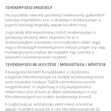
TEVÉKENYSÉGI ENGEDÉLY
Ha jogszabály valamely gazdasági tevékenység gyakorlását
hatósági engedélyhez köti, a társaság e tevékenységet a
jogerős hatósági engedély alapján kezdheti meg.
Jogszabály által képesítéshez kötött tevékenységet a
gazdasági társaság akkor végezhet, ha az e
tevékenységben személyes közreműködést vállaló tagja,
vagy a társasággal munkavégzésre irányuló polgári jogi vagy
munkajogi jogviszonyban álló legalább egy személy a
képesítési követelménynek megfelel.
TEVÉKENYSÉG BEJEGYZÉSE / MÓDOSÍTÁSA / BŐVÍTÉSE
A bejegyzési kérelem benyújtásakor a cég köteles
megjelölni főtevékenységét és további tevékenységi köreit
azok mindenkor hatályos TEÁOR nómenklatúra szerinti
megjelölésével. A cégbíróság a cég bejegyzésekor
elektronikus úton értesíti az állami adóhatóságot a cég
főtevékenységéről és további tevékenységi köreiről.
A cégbíróság az adóhatóság elektronikus értesítése
alapján, hivatalból jegyzi be a cég főtevékenységének és