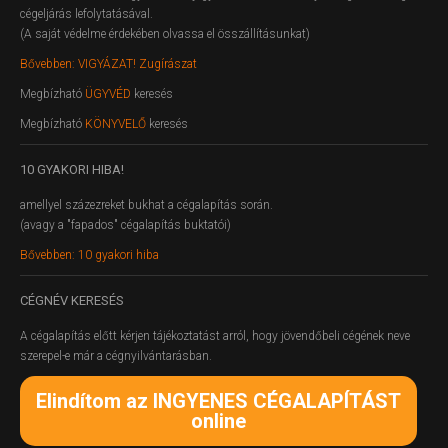
cégeljárás lefolytatásával.
(A saját védelme érdekében olvassa el összállításunkat)
Bővebben: VIGYÁZAT! Zugírászat
Megbízható
ÜGYVÉD
keresés
Megbízható
KÖNYVELŐ
keresés
10
GYAKORI HIBA!
amellyel százezreket bukhat a cégalapítás során.
(avagy a "fapados" cégalapítás buktatói)
Bővebben: 10 gyakori hiba
CÉGNÉV
KERESÉS
A cégalapítás előtt kérjen tájékoztatást arról, hogy jövendőbeli cégének neve
szerepel-e már a cégnyilvántarásban.
Elindítom az INGYENES CÉGALAPÍTÁST
online