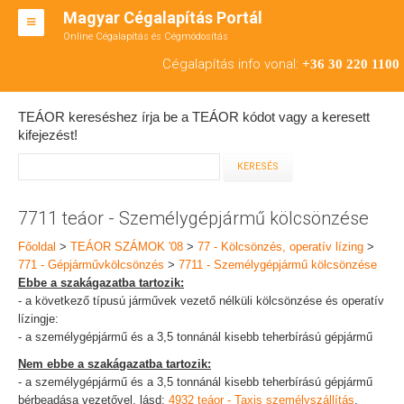
Magyar Cégalapítás Portál
Online Cégalapítás és Cégmódosítás
KFT ALAPÍTÁS
Cégalapítás info vonal:
+36 30 220 1100
BT ALAPÍTÁS
TEÁOR kereséshez írja be a TEÁOR kódot vagy a keresett
RT ALAPÍTÁS
kifejezést!
CÉGMÓDOSÍTÁS
ÁTALAKULÁS
7711 teáor - Személygépjármű kölcsönzése
TEÁOR SZÁMOK '08
Főoldal
>
TEÁOR SZÁMOK '08
>
77 - Kölcsönzés, operatív lízing
>
771 - Gépjárművkölcsönzés
>
7711 - Személygépjármű kölcsönzése
ENGEDÉLYKÖTELES
Ebbe a szakágazatba tartozik:
- a következő típusú járművek vezető nélküli kölcsönzése és operatív
KAPCSOLAT
lízingje:
- a személygépjármű és a 3,5 tonnánál kisebb teherbírású gépjármű
IRODÁK
Nem ebbe a szakágazatba tartozik:
- a személygépjármű és a 3,5 tonnánál kisebb teherbírású gépjármű
bérbeadása vezetővel, lásd:
4932 teáor - Taxis személyszállítás
,