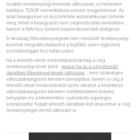
további tevékenységi köreinek változásait, a mindenkor
hatályos TEÁOR nómenklatúra szerinti megjelöléssel. Az
adat bejegyzése és közzététele automatikusan történik
meg, tehát a bejegyzést nem cégmódosítás keretében,
hanem a NAV-hoz történő bejelentéssel kell elvégezni.
A társaság főtevékenységnek nem minősülő tevékenységi
körének megváltoztatásáról a legfőbb szerv egyszerű
szótöbbséggel hoz határozatot.
Ha a létesítő okirat módosítása kizárólag a cég
tevékenységi körét érinti -
kivéve ha az a cég létesítő
okiratbeli főtevénységének változása
-, nem szükséges
változásbejegyzési kérelem benyújtása, hanem a cég a
létesítő okirat módosításáról szóló okiratot a következő
változásbejegyzési kérelem mellékleteként köteles
benyújtani és a kérelemhez csatolandó egységes
szerkezetbe foglalt létesítő okiratban kell átvezetnie a cég
tevékenységét érintő változást is.