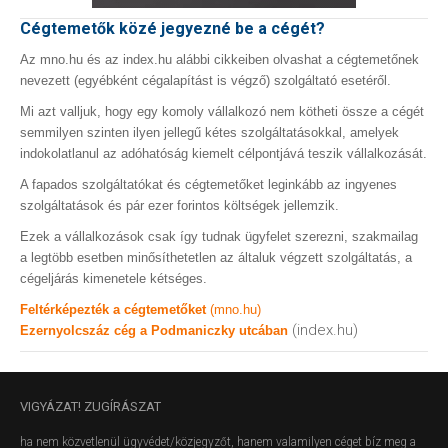
Cégtemetők közé jegyezné be a cégét?
Az mno.hu és az index.hu alábbi cikkeiben olvashat a cégtemetőnek
nevezett (egyébként cégalapítást is végző) szolgáltató esetéről.
Mi azt valljuk, hogy egy komoly vállalkozó nem kötheti össze a cégét
semmilyen szinten ilyen jellegű kétes szolgáltatásokkal, amelyek
indokolatlanul az adóhatóság kiemelt célpontjává teszik vállalkozását.
A fapados szolgáltatókat és cégtemetőket leginkább az ingyenes
szolgáltatások és pár ezer forintos költségek jellemzik.
Ezek a vállalkozások csak így tudnak ügyfelet szerezni, szakmailag
a legtöbb esetben minősíthetetlen az általuk végzett szolgáltatás, a
cégeljárás kimenetele kétséges.
Feltérképezték a cégtemetőket
(mno.hu)
(index.hu)
Ezernyolcszáz cég a Podmaniczky utcában
VIGYÁZAT!
ZUGÍRÁSZAT
ha nem közvetlenül ügyvédet/közjegyzőt, hanem valamilyen céget bíz meg a