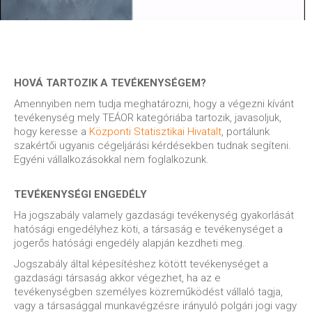
HOVÁ TARTOZIK A TEVÉKENYSÉGEM?
Amennyiben nem tudja meghatározni, hogy a végezni kívánt
tevékenység mely TEÁOR kategóriába tartozik, javasoljuk,
hogy keresse a
Központi Statisztikai Hivatalt
, portálunk
szakértői ugyanis cégeljárási kérdésekben tudnak segíteni.
Egyéni vállalkozásokkal nem foglalkozunk.
TEVÉKENYSÉGI ENGEDÉLY
Ha jogszabály valamely gazdasági tevékenység gyakorlását
hatósági engedélyhez köti, a társaság e tevékenységet a
jogerős hatósági engedély alapján kezdheti meg.
Jogszabály által képesítéshez kötött tevékenységet a
gazdasági társaság akkor végezhet, ha az e
tevékenységben személyes közreműködést vállaló tagja,
vagy a társasággal munkavégzésre irányuló polgári jogi vagy