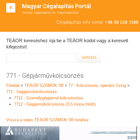
Magyar Cégalapítás Portál
Online Cégalapítás és Cégmódosítás
KFT ALAPÍTÁS
Cégalapítás info vonal:
+36 30 220 1100
BT ALAPÍTÁS
TEÁOR kereséshez írja be a TEÁOR kódot vagy a keresett
RT ALAPÍTÁS
kifejezést!
CÉGMÓDOSÍTÁS
ÁTALAKULÁS
771 - Gépjárművkölcsönzés
TEÁOR SZÁMOK '08
Főoldal
>
TEÁOR SZÁMOK '08
>
77 - Kölcsönzés, operatív lízing
>
771 - Gépjárművkölcsönzés
ENGEDÉLYKÖTELES
7711 - Személygépjármű kölcsönzése
7712 - Gépjárműkölcsönzés (3,5 tonna fölött)
KAPCSOLAT
Vissza a teljes TEÁOR SZÁMOK '08 listához
IRODÁK