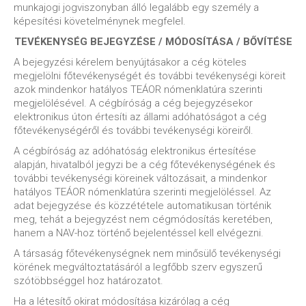
munkajogi jogviszonyban álló legalább egy személy a
képesítési követelménynek megfelel.
TEVÉKENYSÉG BEJEGYZÉSE / MÓDOSÍTÁSA / BŐVÍTÉSE
A bejegyzési kérelem benyújtásakor a cég köteles
megjelölni főtevékenységét és további tevékenységi köreit
azok mindenkor hatályos TEÁOR nómenklatúra szerinti
megjelölésével. A cégbíróság a cég bejegyzésekor
elektronikus úton értesíti az állami adóhatóságot a cég
főtevékenységéről és további tevékenységi köreiről.
A cégbíróság az adóhatóság elektronikus értesítése
alapján, hivatalból jegyzi be a cég főtevékenységének és
további tevékenységi köreinek változásait, a mindenkor
hatályos TEÁOR nómenklatúra szerinti megjelöléssel. Az
adat bejegyzése és közzététele automatikusan történik
meg, tehát a bejegyzést nem cégmódosítás keretében,
hanem a NAV-hoz történő bejelentéssel kell elvégezni.
A társaság főtevékenységnek nem minősülő tevékenységi
körének megváltoztatásáról a legfőbb szerv egyszerű
szótöbbséggel hoz határozatot.
Ha a létesítő okirat módosítása kizárólag a cég