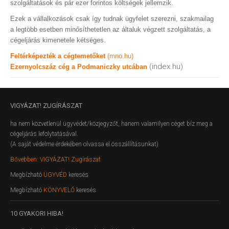
szolgáltatások és pár ezer forintos költségek jellemzik.
Ezek a vállalkozások csak így tudnak ügyfelet szerezni, szakmailag
a legtöbb esetben minősíthetetlen az általuk végzett szolgáltatás, a
cégeljárás kimenetele kétséges.
Feltérképezték a cégtemetőket
(mno.hu)
(index.hu)
Ezernyolcszáz cég a Podmaniczky utcában
VIGYÁZAT!
ZUGÍRÁSZAT
ha nem közvetlenül ügyvédet/közjegyzőt, hanem valamilyen céget bíz meg a
cégeljárás lefolytatásával.
(A saját védelme érdekében olvassa el összállításunkat)
Bővebben: VIGYÁZAT! Zugírászat
Megbízható
ÜGYVÉD
keresés
Megbízható
KÖNYVELŐ
keresés
10
GYAKORI HIBA!