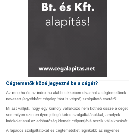
Cégtemetők közé jegyezné be a cégét?
Az mno.hu és az index.hu alábbi cikkeiben olvashat a cégtemetőnek
nevezett (egyébként cégalapítást is végző) szolgáltató esetéről.
Mi azt valljuk, hogy egy komoly vállalkozó nem kötheti össze a cégét
semmilyen szinten ilyen jellegű kétes szolgáltatásokkal, amelyek
indokolatlanul az adóhatóság kiemelt célpontjává teszik vállalkozását.
A fapados szolgáltatókat és cégtemetőket leginkább az ingyenes