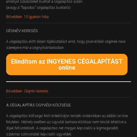
amellyel százezreket bukhat a cégalapítás során.
(avagy a "fapados" cégalapítás buktatói)
Bővebben: 10 gyakori hiba
CÉGNÉV
KERESÉS
A cégalapítás előtt kérjen tájékoztatást arról, hogy jövendőbeli cégének neve
szerepel-e már a cégnyilvántarásban.
Elindítom az INGYENES CÉGALAPÍTÁST
online
Bővebben: Cégnév keresés
A
CÉGALAPÍTÁS ÜGYVÉDI KÖLTSÉGE
A cégalapítás költségei felől érdeklődjön területi irodáinkban az alábbi on-line
felületen.
Némely esetben az ügyvédi kamara előírásai nem teszik lehetővé a
díjak feltüntetését. A cegalapitas.net megyei képviselői a legmagasabb
szakmai színvonalat képviselő ügyvédek.