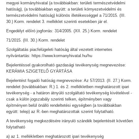
megyei kormányhivatal (a továbbiakban: területi természetvédelmi
hatóság), (a továbbiakban együtt: a területi környezetvédelmi és
természetvédelmi hatóság) különös illetékességgel a 71/2015. (III.
30.) Korm. rendelet 3. melléklet szerinti esetekben jár el.
Engedélyt előíró jogforrás: 314/2005. (XII. 25.) Korm. rendelet
71/2015. (III. 30.) Korm. rendelet
Szolgáltatás piacfelügeleti hatóság által vezetett internetes
nyilvántartás: https://www.kormanyhivatal.hu/hu
Bejelentéssel gyakorolható gazdasági tevékenység megnevezése:
KERÁMIA SZIGETELŐ GYÁRTÁSA
Bejelentést fogadó hatóság megnevezése: Az 57/2013. (II. 27.) Korm.
rendelet (továbbiakban: R.) 1. és 2. mellékletben meghatározott ipari
tevékenység - a határon átnyúló szolgáltató tevékenység kivételével -
csak a külön jogszabály szerinti telken, építményben vagy
építményen belül önálló rendeltetési egységben (a továbbiakban
együtt: telep) az R.-ben meghatározottak szerint folytatható.
A tevékenység megkezdésére irányuló szándék bejelentését követően
folytatható
a) az 1. mellékletben meghatározott ipari tevékenység