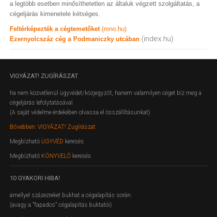
a legtöbb esetben minősíthetetlen az általuk végzett szolgáltatás, a
cégeljárás kimenetele kétséges.
Feltérképezték a cégtemetőket
(mno.hu)
(index.hu)
Ezernyolcszáz cég a Podmaniczky utcában
VIGYÁZAT!
ZUGÍRÁSZAT
ha nem közvetlenül ügyvédet/közjegyzőt, hanem valamilyen céget bíz meg a
cégeljárás lefolytatásával.
(A saját védelme érdekében olvassa el összállításunkat)
Bővebben: VIGYÁZAT! Zugírászat
Megbízható
ÜGYVÉD
keresés
Megbízható
KÖNYVELŐ
keresés
10
GYAKORI HIBA!
amellyel százezreket bukhat a cégalapítás során.
(avagy a "fapados" cégalapítás buktatói)