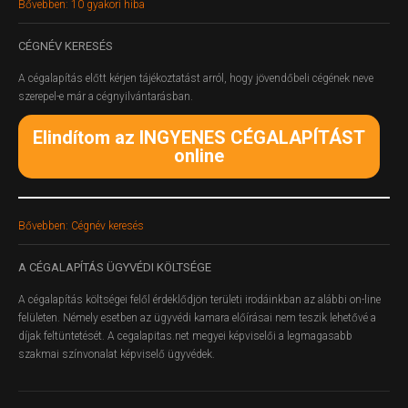
Bővebben: 10 gyakori hiba
CÉGNÉV
KERESÉS
A cégalapítás előtt kérjen tájékoztatást arról, hogy jövendőbeli cégének neve
szerepel-e már a cégnyilvántarásban.
Elindítom az INGYENES CÉGALAPÍTÁST
online
Bővebben: Cégnév keresés
A
CÉGALAPÍTÁS ÜGYVÉDI KÖLTSÉGE
A cégalapítás költségei felől érdeklődjön területi irodáinkban az alábbi on-line
felületen.
Némely esetben az ügyvédi kamara előírásai nem teszik lehetővé a
díjak feltüntetését. A cegalapitas.net megyei képviselői a legmagasabb
szakmai színvonalat képviselő ügyvédek.