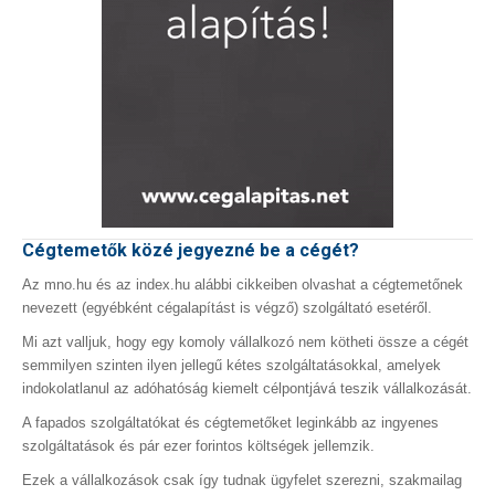
Cégtemetők közé jegyezné be a cégét?
Az mno.hu és az index.hu alábbi cikkeiben olvashat a cégtemetőnek
nevezett (egyébként cégalapítást is végző) szolgáltató esetéről.
Mi azt valljuk, hogy egy komoly vállalkozó nem kötheti össze a cégét
semmilyen szinten ilyen jellegű kétes szolgáltatásokkal, amelyek
indokolatlanul az adóhatóság kiemelt célpontjává teszik vállalkozását.
A fapados szolgáltatókat és cégtemetőket leginkább az ingyenes
szolgáltatások és pár ezer forintos költségek jellemzik.
Ezek a vállalkozások csak így tudnak ügyfelet szerezni, szakmailag