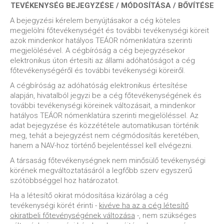
TEVÉKENYSÉG BEJEGYZÉSE / MÓDOSÍTÁSA / BŐVÍTÉSE
A bejegyzési kérelem benyújtásakor a cég köteles
megjelölni főtevékenységét és további tevékenységi köreit
azok mindenkor hatályos TEÁOR nómenklatúra szerinti
megjelölésével. A cégbíróság a cég bejegyzésekor
elektronikus úton értesíti az állami adóhatóságot a cég
főtevékenységéről és további tevékenységi köreiről.
A cégbíróság az adóhatóság elektronikus értesítése
alapján, hivatalból jegyzi be a cég főtevékenységének és
további tevékenységi köreinek változásait, a mindenkor
hatályos TEÁOR nómenklatúra szerinti megjelöléssel. Az
adat bejegyzése és közzététele automatikusan történik
meg, tehát a bejegyzést nem cégmódosítás keretében,
hanem a NAV-hoz történő bejelentéssel kell elvégezni.
A társaság főtevékenységnek nem minősülő tevékenységi
körének megváltoztatásáról a legfőbb szerv egyszerű
szótöbbséggel hoz határozatot.
Ha a létesítő okirat módosítása kizárólag a cég
tevékenységi körét érinti -
kivéve ha az a cég létesítő
okiratbeli főtevénységének változása
-, nem szükséges