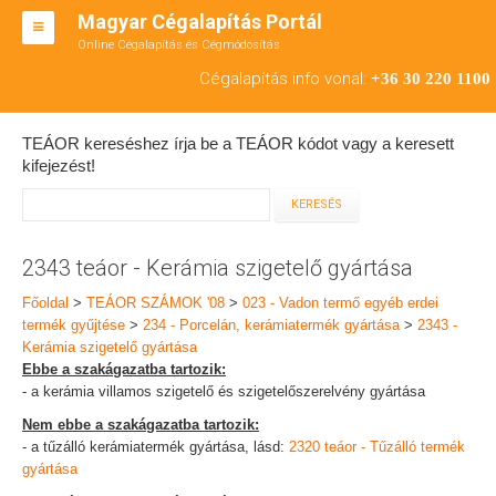
Magyar Cégalapítás Portál
Online Cégalapítás és Cégmódosítás
KFT ALAPÍTÁS
Cégalapítás info vonal:
+36 30 220 1100
BT ALAPÍTÁS
TEÁOR kereséshez írja be a TEÁOR kódot vagy a keresett
RT ALAPÍTÁS
kifejezést!
CÉGMÓDOSÍTÁS
ÁTALAKULÁS
2343 teáor - Kerámia szigetelő gyártása
TEÁOR SZÁMOK '08
Főoldal
>
TEÁOR SZÁMOK '08
>
023 - Vadon termő egyéb erdei
termék gyűjtése
>
234 - Porcelán, kerámiatermék gyártása
>
2343 -
ENGEDÉLYKÖTELES
Kerámia szigetelő gyártása
Ebbe a szakágazatba tartozik:
KAPCSOLAT
- a kerámia villamos szigetelő és szigetelőszerelvény gyártása
Nem ebbe a szakágazatba tartozik:
IRODÁK
- a tűzálló kerámiatermék gyártása, lásd:
2320 teáor - Tűzálló termék
gyártása