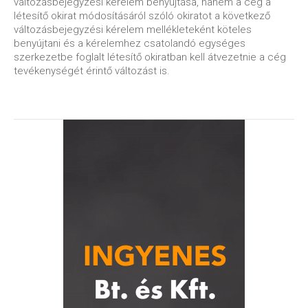
változásbejegyzési kérelem benyújtása, hanem a cég a
létesítő okirat módosításáról szóló okiratot a következő
változásbejegyzési kérelem mellékleteként köteles
benyújtani és a kérelemhez csatolandó egységes
szerkezetbe foglalt létesítő okiratban kell átvezetnie a cég
tevékenységét érintő változást is.