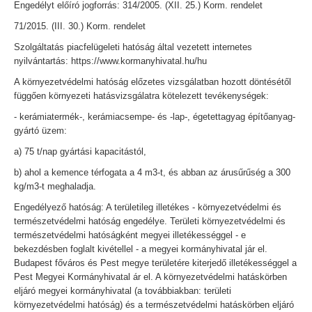
Engedélyt előíró jogforrás: 314/2005. (XII. 25.) Korm. rendelet
71/2015. (III. 30.) Korm. rendelet
Szolgáltatás piacfelügeleti hatóság által vezetett internetes
nyilvántartás: https://www.kormanyhivatal.hu/hu
A környezetvédelmi hatóság előzetes vizsgálatban hozott döntésétől
függően környezeti hatásvizsgálatra kötelezett tevékenységek:
- kerámiatermék-, kerámiacsempe- és -lap-, égetettagyag építőanyag-
gyártó üzem:
a) 75 t/nap gyártási kapacitástól,
b) ahol a kemence térfogata a 4 m3-t, és abban az árusűrűség a 300
kg/m3-t meghaladja.
Engedélyező hatóság: A területileg illetékes - környezetvédelmi és
természetvédelmi hatóság engedélye. Területi környezetvédelmi és
természetvédelmi hatóságként megyei illetékességgel - e
bekezdésben foglalt kivétellel - a megyei kormányhivatal jár el.
Budapest főváros és Pest megye területére kiterjedő illetékességgel a
Pest Megyei Kormányhivatal ár el. A környezetvédelmi hatáskörben
eljáró megyei kormányhivatal (a továbbiakban: területi
környezetvédelmi hatóság) és a természetvédelmi hatáskörben eljáró