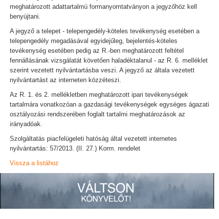
meghatározott adattartalmú formanyomtatványon a jegyzőhöz kell
benyújtani.
A jegyző a telepet - telepengedély-köteles tevékenység esetében a
telepengedély megadásával egyidejűleg, bejelentés-köteles
tevékenység esetében pedig az R.-ben meghatározott feltétel
fennállásának vizsgálatát követően haladéktalanul - az R. 6. melléklet
szerint vezetett nyilvántartásba veszi. A jegyző az általa vezetett
nyilvántartást az interneten közzéteszi.
Az R. 1. és 2. mellékletben meghatározott ipari tevékenységek
tartalmára vonatkozóan a gazdasági tevékenységek egységes ágazati
osztályozási rendszerében foglalt tartalmi meghatározások az
irányadóak.
Szolgáltatás piacfelügeleti hatóság által vezetett internetes
nyilvántartás: 57/2013. (II. 27.) Korm. rendelet
Vissza a listához