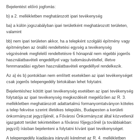
Bejelentést előíró jogforrás:
b) a 2. mellékletben meghatározott ipari tevékenység
ba) a külön jogszabályban ipari területként meghatározott területen,
valamint
bb) nem ipari területen akkor, ha a telepként szolgáló építmény vagy
építményben az önálló rendeltetési egység a tevékenység
végzésének megfelelő rendeltetésre 6 hónapnál nem régebbi jogerős
használatbavételi engedéllyel vagy tudomásulvétellel, illetve
fennmaradási egyben használatbavételi engedéllyel rendelkezik.
Az a) és b) pontokban nem említett esetekben az ipari tevékenységet
csak jogerős telepengedély birtokában lehet folytatni.
Bejelentéshez kötött ipari tevékenység esetében az ipari tevékenység
folytatója az ipari tevékenység megkezdését megelőzően az R. 3.
mellékletben meghatározott adattartalmú formanyomtatványon köteles
a telep fekvése szerint illetékes település, Budapesten a kerületi
önkormányzat jegyzőjénél, a Fővárosi Önkormányzat által közvetlenül
igazgatott terület tekintetében a fővárosi főjegyzőnél (a továbbiakban:
jegyző) írásban bejelenteni a folytatni kívánt ipari tevékenységet.
A telepengedély kiadására irányuló kérelmet az R. 4. mellékletben