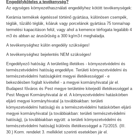
Engedélyköteles a tevékenység?
Az egységes környezethasználati engedélyhez kötött tevékenységek:
Kerámia termékek égetéssel történő gyártása, különösen csempék,
téglák, tűzálló téglák, kőáruk vagy porcelánok gyártása 75 tonna/nap
termelési kapacitáson felül, vagy ahol a kemence térfogata legalább 4
m3 és abban az árusűrűség a 300 kg/m3-t meghaladja.
A tevékenységhez külön engedély szükséges!
A tevékenységhez bejelentés NEM szükséges!
Engedélyező hatóság: A területileg illetékes - környezetvédelmi és
természetvédelmi hatóság engedélye. Területi környezetvédelmi és
természetvédelmi hatóságként megyei illetékességgel - e
bekezdésben foglalt kivétellel - a megyei kormányhivatal jár el.
Budapest főváros és Pest megye területére kiterjedő illetékességgel a
Pest Megyei Kormányhivatal ár el. A környezetvédelmi hatáskörben
eljáró megyei kormányhivatal (a továbbiakban: területi
környezetvédelmi hatóság) és a természetvédelmi hatáskörben eljáró
megyei kormányhivatal (a továbbiakban: területi természetvédelmi
hatóság), (a továbbiakban együtt: a területi környezetvédelmi és
természetvédelmi hatóság) különös illetékességgel a 71/2015. (III.
30.) Korm. rendelet 3. melléklet szerinti esetekben jár el.