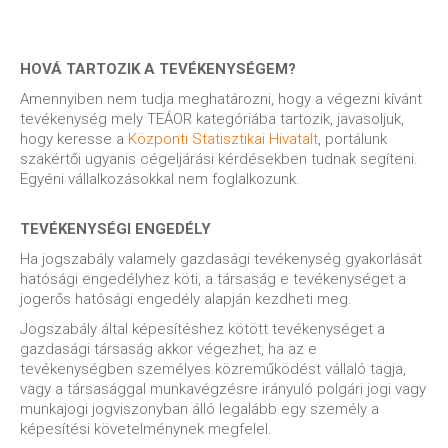
HOVÁ TARTOZIK A TEVÉKENYSÉGEM?
Amennyiben nem tudja meghatározni, hogy a végezni kívánt
tevékenység mely TEÁOR kategóriába tartozik, javasoljuk,
hogy keresse a
Központi Statisztikai Hivatalt
, portálunk
szakértői ugyanis cégeljárási kérdésekben tudnak segíteni.
Egyéni vállalkozásokkal nem foglalkozunk.
TEVÉKENYSÉGI ENGEDÉLY
Ha jogszabály valamely gazdasági tevékenység gyakorlását
hatósági engedélyhez köti, a társaság e tevékenységet a
jogerős hatósági engedély alapján kezdheti meg.
Jogszabály által képesítéshez kötött tevékenységet a
gazdasági társaság akkor végezhet, ha az e
tevékenységben személyes közreműködést vállaló tagja,
vagy a társasággal munkavégzésre irányuló polgári jogi vagy
munkajogi jogviszonyban álló legalább egy személy a
képesítési követelménynek megfelel.