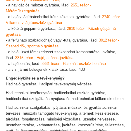
- a navigációs műszer gyártása, lásd:
2651 teáor -
Mérőműszergyártás
- a hajó világítástechnikai készülékeinek gyártása, lásd:
2740 teáor -
Villamos világítóeszköz gyártása
- a kétéltű gépjármű gyártása, lásd:
2910 teáor - Közúti gépjármű
gyártása
- a felfújható szabadidőhajó vagy -tutaj gyártása, lásd:
3012 teáor -
Szabadidő-, sporthajó gyártása
- a hajó, úszó fémszerkezet szakosodott karbantartása, javítása,
lásd:
3315 teáor - Hajó, csónak javítása
- a hajóbontás, lásd:
3831 teáor - Használt eszköz bontása
- a vízi jármű belsejének kialakítása, lásd: 433
Engedélyköteles a tevékenység?
Hadihajó gyártása. Hadiipari tevékenység végzése.
Haditechnikai tevékenység: haditechnikai eszköz gyártása,
haditechnikai szolgáltatás nyújtása és haditechnikai külkereskedelem.
Haditechnikai szolgáltatás nyújtása: műszaki és gyártástechnikai
tervezés, műszaki támogató tevékenység, a termék készletezése,
tárolása, forgalmazása, minőségi vizsgálata, üzembe helyezése,
üzemben tartása, karbantartása, javítása, korszerűsítése, fejlesztése,
szét- és összeszerelése, hatástalanítása, megsemmisítése,