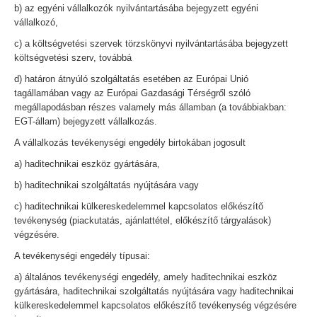
b) az egyéni vállalkozók nyilvántartásába bejegyzett egyéni
vállalkozó,
c) a költségvetési szervek törzskönyvi nyilvántartásába bejegyzett
költségvetési szerv, továbbá
d) határon átnyúló szolgáltatás esetében az Európai Unió
tagállamában vagy az Európai Gazdasági Térségről szóló
megállapodásban részes valamely más államban (a továbbiakban:
EGT-állam) bejegyzett vállalkozás.
A vállalkozás tevékenységi engedély birtokában jogosult
a) haditechnikai eszköz gyártására,
b) haditechnikai szolgáltatás nyújtására vagy
c) haditechnikai külkereskedelemmel kapcsolatos előkészítő
tevékenység (piackutatás, ajánlattétel, előkészítő tárgyalások)
végzésére.
A tevékenységi engedély típusai:
a) általános tevékenységi engedély, amely haditechnikai eszköz
gyártására, haditechnikai szolgáltatás nyújtására vagy haditechnikai
külkereskedelemmel kapcsolatos előkészítő tevékenység végzésére