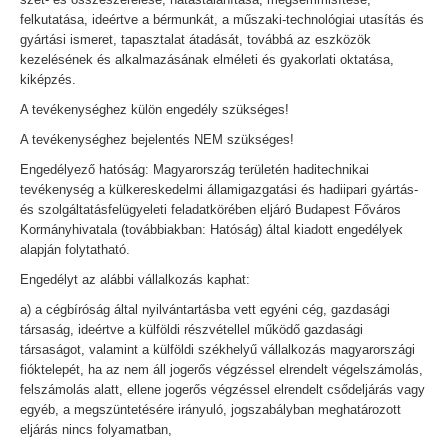
felkutatása, ideértve a bérmunkát, a műszaki-technológiai utasítás és
gyártási ismeret, tapasztalat átadását, továbbá az eszközök
kezelésének és alkalmazásának elméleti és gyakorlati oktatása,
kiképzés.
A tevékenységhez külön engedély szükséges!
A tevékenységhez bejelentés NEM szükséges!
Engedélyező hatóság: Magyarország területén haditechnikai
tevékenység a külkereskedelmi államigazgatási és hadiipari gyártás-
és szolgáltatásfelügyeleti feladatkörében eljáró Budapest Főváros
Kormányhivatala (továbbiakban: Hatóság) által kiadott engedélyek
alapján folytatható.
Engedélyt az alábbi vállalkozás kaphat:
a) a cégbíróság által nyilvántartásba vett egyéni cég, gazdasági
társaság, ideértve a külföldi részvétellel működő gazdasági
társaságot, valamint a külföldi székhelyű vállalkozás magyarországi
fióktelepét, ha az nem áll jogerős végzéssel elrendelt végelszámolás,
felszámolás alatt, ellene jogerős végzéssel elrendelt csődeljárás vagy
egyéb, a megszüntetésére irányuló, jogszabályban meghatározott
eljárás nincs folyamatban,