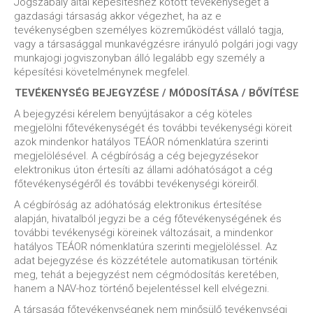
Jogszabály által képesítéshez kötött tevékenységet a
gazdasági társaság akkor végezhet, ha az e
tevékenységben személyes közreműködést vállaló tagja,
vagy a társasággal munkavégzésre irányuló polgári jogi vagy
munkajogi jogviszonyban álló legalább egy személy a
képesítési követelménynek megfelel.
TEVÉKENYSÉG BEJEGYZÉSE / MÓDOSÍTÁSA / BŐVÍTÉSE
A bejegyzési kérelem benyújtásakor a cég köteles
megjelölni főtevékenységét és további tevékenységi köreit
azok mindenkor hatályos TEÁOR nómenklatúra szerinti
megjelölésével. A cégbíróság a cég bejegyzésekor
elektronikus úton értesíti az állami adóhatóságot a cég
főtevékenységéről és további tevékenységi köreiről.
A cégbíróság az adóhatóság elektronikus értesítése
alapján, hivatalból jegyzi be a cég főtevékenységének és
további tevékenységi köreinek változásait, a mindenkor
hatályos TEÁOR nómenklatúra szerinti megjelöléssel. Az
adat bejegyzése és közzététele automatikusan történik
meg, tehát a bejegyzést nem cégmódosítás keretében,
hanem a NAV-hoz történő bejelentéssel kell elvégezni.
A társaság főtevékenységnek nem minősülő tevékenységi