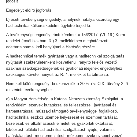
jogosít
Engedélyt előíró jogforrás:
b) eseti tevékenységi engedély, amelynek hatálya kizárólag egy
haditechnikai külkereskedelmi ügyletre terjed ki.
A tevékenységi engedély iránti kérelmet a 156/2017. (VI. 16.) Korm.
rendelet (továbbiakban: R.) 3. mellékletben meghatározott
adattartalommal kell benyújtani a Hatóság részére.
A haditechnikai termék gyártását vagy a haditechnikai szolgáltatás
nyújtását szakterületenként közvetlenül irányító felelős vezető
szakmai szakképzettségének és gyakorlati idejének engedélyhez
szükséges követelményeit az R. 4. melléklet tartalmazza.
Nem kell külön engedélyt beszerezniük a 2005. évi CIX. törvény 2. §-
a szerinti tevékenységhez
a) a Magyar Honvédség, a Katonai Nemzetbiztonsági Szolgálat, a
rendvédelmi szervek kutatással és fejlesztéssel, javítással és
karbantartással, műszaki támogató tevékenységgel foglalkozó,
haditechnikai eszköz üzembe helyezését és üzemben tartását,
kezelésük és alkalmazásuk elméleti és gyakorlati oktatását,
kiképzést felölelő haditechnikai szolgáltatást nyújtó, valamint
hatástalanítást, megsemmisítést, múzeumi tevékenységet végző,