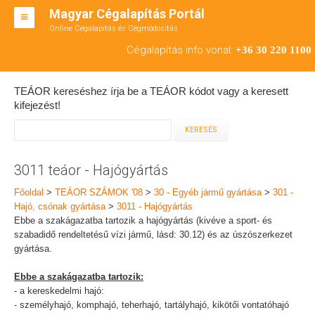
Magyar Cégalapítás Portál
Online Cégalapítás és Cégmódosítás
KFT ALAPÍTÁS
Cégalapítás info vonal:
+36 30 220 1100
BT ALAPÍTÁS
TEÁOR kereséshez írja be a TEÁOR kódot vagy a keresett
RT ALAPÍTÁS
kifejezést!
CÉGMÓDOSÍTÁS
ÁTALAKULÁS
3011 teáor - Hajógyártás
TEÁOR SZÁMOK '08
Főoldal
>
TEÁOR SZÁMOK '08
>
30 - Egyéb jármű gyártása
>
301 -
Hajó, csónak gyártása
>
3011 - Hajógyártás
ENGEDÉLYKÖTELES
Ebbe a szakágazatba tartozik a hajógyártás (kivéve a sport- és
szabadidő rendeltetésű vízi jármű, lásd: 30.12) és az úszószerkezet
KAPCSOLAT
gyártása.
IRODÁK
Ebbe a szakágazatba tartozik:
- a kereskedelmi hajó:
- személyhajó, komphajó, teherhajó, tartályhajó, kikötői vontatóhajó