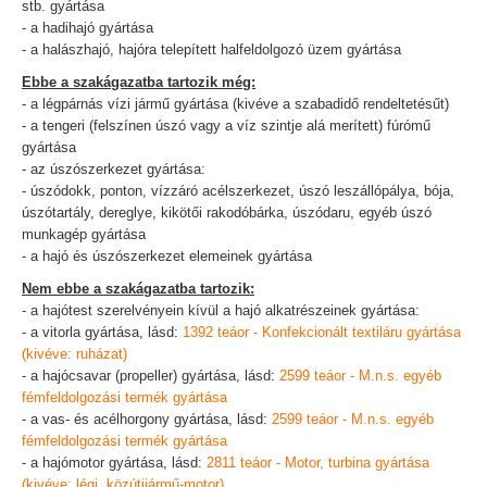
stb. gyártása
- a hadihajó gyártása
- a halászhajó, hajóra telepített halfeldolgozó üzem gyártása
Ebbe a szakágazatba tartozik még:
- a légpárnás vízi jármű gyártása (kivéve a szabadidő rendeltetésűt)
- a tengeri (felszínen úszó vagy a víz szintje alá merített) fúrómű
gyártása
- az úszószerkezet gyártása:
- úszódokk, ponton, vízzáró acélszerkezet, úszó leszállópálya, bója,
úszótartály, dereglye, kikötői rakodóbárka, úszódaru, egyéb úszó
munkagép gyártása
- a hajó és úszószerkezet elemeinek gyártása
Nem ebbe a szakágazatba tartozik:
- a hajótest szerelvényein kívül a hajó alkatrészeinek gyártása:
- a vitorla gyártása, lásd:
1392 teáor - Konfekcionált textiláru gyártása
(kivéve: ruházat)
- a hajócsavar (propeller) gyártása, lásd:
2599 teáor - M.n.s. egyéb
fémfeldolgozási termék gyártása
- a vas- és acélhorgony gyártása, lásd:
2599 teáor - M.n.s. egyéb
fémfeldolgozási termék gyártása
- a hajómotor gyártása, lásd:
2811 teáor - Motor, turbina gyártása
(kivéve: légi, közútijármű-motor)