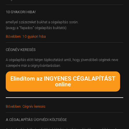
10
GYAKORI HIBA!
amellyel százezreket bukhat a cégalapítás során.
(avagy a "fapados" cégalapítás buktatói)
Bővebben: 10 gyakori hiba
CÉGNÉV
KERESÉS
A cégalapítás előtt kérjen tájékoztatást arról, hogy jövendőbeli cégének neve
szerepel-e már a cégnyilvántarásban.
Elindítom az INGYENES CÉGALAPÍTÁST
online
Bővebben: Cégnév keresés
A
CÉGALAPÍTÁS ÜGYVÉDI KÖLTSÉGE