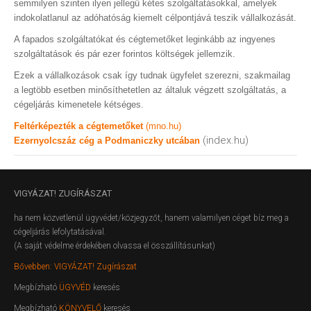
semmilyen szinten ilyen jellegű kétes szolgáltatásokkal, amelyek
indokolatlanul az adóhatóság kiemelt célpontjává teszik vállalkozását.
A fapados szolgáltatókat és cégtemetőket leginkább az ingyenes
szolgáltatások és pár ezer forintos költségek jellemzik.
Ezek a vállalkozások csak így tudnak ügyfelet szerezni, szakmailag
a legtöbb esetben minősíthetetlen az általuk végzett szolgáltatás, a
cégeljárás kimenetele kétséges.
Feltérképezték a cégtemetőket
(mno.hu)
(index.hu)
Ezernyolcszáz cég a Podmaniczky utcában
VIGYÁZAT!
ZUGÍRÁSZAT
ha nem közvetlenül ügyvédet/közjegyzőt, hanem valamilyen céget bíz meg a
cégeljárás lefolytatásával.
(A saját védelme érdekében olvassa el összállításunkat)
Bővebben: VIGYÁZAT! Zugírászat
Megbízható
ÜGYVÉD
keresés
Megbízható
KÖNYVELŐ
keresés