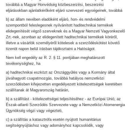
továbbá a Magyar Honvédség közbeszerzési, beszerzési
eljárásokban ajánlatkérőként eljáró szervezeti egységeinek, továbbá
b) az állam nevében eladóként eljáró, hon- és rendvédelmi
szempontból feleslegesnek nyilvánított haditechnikai termékek
elidegenítését végző szerveknek és a Magyar Nemzeti Vagyonkezelő
Zrt.-nek, azonban az elidegenített haditechnikai termékek köréről,
illetve a vásárlók személyéről kötelesek a szerződéskötést követő
tizenöt napon belül írásban tájékoztatni a Hatóságot.
Nem kell engedély az R. 2. § 11. pontjában meghatározott
tevékenységhez, ha
a) haditechnikai eszközt az Országgyűlés vagy a Kormány által
jóváhagyott csapatmozgás, továbbá hatályos nemzetközi
szerződésben kifejezetten engedélyezett kötelezettségek keretében
szállítanak át Magyarország határán,
b) a szállítást - kötelezettségei teljesítéséhez - az Európai Unió, az
Észak-atlanti Szerződés Szervezete vagy a Nemzetközi Atomenergia
Ügynökség végzi vagy végezteti,
c) a szállítás a katasztrófa esetén nyújtott humanitárius
segítségnyújtáshoz vagy adományhoz kapcsolódik, vagy