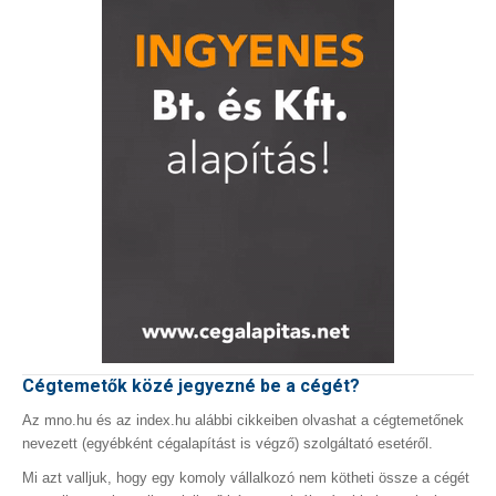
Cégtemetők közé jegyezné be a cégét?
Az mno.hu és az index.hu alábbi cikkeiben olvashat a cégtemetőnek
nevezett (egyébként cégalapítást is végző) szolgáltató esetéről.
Mi azt valljuk, hogy egy komoly vállalkozó nem kötheti össze a cégét