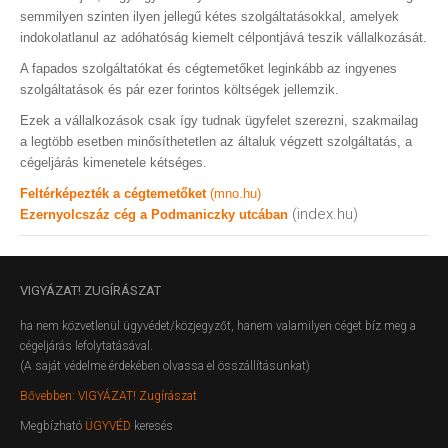
semmilyen szinten ilyen jellegű kétes szolgáltatásokkal, amelyek
indokolatlanul az adóhatóság kiemelt célpontjává teszik vállalkozását.
A fapados szolgáltatókat és cégtemetőket leginkább az ingyenes
szolgáltatások és pár ezer forintos költségek jellemzik.
Ezek a vállalkozások csak így tudnak ügyfelet szerezni, szakmailag
a legtöbb esetben minősíthetetlen az általuk végzett szolgáltatás, a
cégeljárás kimenetele kétséges.
Feltérképezték a cégtemetőket
(mno.hu)
(index.hu)
Ezernyolcszáz cég a Podmaniczky utcában
VIGYÁZAT!
ZUGÍRÁSZAT
ha nem közvetlenül ügyvédet/közjegyzőt, hanem valamilyen céget bíz meg a
cégeljárás lefolytatásával.
(A saját védelme érdekében olvassa el összállításunkat)
Bővebben: VIGYÁZAT! Zugírászat
Megbízható
ÜGYVÉD
keresés