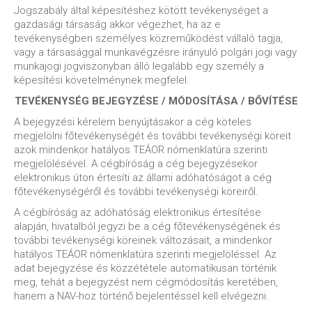
Jogszabály által képesítéshez kötött tevékenységet a
gazdasági társaság akkor végezhet, ha az e
tevékenységben személyes közreműködést vállaló tagja,
vagy a társasággal munkavégzésre irányuló polgári jogi vagy
munkajogi jogviszonyban álló legalább egy személy a
képesítési követelménynek megfelel.
TEVÉKENYSÉG BEJEGYZÉSE / MÓDOSÍTÁSA / BŐVÍTÉSE
A bejegyzési kérelem benyújtásakor a cég köteles
megjelölni főtevékenységét és további tevékenységi köreit
azok mindenkor hatályos TEÁOR nómenklatúra szerinti
megjelölésével. A cégbíróság a cég bejegyzésekor
elektronikus úton értesíti az állami adóhatóságot a cég
főtevékenységéről és további tevékenységi köreiről.
A cégbíróság az adóhatóság elektronikus értesítése
alapján, hivatalból jegyzi be a cég főtevékenységének és
további tevékenységi köreinek változásait, a mindenkor
hatályos TEÁOR nómenklatúra szerinti megjelöléssel. Az
adat bejegyzése és közzététele automatikusan történik
meg, tehát a bejegyzést nem cégmódosítás keretében,
hanem a NAV-hoz történő bejelentéssel kell elvégezni.