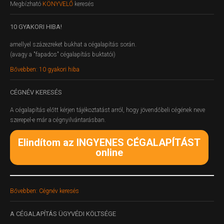
Megbízható
KÖNYVELŐ
keresés
10
GYAKORI HIBA!
amellyel százezreket bukhat a cégalapítás során.
(avagy a "fapados" cégalapítás buktatói)
Bővebben: 10 gyakori hiba
CÉGNÉV
KERESÉS
A cégalapítás előtt kérjen tájékoztatást arról, hogy jövendőbeli cégének neve
szerepel-e már a cégnyilvántarásban.
Elindítom az INGYENES CÉGALAPÍTÁST
online
Bővebben: Cégnév keresés
A
CÉGALAPÍTÁS ÜGYVÉDI KÖLTSÉGE