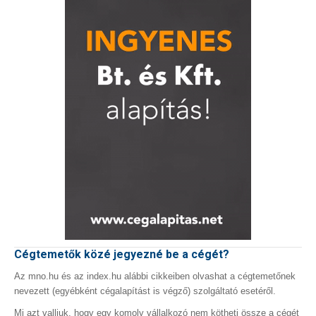
Cégtemetők közé jegyezné be a cégét?
Az mno.hu és az index.hu alábbi cikkeiben olvashat a cégtemetőnek
nevezett (egyébként cégalapítást is végző) szolgáltató esetéről.
Mi azt valljuk, hogy egy komoly vállalkozó nem kötheti össze a cégét